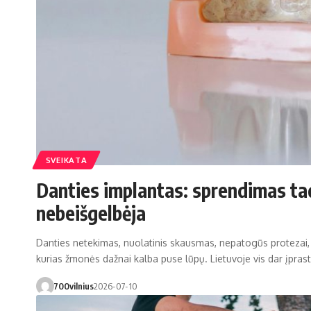
SVEIKATA
Danties implantas: sprendimas ta
nebeišgelbėja
Danties netekimas, nuolatinis skausmas, nepatogūs protezai, 
kurias žmonės dažnai kalba puse lūpų. Lietuvoje vis dar įpras
700vilnius
2026-07-10