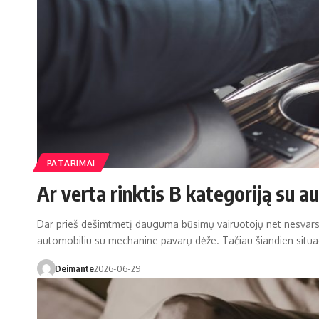
PATARIMAI
Ar verta rinktis B kategoriją su 
Dar prieš dešimtmetį dauguma būsimų vairuotojų net nesvars
automobiliu su mechanine pavarų dėže. Tačiau šiandien situac
Deimante
2026-06-29