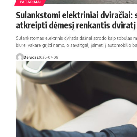
PATARIMAI
Sulankstomi elektriniai dviračiai: 
atkreipti dėmesį renkantis dviratį
Sulankstomas elektrinis dviratis dažnai atrodo kaip tobulas mie
biure, vakare grįžti namo, o savaitgalį įsimeti į automobilio ba
Deividas
2026-07-08