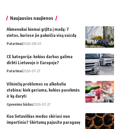
Naujausios naujienos
Akmenukai kiemui grįžta į madą: 7
vietos, kuriose jie pakeičia visą vaizdą
Patarimai
2026-08-01
CE kategorija: kokius darbus galima
dirbti Lietuvoje ir Europoje?
Patarimai
2026-07-27
Vilniečių problemos su alkoholiu
stebina: kiek geriama, kokios pasekmės
ir ką daryti
Gyvenimo būdas
2026-07-27
Kuo lietuviškas medus skiriasi nuo
importinio? Skirtumą pajusite paragavę