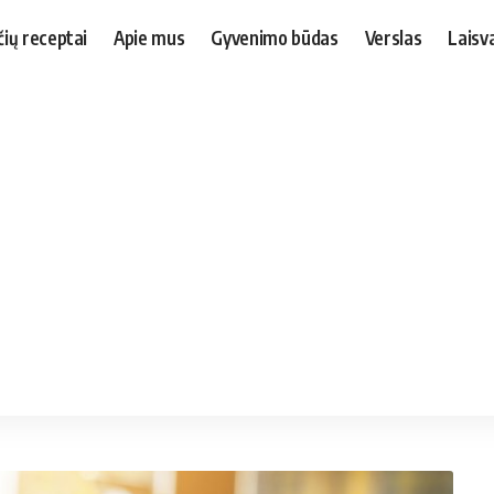
čių receptai
Apie mus
Gyvenimo būdas
Verslas
Laisva