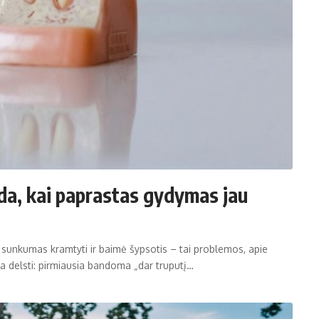
da, kai paprastas gydymas jau
sunkumas kramtyti ir baimė šypsotis – tai problemos, apie
ta delsti: pirmiausia bandoma „dar truputį…