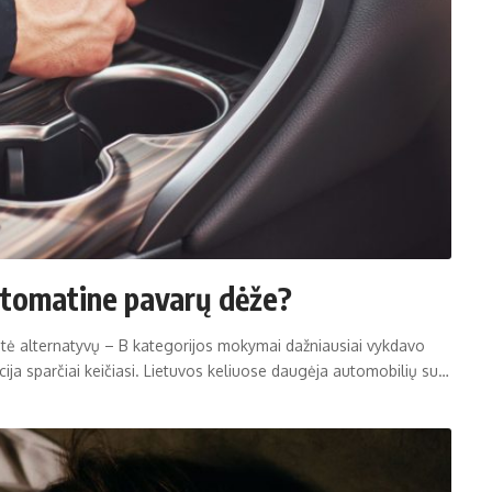
automatine pavarų dėže?
tė alternatyvų – B kategorijos mokymai dažniausiai vykdavo
ija sparčiai keičiasi. Lietuvos keliuose daugėja automobilių su…