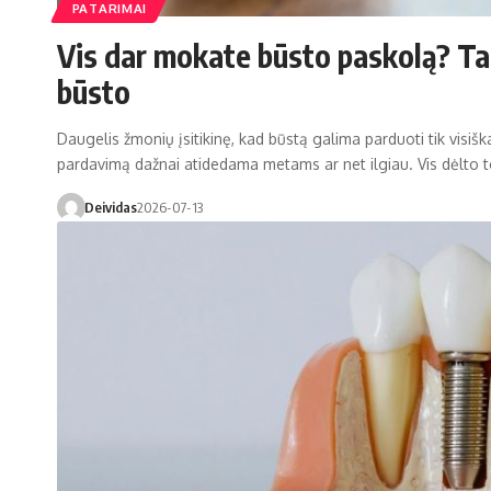
PATARIMAI
Vis dar mokate būsto paskolą? Tai
būsto
Daugelis žmonių įsitikinę, kad būstą galima parduoti tik visiška
pardavimą dažnai atidedama metams ar net ilgiau. Vis dėlto to
Deividas
2026-07-13