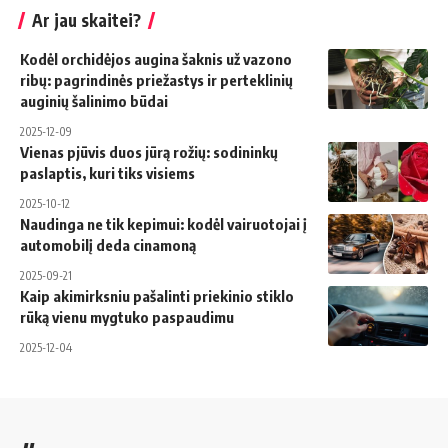
Ar jau skaitei?
Kodėl orchidėjos augina šaknis už vazono
ribų: pagrindinės priežastys ir perteklinių
auginių šalinimo būdai
2025-12-09
Vienas pjūvis duos jūrą rožių: sodininkų
paslaptis, kuri tiks visiems
2025-10-12
Naudinga ne tik kepimui: kodėl vairuotojai į
automobilį deda cinamoną
2025-09-21
Kaip akimirksniu pašalinti priekinio stiklo
rūką vienu mygtuko paspaudimu
2025-12-04