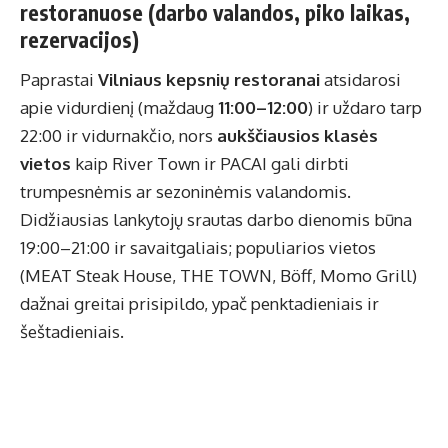
restoranuose (darbo valandos, piko laikas,
rezervacijos)
Paprastai
Vilniaus kepsnių restoranai
atsidarosi
apie vidurdienį (maždaug
11:00–12:00
) ir uždaro tarp
22:00 ir vidurnakčio, nors
aukščiausios klasės
vietos
kaip River Town ir PACAI gali dirbti
trumpesnėmis ar sezoninėmis valandomis.
Didžiausias lankytojų srautas darbo dienomis būna
19:00–21:00 ir savaitgaliais; populiarios vietos
(MEAT Steak House, THE TOWN, Böff, Momo Grill)
dažnai greitai prisipildo, ypač penktadieniais ir
šeštadieniais.