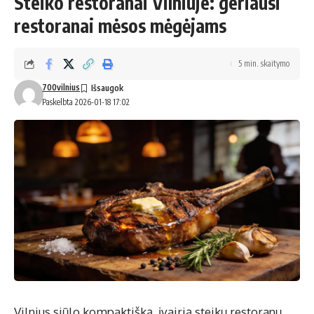
Steiko restoranai Vilniuje: geriausi
restoranai mėsos mėgėjams
5 min. skaitymo
700vilnius
Paskelbta 2026-01-18 17:02
Vilnius siūlo kompaktišką, įvairią steikų restoranų