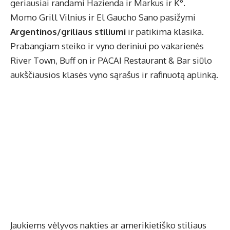
geriausiai randami Hazienda ir Markus ir K°.
Momo Grill Vilnius ir El Gaucho Sano pasižymi
Argentinos/griliaus stiliumi
ir patikima klasika.
Prabangiam steiko ir vyno deriniui po vakarienės
River Town, Buff on ir PACAI Restaurant & Bar siūlo
aukščiausios klasės vyno sąrašus ir rafinuotą aplinką.
Jaukiems vėlyvos nakties ar amerikietiško stiliaus