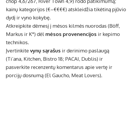
chop 4,6/267, River Town 4,9) rodo patikimumą;
kainų kategorijos (€–€€€€) atskleidžia tikėtiną pjūvio
dydį ir vyno kokybę.
Atkreipkite dėmesį į mėsos kilmės nuorodas (Böff,
Markus ir K°) dėl
mėsos provenencijos
ir kepimo
technikos.
Įvertinkite
vynų sąrašus
ir derinimo paslaugą
(Ti’ana, Kitchen, Bistro 18; PACAI, Dublis) ir
pasverkite recenzentų komentarus apie vertę ir
porcijų dosnumą (El Gaucho, Meat Lovers).