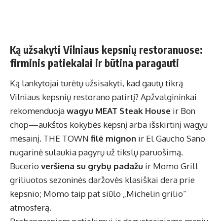
Ką užsakyti Vilniaus kepsnių restoranuose:
firminis patiekalai ir būtina paragauti
Ką lankytojai turėtų užsisakyti, kad gautų tikrą
Vilniaus kepsnių restorano patirtį? Apžvalgininkai
rekomenduoja
wagyu MEAT Steak House
ir Bon
chop—aukštos kokybės kepsnį arba išskirtinį wagyu
mėsainį. THE TOWN
filė mignon
ir El Gaucho Sano
nugarinė sulaukia pagyrų už tikslų paruošimą.
Bucerio
veršiena su grybų padažu
ir Momo Grill
griliuotos sezoninės daržovės klasiškai dera prie
kepsnio; Momo taip pat siūlo „Michelin grilio”
atmosferą.