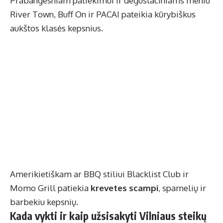
Prabangesniam patiekimui ir degustaciniams meniu
River Town, Buff On ir PACAI pateikia kūrybiškus
aukštos klasės kepsnius.
Amerikietiškam ar BBQ stiliui Blacklist Club ir
Momo Grill patiekia
krevetes scampi
, sparnelių ir
barbekiu kepsnių.
Kada vykti ir kaip užsisakyti Vilniaus steikų