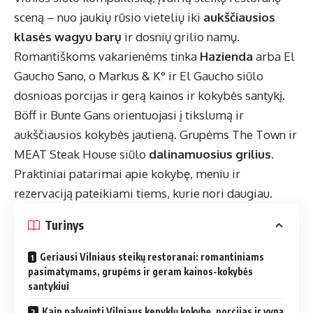
sceną – nuo jaukių rūsio vietelių iki
aukščiausios
klasės wagyu barų
ir dosnių grilio namų.
Romantiškoms vakarienėms tinka
Hazienda
arba El
Gaucho Sano, o Markus & K° ir El Gaucho siūlo
dosnioas porcijas ir gerą kainos ir kokybės santykį.
Böff ir Bunte Gans orientuojasi į tikslumą ir
aukščiausios kokybės jautieną. Grupėms The Town ir
MEAT Steak House siūlo
dalinamuosius grilius
.
Praktiniai patarimai apie kokybę, meniu ir
rezervaciją pateikiami tiems, kurie nori daugiau.
Turinys
Geriausi Vilniaus steikų restoranai: romantiniams
pasimatymams, grupėms ir geram kainos-kokybės
santykiui
Kaip palyginti Vilniaus kepyklų kokybę, porcijas ir vyną