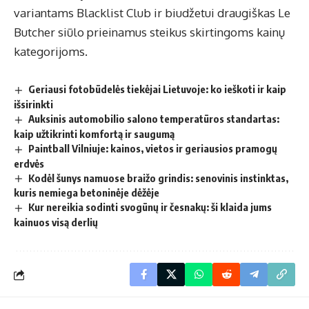
variantams Blacklist Club ir biudžetui draugiškas Le
Butcher siūlo prieinamus steikus skirtingoms kainų
kategorijoms.
Geriausi fotobūdelės tiekėjai Lietuvoje: ko ieškoti ir kaip
išsirinkti
Auksinis automobilio salono temperatūros standartas:
kaip užtikrinti komfortą ir saugumą
Paintball Vilniuje: kainos, vietos ir geriausios pramogų
erdvės
Kodėl šunys namuose braižo grindis: senovinis instinktas,
kuris nemiega betoninėje dėžėje
Kur nereikia sodinti svogūnų ir česnakų: ši klaida jums
kainuos visą derlių