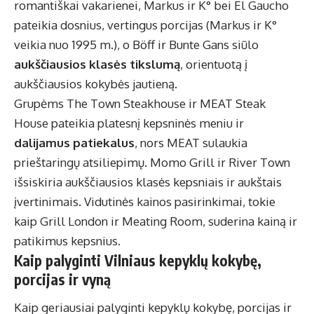
romantiškai vakarienei, Markus ir K° bei El Gaucho
pateikia dosnius, vertingus porcijas (Markus ir K°
veikia nuo 1995 m.), o Böff ir Bunte Gans siūlo
aukščiausios klasės tikslumą
, orientuotą į
aukščiausios kokybės jautieną.
Grupėms The Town Steakhouse ir MEAT Steak
House pateikia platesnį kepsninės meniu ir
dalijamus patiekalus
, nors MEAT sulaukia
prieštaringų atsiliepimų. Momo Grill ir River Town
išsiskiria aukščiausios klasės kepsniais ir aukštais
įvertinimais. Vidutinės kainos pasirinkimai, tokie
kaip Grill London ir Meating Room, suderina kainą ir
patikimus kepsnius.
Kaip palyginti Vilniaus kepyklų kokybę,
porcijas ir vyną
Kaip geriausiai palyginti kepyklų kokybę, porcijas ir