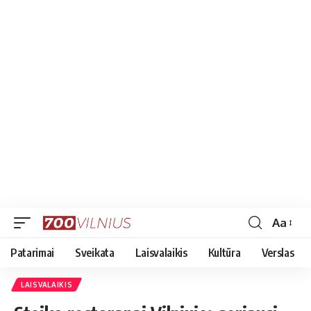
Aa
Font
Resizer
Patarimai
Sveikata
Laisvalaikis
Kultūra
Verslas
LAISVALAIKIS