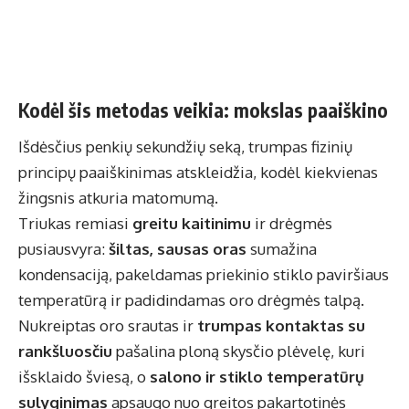
Kodėl šis metodas veikia: mokslas paaiškino
Išdėsčius penkių sekundžių seką, trumpas fizinių
principų paaiškinimas atskleidžia, kodėl kiekvienas
žingsnis atkuria matomumą.
Triukas remiasi
greitu kaitinimu
ir drėgmės
pusiausvyra:
šiltas, sausas oras
sumažina
kondensaciją, pakeldamas priekinio stiklo paviršiaus
temperatūrą ir padidindamas oro drėgmės talpą.
Nukreiptas oro srautas ir
trumpas kontaktas su
rankšluosčiu
pašalina ploną skysčio plėvelę, kuri
išsklaido šviesą, o
salono ir stiklo temperatūrų
sulyginimas
apsaugo nuo greitos pakartotinės