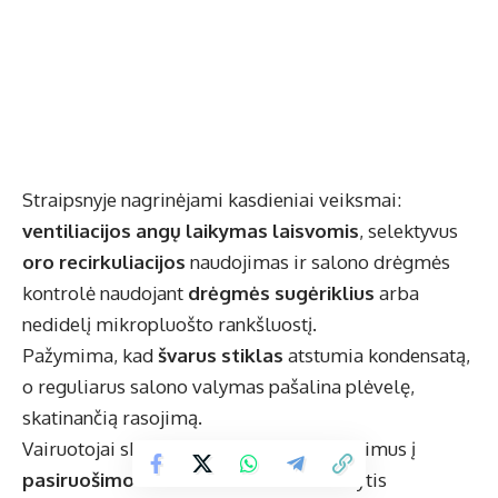
Straipsnyje nagrinėjami kasdieniai veiksmai:
ventiliacijos angų laikymas laisvomis
, selektyvus
oro recirkuliacijos
naudojimas ir salono drėgmės
kontrolė naudojant
drėgmės sugėriklius
arba
nedidelį mikropluošto rankšluostį.
Pažymima, kad
švarus stiklas
atstumia kondensatą,
o reguliarus salono valymas pašalina plėvelę,
skatinančią rasojimą.
Vairuotojai skatinami integruoti patikrinimus į
pasiruošimo vairavimui ritualus
ir dalytis