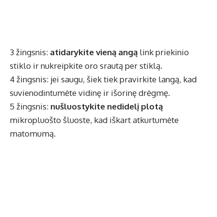
3 žingsnis:
atidarykite vieną angą
link priekinio
stiklo ir nukreipkite oro srautą per stiklą.
4 žingsnis: jei saugu, šiek tiek pravirkite langą, kad
suvienodintumėte vidinę ir išorinę drėgmę.
5 žingsnis:
nušluostykite nedidelį plotą
mikropluošto šluoste, kad iškart atkurtumėte
matomumą.