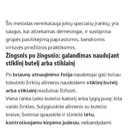
Šis metodas nereikalauja jokių specialių įrankių, yra
saugus, kai atliekamas dėmesingai, ir sustiprina
grupės pasitikėjimą paprastomis, bendromis
virtuvės priežiūros praktikomis.
Žingsnis po žingsnio: galandimas naudojant
stiklinį butelį arba stiklainį
Po
briaunų atnaujinimo folija
naudotojai gali toliau
tobulinti žirklių ašmenis naudodami
stiklinį butelį
arba stiklainį
nuožulnai šlifuoti.
Viena ranka laiko butelio kaklelį arba lygią pusę; kita
valdo žirkles. Sulygiuokite ašmenis su butelio
kreive, švelniai spauskite ir slinkite
lėtu,
kontroliuojamu kirpimo judesiu
, nebandydami