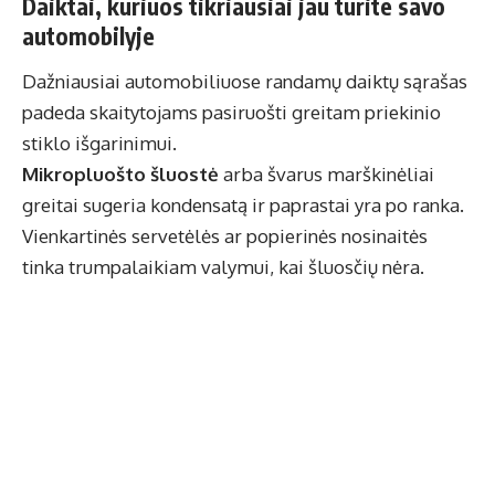
Daiktai, kuriuos tikriausiai jau turite savo
automobilyje
Dažniausiai automobiliuose randamų daiktų sąrašas
padeda skaitytojams pasiruošti greitam priekinio
stiklo išgarinimui.
Mikropluošto šluostė
arba švarus marškinėliai
greitai sugeria kondensatą ir paprastai yra po ranka.
Vienkartinės servetėlės ar popierinės nosinaitės
tinka trumpalaikiam valymui, kai šluosčių nėra.