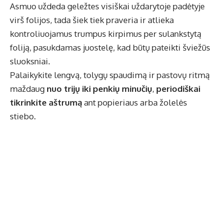
Asmuo uždeda geležtes visiškai uždarytoje padėtyje
virš folijos, tada šiek tiek praveria ir atlieka
kontroliuojamus trumpus kirpimus per sulankstytą
foliją, pasukdamas juostelę, kad būtų pateikti šviežūs
sluoksniai.
Palaikykite lengvą, tolygų spaudimą ir pastovų ritmą
maždaug
nuo trijų iki penkių minučių
,
periodiškai
tikrinkite aštrumą
ant popieriaus arba žolelės
stiebo.