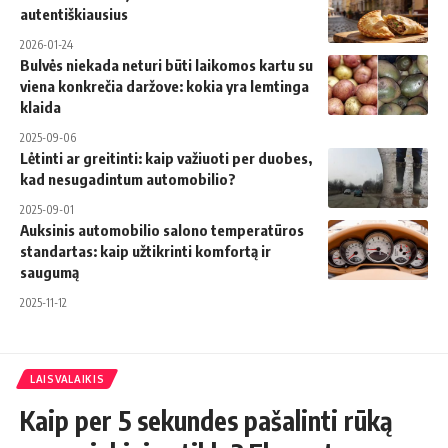
autentiškiausius
2026-01-24
Bulvės niekada neturi būti laikomos kartu su
viena konkrečia daržove: kokia yra lemtinga
klaida
2025-09-06
Lėtinti ar greitinti: kaip važiuoti per duobes,
kad nesugadintum automobilio?
2025-09-01
Auksinis automobilio salono temperatūros
standartas: kaip užtikrinti komfortą ir
saugumą
2025-11-12
LAISVALAIKIS
Kaip per 5 sekundes pašalinti rūką