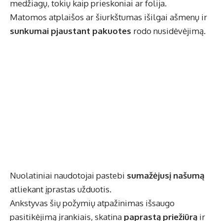
medžiagų, tokių kaip prieskoniai ar folija.
Matomos atplaišos ar šiurkštumas išilgai ašmenų ir
sunkumai pjaustant pakuotes
rodo nusidėvėjimą.
Nuolatiniai naudotojai pastebi
sumažėjusį našumą
atliekant įprastas užduotis.
Ankstyvas šių požymių atpažinimas išsaugo
pasitikėjimą įrankiais, skatina
paprastą priežiūrą
ir