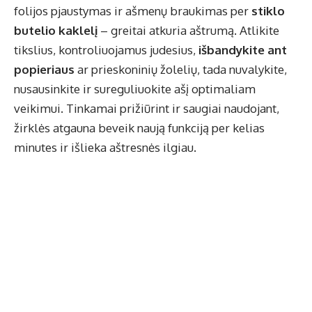
folijos pjaustymas ir ašmenų braukimas per
stiklo
butelio kaklelį
– greitai atkuria aštrumą. Atlikite
tikslius, kontroliuojamus judesius,
išbandykite ant
popieriaus
ar prieskoninių žolelių, tada nuvalykite,
nusausinkite ir sureguliuokite ašį optimaliam
veikimui. Tinkamai prižiūrint ir saugiai naudojant,
žirklės atgauna beveik naują funkciją per kelias
minutes ir išlieka aštresnės ilgiau.