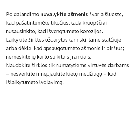
Po galandimo
nuvalykite ašmenis
švaria šluoste,
kad pašalintumėte likučius, tada kruopščiai
nusausinkite, kad išvengtumėte korozijos.
Laikykite žirkles uždarytas tam skirtame stalčiuje
arba dėkle, kad apsaugotumėte ašmenis ir pirštus;
nemeskite jų kartu su kitais įrankiais.
Naudokite žirkles tik numatytiems virtuvės darbams
– nesverkite ir nepjaukite kietų medžiagų – kad
išlaikytumėte lygiavimą.