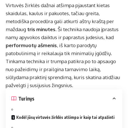
Virtuvės žirklės dažnai atšimpa pjaustant kietas
skaidulas, kaulus ir pakuotes, tačiau greita,
metodiška procedūra gali atkurti aštrų kraštą per
maždaug
tris minutes
. Ši technika naudoja įprastus
namų apyvokos daiktus ir paprastus judesius, kad
performuotų ašmenis
, iš karto parodytų
patobulinimą ir reikalauja tik minimalių įgūdžių.
Tinkama technika ir trumpa patikra po to apsaugo
nuo pažeidimų ir prailgina tarnavimo laiką,
siūlydama praktinį sprendimą, kuris skatina atidžiau
pažvelgti į susijusius žingsnius.
Turinys
Kodėl jūsų virtuvės žirklės atšimpa ir kaip tai atpažinti