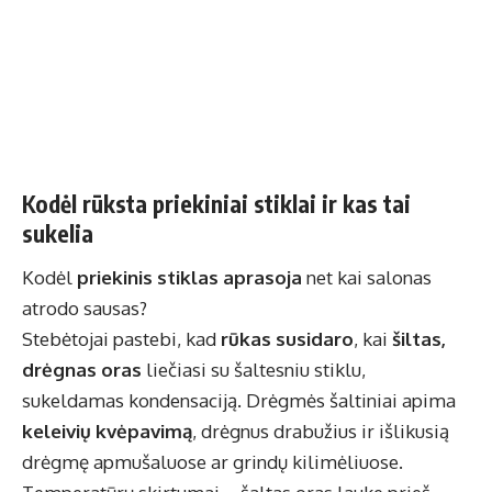
Kodėl rūksta priekiniai stiklai ir kas tai
sukelia
Kodėl
priekinis stiklas aprasoja
net kai salonas
atrodo sausas?
Stebėtojai pastebi, kad
rūkas susidaro
, kai
šiltas,
drėgnas oras
liečiasi su šaltesniu stiklu,
sukeldamas kondensaciją. Drėgmės šaltiniai apima
keleivių kvėpavimą
, drėgnus drabužius ir išlikusią
drėgmę apmušaluose ar grindų kilimėliuose.