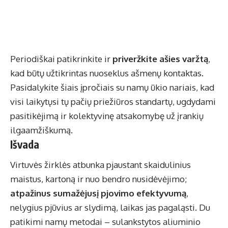
Periodiškai patikrinkite ir
priveržkite ašies varžtą
,
kad būtų užtikrintas nuoseklus ašmenų kontaktas.
Pasidalykite šiais įpročiais su namų ūkio nariais, kad
visi laikytųsi tų pačių priežiūros standartų, ugdydami
pasitikėjimą ir kolektyvinę atsakomybę už įrankių
ilgaamžiškumą.
Išvada
Virtuvės žirklės atbunka pjaustant skaidulinius
maistus, kartoną ir nuo bendro nusidėvėjimo;
atpažinus sumažėjusį pjovimo efektyvumą
,
nelygius pjūvius ar slydimą, laikas jas pagaląsti. Du
patikimi namų metodai – sulankstytos aliuminio