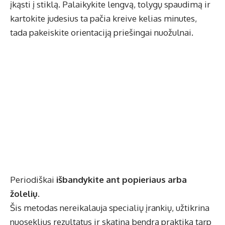
įkąsti į stiklą. Palaikykite lengvą, tolygų spaudimą ir
kartokite judesius ta pačia kreive kelias minutes,
tada pakeiskite orientaciją priešingai nuožulnai.
Periodiškai
išbandykite ant popieriaus arba
žolelių
.
Šis metodas nereikalauja specialių įrankių, užtikrina
nuoseklius rezultatus ir skatina bendrą praktiką tarp