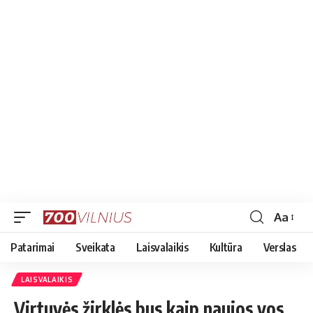
Aa
Font
Resizer
Patarimai
Sveikata
Laisvalaikis
Kultūra
Verslas
LAISVALAIKIS
Virtuvės žirklės bus kaip naujos vos