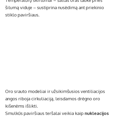
Temperatūrų skirtumai – šaltas oras lauke prieš
šilumą viduje – sustiprina nusėdimą ant priekinio
stiklo paviršiaus.
Oro srauto modeliai ir užsikimšusios ventiliacijos
angos riboja cirkuliaciją, leisdamos drėgno oro
kišenėms išlikti.
Smulkūs paviršiaus teršalai veikia kaip
nukleacijos