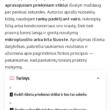
aprasojusiam priekiniam stiklui
išvalyti maždaug
per penkias sekundes. Autorius aprašo nuoseklų
būdą, naudojant
rankų padėtį ant vairo
, nukreiptą
šiltą arba kondicionieriaus oro srautą, šiek tiek
pravirą šoninį langą ir greitą nuvalymą
mikropluošto arba kita šluoste
. Aprašymas išlieka
dalykiškas, pabrėžia laukiamus rezultatus ir
užsimena apie pagrindinius fizikos principus —
pakankamai, kad paskatintų tolesnį praktinį
mokymą.
Turinys
Kodėl rūksta priekiniai stiklai ir kas tai sukelia
Penkių sekundžių triukas: žingsnis po žingsnio