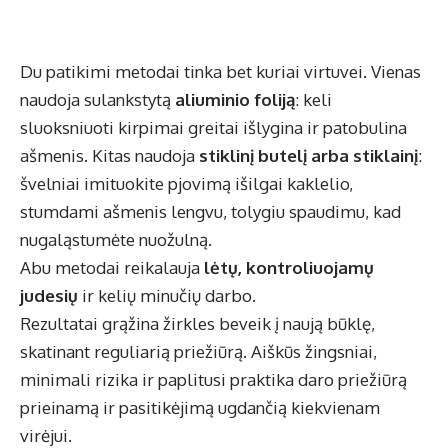
Du patikimi metodai tinka bet kuriai virtuvei. Vienas
naudoja sulankstytą
aliuminio foliją
: keli
sluoksniuoti kirpimai greitai išlygina ir patobulina
ašmenis. Kitas naudoja
stiklinį butelį arba stiklainį
:
švelniai imituokite pjovimą išilgai kaklelio,
stumdami ašmenis lengvu, tolygiu spaudimu, kad
nugaląstumėte nuožulną.
Abu metodai reikalauja
lėtų, kontroliuojamų
judesių
ir kelių minučių darbo.
Rezultatai grąžina žirkles beveik į naują būklę,
skatinant reguliarią priežiūrą. Aiškūs žingsniai,
minimali rizika ir paplitusi praktika daro priežiūrą
prieinamą ir pasitikėjimą ugdančią kiekvienam
virėjui.