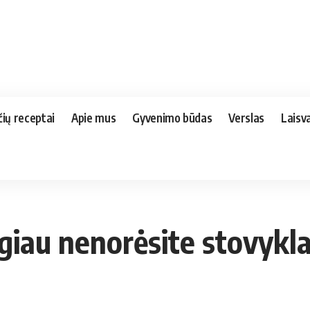
čių receptai
Apie mus
Gyvenimo būdas
Verslas
Laisva
ugiau nenorėsite stovykla