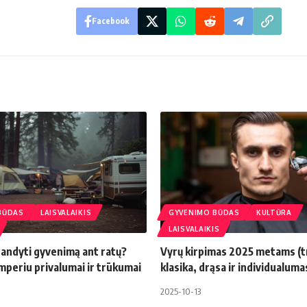
Facebook
BŪDAS
LAISVALAIKIS
GYVENIMO BŪDAS
KULTŪRA
LAISVALAIKIS
bandyti gyvenimą ant ratų?
Vyrų kirpimas 2025 metams (t
mperiu privalumai ir trūkumai
klasika, drąsa ir individualuma
2025-10-13