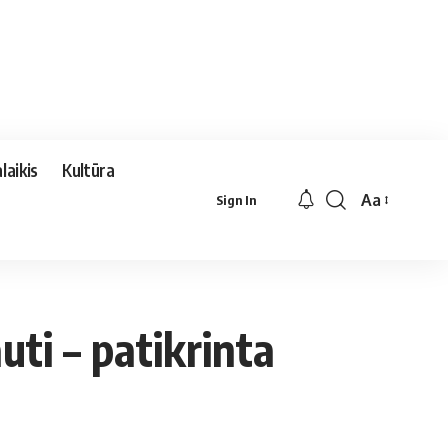
laikis
Kultūra
Aa
Sign In
Font
Resizer
uti – patikrinta