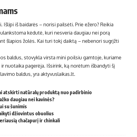
imams
 Išlipi iš baidarės – norisi pailsėti. Prie ežero? Reikia
lankstoma kėdutė, kuri nesveria daugiau nei porą
t šlapios žolės. Kai turi tokį daiktą – nebenori sugrįžti
uos baldus, stovykla virsta mini poilsiu gamtoje, kuriame
ir nuotaika pagerėja. Išsirink, ką norėtum išbandyti šį
klavimo baldus, yra
aktyvuslaikas.lt.
ai atskirti natūralų produktą nuo padirbinio
i kažko daugiau nei kavinės?
ui su šunimis
aikyti džiovintus obuolius
eriausią chačapurį ir chinkali