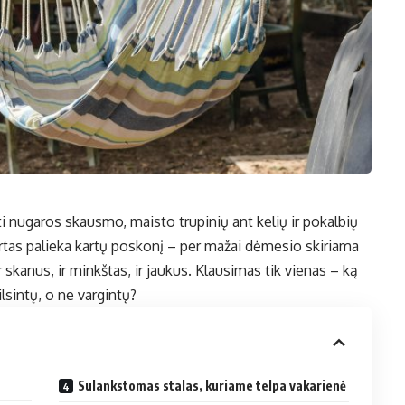
ti nugaros skausmo, maisto trupinių ant kelių ir pokalbių
kartas palieka kartų poskonį – per mažai dėmesio skiriama
 skanus, ir minkštas, ir jaukus. Klausimas tik vienas – ką
ilsintų, o ne vargintų?
Sulankstomas stalas, kuriame telpa vakarienė