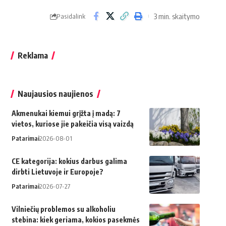
3 min. skaitymo
Pasidalink
Reklama
Naujausios naujienos
Akmenukai kiemui grįžta į madą: 7
vietos, kuriose jie pakeičia visą vaizdą
Patarimai
2026-08-01
CE kategorija: kokius darbus galima
dirbti Lietuvoje ir Europoje?
Patarimai
2026-07-27
Vilniečių problemos su alkoholiu
stebina: kiek geriama, kokios pasekmės