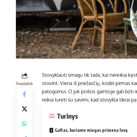
Stovyklauti smagu tik tada, kai nereikia kęs
stovint. Viena iš priežasčių, kodėl pirmas 
Pasidalink
patogumui. O juk poilsis gamtoje gali būti ir
reikia turėti su savimi, kad stovykla tikrai pa
Turinys
Gultas, kuriame miegas primena lovą