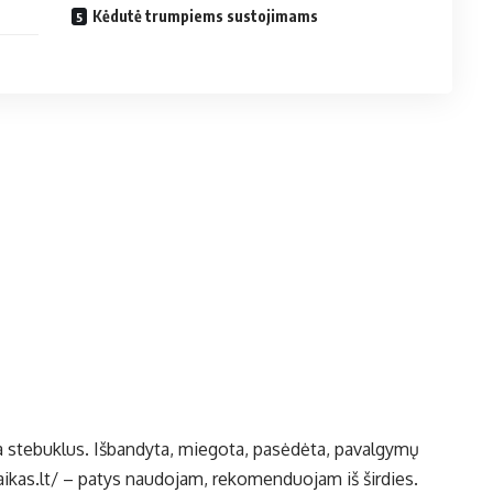
Kėdutė trumpiems sustojimams
ka stebuklus. Išbandyta, miegota, pasėdėta, pavalgymų
ikas.lt/
– patys naudojam, rekomenduojam iš širdies.