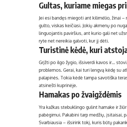
Gultas, kuriame miegas pr
Jei esi bandęs miegoti ant kilimėlio, žinai – r
gulto, viskas keičiasi. Jokių akmenų po nuga
linguojantis paviršius, ant kurio gali net užs
ryte net nereikia galvoti, kur jį dėti.
Turistinė kėdė, kuri atstoj
Grįžti po ilgo žygio, išsiverdi kavos ir… stov
problemos. Gerai, kai turi lengvą kėdę su atlo
palapinės. Tokia kėdė tampa savotiška terasa
atsinešti kuprinėje.
Hamakas po žvaigždėmis
Yra kažkas stebuklingo gulint hamake ir žiūri
pabėgimui. Pakabini tarp medžių, įsitaisai, p
Svarbiausia – išsirink tokį, kuris būtų pakan