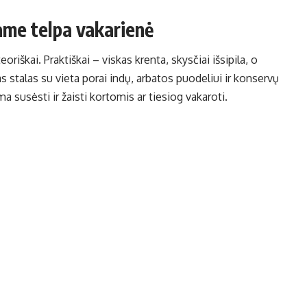
ame telpa vakarienė
riškai. Praktiškai – viskas krenta, skysčiai išsipila, o
 stalas su vieta porai indų, arbatos puodeliui ir konservų
ma susėsti ir žaisti kortomis ar tiesiog vakaroti.