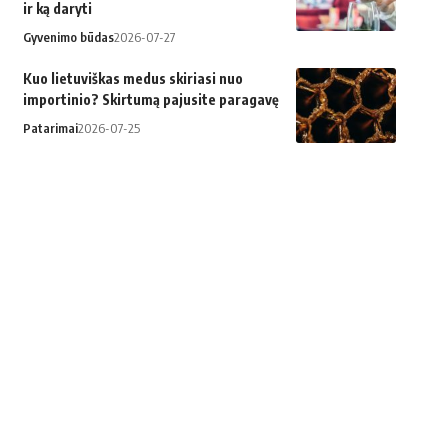
ir ką daryti
Gyvenimo būdas
2026-07-27
Kuo lietuviškas medus skiriasi nuo
importinio? Skirtumą pajusite paragavę
Patarimai
2026-07-25