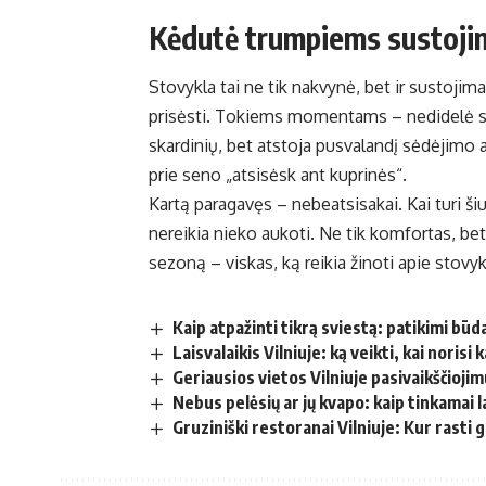
Kėdutė trumpiems sustoj
Stovykla tai ne tik nakvynė, bet ir sustojimai.
prisėsti. Tokiems momentams – nedidelė su
skardinių, bet atstoja pusvalandį sėdėjimo an
prie seno „atsisėsk ant kuprinės“.
Kartą paragavęs – nebeatsisakai. Kai turi ši
nereikia nieko aukoti. Ne tik komfortas, bet 
sezoną – viskas, ką reikia žinoti apie stovy
Kaip atpažinti tikrą sviestą: patikimi būd
Laisvalaikis Vilniuje: ką veikti, kai noris
Geriausios vietos Vilniuje pasivaikščiojim
Nebus pelėsių ar jų kvapo: kaip tinkamai l
Gruziniški restoranai Vilniuje: Kur rasti g