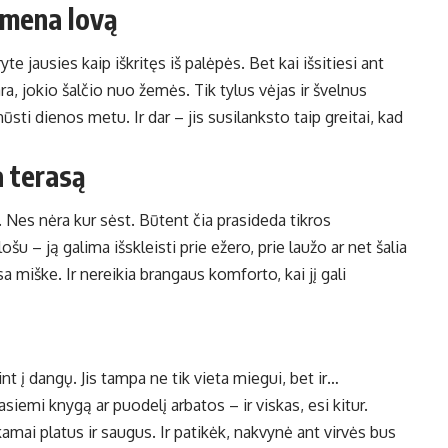
imena lovą
yte jausies kaip iškritęs iš palėpės. Bet kai išsitiesi ant
ra, jokio šalčio nuo žemės. Tik tylus vėjas ir švelnus
nūsti dienos metu. Ir dar – jis susilanksto taip greitai, kad
a terasą
i. Nes nėra kur sėst. Būtent čia prasideda tikros
šu – ją galima išskleisti prie ežero, prie laužo ar net šalia
 miške. Ir nereikia brangaus komforto, kai jį gali
nt į dangų. Jis tampa ne tik vieta miegui, bet ir…
asiemi knygą ar puodelį arbatos – ir viskas, esi kitur.
kamai platus ir saugus. Ir patikėk, nakvynė ant virvės bus