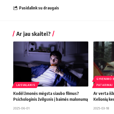
Pasidalink su draugais
Ar jau skaitei?
GYVENIMO 
LAISVALAIKIS
PATARIMAI
Kodėl žmonės mėgsta siaubo filmus?
Ar verta iš
Psichologinis žvilgsnis į baimės malonumą
Kelionių ke
2025-06-01
2025-03-18