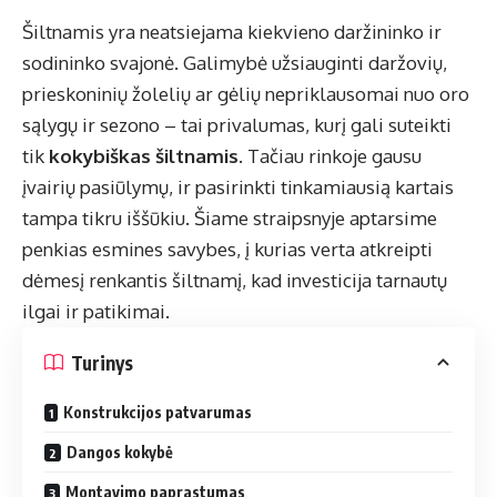
Šiltnamis yra neatsiejama kiekvieno daržininko ir
sodininko svajonė. Galimybė užsiauginti daržovių,
prieskoninių žolelių ar gėlių nepriklausomai nuo oro
sąlygų ir sezono – tai privalumas, kurį gali suteikti
tik
kokybiškas šiltnamis
. Tačiau rinkoje gausu
įvairių pasiūlymų, ir pasirinkti tinkamiausią kartais
tampa tikru iššūkiu. Šiame straipsnyje aptarsime
penkias esmines savybes, į kurias verta atkreipti
dėmesį renkantis šiltnamį, kad investicija tarnautų
ilgai ir patikimai.
Turinys
Konstrukcijos patvarumas
Dangos kokybė
Montavimo paprastumas