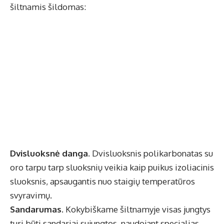
šiltnamis šildomas:
Dvisluoksnė danga.
Dvisluoksnis polikarbonatas su
oro tarpu tarp sluoksnių veikia kaip puikus izoliacinis
sluoksnis, apsaugantis nuo staigių temperatūros
svyravimų.
Sandarumas.
Kokybiškame šiltnamyje visas jungtys
turi būti sandariai sujungtos, naudojant specialias