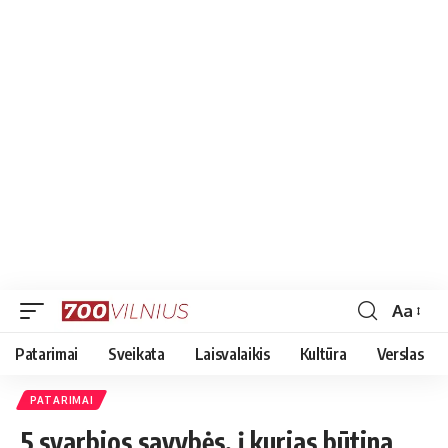
Aa
Font
Resizer
Patarimai
Sveikata
Laisvalaikis
Kultūra
Verslas
PATARIMAI
5 svarbios savybės, į kurias būtina