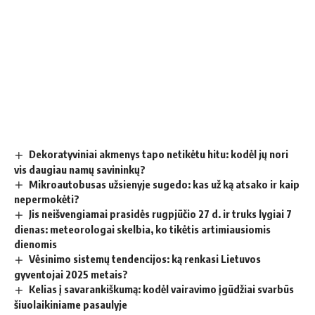
Dekoratyviniai akmenys tapo netikėtu hitu: kodėl jų nori
vis daugiau namų savininkų?
Mikroautobusas užsienyje sugedo: kas už ką atsako ir kaip
nepermokėti?
Jis neišvengiamai prasidės rugpjūčio 27 d. ir truks lygiai 7
dienas: meteorologai skelbia, ko tikėtis artimiausiomis
dienomis
Vėsinimo sistemų tendencijos: ką renkasi Lietuvos
gyventojai 2025 metais?
Kelias į savarankiškumą: kodėl vairavimo įgūdžiai svarbūs
šiuolaikiniame pasaulyje