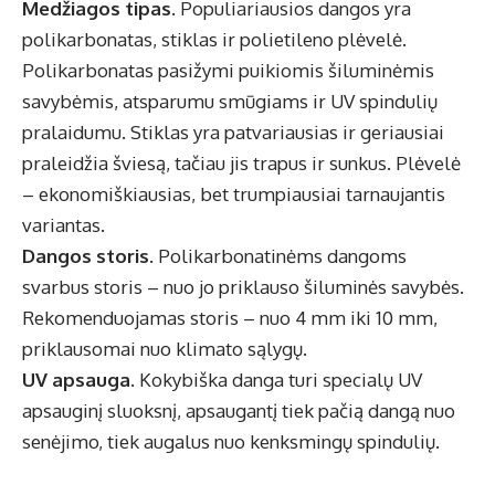
Medžiagos tipas.
Populiariausios dangos yra
polikarbonatas, stiklas ir polietileno plėvelė.
Polikarbonatas pasižymi puikiomis šiluminėmis
savybėmis, atsparumu smūgiams ir UV spindulių
pralaidumu. Stiklas yra patvariausias ir geriausiai
praleidžia šviesą, tačiau jis trapus ir sunkus. Plėvelė
– ekonomiškiausias, bet trumpiausiai tarnaujantis
variantas.
Dangos storis.
Polikarbonatinėms dangoms
svarbus storis – nuo jo priklauso šiluminės savybės.
Rekomenduojamas storis – nuo 4 mm iki 10 mm,
priklausomai nuo klimato sąlygų.
UV apsauga.
Kokybiška danga turi specialų UV
apsauginį sluoksnį, apsaugantį tiek pačią dangą nuo
senėjimo, tiek augalus nuo kenksmingų spindulių.