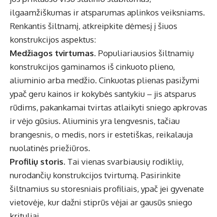
ilgaamžiškumas ir atsparumas aplinkos veiksniams.
Renkantis šiltnamį, atkreipkite dėmesį į šiuos
konstrukcijos aspektus:
Medžiagos tvirtumas.
Populiariausios šiltnamių
konstrukcijos gaminamos iš cinkuoto plieno,
aliuminio arba medžio. Cinkuotas plienas pasižymi
ypač geru kainos ir kokybės santykiu – jis atsparus
rūdims, pakankamai tvirtas atlaikyti sniego apkrovas
ir vėjo gūsius. Aliuminis yra lengvesnis, tačiau
brangesnis, o medis, nors ir estetiškas, reikalauja
nuolatinės priežiūros.
Profilių storis.
Tai vienas svarbiausių rodiklių,
nurodančių konstrukcijos tvirtumą. Pasirinkite
šiltnamius su storesniais profiliais, ypač jei gyvenate
vietovėje, kur dažni stiprūs vėjai ar gausūs sniego
krituliai.