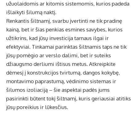
užuolaidomis ar kitomis sistemomis, kurios padeda
išlaikyti šilumą naktį.
Renkantis šiltnamį, svarbu įvertinti ne tik pradinę
kainą, bet ir šias penkias esmines savybes, kurios
užtikrins, kad jūsų investicija tarnaus ilgai ir
efektyviai. Tinkamai parinktas šiltnamis taps ne tik
jūsų pomėgio ar verslo dalimi, bet ir suteiks
džiaugsmo derliumi ištisus metus. Atkreipkite
dėmesį į konstrukcijos tvirtumą, dangos kokybę,
montavimo paprastumą, vėdinimo sistemas ir
šilumos izoliaciją – šie aspektai padės jums
pasirinkti būtent tokį šiltnamį, kuris geriausiai atitiks
jūsų poreikius ir lūkesčius.