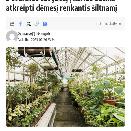
atkreipti dėmesį renkantis šiltnamį
5 min. skaitymo
Deimante
Paskelbta 2025-02-26 23:54