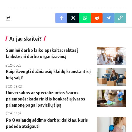
Ar jau skaitei?
Suminė darbo laiko apskaita: raktas į
lankstesnį darbo organizavimą
2025-05-29
Kaip išvengti dažniausių klaidų kraustantis į
kitą šalį?
2025-03-02
Universalios ar specializuotos švaros
priemonės: kada rinktis konkrečią švaros
priemonę pagal paviršių tipą
2025-03-25
Po 8 valandų sėdimo darbo: daiktas, kuris
padeda atsigauti