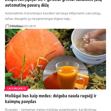
automatinę pavarų dėžę
Automatinės transmisijos kasdien tarnauja milijonams vairuotojų,
tačiau daugelis jų nesąmoningai elgiasi taip,…
700vilnius
2025-08-19
LAISVALAIKIS
Moliūgai bus kaip medus: dviguba nauda rugsėjį ir
kaimynų pavydas
Rugsėjis – lemiamas metas moliūgų augintojams, kai tikslinga