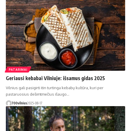
PATARIMAI
Geriausi kebabai Vilniuje: išsamus gidas 2025
Vilnius gali pasigirti itin turtinga kebabų kultūra, kuri per
pastaruosius dešimtmečius išaugo…
700vilnius
2025-08-17