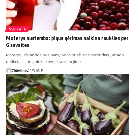
SVEIKATA
Moterys nustemba: pigus gėrimas naikina raukšles per
6 savaites
Moterys, ieškančios prieinamų odos priežiūros sprendimų, atrado
netikėtą sąjungininką kovoje su senėjimu:…
700vilnius
2025-08-15