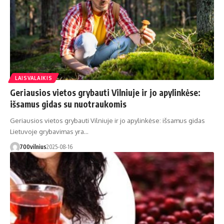
LAISVALAIKIS
Geriausios vietos grybauti Vilniuje ir jo apylinkėse:
išsamus gidas su nuotraukomis
Geriausios vietos grybauti Vilniuje ir jo apylinkėse: išsamus gidas
Lietuvoje grybavimas yra…
700vilnius
2025-08-16