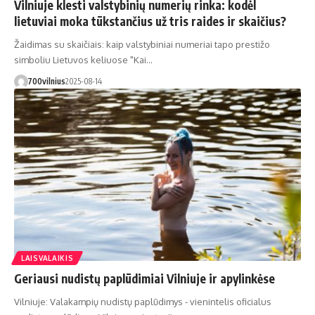
Vilniuje klesti valstybinių numerių rinka: kodėl
lietuviai moka tūkstančius už tris raides ir skaičius?
Žaidimas su skaičiais: kaip valstybiniai numeriai tapo prestižo
simboliu Lietuvos keliuose "Kai…
700vilnius
2025-08-14
LAISVALAIKIS
Geriausi nudistų paplūdimiai Vilniuje ir apylinkėse
Vilniuje: Valakampių nudistų paplūdimys - vienintelis oficialus