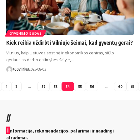
GYVENIMO BŪDAS
Kiek reikia uždirbti Vilniuje šeimai, kad gyventų gerai?
Vilnius, kaip Lietuvos sostinė ir ekonomikos centras, siūlo
geriausias darbo galimybes šalyje,…
700vilnius
2025-08-03
1
2
…
52
53
54
55
56
…
60
61
//
I
nformacija, rekomendacijos, patarimai ir naudingi
atradimai.