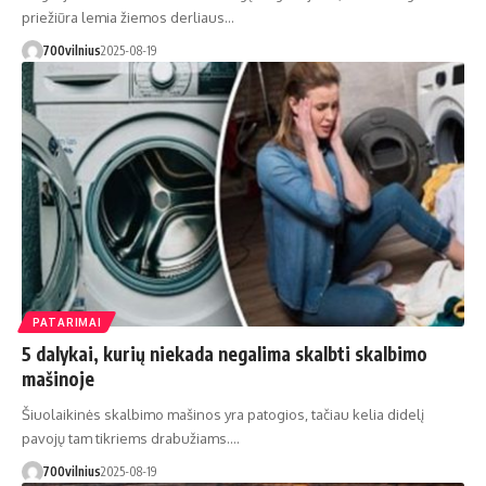
priežiūra lemia žiemos derliaus…
700vilnius
2025-08-19
PATARIMAI
5 dalykai, kurių niekada negalima skalbti skalbimo
mašinoje
Šiuolaikinės skalbimo mašinos yra patogios, tačiau kelia didelį
pavojų tam tikriems drabužiams.…
700vilnius
2025-08-19