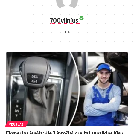
700vilnius
VERSLAS
Ekspertas įspėja: šie 7 įpročiai greitai sunaikins jūsų