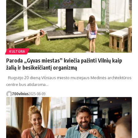
KULTŪRA
Paroda „Gyvas miestas” kviečia pažinti Vilnių kaip
žalią ir besikeičiantį organizmą
Rugsėjo 20 dieną Vilniaus miesto muziejaus Medinės architektūros
centre bus atidaroma…
700vilnius
2025-08-09