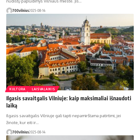
nudistų paplūdimys Vilniaus mieste. Jis…
700vilnius
2025-08-14
KULTŪRA
LAISVALAIKIS
Ilgasis savaitgalis Vilniuje: kaip maksimaliai išnaudoti
laiką
Ilgasis savaitgalis Vilniuje gali tapti nepamirštama patirtimi, jei
žinote, kur eiti ir…
700vilnius
2025-08-14