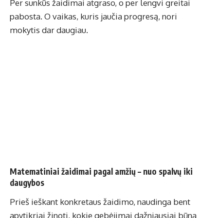
Per sunkūs žaidimai atgraso, o per lengvi greitai
pabosta. O vaikas, kuris jaučia progresą, nori
mokytis dar daugiau.
Matematiniai žaidimai pagal amžių – nuo spalvų iki
daugybos
Prieš ieškant konkretaus žaidimo, naudinga bent
apytikriai žinoti, kokie gebėjimai dažniausiai būna