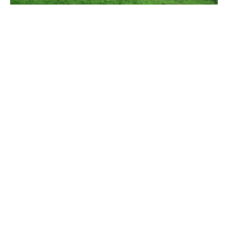
Vejos robotas daugeliui tapo tylia pagalba kieme.
Kol tu geri kavą ant terasos ar vakarais ramiai stebi
saulėlydį, jis pjauna žolę lyg niekur nieko. Bet ar
tikrai pakanka jį paleisti ir pamiršti? Po kelių sezonų,
kai robotas pradeda strigti, važiuoti netiesiai ar visai
sustoti – dažnas kaltina techniką. Tik ne visi