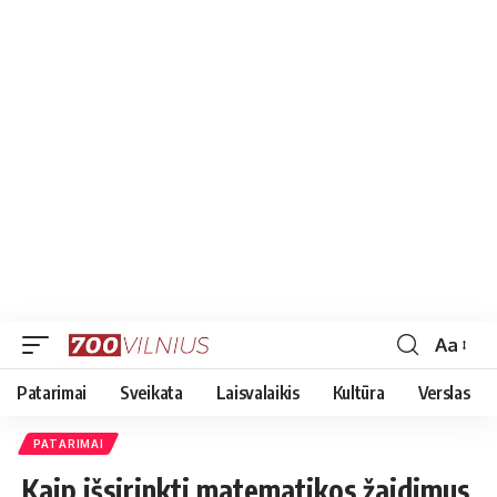
Aa
Font
Resizer
Patarimai
Sveikata
Laisvalaikis
Kultūra
Verslas
PATARIMAI
Kaip išsirinkti matematikos žaidimus