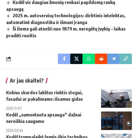
Kodėl vis daugiau žmonių renkasi papildomą rankų
apsaugą
2025 m. autoservisų technologijos: dirbtinis intelektas,
automatinė diagnostika ir išmani įranga
Ši žiema gali atnešti nuo 1879 m. neregėtų įvykių – laikas
pradėti ruoštis
Ar jau skaitei?
Kokius skardos lakštus rinktis stogui,
fasadui ar pakalimams: išsamus gidas
2025-11-07
Kodėl „sumontuota apsauga“ dažnai
nereiškia saugumo
2026-03-24
Kodėl trumpalaikė žemės ūkio technikos