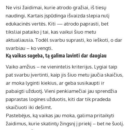
Ne visi žaidimai, kurie atrodo gražiai, iš tiesų
naudingi. Kartais įspūdinga išvaizda slepia nulį
edukacinės vertės. Kiti — atrodo paprasti, bet
tiksliai pataiko į tai, kas vaikui šiuo metu
aktualiausia. Todėl svarbu suprasti, ko ieškoti, o dar
svarbiau – ko vengti.
Ką vaikas sugeba, tą galima lavinti dar daugiau
Vaiko amžius – ne vienintelis kriterijus. Lygiai taip
pat svarbu įvertinti, kaip jis šiuo metu jaučia skaičius,
ar moka lyginti kiekius, ar geba susikaupti ir
pabaigti užduotį. Vieni penkiamečiai jau sprendžia
paprastas logines užduotis, kiti dar tik pradeda
skaičiuoti iki dešimt.
Pastebėjus, ką vaikas jau moka, galima pritaikyti
žaidimus, kurie skatintų žingsnį į priekį – bet ne šuolį.