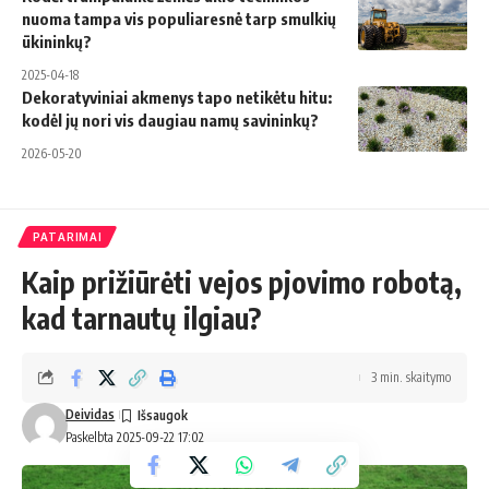
nuoma tampa vis populiaresnė tarp smulkių
ūkininkų?
2025-04-18
Dekoratyviniai akmenys tapo netikėtu hitu:
kodėl jų nori vis daugiau namų savininkų?
2026-05-20
PATARIMAI
Kaip prižiūrėti vejos pjovimo robotą,
kad tarnautų ilgiau?
3 min. skaitymo
Deividas
Paskelbta 2025-09-22 17:02