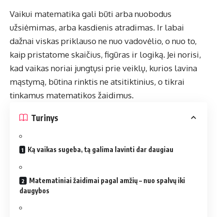
Vaikui matematika gali būti arba nuobodus
užsiėmimas, arba kasdienis atradimas. Ir labai
dažnai viskas priklauso ne nuo vadovėlio, o nuo to,
kaip pristatome skaičius, figūras ir logiką. Jei norisi,
kad vaikas noriai jungtųsi prie veiklų, kurios lavina
mąstymą, būtina rinktis ne atsitiktinius, o tikrai
tinkamus matematikos žaidimus.
Turinys
Ką vaikas sugeba, tą galima lavinti dar daugiau
Matematiniai žaidimai pagal amžių – nuo spalvų iki
daugybos