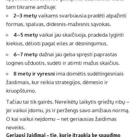
tam tikrame amžiuje:
2–3 metų
vaikams svarbiausia pradėti atpažinti
formas, spalvas, didesnis-mažesnis sąvokas.
4–5 metų
vaikai jau skaičiuoja, pradeda lyginti
kiekius, dėlioti pagal eiles ar dėsningumus.
6–7 metų
dažnai jau geba spręsti paprastas
logines užduotis, sudėti ir atimti mažus skaičius.
8 metų ir vyresni
ima domėtis sudėtingesniais
žaidimais, kur reikia strategijos, dėmesio ir
kruopštumo.
Tačiau tai tik gairės. Nereikėtų laikytis griežtų ribų –
jei vaikui įdomu, jis ir peržengs savo amžiaus normą.
O kai vaikui neįdomu – net geriausias žaidimas
neveiks.
Geriausi žaidimai – tie, kurie įtraukia be spaudimo