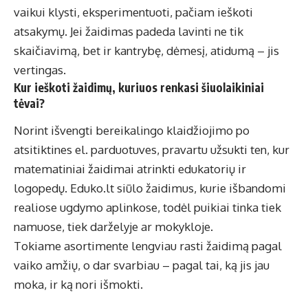
vaikui klysti, eksperimentuoti, pačiam ieškoti
atsakymų. Jei žaidimas padeda lavinti ne tik
skaičiavimą, bet ir kantrybę, dėmesį, atidumą – jis
vertingas.
Kur ieškoti žaidimų, kuriuos renkasi šiuolaikiniai
tėvai?
Norint išvengti bereikalingo klaidžiojimo po
atsitiktines el. parduotuves, pravartu užsukti ten, kur
matematiniai žaidimai
atrinkti edukatorių ir
logopedų.
Eduko.lt
siūlo žaidimus, kurie išbandomi
realiose ugdymo aplinkose, todėl puikiai tinka tiek
namuose, tiek darželyje ar mokykloje.
Tokiame asortimente lengviau rasti žaidimą pagal
vaiko amžių, o dar svarbiau – pagal tai, ką jis jau
moka, ir ką nori išmokti.