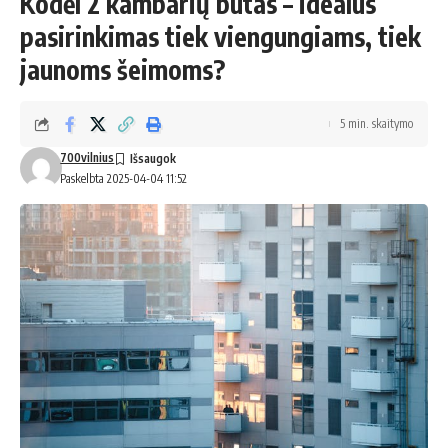
Kodėl 2 kambarių butas – idealus
pasirinkimas tiek viengungiams, tiek
jaunoms šeimoms?
5 min. skaitymo
700vilnius
Paskelbta 2025-04-04 11:52