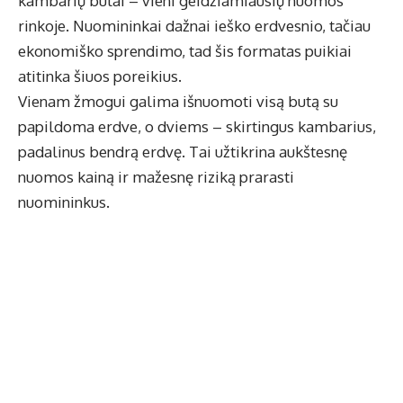
kambarių butai – vieni geidžiamiausių nuomos
rinkoje. Nuomininkai dažnai ieško erdvesnio, tačiau
ekonomiško sprendimo, tad šis formatas puikiai
atitinka šiuos poreikius.
Vienam žmogui galima išnuomoti visą butą su
papildoma erdve, o dviems – skirtingus kambarius,
padalinus bendrą erdvę. Tai užtikrina aukštesnę
nuomos kainą ir mažesnę riziką prarasti
nuomininkus.