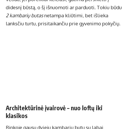
didesnį būstą, o šį išnuomoti ar parduoti. Tokiu būdu
2 kambarių butas
netampa kliūtimi, bet išlieka
lanksčiu turtu, prisitaikančiu prie gyvenimo pokyčių.
Architektūrinė įvairovė – nuo loftų iki
klasikos
Rinkoje gausu dviejų kambarių butų su labai