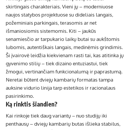
skirtingais charakteriais. Vieni jų – moderniuose
naujos statybos projektuose su dideliais langais,
požeminiais parkingais, terasomis ar net
išmaniosiomis sistemomis. Kiti – jaukūs
senamiesčio ar tarpukario laikų butai su aukštomis
lubomis, autentiškais langais, medinėmis grindimis.
Ši įvairovė leidžia kiekvienam rasti tai, kas atitinka jų
gyvenimo stilių – tiek dizaino entuziastui, tiek
žmogui, vertinančiam funkcionalumą ir paprastumą.
Neretai būtent dviejų kambarių formatas tampa
auksine vidurio linija tarp estetikos ir racionalaus
pasirinkimo.
Ką rinktis šiandien?
Kai rinkoje tiek daug variantų – nuo studijų iki
penthausų – dviejų kambarių butas išlieka stabilus,