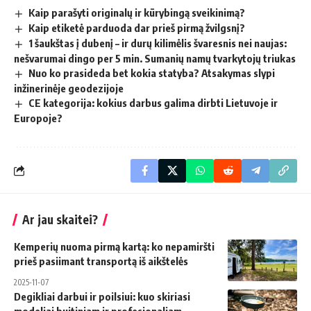
Kaip parašyti originalų ir kūrybingą sveikinimą?
Kaip etiketė parduoda dar prieš pirmą žvilgsnį?
1 šaukštas į dubenį – ir durų kilimėlis švaresnis nei naujas:
nešvarumai dingo per 5 min. Sumanių namų tvarkytojų triukas
Nuo ko prasideda bet kokia statyba? Atsakymas slypi
inžinerinėje geodezijoje
CE kategorija: kokius darbus galima dirbti Lietuvoje ir
Europoje?
Ar jau skaitei?
Kemperių nuoma pirmą kartą: ko nepamiršti
prieš pasiimant transportą iš aikštelės
2025-11-07
Degikliai darbui ir poilsiui: kuo skiriasi
modeliai buitiniam ir profesionaliam