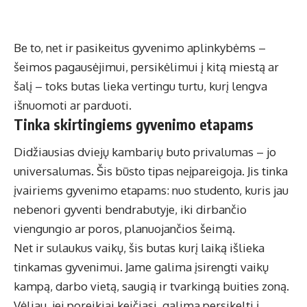
Be to, net ir pasikeitus gyvenimo aplinkybėms –
šeimos pagausėjimui, persikėlimui į kitą miestą ar
šalį – toks butas lieka vertingu turtu, kurį lengva
išnuomoti ar parduoti.
Tinka skirtingiems gyvenimo etapams
Didžiausias dviejų kambarių buto privalumas – jo
universalumas. Šis būsto tipas neįpareigoja. Jis tinka
įvairiems gyvenimo etapams: nuo studento, kuris jau
nebenori gyventi bendrabutyje, iki dirbančio
viengungio ar poros, planuojančios šeimą.
Net ir sulaukus vaikų, šis butas kurį laiką išlieka
tinkamas gyvenimui. Jame galima įsirengti vaikų
kampą, darbo vietą, saugią ir tvarkingą buities zoną.
Vėliau, jei poreikiai keičiasi, galima persikelti į