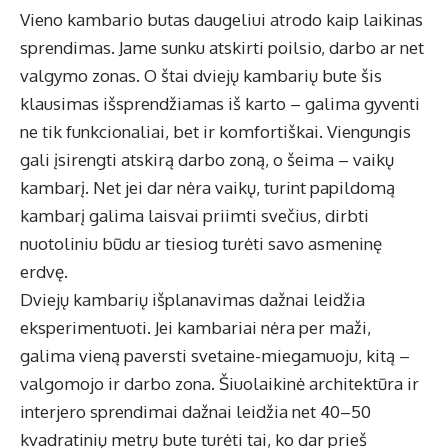
Vieno kambario butas daugeliui atrodo kaip laikinas
sprendimas. Jame sunku atskirti poilsio, darbo ar net
valgymo zonas. O štai dviejų kambarių bute šis
klausimas išsprendžiamas iš karto – galima gyventi
ne tik funkcionaliai, bet ir komfortiškai. Viengungis
gali įsirengti atskirą darbo zoną, o šeima – vaikų
kambarį. Net jei dar nėra vaikų, turint papildomą
kambarį galima laisvai priimti svečius, dirbti
nuotoliniu būdu ar tiesiog turėti savo asmeninę
erdvę.
Dviejų kambarių išplanavimas dažnai leidžia
eksperimentuoti. Jei kambariai nėra per maži,
galima vieną paversti svetaine-miegamuoju, kitą –
valgomojo ir darbo zona. Šiuolaikinė architektūra ir
interjero sprendimai dažnai leidžia net 40–50
kvadratinių metrų bute turėti tai, ko dar prieš