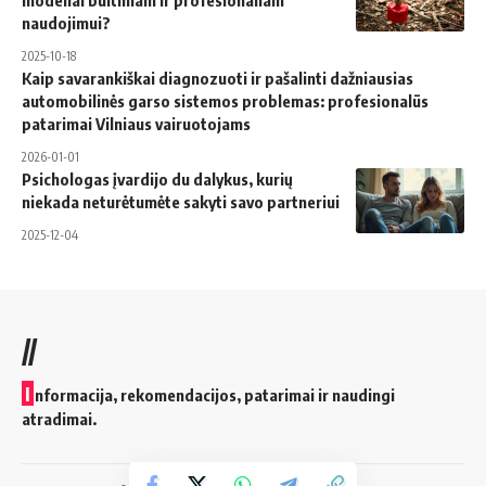
naudojimui?
2025-10-18
Kaip savarankiškai diagnozuoti ir pašalinti dažniausias
automobilinės garso sistemos problemas: profesionalūs
patarimai Vilniaus vairuotojams
2026-01-01
Psichologas įvardijo du dalykus, kurių
niekada neturėtumėte sakyti savo partneriui
2025-12-04
//
I
nformacija, rekomendacijos, patarimai ir naudingi
atradimai.