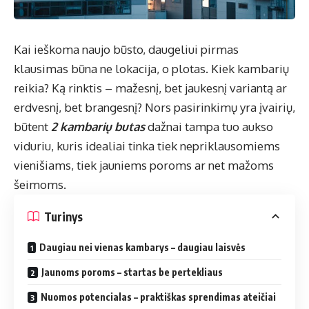
Kai ieškoma naujo būsto, daugeliui pirmas
klausimas būna ne lokacija, o plotas. Kiek kambarių
reikia? Ką rinktis – mažesnį, bet jaukesnį variantą ar
erdvesnį, bet brangesnį? Nors pasirinkimų yra įvairių,
būtent
2 kambarių butas
dažnai tampa tuo aukso
viduriu, kuris idealiai tinka tiek nepriklausomiems
vienišiams, tiek jauniems poroms ar net mažoms
šeimoms.
Turinys
Daugiau nei vienas kambarys – daugiau laisvės
Jaunoms poroms – startas be pertekliaus
Nuomos potencialas – praktiškas sprendimas ateičiai