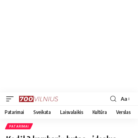
Aa
Font
Resizer
Patarimai
Sveikata
Laisvalaikis
Kultūra
Verslas
PATARIMAI