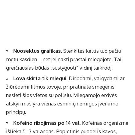
Nuoseklus grafikas.
Stenkitės keltis tuo pačiu
metu kasdien – net jei naktį prastai miegojote. Tai
greičiausias būdas „sustyguoti“ vidinį laikrodį.
Lova skirta tik miegui.
Dirbdami, valgydami ar
žiūrėdami filmus lovoje, pripratinate smegenis
nesieti šios vietos su poilsiu. Miegamojo erdvės
atskyrimas yra vienas esminių nemigos įveikimo
principų.
Kofeino ribojimas po 14 val.
Kofeinas organizme
išlieka 5–7 valandas. Popietinis puodelis kavos,