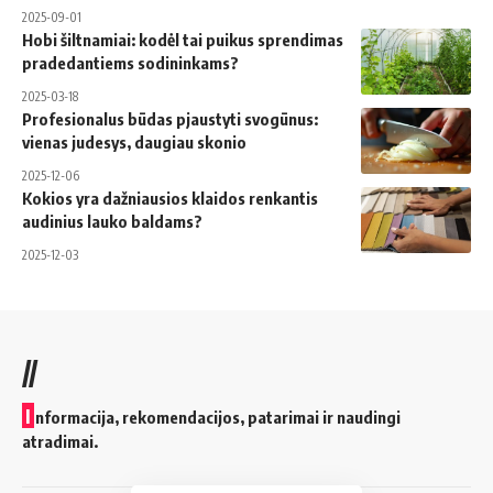
2025-09-01
Hobi šiltnamiai: kodėl tai puikus sprendimas
pradedantiems sodininkams?
2025-03-18
Profesionalus būdas pjaustyti svogūnus:
vienas judesys, daugiau skonio
2025-12-06
Kokios yra dažniausios klaidos renkantis
audinius lauko baldams?
2025-12-03
//
I
nformacija, rekomendacijos, patarimai ir naudingi
atradimai.