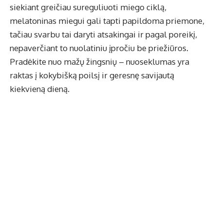
siekiant greičiau sureguliuoti miego ciklą,
melatoninas miegui
gali tapti papildoma priemone,
tačiau svarbu tai daryti atsakingai ir pagal poreikį,
nepaverčiant to nuolatiniu įpročiu be priežiūros.
Pradėkite nuo mažų žingsnių – nuoseklumas yra
raktas į kokybišką poilsį ir geresnę savijautą
kiekvieną dieną.