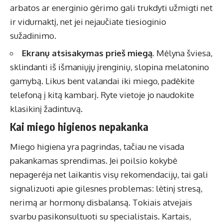
arbatos ar energinio gėrimo gali trukdyti užmigti net
ir vidurnaktį, net jei nejaučiate tiesioginio
sužadinimo.
Ekranų atsisakymas prieš miegą.
Mėlyna šviesa,
sklindanti iš išmaniųjų įrenginių, slopina melatonino
gamybą. Likus bent valandai iki miego, padėkite
telefoną į kitą kambarį. Ryte vietoje jo naudokite
klasikinį žadintuvą.
Kai miego higienos nepakanka
Miego higiena yra pagrindas, tačiau ne visada
pakankamas sprendimas. Jei poilsio kokybė
nepagerėja net laikantis visų rekomendacijų, tai gali
signalizuoti apie gilesnes problemas: lėtinį stresą,
nerimą ar hormonų disbalansą. Tokiais atvejais
svarbu pasikonsultuoti su specialistais. Kartais,