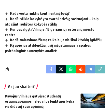
Kada verta rinktis kontinentinę lovą?
Kodėl stiklo kokybė yra svarbi prieš graviruojant – kaip
atpažinti aukštos kokybės stiklą
Kur pavalgyti Vilniuje: 15 geriausių restoranų miesto
centre
Kodėl vairavimas žiemą reikalauja visiškai kitokių įgūdžių
Ką apie jus atskleidžia jūsų mėgstamiausia spalva:
psichologinė asmenybės analizė
Ar jau skaitei?
Pavojus Vilniaus gatvėse: studentų
organizuojamos nelegalios lenktynės kelia
vis didesnį susirūpinimą