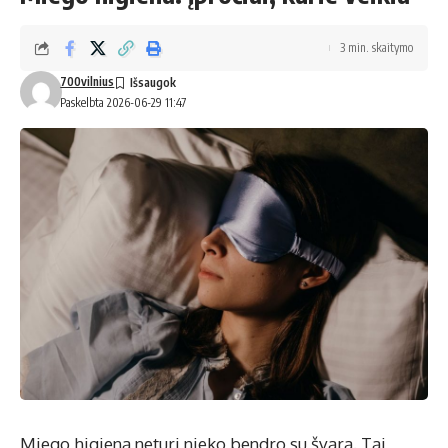
3 min. skaitymo
700vilnius
Paskelbta 2026-06-29 11:47
Miego higiena neturi nieko bendro su švara. Tai