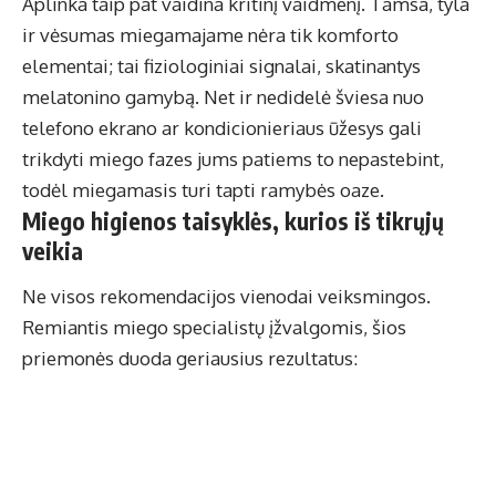
Aplinka taip pat vaidina kritinį vaidmenį. Tamsa, tyla
ir vėsumas miegamajame nėra tik komforto
elementai; tai fiziologiniai signalai, skatinantys
melatonino gamybą. Net ir nedidelė šviesa nuo
telefono ekrano ar kondicionieriaus ūžesys gali
trikdyti miego fazes jums patiems to nepastebint,
todėl miegamasis turi tapti ramybės oaze.
Miego higienos taisyklės, kurios iš tikrųjų
veikia
Ne visos rekomendacijos vienodai veiksmingos.
Remiantis miego specialistų įžvalgomis, šios
priemonės duoda geriausius rezultatus: