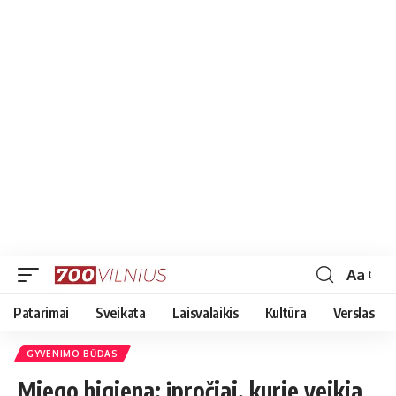
Aa
Font
Resizer
Patarimai
Sveikata
Laisvalaikis
Kultūra
Verslas
GYVENIMO BŪDAS
Miego higiena: įpročiai, kurie veikia