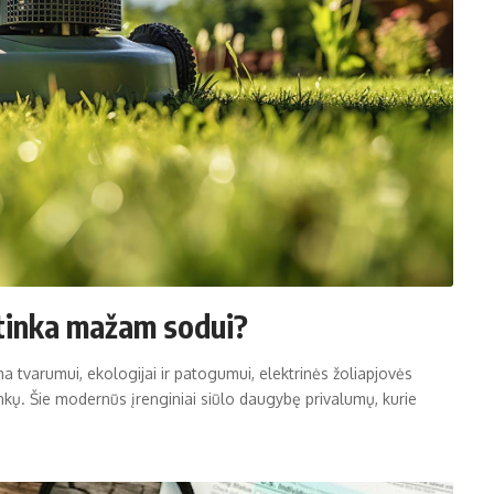
i tinka mažam sodui?
a tvarumui, ekologijai ir patogumui, elektrinės žoliapjovės
inkų. Šie modernūs įrenginiai siūlo daugybę privalumų, kurie