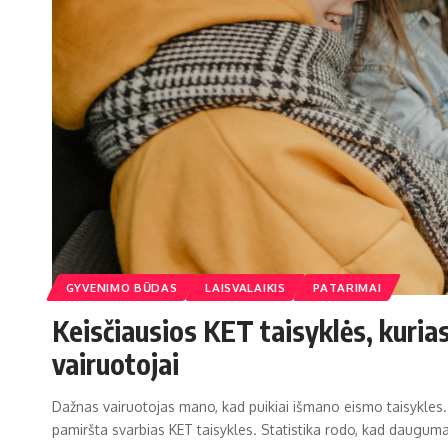
GYVENIMO BŪDAS
LAISVALAIKIS
PATARIMAI
Keisčiausios KET taisyklės, kurias
vairuotojai
Dažnas vairuotojas mano, kad puikiai išmano eismo taisykles.
pamiršta svarbias KET taisykles. Statistika rodo, kad dauguma