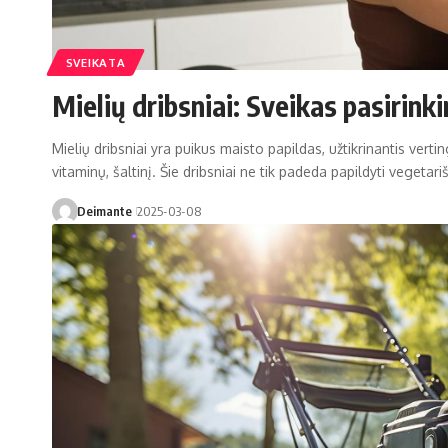
SVEIKATA
Mielių dribsniai: Sveikas pasirink
Mielių dribsniai yra puikus maisto papildas, užtikrinantis ver
vitaminų, šaltinį. Šie dribsniai ne tik padeda papildyti vegetar
Deimante
2025-03-08