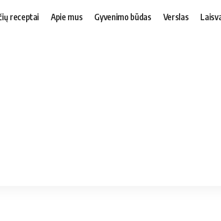
čių receptai
Apie mus
Gyvenimo būdas
Verslas
Laisva