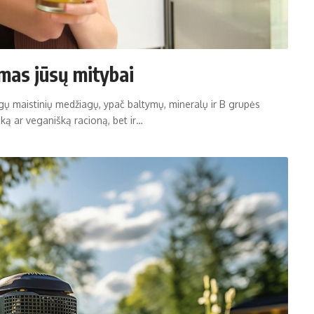
imas jūsų mitybai
tingų maistinių medžiagų, ypač baltymų, mineralų ir B grupės
išką ar veganišką racioną, bet ir…