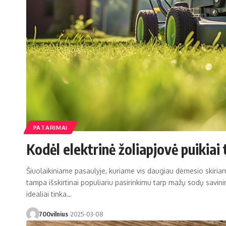
PATARIMAI
Kodėl elektrinė žoliapjovė puikia
Šiuolaikiniame pasaulyje, kuriame vis daugiau dėmesio skiriam
tampa išskirtinai populiariu pasirinkimu tarp mažų sodų savin
idealiai tinka…
700vilnius
2025-03-08