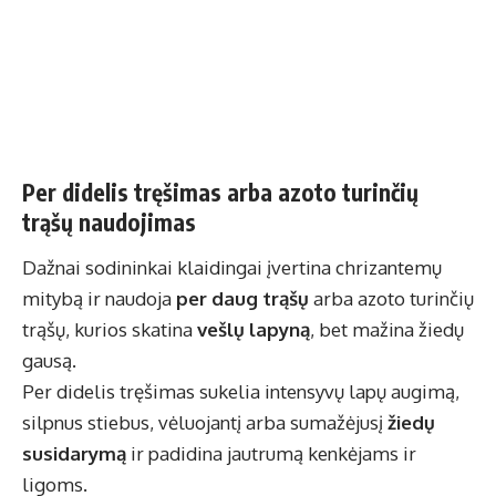
Per didelis tręšimas arba azoto turinčių
trąšų naudojimas
Dažnai sodininkai klaidingai įvertina chrizantemų
mitybą ir naudoja
per daug trąšų
arba azoto turinčių
trąšų, kurios skatina
vešlų lapyną
, bet mažina žiedų
gausą.
Per didelis tręšimas sukelia intensyvų lapų augimą,
silpnus stiebus, vėluojantį arba sumažėjusį
žiedų
susidarymą
ir padidina jautrumą kenkėjams ir
ligoms.