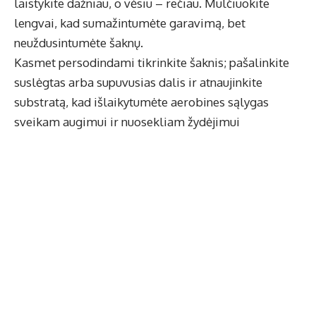
laistykite dažniau, o vėsiu – rečiau. Mulčiuokite
lengvai, kad sumažintumėte garavimą, bet
neuždusintumėte šaknų.
Kasmet persodindami tikrinkite šaknis; pašalinkite
suslėgtas arba supuvusias dalis ir atnaujinkite
substratą, kad išlaikytumėte aerobines sąlygas
sveikam augimui ir nuosekliam žydėjimui