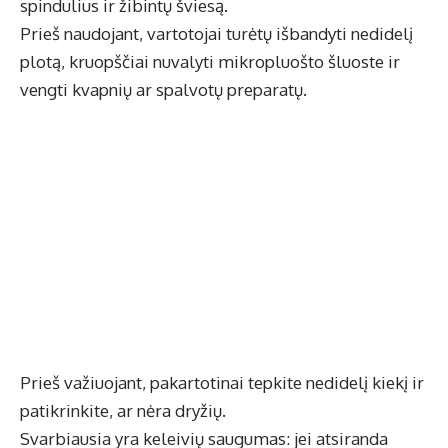
spindulius ir žibintų šviesą.
Prieš naudojant, vartotojai turėtų išbandyti nedidelį
plotą, kruopščiai nuvalyti mikropluošto šluoste ir
vengti kvapnių ar spalvotų preparatų.
Prieš važiuojant, pakartotinai tepkite nedidelį kiekį ir
patikrinkite, ar nėra dryžių.
Svarbiausia yra keleivių saugumas: jei atsiranda