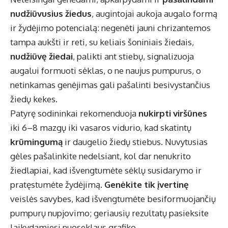
nudžiūvusius žiedus
, augintojai aukoja augalo formą
ir žydėjimo potencialą: negenėti jauni chrizantemos
tampa aukšti ir reti, su keliais šoniniais žiedais,
nudžiūvę žiedai
, palikti ant stiebų, signalizuoja
augalui formuoti sėklas, o ne naujus pumpurus, o
netinkamas genėjimas gali pašalinti besivystančius
žiedų kekes.
Patyrę sodininkai rekomenduoja
nukirpti viršūnes
iki 6–8 mazgų iki vasaros vidurio, kad skatintų
krūmingumą
ir daugelio žiedų stiebus. Nuvytusias
gėles pašalinkite nedelsiant, kol dar nenukrito
žiedlapiai, kad išvengtumėte sėklų susidarymo ir
pratęstumėte žydėjimą.
Genėkite tik įvertinę
veislės savybes, kad išvengtumėte besiformuojančių
pumpurų nupjovimo; geriausių rezultatų pasieksite
laikydamiesi nuoseklaus grafiko.