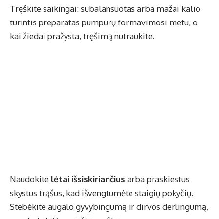
Tręškite saikingai: subalansuotas arba mažai kalio
turintis preparatas pumpurų formavimosi metu, o
kai žiedai pražysta, tręšimą nutraukite.
Naudokite
lėtai išsiskiriančius
arba praskiestus
skystus trąšus, kad išvengtumėte staigių pokyčių.
Stebėkite augalo gyvybingumą ir dirvos derlingumą,