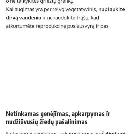
o ne laikykitės griežtų grafikų.
Kai augimas yra pernelyg vegetatyvinis,
nuplaukite
dirvą vandeniu
ir nenaudokite trąšų, kad
atkurtumėte reprodukcinę pusiausvyrą ir pas
Netinkamas genėjimas, apkarpymas ir
nudžiūvusių žiedų pašalinimas
Neteisingai genėdami, apkarpydami ir
pašalindami