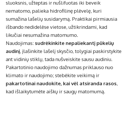
sluoksnis, užteptas ir nušlifuotas iki beveik
nematomo, palieka hidrofilinę plėvelę, kuri
sumažina lašelių susidarymą. Praktikai pirmiausia
išbando nedidelėse vietose, užtikrindami, kad
likučiai nesumažina matomumo.
Naudojimas:
sudrėkinkite nepaliekantį pūkelių
audinį
, įlašinkite lašelį skysčio, tolygiai paskirstykite
ant vidinių stiklų, tada nušveiskite sausu audiniu.
Pakartotinio naudojimo dažnumas priklauso nuo
klimato ir naudojimo; stebėkite veikimą ir
pakartotinai naudokite, kai vėl atsiranda rasos
,
kad išlaikytumėte aiškų ir saugų matomumą.