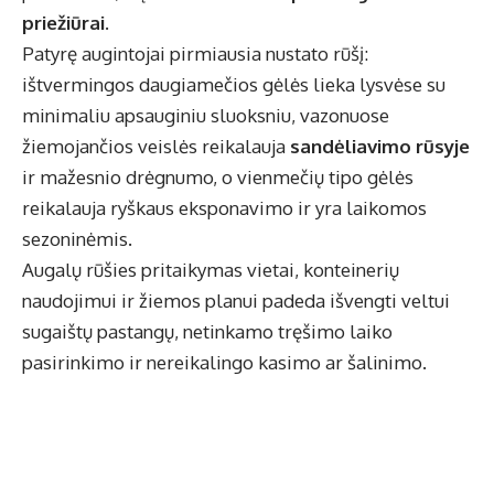
priežiūrai
.
Patyrę augintojai pirmiausia nustato rūšį:
ištvermingos daugiamečios gėlės lieka lysvėse su
minimaliu apsauginiu sluoksniu, vazonuose
žiemojančios veislės reikalauja
sandėliavimo rūsyje
ir mažesnio drėgnumo, o vienmečių tipo gėlės
reikalauja ryškaus eksponavimo ir yra laikomos
sezoninėmis.
Augalų rūšies pritaikymas vietai, konteinerių
naudojimui ir žiemos planui padeda išvengti veltui
sugaištų pastangų, netinkamo tręšimo laiko
pasirinkimo ir nereikalingo kasimo ar šalinimo.