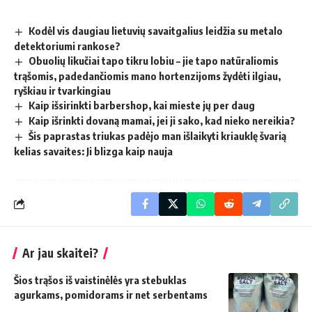
Kodėl vis daugiau lietuvių savaitgalius leidžia su metalo
detektoriumi rankose?
Obuolių likučiai tapo tikru lobiu – jie tapo natūraliomis
trąšomis, padedančiomis mano hortenzijoms žydėti ilgiau,
ryškiau ir tvarkingiau
Kaip išsirinkti barbershop, kai mieste jų per daug
Kaip išrinkti dovaną mamai, jei ji sako, kad nieko nereikia?
Šis paprastas triukas padėjo man išlaikyti kriauklę švarią
kelias savaites: Ji blizga kaip nauja
Ar jau skaitei?
Šios trąšos iš vaistinėlės yra stebuklas
agurkams, pomidorams ir net serbentams