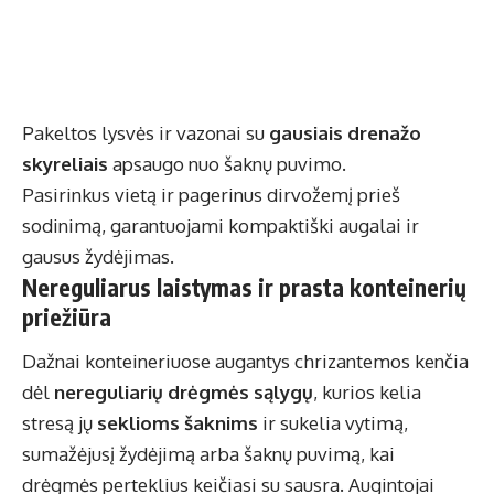
Pakeltos lysvės ir vazonai su
gausiais drenažo
skyreliais
apsaugo nuo šaknų puvimo.
Pasirinkus vietą ir pagerinus dirvožemį prieš
sodinimą, garantuojami kompaktiški augalai ir
gausus žydėjimas.
Nereguliarus laistymas ir prasta konteinerių
priežiūra
Dažnai konteineriuose augantys chrizantemos kenčia
dėl
nereguliarių drėgmės sąlygų
, kurios kelia
stresą jų
seklioms šaknims
ir sukelia vytimą,
sumažėjusį žydėjimą arba šaknų puvimą, kai
drėgmės perteklius keičiasi su sausra. Augintojai