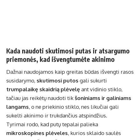
Kada naudoti skutimosi putas ir atsargumo
priemonės, kad išvengtumėte akinimo
Dažnai naudojamos kaip greitas būdas išvengti rasos
susidarymo,
skutimosi putos
gali sukurti
trumpalaikę skaidrią plėvelę
ant vidinio stiklo,
tačiau jas reikėtų naudoti tik
šoniniams ir galiniams
langams
, o ne priekinio stiklo, nes likučiai gali
sukelti akinimo ir trukdančius atspindžius.
Tyrimai rodo, kad putų tepalai palieka
mikroskopines plėveles
, kurios sklaido saulės