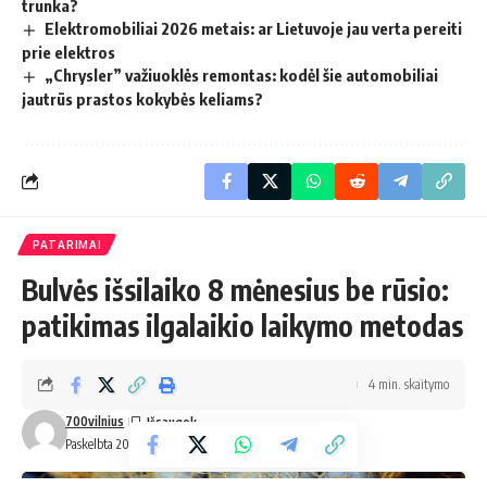
trunka?
Elektromobiliai 2026 metais: ar Lietuvoje jau verta pereiti
prie elektros
„Chrysler” važiuoklės remontas: kodėl šie automobiliai
jautrūs prastos kokybės keliams?
PATARIMAI
Bulvės išsilaiko 8 mėnesius be rūsio:
patikimas ilgalaikio laikymo metodas
4 min. skaitymo
700vilnius
Paskelbta 2025-09-26 0:47