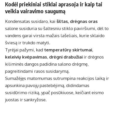
Kodėl priekiniai stiklai aprasoja ir kaip tai
veikia vairavimo saugumą
Kondensatas susidaro, kai
šiltas, drėgnas oras
salone susiduria su šaltesniu stiklo paviršiumi, dėl to
vandens garai virsta mažais lašeliais, kurie sklaido
šviesą ir trukdo matyti.
Tyrėjai pažymi, kad
temperatūrų skirtumai
,
keleivių kvėpavimas
,
drėgni drabužiai
ir drėgnos
kiliminės dangos padidina salono drėgmę,
pagreitindami rasos susidarymą.
Sumažėjęs matomumas sutrumpina reakcijos laiką ir
apsunkina pavojų pastebėjimą, didindamas
susidūrimo riziką, ypač posūkiuose, keičiant eismo
juostas ir sankryžose.