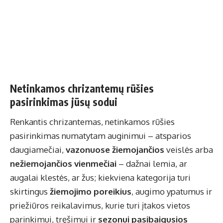
Netinkamos chrizantemų rūšies
pasirinkimas jūsų sodui
Renkantis chrizantemas, netinkamos rūšies
pasirinkimas numatytam auginimui – atsparios
daugiamečiai,
vazonuose žiemojančios
veislės arba
nežiemojančios vienmečiai
– dažnai lemia, ar
augalai klestės, ar žus; kiekviena kategorija turi
skirtingus
žiemojimo poreikius
, augimo ypatumus ir
priežiūros reikalavimus, kurie turi įtakos vietos
parinkimui, tręšimui ir
sezonui pasibaigusios