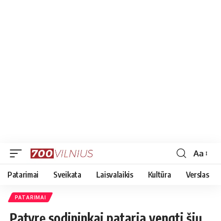
Aa
Font
Resizer
Patarimai
Sveikata
Laisvalaikis
Kultūra
Verslas
PATARIMAI
Patyrę sodininkai pataria vengti šių