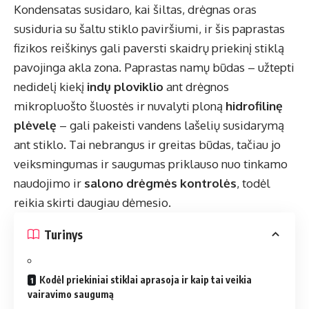
Kondensatas susidaro, kai šiltas, drėgnas oras
susiduria su šaltu stiklo paviršiumi, ir šis paprastas
fizikos reiškinys gali paversti skaidrų priekinį stiklą
pavojinga akla zona. Paprastas namų būdas – užtepti
nedidelį kiekį
indų ploviklio
ant drėgnos
mikropluošto šluostės ir nuvalyti ploną
hidrofilinę
plėvelę
– gali pakeisti vandens lašelių susidarymą
ant stiklo. Tai nebrangus ir greitas būdas, tačiau jo
veiksmingumas ir saugumas priklauso nuo tinkamo
naudojimo ir
salono drėgmės kontrolės
, todėl
reikia skirti daugiau dėmesio.
Turinys
Kodėl priekiniai stiklai aprasoja ir kaip tai veikia
vairavimo saugumą