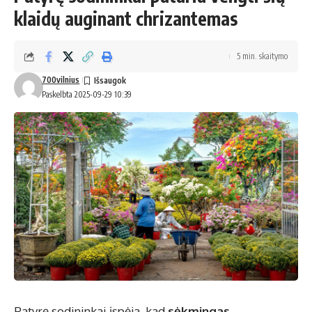
klaidų auginant chrizantemas
5 min. skaitymo
700vilnius
Paskelbta 2025-09-29 10:39
Patyrę sodininkai įspėja, kad
sėkmingas