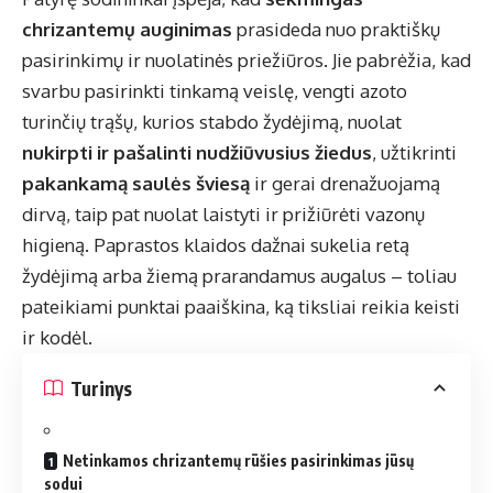
chrizantemų auginimas
prasideda nuo praktiškų
pasirinkimų ir nuolatinės priežiūros. Jie pabrėžia, kad
svarbu pasirinkti tinkamą veislę, vengti azoto
turinčių trąšų, kurios stabdo žydėjimą, nuolat
nukirpti ir pašalinti nudžiūvusius žiedus
, užtikrinti
pakankamą saulės šviesą
ir gerai drenažuojamą
dirvą, taip pat nuolat laistyti ir prižiūrėti vazonų
higieną. Paprastos klaidos dažnai sukelia retą
žydėjimą arba žiemą prarandamus augalus – toliau
pateikiami punktai paaiškina, ką tiksliai reikia keisti
ir kodėl.
Turinys
Netinkamos chrizantemų rūšies pasirinkimas jūsų
sodui