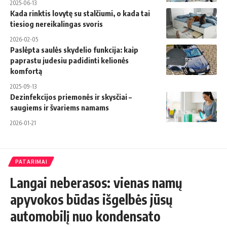
2025-06-13
Kada rinktis lovytę su stalčiumi, o kada tai
tiesiog nereikalingas svoris
2026-02-05
Paslėpta saulės skydelio funkcija: kaip
paprastu judesiu padidinti kelionės
komfortą
2025-09-13
Dezinfekcijos priemonės ir skysčiai –
saugiems ir švariems namams
2026-01-21
PATARIMAI
Langai neberasos: vienas namų
apyvokos būdas išgelbės jūsų
automobilį nuo kondensato