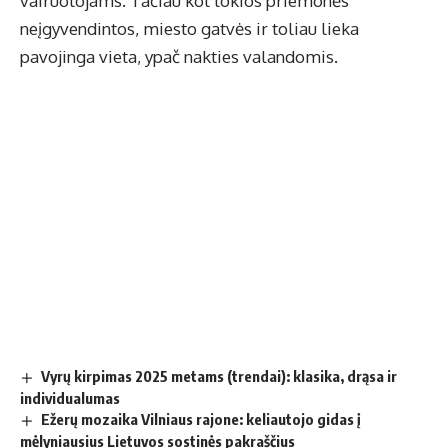
vairuotojams. Tačiau kol tokios priemonės
neįgyvendintos, miesto gatvės ir toliau lieka
pavojinga vieta, ypač nakties valandomis.
Vyrų kirpimas 2025 metams (trendai): klasika, drąsa ir
individualumas
Ežerų mozaika Vilniaus rajone: keliautojo gidas į
mėlyniausius Lietuvos sostinės pakraščius