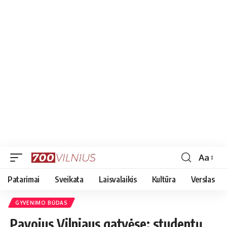
Aa
Font
Resizer
Patarimai
Sveikata
Laisvalaikis
Kultūra
Verslas
GYVENIMO BŪDAS
Pavojus Vilniaus gatvėse: studentų