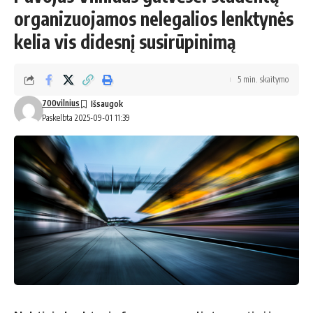
organizuojamos nelegalios lenktynės
kelia vis didesnį susirūpinimą
5 min. skaitymo
700vilnius
Paskelbta 2025-09-01 11:39