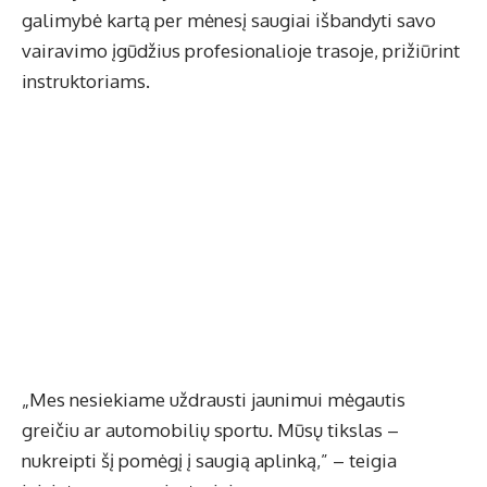
galimybė kartą per mėnesį saugiai išbandyti savo
vairavimo įgūdžius profesionalioje trasoje, prižiūrint
instruktoriams.
„Mes nesiekiame uždrausti jaunimui mėgautis
greičiu ar automobilių sportu. Mūsų tikslas –
nukreipti šį pomėgį į saugią aplinką,” – teigia