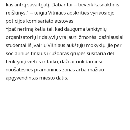
kas antrą savaitgalį. Dabar tai – beveik kasnaktinis
reiškinys,” – teigia Vilniaus apskrities vyriausiojo
policijos komisariato atstovas.
Ypač nerimą kelia tai, kad dauguma lenktynių
organizatorių ir dalyvių yra jauni žmonės, dažniausiai
studentai iš įvairių Vilniaus aukštųjų mokyklų. Jie per
socialinius tinklus ir uždaras grupės susitaria dėl
lenktynių vietos ir laiko, dažnai rinkdamiesi
nuošalesnes pramonines zonas arba mažiau
apgyvendintas miesto dalis.