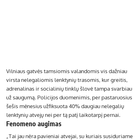
Vilniaus gatvės tamsiomis valandomis vis dažniau
virsta nelegaliomis lenktynių trasomis, kur greitis,
adrenalinas ir socialinių tinklų šlovė tampa svarbiau
už saugumą. Policijos duomenimis, per pastaruosius
šešis mėnesius užfiksuota 40% daugiau nelegalių
lenktynių atvejų nei per tą patį laikotarpį pernai.
Fenomeno augimas
„Tai jau nėra pavieniai atvejai, su kuriais susiduriame