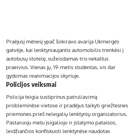
Praėjusį mėnesį ypač šokiravo avarija Ukmergės
gatvėje, kai lenktyniaujantis automobilis trenkėsi į
autobusų stotelę, sužeisdamas tris nekaltus
praeivius. Vienas jų, 19-metis studentas, vis dar
gydomas reanimacijos skyriuje.
Policijos veiksmai
Policija teigia sustiprinus patruliavimą
probleminėse vietose ir pradėjus taikyti griežtesnes
priemones prieš nelegalių lenktynių organizatorius.
Pastaruoju metu įsigaliojo ir įstatymo pataisos,
leidžiančios konfiskuoti lenktynėse naudotas