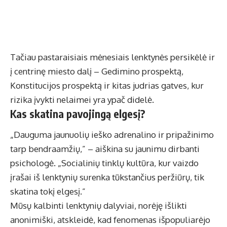
Tačiau pastaraisiais mėnesiais lenktynės persikėlė ir
į centrinę miesto dalį – Gedimino prospektą,
Konstitucijos prospektą ir kitas judrias gatves, kur
rizika įvykti nelaimei yra ypač didelė.
Kas skatina pavojingą elgesį?
„Dauguma jaunuolių ieško adrenalino ir pripažinimo
tarp bendraamžių,” – aiškina su jaunimu dirbanti
psichologė. „Socialinių tinklų kultūra, kur vaizdo
įrašai iš lenktynių surenka tūkstančius peržiūrų, tik
skatina tokį elgesį.”
Mūsų kalbinti lenktynių dalyviai, norėję išlikti
anonimiški, atskleidė, kad fenomenas išpopuliarėjo