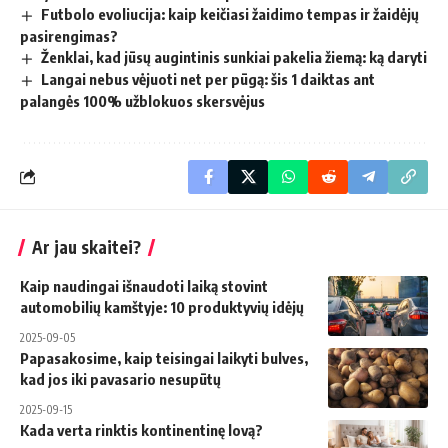
Futbolo evoliucija: kaip keičiasi žaidimo tempas ir žaidėjų
pasirengimas?
Ženklai, kad jūsų augintinis sunkiai pakelia žiemą: ką daryti
Langai nebus vėjuoti net per pūgą: šis 1 daiktas ant
palangės 100% užblokuos skersvėjus
Ar jau skaitei?
Kaip naudingai išnaudoti laiką stovint
automobilių kamštyje: 10 produktyvių idėjų
2025-09-05
Papasakosime, kaip teisingai laikyti bulves,
kad jos iki pavasario nesupūtų
2025-09-15
Kada verta rinktis kontinentinę lovą?