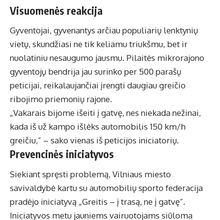
Visuomenės reakcija
Gyventojai, gyvenantys arčiau populiarių lenktynių
vietų, skundžiasi ne tik keliamu triukšmu, bet ir
nuolatiniu nesaugumo jausmu. Pilaitės mikrorajono
gyventojų bendrija jau surinko per 500 parašų
peticijai, reikalaujančiai įrengti daugiau greičio
ribojimo priemonių rajone.
„Vakarais bijome išeiti į gatvę, nes niekada nežinai,
kada iš už kampo išlėks automobilis 150 km/h
greičiu,” – sako vienas iš peticijos iniciatorių.
Prevencinės iniciatyvos
Siekiant spręsti problemą, Vilniaus miesto
savivaldybė kartu su automobilių sporto federacija
pradėjo iniciatyvą „Greitis – į trasą, ne į gatvę”.
Iniciatyvos metu jauniems vairuotojams siūloma