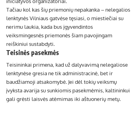
iniciatyvos organizatoriai.
Tačiau kol kas šių priemonių nepakanka – nelegalios
lenktynės Vilniaus gatvėse tęsiasi, o miestiečiai su
nerimu laukia, kada bus įgyvendintos
veiksmingesnės priemonės šiam pavojingam
reiškiniui sustabdyti.
Teisinės pasekmės
Teisininkai primena, kad už dalyvavimą nelegaliose
lenktynėse gresia ne tik administracinė, bet ir
baudžiamoji atsakomybė. Jei dėl tokių veiksmų
įvyksta avarija su sunkiomis pasekmėmis, kaltininkui
gali grėsti laisvės atėmimas iki aštuonerių metų.