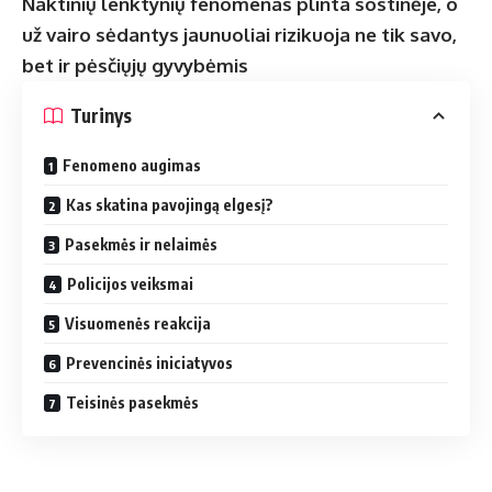
Naktinių lenktynių fenomenas plinta sostinėje, o
už vairo sėdantys jaunuoliai rizikuoja ne tik savo,
bet ir pėsčiųjų gyvybėmis
Turinys
Fenomeno augimas
Kas skatina pavojingą elgesį?
Pasekmės ir nelaimės
Policijos veiksmai
Visuomenės reakcija
Prevencinės iniciatyvos
Teisinės pasekmės