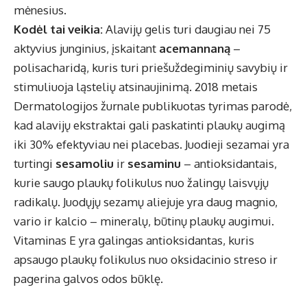
mėnesius.
Kodėl tai veikia:
Alavijų gelis turi daugiau nei 75
aktyvius junginius, įskaitant
acemannaną
–
polisacharidą, kuris turi priešuždegiminių savybių ir
stimuliuoja ląstelių atsinaujinimą. 2018 metais
Dermatologijos žurnale publikuotas tyrimas parodė,
kad alavijų ekstraktai gali paskatinti plaukų augimą
iki 30% efektyviau nei placebas. Juodieji sezamai yra
turtingi
sesamoliu
ir
sesaminu
– antioksidantais,
kurie saugo plaukų folikulus nuo žalingų laisvųjų
radikalų. Juodųjų sezamų aliejuje yra daug magnio,
vario ir kalcio – mineralų, būtinų plaukų augimui.
Vitaminas E yra galingas antioksidantas, kuris
apsaugo plaukų folikulus nuo oksidacinio streso ir
pagerina galvos odos būklę.