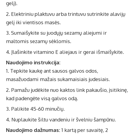
gelį).
Elektriniu plaktuvu arba trintuvu sutrinkite alavijų
gelį iki vientisos masės.
Sumaišykite su juodųjų sezamų aliejumi ir
maltomis sezamų sėklomis.
Įlašinkite vitamino E aliejaus ir gerai išmaišykite.
Naudojimo instrukcija:
Tepkite kaukę ant sausos galvos odos,
masažuodami mažais sukamaisiais judesiais.
Pamažu judėkite nuo kaktos link pakaušio, įsitikinę,
kad padengėte visą galvos odą.
Palikite 45-60 minučių.
Nuplaukite šiltu vandeniu ir švelniu šampūnu.
Naudojimo dažnumas:
1 kartą per savaitę, 2