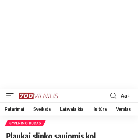
Aa
Font
Resizer
Patarimai
Sveikata
Laisvalaikis
Kultūra
Verslas
GYVENIMO BŪDAS
Plaukai slinko saujomis kol