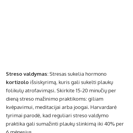
Streso valdymas
: Stresas sukelia hormono
kortizolo
išsiskyrimą, kuris gali sukelti plaukų
folikulų atrofavimąsi. Skirkite 15-20 minučių per
dieną streso mažinimo praktikoms: giliam
kvėpavimui, meditacijai arba joogai. Harvardarė
tyrimai parodė, kad reguliari streso valdymo
praktika gali sumažinti plaukų slinkimą iki 40% per
6 mėnesius.