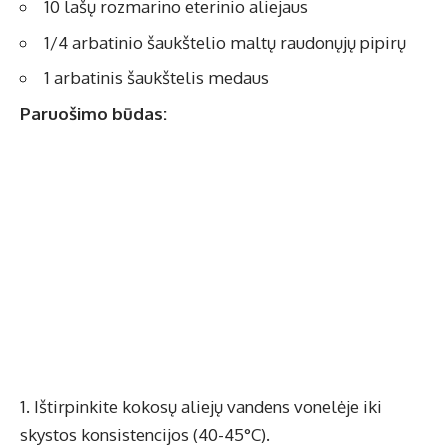
10 lašų rozmarino eterinio aliejaus
1/4 arbatinio šaukštelio maltų raudonųjų pipirų
1 arbatinis šaukštelis medaus
Paruošimo būdas:
Ištirpinkite kokosų aliejų vandens vonelėje iki
skystos konsistencijos (40-45°C).