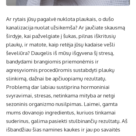
Ar rytais jūsų pagalvė nuklota plaukais, o dušo
kanalizacija nuolat užsikemša? Ar jaučiate skausmą
širdyje, kai pažvelgiate į šukas, pilnas iškritusių
plaukų, ir matote, kaip retėja jūsų kadaise vešli
ševeliūra? Daugelis iš mūsų išgyvena šį stresą,
bandydami brangiomis priemonėmis ir
agresyviomis procedūromis sustabdyti plaukų
slinkimą, dažnai be apčiuopiamų rezultatų.
Problemą dar labiau sustiprina hormoniniai
svyravimai, stresas, netinkama mityba ar netgi
sezoninis organizmo nusilpimas. Laimei, gamta
mums dovanojo ingredientus, kuriuos tinkamai
suderinus, galima pasiekti stulbinančių rezultatų. Aš
išbandžiau šias namines kaukes ir jau po savaitės