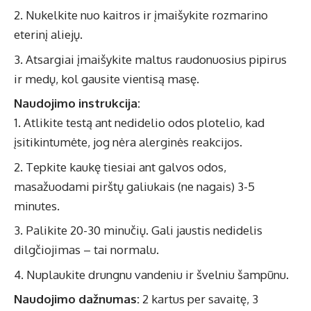
Nukelkite nuo kaitros ir įmaišykite rozmarino
eterinį aliejų.
Atsargiai įmaišykite maltus raudonuosius pipirus
ir medų, kol gausite vientisą masę.
Naudojimo instrukcija:
Atlikite testą ant nedidelio odos plotelio, kad
įsitikintumėte, jog nėra alerginės reakcijos.
Tepkite kaukę tiesiai ant galvos odos,
masažuodami pirštų galiukais (ne nagais) 3-5
minutes.
Palikite 20-30 minučių. Gali jaustis nedidelis
dilgčiojimas – tai normalu.
Nuplaukite drungnu vandeniu ir švelniu šampūnu.
Naudojimo dažnumas:
2 kartus per savaitę, 3