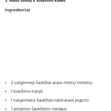
3. Alaus mielių ir kiaušinio kaukė
Ingredientai:
2 valgomieji šaukštai alaus mielių miltelių
1 kiaušinio trynys
1 valgomasis šaukštas natūralaus jogurto
1 arbatinis šaukštelis medaus