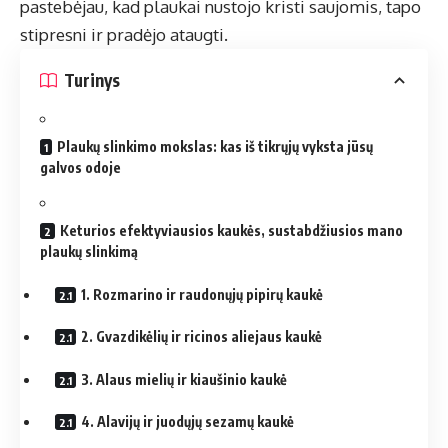
pastebėjau, kad plaukai nustojo kristi saujomis, tapo
stipresni ir pradėjo ataugti.
Turinys
Plaukų slinkimo mokslas: kas iš tikrųjų vyksta jūsų
galvos odoje
Keturios efektyviausios kaukės, sustabdžiusios mano
plaukų slinkimą
1. Rozmarino ir raudonųjų pipirų kaukė
2. Gvazdikėlių ir ricinos aliejaus kaukė
3. Alaus mielių ir kiaušinio kaukė
4. Alavijų ir juodųjų sezamų kaukė