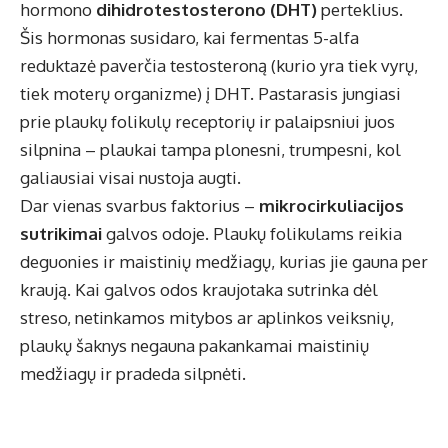
hormono
dihidrotestosterono (DHT)
perteklius.
Šis hormonas susidaro, kai fermentas 5-alfa
reduktazė paverčia testosteroną (kurio yra tiek vyrų,
tiek moterų organizme) į DHT. Pastarasis jungiasi
prie plaukų folikulų receptorių ir palaipsniui juos
silpnina – plaukai tampa plonesni, trumpesni, kol
galiausiai visai nustoja augti.
Dar vienas svarbus faktorius –
mikrocirkuliacijos
sutrikimai
galvos odoje. Plaukų folikulams reikia
deguonies ir maistinių medžiagų, kurias jie gauna per
kraują. Kai galvos odos kraujotaka sutrinka dėl
streso, netinkamos mitybos ar aplinkos veiksnių,
plaukų šaknys negauna pakankamai maistinių
medžiagų ir pradeda silpnėti.