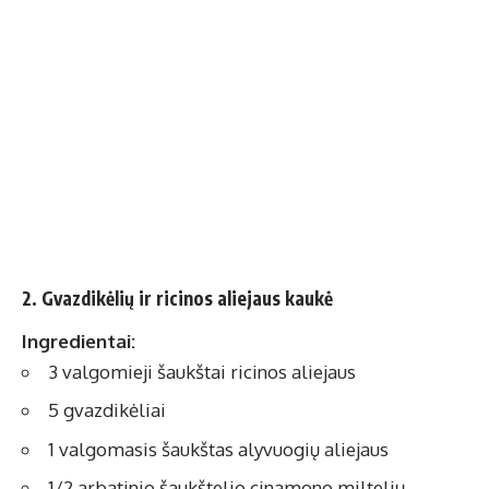
2. Gvazdikėlių ir ricinos aliejaus kaukė
Ingredientai:
3 valgomieji šaukštai ricinos aliejaus
5 gvazdikėliai
1 valgomasis šaukštas alyvuogių aliejaus
1/2 arbatinio šaukštelio cinamono miltelių