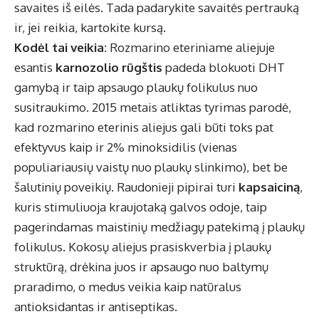
savaites iš eilės. Tada padarykite savaitės pertrauką
ir, jei reikia, kartokite kursą.
Kodėl tai veikia:
Rozmarino eteriniame aliejuje
esantis
karnozolio rūgštis
padeda blokuoti DHT
gamybą ir taip apsaugo plaukų folikulus nuo
susitraukimo. 2015 metais atliktas tyrimas parodė,
kad rozmarino eterinis aliejus gali būti toks pat
efektyvus kaip ir 2% minoksidilis (vienas
populiariausių vaistų nuo plaukų slinkimo), bet be
šalutinių poveikių. Raudonieji pipirai turi
kapsaiciną
,
kuris stimuliuoja kraujotaką galvos odoje, taip
pagerindamas maistinių medžiagų patekimą į plaukų
folikulus. Kokosų aliejus prasiskverbia į plaukų
struktūrą, drėkina juos ir apsaugo nuo baltymų
praradimo, o medus veikia kaip natūralus
antioksidantas ir antiseptikas.