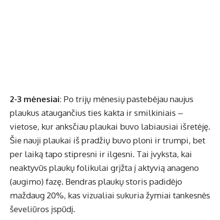
2-3 mėnesiai
: Po trijų mėnesių pastebėjau naujus
plaukus ataugančius ties kakta ir smilkiniais –
vietose, kur anksčiau plaukai buvo labiausiai išretėję.
Šie nauji plaukai iš pradžių buvo ploni ir trumpi, bet
per laiką tapo stipresni ir ilgesni. Tai įvyksta, kai
neaktyvūs plaukų folikulai grįžta į aktyvią anageno
(augimo) fazę. Bendras plaukų storis padidėjo
maždaug 20%, kas vizualiai sukuria žymiai tankesnės
ševeliūros įspūdį.