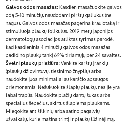
Galvos odos masažas
: Kasdien masažuokite galvos
odą 5-10 minučių, naudodami pirštų galiukus (ne
nagus). Galvos odos masažas pagerina kraujotaką ir
stimuliuoja plaukų folikulus. 2019 metų Japonijos
dermatologų asociacijos atliktas tyrimas parodė,
kad kasdieninis 4 minučių galvos odos masažas
padidino plaukų tankį 69% tiriamųjų per 24 savaites.
Švelni plaukų priežiūra
: Venkite karštų įrankių
(plaukų džiovintuvų, tiesinimo žnyplių) arba
naudokite juos minimaliai su karščio apsaugos
priemonėmis. Nešukuokite šlapių plaukų, nes jie yra
labai trapūs. Naudokite plačių dantų šukas arba
specialius šepečius, skirtus šlapiems plaukams.
Miegokite ant šilkinių arba satino pagalvių
užvalkalų, kurie mažina trintį ir plaukų lūžinėjimą.