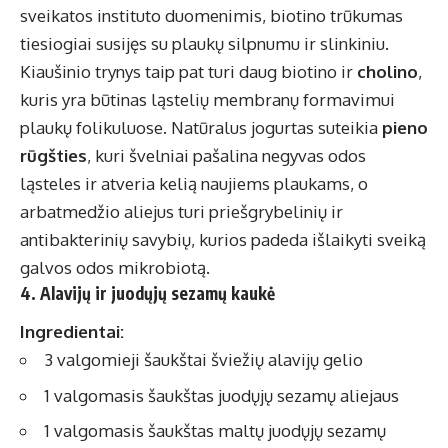
sveikatos instituto duomenimis, biotino trūkumas
tiesiogiai susijęs su plaukų silpnumu ir slinkiniu.
Kiaušinio trynys taip pat turi daug biotino ir
cholino
,
kuris yra būtinas ląstelių membranų formavimui
plaukų folikuluose. Natūralus jogurtas suteikia
pieno
rūgšties
, kuri švelniai pašalina negyvas odos
ląsteles ir atveria kelią naujiems plaukams, o
arbatmedžio aliejus turi priešgrybelinių ir
antibakterinių savybių, kurios padeda išlaikyti sveiką
galvos odos mikrobiotą.
4. Alavijų ir juodųjų sezamų kaukė
Ingredientai:
3 valgomieji šaukštai šviežių alavijų gelio
1 valgomasis šaukštas juodųjų sezamų aliejaus
1 valgomasis šaukštas maltų juodųjų sezamų