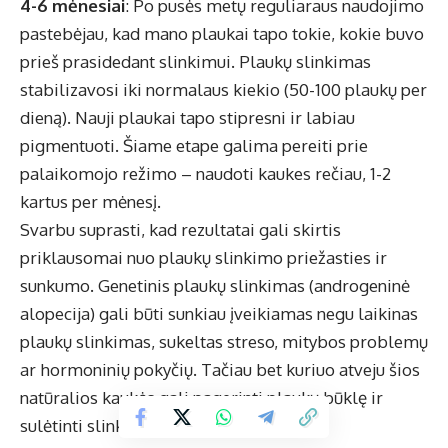
4-6 mėnesiai
: Po pusės metų reguliaraus naudojimo
pastebėjau, kad mano plaukai tapo tokie, kokie buvo
prieš prasidedant slinkimui. Plaukų slinkimas
stabilizavosi iki normalaus kiekio (50-100 plaukų per
dieną). Nauji plaukai tapo stipresni ir labiau
pigmentuoti. Šiame etape galima pereiti prie
palaikomojo režimo – naudoti kaukes rečiau, 1-2
kartus per mėnesį.
Svarbu suprasti, kad rezultatai gali skirtis
priklausomai nuo plaukų slinkimo priežasties ir
sunkumo. Genetinis plaukų slinkimas (androgeninė
alopecija) gali būti sunkiau įveikiamas negu laikinas
plaukų slinkimas, sukeltas streso, mitybos problemų
ar hormoninių pokyčių. Tačiau bet kuriuo atveju šios
natūralios kaukės gali pagerinti plaukų būklę ir
sulėtinti slinkimo procesą.