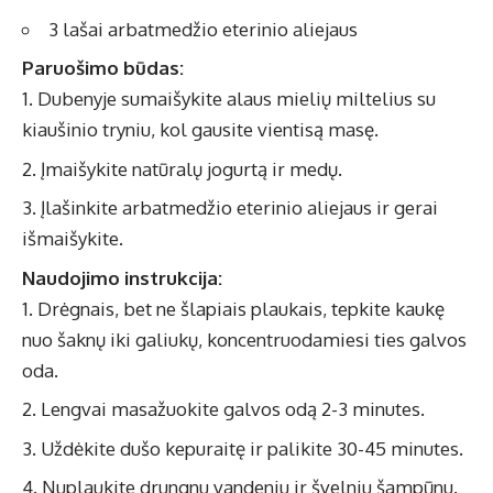
3 lašai arbatmedžio eterinio aliejaus
Paruošimo būdas:
Dubenyje sumaišykite alaus mielių miltelius su
kiaušinio tryniu, kol gausite vientisą masę.
Įmaišykite natūralų jogurtą ir medų.
Įlašinkite arbatmedžio eterinio aliejaus ir gerai
išmaišykite.
Naudojimo instrukcija:
Drėgnais, bet ne šlapiais plaukais, tepkite kaukę
nuo šaknų iki galiukų, koncentruodamiesi ties galvos
oda.
Lengvai masažuokite galvos odą 2-3 minutes.
Uždėkite dušo kepuraitę ir palikite 30-45 minutes.
Nuplaukite drungnu vandeniu ir švelniu šampūnu.