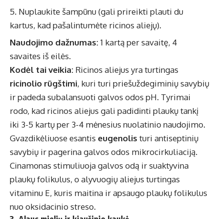
Nuplaukite šampūnu (gali prireikti plauti du
kartus, kad pašalintumėte ricinos aliejų).
Naudojimo dažnumas:
1 kartą per savaitę, 4
savaites iš eilės.
Kodėl tai veikia:
Ricinos aliejus yra turtingas
ricinolio rūgštimi
, kuri turi priešuždegiminių savybių
ir padeda subalansuoti galvos odos pH. Tyrimai
rodo, kad ricinos aliejus gali padidinti plaukų tankį
iki 3-5 kartų per 3-4 mėnesius nuolatinio naudojimo.
Gvazdikėliuose esantis
eugenolis
turi antiseptinių
savybių ir pagerina galvos odos mikrocirkuliaciją.
Cinamonas stimuliuoja galvos odą ir suaktyvina
plaukų folikulus, o alyvuogių aliejus turtingas
vitaminu E, kuris maitina ir apsaugo plaukų folikulus
nuo oksidacinio streso.