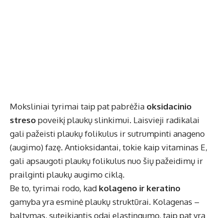
Moksliniai tyrimai taip pat pabrėžia
oksidacinio
streso
poveikį plaukų slinkimui. Laisvieji radikalai
gali pažeisti plaukų folikulus ir sutrumpinti anageno
(augimo) fazę. Antioksidantai, tokie kaip vitaminas E,
gali apsaugoti plaukų folikulus nuo šių pažeidimų ir
prailginti plaukų augimo ciklą.
Be to, tyrimai rodo, kad
kolageno ir keratino
gamyba yra esminė plaukų struktūrai. Kolagenas –
baltymas, suteikiantis odai elastingumo, taip pat yra