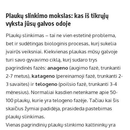
Plaukų slinkimo mokslas: kas iš tikrųjų
vyksta jūsų galvos odoje
Plaukų slinkimas – tai ne vien estetinė problema,
bet ir sudėtingas biologinis procesas, kurį sukelia
įvairūs veiksniai. Kiekvienas plaukas mūsų galvoje
turi savo gyvavimo ciklą, kurį sudaro trys
pagrindinės fazės:
anageno
(augimo fazė, trunkanti
2-7 metus),
katageno
(pereinamoji fazė, trunkanti 2-
3 savaites) ir
telogeno
(poilsio fazė, trunkanti 3-4
mėnesius). Normaliai kasdien netenkame apie 50-
100 plaukų, kurie yra telogeno fazėje. Tačiau kai šis
skaičius žymiai padidėja, prasideda pastebimas
plaukų slinkimas.
Vienas pagrindinių plaukų slinkimo kaltininkų yra