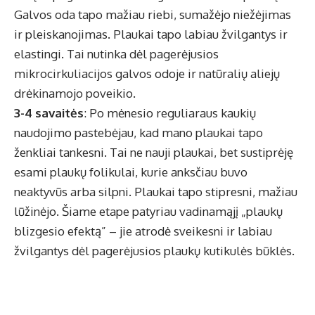
Galvos oda tapo mažiau riebi, sumažėjo niežėjimas
ir pleiskanojimas. Plaukai tapo labiau žvilgantys ir
elastingi. Tai nutinka dėl pagerėjusios
mikrocirkuliacijos galvos odoje ir natūralių aliejų
drėkinamojo poveikio.
3-4 savaitės
: Po mėnesio reguliaraus kaukių
naudojimo pastebėjau, kad mano plaukai tapo
ženkliai tankesni. Tai ne nauji plaukai, bet sustiprėję
esami plaukų folikulai, kurie anksčiau buvo
neaktyvūs arba silpni. Plaukai tapo stipresni, mažiau
lūžinėjo. Šiame etape patyriau vadinamąjį „plaukų
blizgesio efektą” – jie atrodė sveikesni ir labiau
žvilgantys dėl pagerėjusios plaukų kutikulės būklės.