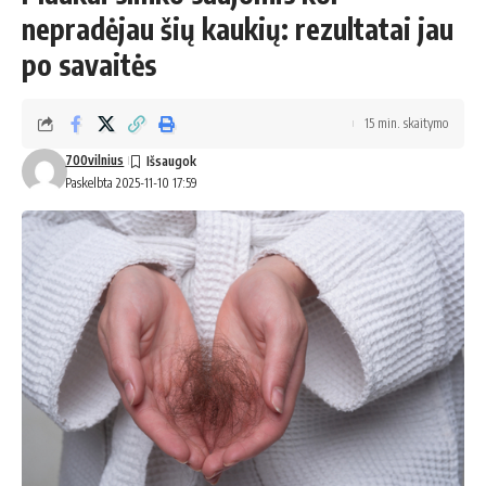
nepradėjau šių kaukių: rezultatai jau
po savaitės
15 min. skaitymo
700vilnius
Paskelbta 2025-11-10 17:59