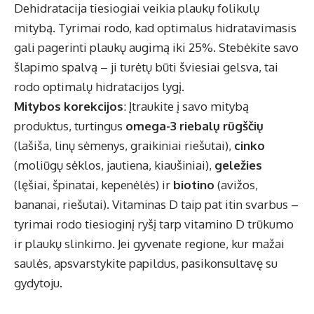
Dehidratacija tiesiogiai veikia plaukų folikulų
mitybą. Tyrimai rodo, kad optimalus hidratavimasis
gali pagerinti plaukų augimą iki 25%. Stebėkite savo
šlapimo spalvą – ji turėtų būti šviesiai gelsva, tai
rodo optimalų hidratacijos lygį.
Mitybos korekcijos
: Įtraukite į savo mitybą
produktus, turtingus
omega-3 riebalų rūgščių
(lašiša, linų sėmenys, graikiniai riešutai),
cinko
(moliūgų sėklos, jautiena, kiaušiniai),
geležies
(lęšiai, špinatai, kepenėlės) ir
biotino
(avižos,
bananai, riešutai). Vitaminas D taip pat itin svarbus –
tyrimai rodo tiesioginį ryšį tarp vitamino D trūkumo
ir plaukų slinkimo. Jei gyvenate regione, kur mažai
saulės, apsvarstykite papildus, pasikonsultavę su
gydytoju.