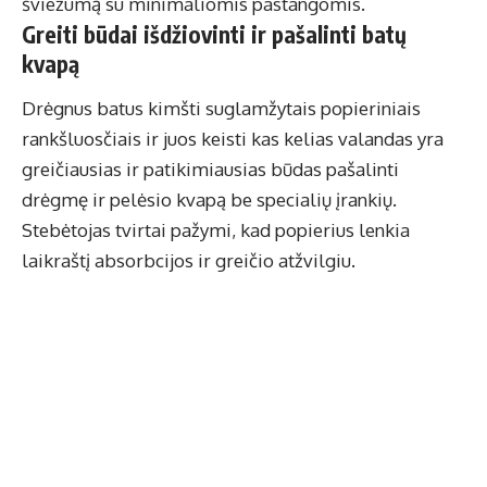
šviežumą su minimaliomis pastangomis.
Greiti būdai išdžiovinti ir pašalinti batų
kvapą
Drėgnus batus kimšti suglamžytais popieriniais
rankšluosčiais ir juos keisti kas kelias valandas yra
greičiausias ir patikimiausias būdas pašalinti
drėgmę ir pelėsio kvapą be specialių įrankių.
Stebėtojas tvirtai pažymi, kad popierius lenkia
laikraštį absorbcijos ir greičio atžvilgiu.