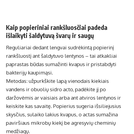
Kaip popieriniai rankšluosčiai padeda
išlaikyti šaldytuvą švarų ir saugų
Reguliariai dedant lengvai sudrėkintą popierinį
rankšluostį ant šaldytuvo lentynos – tai atkakliai
paprastas būdas sumažinti kvapus ir pristabdyti
bakterijų kaupimąsi.
Metodas: užpurkškite lapą vienodais kiekiais
vandens ir obuolių sidro acto, padėkite jį po
daržovėmis ar vaisiais arba ant atviros lentynos ir
keiskite kas savaitę. Popierius sugeria išsiliejusius
skysčius, sulaiko lakius kvapus, o actas sumažina
paviršiaus mikrobų kiekį be agresyvių cheminių
medžiagų.