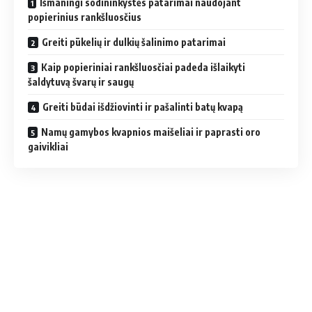
Išmaningi sodininkystės patarimai naudojant
popierinius rankšluosčius
Greiti pūkelių ir dulkių šalinimo patarimai
Kaip popieriniai rankšluosčiai padeda išlaikyti
šaldytuvą švarų ir saugų
Greiti būdai išdžiovinti ir pašalinti batų kvapą
Namų gamybos kvapnios maišeliai ir paprasti oro
gaivikliai