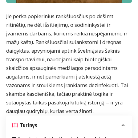
Jie perka popierinius rankšluosčius po dešimt
ritinėlių, ne dėl išsiliejimų, o sodininkystei ir
įvairiems darbams, kuriems reikia nuspėjamumo ir
mažų kaštų. Rankšluosčiai sulankstomi į drėgnas
daigyklas, apvyniojami aplink švelniąsias šaknis
transportavimui, naudojami kaip biologiškai
skaidžios apsauginės medžiagos persodintams
augalams, ir net pamerkiami į atskiestą actą
vazonams ir smulkiems įrankiams dezinfekuoti. Tai
skamba kasdieniška, tačiau praktinė logika ir
sutaupytas laikas pasakoja kitokią istoriją – ir yra
daugiau gudrybių, kurias verta žinoti.
Turinys