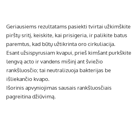
Geriausiems rezultatams pasiekti tvirtai užkimškite
pirštų sritį, keiskite, kai prisigeria, ir palikite batus
paremtus, kad būtų užtikrinta oro cirkuliacija.
Esant užsispyrusiam kvapui, prieš kimšant purkškite
lengvą acto ir vandens mišinį ant šviežio
rankšluosčio; tai neutralizuoja bakterijas be
išliekančio kvapo.
Išorinis apvyniojimas sausais rankšluosčiais
pagreitina džiūvimą.