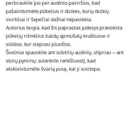
perbraukite juo per audinio paviršius, kad
pašalintumėte pūkelius ir dulkes, kurių dulkių
siurbliai ir šepečiai dažnai nepasiekia.
Autorius teigia, kad šis paprastas judesys pranoksta
pūkelių ritinėlius baldų apmušalų kraštuose ir
siūlėse, kur slepiasi pluoštai.
Švelniai spauskite ant subtilių audinių, stipriau – ant
storų pynimų; sulenkite rankšluostį, kad
atskleistumėte švarią pusę, kai ji susitepa.