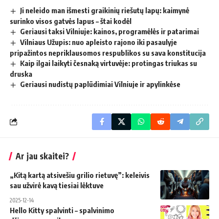
Ji neleido man išmesti graikinių riešutų lapų: kaimynė
surinko visos gatvės lapus – štai kodėl
Geriausi taksi Vilniuje: kainos, programėlės ir patarimai
Vilniaus Užupis: nuo apleisto rajono iki pasaulyje
pripažintos nepriklausomos respublikos su sava konstitucija
Kaip ilgai laikyti česnaką virtuvėje: protingas triukas su
druska
Geriausi nudistų paplūdimiai Vilniuje ir apylinkėse
Ar jau skaitei?
„Kitą kartą atsivešiu grilio rietuvę”: keleivis
sau užvirė kavą tiesiai lėktuve
2025-12-14
Hello Kitty spalvinti – spalvinimo