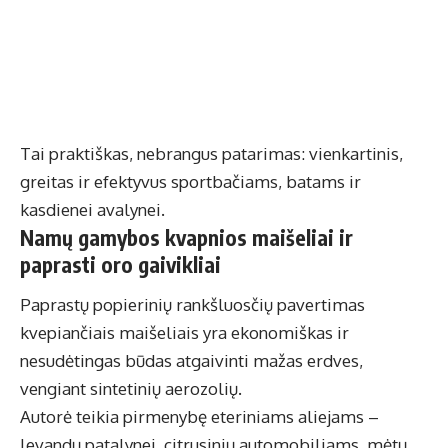
Tai praktiškas, nebrangus patarimas: vienkartinis,
greitas ir efektyvus sportbačiams, batams ir
kasdienei avalynei.
Namų gamybos kvapnios maišeliai ir
paprasti oro gaivikliai
Paprastų popierinių rankšluosčių pavertimas
kvepiančiais maišeliais yra ekonomiškas ir
nesudėtingas būdas atgaivinti mažas erdves,
vengiant sintetinių aerozolių.
Autorė teikia pirmenybę eteriniams aliejams –
levandų patalynei, citrusinių automobiliams, mėtų