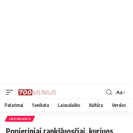
Aa
Font
Resizer
Patarimai
Sveikata
Laisvalaikis
Kultūra
Verslas
LAISVALAIKIS
Popieriniai rankšluosčiai, kuriuos