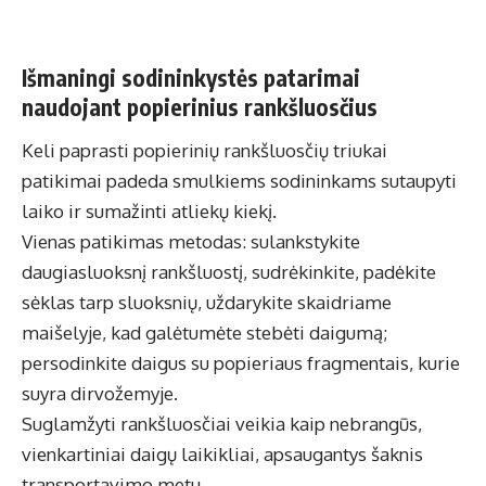
Išmaningi sodininkystės patarimai
naudojant popierinius rankšluosčius
Keli paprasti popierinių rankšluosčių triukai
patikimai padeda smulkiems sodininkams sutaupyti
laiko ir sumažinti atliekų kiekį.
Vienas patikimas metodas: sulankstykite
daugiasluoksnį rankšluostį, sudrėkinkite, padėkite
sėklas tarp sluoksnių, uždarykite skaidriame
maišelyje, kad galėtumėte stebėti daigumą;
persodinkite daigus su popieriaus fragmentais, kurie
suyra dirvožemyje.
Suglamžyti rankšluosčiai veikia kaip nebrangūs,
vienkartiniai daigų laikikliai, apsaugantys šaknis
transportavimo metu.