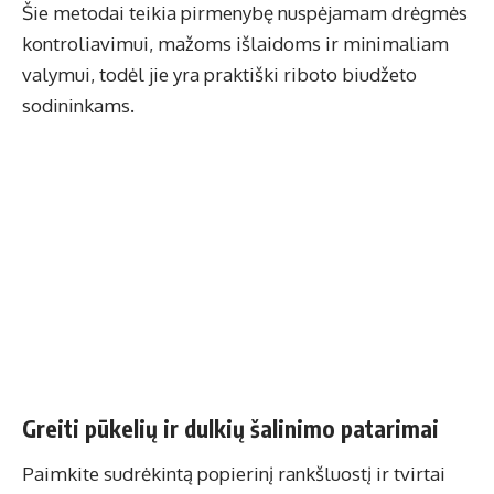
Šie metodai teikia pirmenybę nuspėjamam drėgmės
kontroliavimui, mažoms išlaidoms ir minimaliam
valymui, todėl jie yra praktiški riboto biudžeto
sodininkams.
Greiti pūkelių ir dulkių šalinimo patarimai
Paimkite sudrėkintą popierinį rankšluostį ir tvirtai