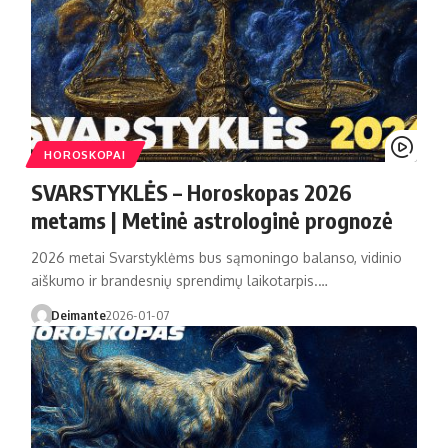
HOROSKOPAI
SVARSTYKLĖS – Horoskopas 2026
metams | Metinė astrologinė prognozė
2026 metai Svarstyklėms bus sąmoningo balanso, vidinio
aiškumo ir brandesnių sprendimų laikotarpis.…
Deimante
2026-01-07