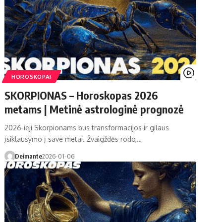
HOROSKOPAI
SKORPIONAS – Horoskopas 2026
metams | Metinė astrologinė prognozė
2026-ieji Skorpionams bus transformacijos ir gilaus
įsiklausymo į save metai. Žvaigždės rodo,…
Deimante
2026-01-06