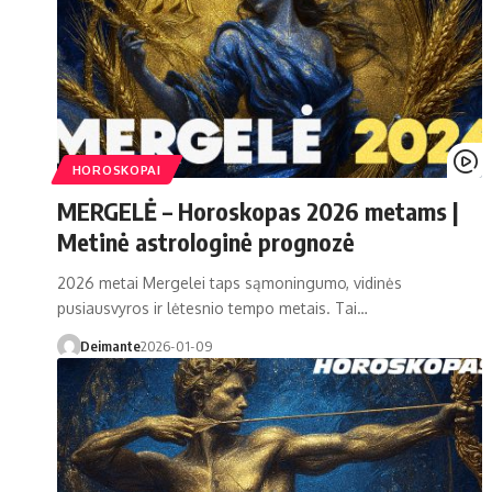
HOROSKOPAI
MERGELĖ – Horoskopas 2026 metams |
Metinė astrologinė prognozė
2026 metai Mergelei taps sąmoningumo, vidinės
pusiausvyros ir lėtesnio tempo metais. Tai…
Deimante
2026-01-09