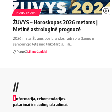
HOROSKOPAI
ŽUVYS – Horoskopas 2026 metams |
Metinė astrologinė prognozė
2026 metai Žuvims bus brandos, vidinio aiškumo ir
sąmoningo lėtėjimo laikotarpis. Tai…
Paruošė
Likimo ženklai
//
I
nformacija, rekomendacijos,
patarimai ir naudingi atradimai.