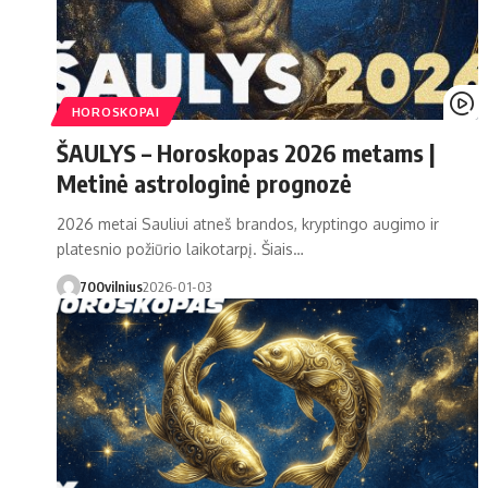
HOROSKOPAI
ŠAULYS – Horoskopas 2026 metams |
Metinė astrologinė prognozė
2026 metai Sauliui atneš brandos, kryptingo augimo ir
platesnio požiūrio laikotarpį. Šiais…
700vilnius
2026-01-03