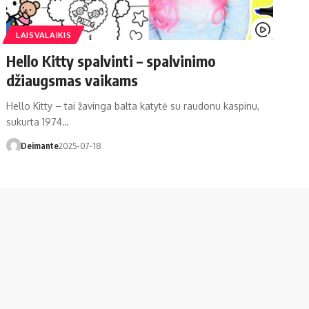
LAISVALAIKIS
Hello Kitty spalvinti – spalvinimo
džiaugsmas vaikams
Hello Kitty – tai žavinga balta katytė su raudonu kaspinu,
sukurta 1974…
Deimante
2025-07-18