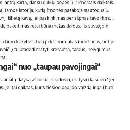
antrą kartą, dar su dulkių debesiu ir išneštais daiktais.
nai tampa istorija, kurią žmonės pasakoja su atodūsiu.
į, išlietą kavą. Jei pasirinkimas per silpnas tavo ritmui,
indų pakeitimas retai būna mažas darbas. Jis suvalgo ir
 darbo kokybės. Gali pirkti normalias medžiagas, bet jei
avaičių tu pradedi matyti kreivumą, tarpus, nelygumus.
una.
ingai“ nuo „taupau pavojingai“
 ar šitą dalyką aš liesiu, naudosiu, matysiu kasdien? Jei
 Jei tai daiktas, kuris tiesiog papildo vaizdą ir gali būti