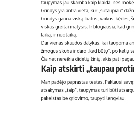
taupymas jau skamba kaip klaida, nes mokėsi 
Grindys yra antra vieta, kur „sutaupiau“ daž
Grindys gauna viską: batus, vaikus, kėdes, šun
viskas greitai matysis. Ir blogiausia, kad gr
laiką, ir nuotaiką.
Dar vienas skaudus dalykas, kai taupoma ant
žmogus skuba ir daro „kad būtų“, po kelių s
Čia net nereikia didelių žinių, akis pati paga
Kaip atskirti „taupau prot
Man padėjo paprastas testas. Paklausi savęs:
atsakymas „taip“, taupymas turi būti atsargus.
pakeistas be griovimo, taupyti lengviau.