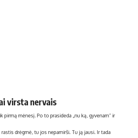
i virsta nervais
tik pirmą mėnesį. Po to prasideda „nu ką, gyvenam“ ir
rastis drėgmė, tu jos nepamirši. Tu ją jausi. Ir tada