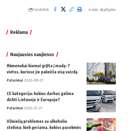
4 min. skaitymo
Pasidalink
Reklama
Naujausios naujienos
Akmenukai kiemui grįžta į madą: 7
vietos, kuriose jie pakeičia visą vaizdą
Patarimai
2026-08-01
CE kategorija: kokius darbus galima
dirbti Lietuvoje ir Europoje?
Patarimai
2026-07-27
Vilniečių problemos su alkoholiu
stebina: kiek geriama, kokios pasekmės