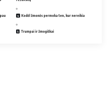
upau
Kodėl žmonės permoka ten, kur nereikia
Trumpai ir žmogiškai