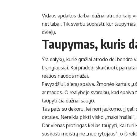
Vidaus apdailos darbai dažnai atrodo kaip vi
net labai. Tik svarbu suprasti, kur taupymas 
dviejų.
Taupymas, kuris da
Yra dalykų, kurie gražiai atrodo dėl bendro 
brangiausiai. Kai pradedi skaičiuoti, pamatai
realios naudos mažai.
Pavyzdžiui, sienų spalva. Žmonės kartais „u
ar mados. O realybėje svarbiau, kad spalva tik
taupyti čia dažnai saugu.
Tas pats su dekoru. Jei nori jaukumo, jį gali 
detales. Nereikia pirkti visko „maksimaliai“
Dar vienas protingas kelias taupyti, kai turi
susirasti meistrą ne „nuo rytojaus“, o iš re