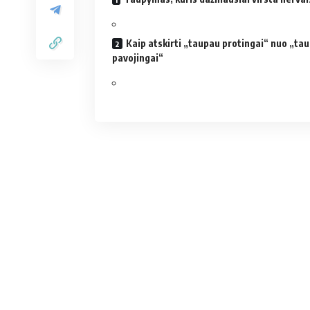
Kaip atskirti „taupau protingai“ nuo „ta
pavojingai“