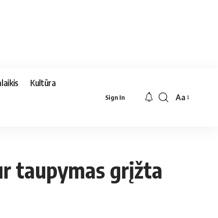
laikis
Kultūra
Aa
Sign In
Font
Resizer
kur taupymas grįžta