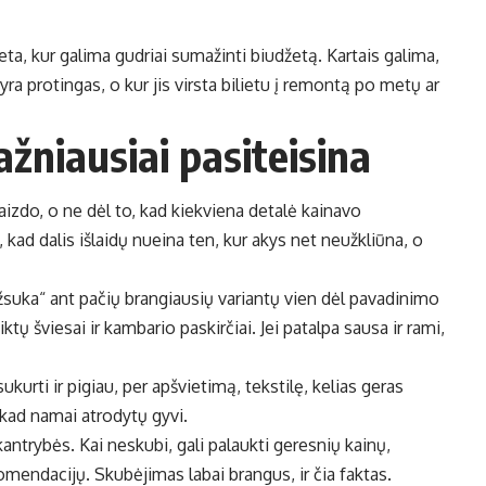
eta, kur galima gudriai sumažinti biudžetą. Kartais galima,
yra protingas, o kur jis virsta bilietu į remontą po metų ar
žniausiai pasiteisina
vaizdo, o ne dėl to, kad kiekviena detalė kainavo
, kad dalis išlaidų nueina ten, kur akys net neužkliūna, o
žsuka“ ant pačių brangiausių variantų vien dėl pavadinimo
tų šviesai ir kambario paskirčiai. Jei patalpa sausa ir rami,
sukurti ir pigiau, per apšvietimą, tekstilę, kelias geras
, kad namai atrodytų gyvi.
 kantrybės. Kai neskubi, gali palaukti geresnių kainų,
komendacijų. Skubėjimas labai brangus, ir čia faktas.