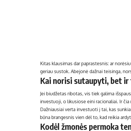
Kitas klausimas dar paprastesnis: ar norėsiu
geriau sustok. Abejonė dažnai teisinga, nors
Kai norisi sutaupyti, bet ir
Jei biudžetas ribotas, vis tiek galima išspaust
investuoji, o likusiose eini racionaliai. Ir č
Dažniausiai verta investuoti į tai, kas sunki
būna brangesnis vien dėl to, kad reikia ardyti
Kodėl žmonės permoka ten,