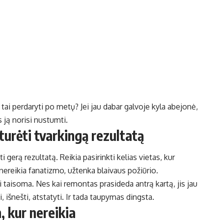
 tai perdaryti po metų? Jei jau dabar galvoje kyla abejonė,
 ją norisi nustumti.
 turėti tvarkingą rezultatą
i gerą rezultatą. Reikia pasirinkti kelias vietas, kur
ia nereikia fanatizmo, užtenka blaivaus požiūrio.
ai taisoma. Nes kai remontas prasideda antrą kartą, jis jau
, išnešti, atstatyti. Ir tada taupymas dingsta.
 kur nereikia