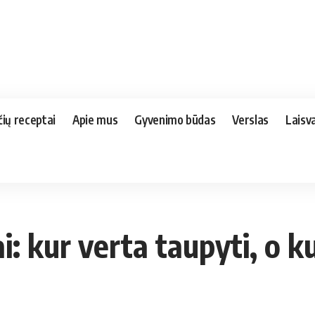
čių receptai
Apie mus
Gyvenimo būdas
Verslas
Laisva
i: kur verta taupyti, o 