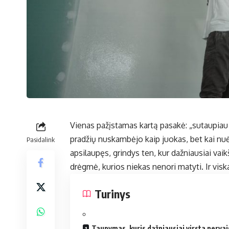
Vienas pažįstamas kartą pasakė: „sutaupiau
pradžių nuskambėjo kaip juokas, bet kai nuėj
Pasidalink
apsilaupęs, grindys ten, kur dažniausiai vaik
drėgmė, kurios niekas nenori matyti. Ir visk
Turinys
Taupymas, kuris dažniausiai virsta nervai