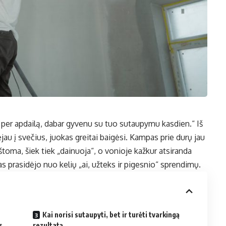
 per apdailą, dabar gyvenu su tuo sutaupymu kasdien.“ Iš
au į svečius, juokas greitai baigėsi. Kampas prie durų jau
štoma, šiek tiek „dainuoja“, o vonioje kažkur atsiranda
as prasidėjo nuo kelių „ai, užteks ir pigesnio“ sprendimų.
Kai norisi sutaupyti, bet ir turėti tvarkingą
s
rezultatą