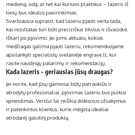
medieną, odą, ar net kai kuriuos plastikus – lazeris iš
tiesų bus idealus pasirinkimas.
Svarbiausia suprasti, kad lazeriu pjauti verta tada,
kai rezultatas turi būti preciziškai tikslus ir išvaizdus
iškart po pjovimo. Jei jums aktualu, kokias
medžiagas galima pjauti lazeriu, rekomenduojame
apsilankyti specialistų svetainėje engrave.lt, kur
rasite naudingų patarimų ir rekomendacijų.
Kada lazeris – geriausias jūsų draugas?
Jei norite, kad jūsų gaminiai būtų patrauklūs ir
atrodytų profesionaliai,
pjovimas lazeriu
bus puikus
sprendimas. Verslui tai reiškia didesnius užsakymus
ir patenkintus klientus, kurie mėgsta idealiai
atrodantį galutinį produktą.