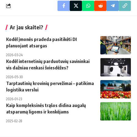
Ar jau skaitei?
Kodėl įmonės pradeda pasitikėti DI
planuojant atsargas
2026-03-24
Kodėl internetinių parduotuvių savininkai
vis dažniau renkasi šviesdėžes?
2026-05-30
Tarptautinių krovinių pervežimai – patikima
logistika verslui
2026-01-23
Kaip kompleksinės trąšos didina augalų
atsparumą ligoms ir kenkėjams
2025-02-28