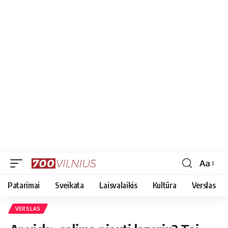
Aa
Font
Resizer
Patarimai
Sveikata
Laisvalaikis
Kultūra
Verslas
VERSLAS