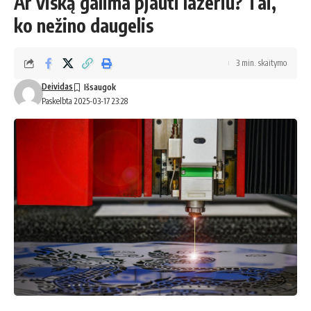
Ar viską galima pjauti lazeriu? Tai,
ko nežino daugelis
3 min. skaitymo
Deividas
Paskelbta 2025-03-17 23:28