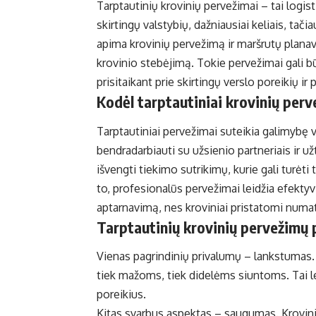
Tarptautinių krovinių pervežimai – tai logi
skirtingų valstybių, dažniausiai keliais, tač
apima krovinių pervežimą ir maršrutų plana
krovinio stebėjimą. Tokie pervežimai gali būt
prisitaikant prie skirtingų verslo poreikių ir 
Kodėl tarptautiniai krovinių perv
Tarptautiniai pervežimai suteikia galimybę ve
bendradarbiauti su užsienio partneriais ir užt
išvengti tiekimo sutrikimų, kurie gali turėt
to, profesionalūs pervežimai leidžia efekty
aptarnavimą, nes kroviniai pristatomi numat
Tarptautinių krovinių pervežimų 
Vienas pagrindinių privalumų – lankstumas. G
tiek mažoms, tiek didelėms siuntoms. Tai lei
poreikius.
Kitas svarbus aspektas – saugumas. Krovinia