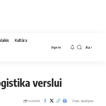
laikis
Kultūra
Aa
Sign In
Font
Resizer
gistika verslui
3 min. skaitymo
Pasidalink