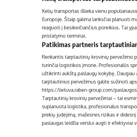
Kelių transportas išlieka vienu populiariausi
Europoje. Štaip galima lanksčiai planuoti marš
reaguoti į besikeičiančius poreikius. Tai ypa
pristatymo terminai.
Patikimas partneris tarptautini
Renkantis tarptautinių krovinių pervežimo pa
turinčia logistikos įmone. Profesionalūs spre
užtikrinti aukštą paslaugų kokybę. Daugiau 
tarptautinius pervežimus galite sužinoti aps
https://lietuva.raben-group.com/paslaugos/
Tarptautinių krovinių pervežimai – tai esmi
suplanuota logistika, profesionalus transport
prekių judėjimą, mažesnes rizikas ir didesn
paslaugas leidžia verslui augti ir efektyviai 