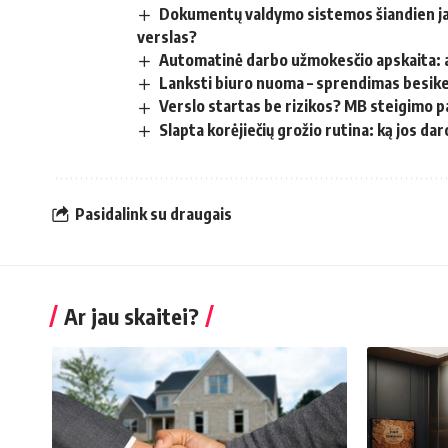
Dokumentų valdymo sistemos šiandien jau
verslas?
Automatinė darbo užmokesčio apskaita: a
Lanksti biuro nuoma – sprendimas besike
Verslo startas be rizikos? MB steigimo p
Slapta korėjiečių grožio rutina: ką jos daro
Pasidalink su draugais
Ar jau skaitei?