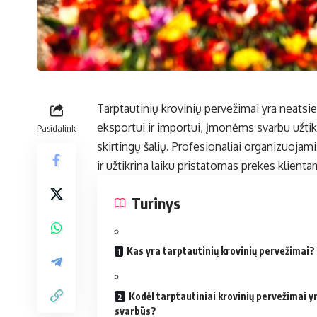
Tarptautinių krovinių pervežimai yra neatsie
eksportui ir importui, įmonėms svarbu užtikr
Pasidalink
skirtingų šalių. Profesionaliai organizuojam
ir užtikrina laiku pristatomas prekes klienta
Turinys
Kas yra tarptautinių krovinių pervežimai?
Kodėl tarptautiniai krovinių pervežimai y
svarbūs?