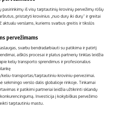
ų pasirinkimų iš visų tarptautinių krovinių pervežimų rūšių
rutus, pristatyti krovinius „nuo durų iki durų“ ir greitai
č aktualu verslams, kuriems svarbus greitis ir tikslūs
ams pervežimams
slaugas, svarbu bendradarbiauti su patikima ir patirtį
ndimai, aiškūs procesai ir platus partnerių tinklas leidžia
apie kelių transporto sprendimus ir profesionalius
ilankę
keliu-transportas/tarptautiniu-kroviniu-pervezimai
.
nė sėkmingo verslo dalis globalioje rinkoje. Tinkamai
avimas ir patikimi partneriai leidžia užtikrinti sklandų
į konkurencingumą. Investicija į kokybiškas pervežimo
veikti tarptautiniu mastu.