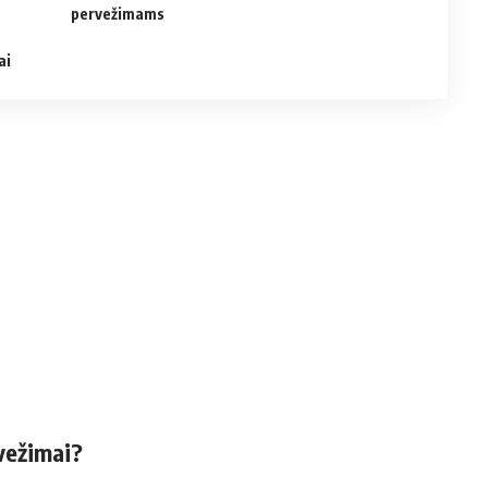
pervežimams
ai
rvežimai?