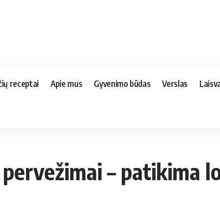
čių receptai
Apie mus
Gyvenimo būdas
Verslas
Laisva
 pervežimai – patikima lo