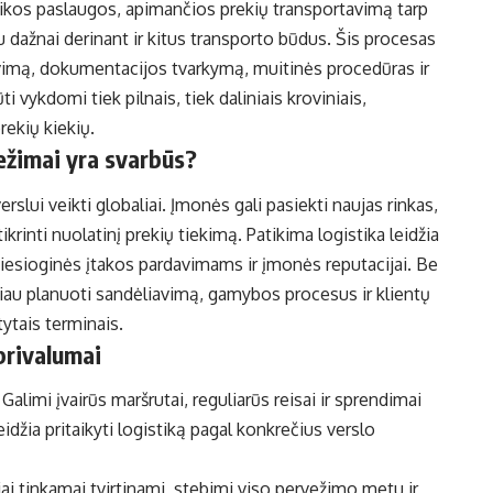
stikos paslaugos, apimančios prekių transportavimą tarp
iau dažnai derinant ir kitus transporto būdus. Šis procesas
vimą, dokumentacijos tvarkymą, muitinės procedūras ir
i vykdomi tiek pilnais, tiek daliniais kroviniais,
prekių kiekių.
ežimai yra svarbūs?
rslui veikti globaliai. Įmonės gali pasiekti naujas rinkas,
ikrinti nuolatinį prekių tiekimą. Patikima logistika leidžia
i tiesioginės įtakos pardavimams ir įmonės reputacijai. Be
viau planuoti sandėliavimą, gamybos procesus ir klientų
ytais terminais.
privalumai
alimi įvairūs maršrutai, reguliarūs reisai ir sprendimai
džia pritaikyti logistiką pagal konkrečius verslo
i tinkamai tvirtinami, stebimi viso pervežimo metu ir