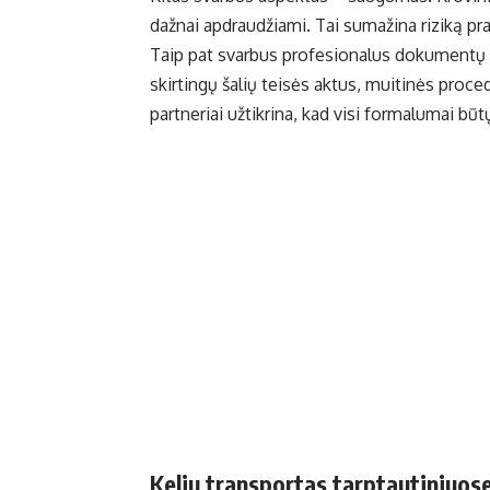
dažnai apdraudžiami. Tai sumažina riziką pra
Taip pat svarbus profesionalus dokumentų tv
skirtingų šalių teisės aktus, muitinės proce
partneriai užtikrina, kad visi formalumai būtų
Kelių transportas tarptautiniuo