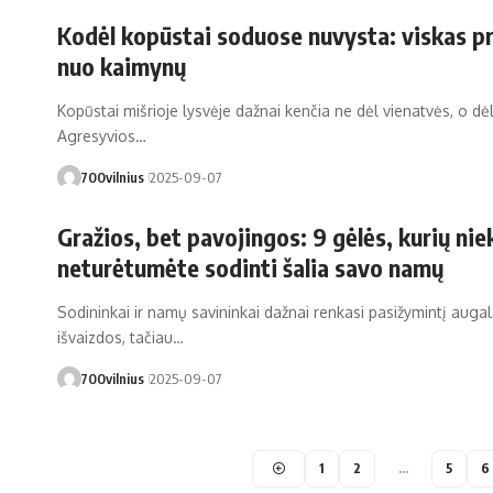
Kodėl kopūstai soduose nuvysta: viskas pr
nuo kaimynų
Kopūstai mišrioje lysvėje dažnai kenčia ne dėl vienatvės, o dė
Agresyvios…
700vilnius
2025-09-07
Gražios, bet pavojingos: 9 gėlės, kurių ni
neturėtumėte sodinti šalia savo namų
Sodininkai ir namų savininkai dažnai renkasi pasižymintį augal
išvaizdos, tačiau…
700vilnius
2025-09-07
1
2
…
5
6