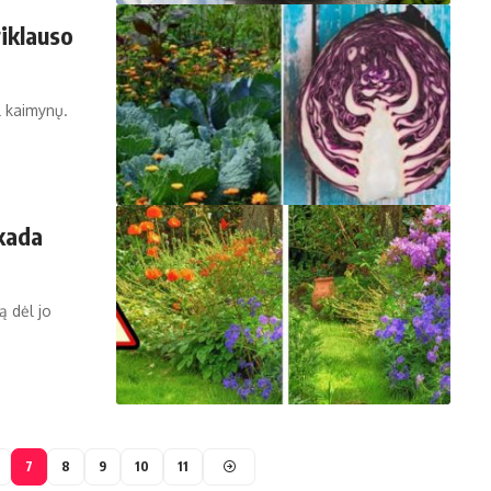
iklauso
l kaimynų.
ekada
ą dėl jo
7
8
9
10
11