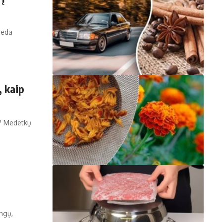
įdeda
 kaip
s? Medetkų
:
ngų,