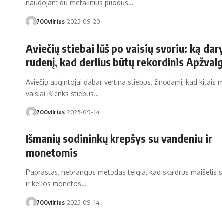
naudojant du metalinius puodus…
700vilnius
2025-09-20
Aviečių stiebai lūš po vaisių svoriu: ką dar
rudenį, kad derlius būtų rekordinis Apžval
Aviečių augintojai dabar vertina stiebus, žinodami, kad kitais 
vaisiai išlenks stiebus…
700vilnius
2025-09-14
Išmanių sodininkų krepšys su vandeniu ir
monetomis
Paprastas, nebrangus metodas teigia, kad skaidrus maišelis 
ir kelios monetos…
700vilnius
2025-09-14