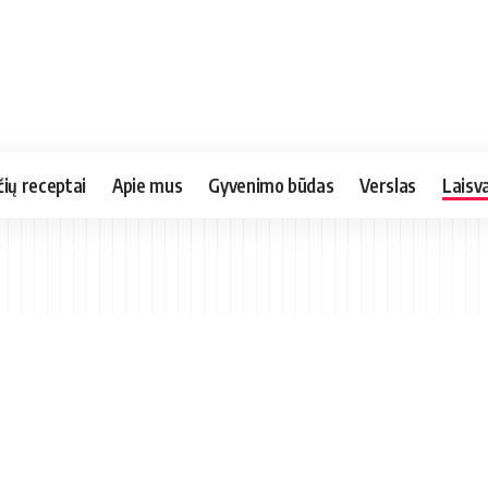
čių receptai
Apie mus
Gyvenimo būdas
Verslas
Laisva