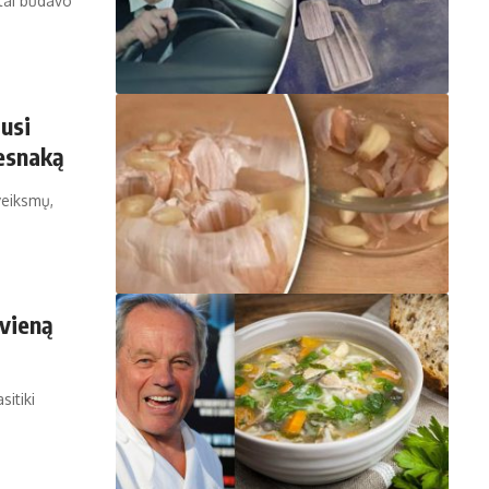
etai būdavo
ausi
česnaką
veiksmų,
 vieną
sitiki