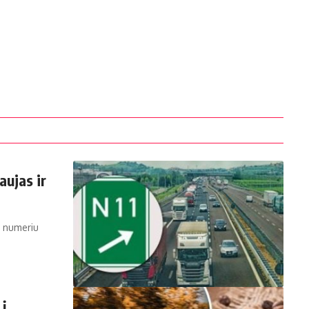
aujas ir
o numeriu
į