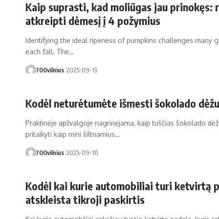
Kaip suprasti, kad moliūgas jau prinokęs: r
atkreipti dėmesį į 4 požymius
Identifying the ideal ripeness of pumpkins challenges many 
each fall. The…
700vilnius
2025-09-13
Kodėl neturėtumėte išmesti šokolado dėžu
Praktinėje apžvalgoje nagrinėjama, kaip tuščias šokolado dė
pritaikyti kaip mini šiltnamius…
700vilnius
2025-09-10
Kodėl kai kurie automobiliai turi ketvirtą
atskleista tikroji paskirtis