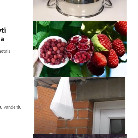
yti
ga
metais
su vandeniu