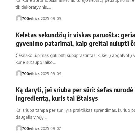
Kai kurie automobiliai anksčiau turėjo ketvirtą pedalą, kuris r
tik dekoratyvinis.…
700vilnius
2025-09-09
Keletas sekundžių ir viskas paruošta: geri
gyvenimo patarimai, kaip greitai nulupti 
Česnako lupimas gali būti supaprastintas iki kelių apgalvotų 
kurie sutaupo laiko…
700vilnius
2025-09-09
Ką daryti, jei sriuba per sūri: šefas nurodė
ingredientą, kuris tai ištaisys
Kai sriuba tampa per sūri, yra praktiškas sprendimas, kuriuo pa
daugelis virėjų:…
700vilnius
2025-09-07