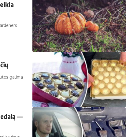
eikia
gardeners
čių
žutes galima
 pedalą —