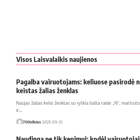
Visos Laisvalaikis naujienos
Pagalba vairuotojams: keliuose pasirodė n
keistas žalias ženklas
Naujas žalias kelio ženklas su ryškia balta raide „N“, maršrut
ir…
700vilnius
2025-09-25
Naudinga ne tik kepimui: kodėl vairuotojai 