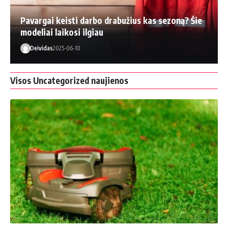
Pavargai keisti darbo drabužius kas sezoną? Šie
modeliai laikosi ilgiau
Deividas
2025-06-10
Visos Uncategorized naujienos