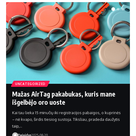
UNCATEGORIZED
Mažas AirTag pakabukas, kuris mane
išgelbėjo oro uoste
Kai tau lieka 15 minučių iki registracijos pabaigos, o kuprinės
– nė kvapo, širdis tiesiog sustoja. Tiksliau, pradeda daužytis
taip,…
Deividas
2025-08-20