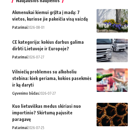
Naujausios naujienos
Akmenukai kiemui grįžta į madą: 7
vietos, kuriose jie pakeičia visą vaizdą
Patarimai
2026-08-01
CE kategorija: kokius darbus galima
dirbti Lietuvoje ir Europoje?
Patarimai
2026-07-27
Vilniečių problemos su alkoholiu
stebina: kiek geriama, kokios pasekmės
ir ką daryti
Gyvenimo būdas
2026-07-27
Kuo lietuviškas medus skiriasi nuo
importinio? Skirtumą pajusite
paragavę
Patarimai
2026-07-25