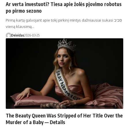
Ar verta investuoti? Tiesa apie žolės pjovimo robotus
po pirmo sezono
Pirmą kartą galvojant apie tokį pirkinį mintys dažniausiai sukasi סביב
vieną klausimą…
Deividas
2026-03-25
The Beauty Queen Was Stripped of Her Title Over the
Murder of a Baby — Details