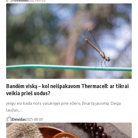
700vilnius
2025-09-20
Bandėm viską – kol neišpakavom Thermacell: ar tikrai
veikia prieš uodus?
Jeigu esi kada nors vasarojęs prie ežero, žinai tą jausmą. Dega
laužas,…
Deividas
2025-08-09