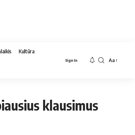
laikis
Kultūra
Aa
Sign In
Font
Resizer
rbiausius klausimus