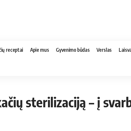
čių receptai
Apie mus
Gyvenimo būdas
Verslas
Laisva
ačių sterilizaciją – į sva