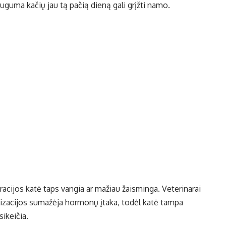
uguma kačių jau tą pačią dieną gali grįžti namo.
racijos katė taps vangia ar mažiau žaisminga. Veterinarai
rilizacijos sumažėja hormonų įtaka, todėl katė tampa
ikeičia.