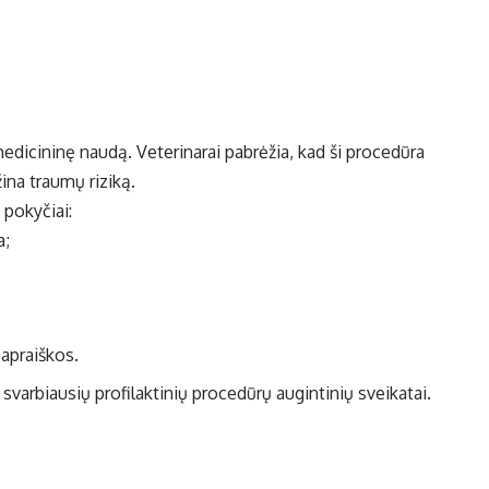
r medicininę naudą. Veterinarai pabrėžia, kad ši procedūra
ina traumų riziką.
 pokyčiai:
a;
 apraiškos.
a svarbiausių profilaktinių procedūrų augintinių sveikatai.