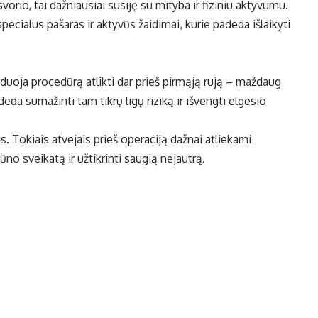
vorio, tai dažniausiai susiję su mityba ir fiziniu aktyvumu.
ialus pašaras ir aktyvūs žaidimai, kurie padeda išlaikyti
duoja procedūrą atlikti dar prieš pirmąją rują – maždaug
 sumažinti tam tikrų ligų riziką ir išvengti elgesio
es. Tokiais atvejais prieš operaciją dažnai atliekami
ūno sveikatą ir užtikrinti saugią nejautrą.