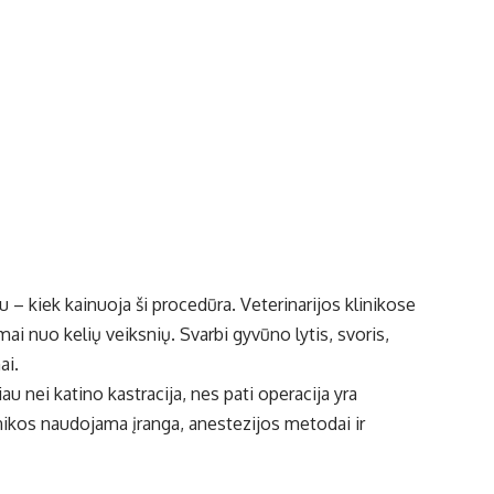
 – kiek kainuoja ši procedūra. Veterinarijos klinikose
omai nuo kelių veiksnių. Svarbi gyvūno lytis, svoris,
ai.
au nei katino kastracija, nes pati operacija yra
inikos naudojama įranga, anestezijos metodai ir