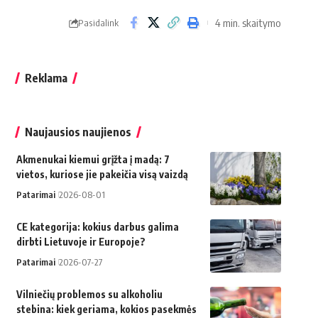
4 min. skaitymo
Pasidalink
Reklama
Naujausios naujienos
Akmenukai kiemui grįžta į madą: 7
vietos, kuriose jie pakeičia visą vaizdą
Patarimai
2026-08-01
CE kategorija: kokius darbus galima
dirbti Lietuvoje ir Europoje?
Patarimai
2026-07-27
Vilniečių problemos su alkoholiu
stebina: kiek geriama, kokios pasekmės