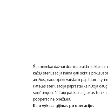
Šeimininkai dažnai domisi praktiniu klausimu
kačių sterilizacija kaina
gali skirtis priklaus
amžius, naudojami vaistai ir papildomi tyrim
Patelės sterilizacija paprastai kainuoja daugi
sudėtingesnė. Taip pat kainai įtakos turi kl
pooperacinė priežiūra.
Kaip vyksta gijimas po operacijos