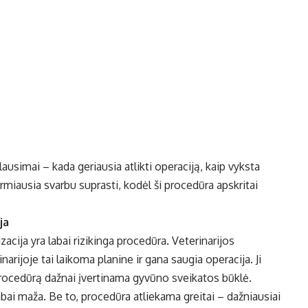
lausimai – kada geriausia atlikti operaciją, kaip vyksta
pirmiausia svarbu suprasti, kodėl ši procedūra apskritai
ja
zacija yra labai rizikinga procedūra. Veterinarijos
inarijoje tai laikoma planine ir gana saugia operacija. Ji
procedūrą dažnai įvertinama gyvūno sveikatos būklė.
labai maža. Be to, procedūra atliekama greitai – dažniausiai