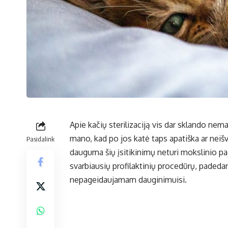
Apie kačių sterilizaciją vis dar sklando nema
mano, kad po jos katė taps apatiška ar neiš
Pasidalink
dauguma šių įsitikinimų neturi mokslinio pag
svarbiausių profilaktinių procedūrų, padedan
nepageidaujamam dauginimuisi.