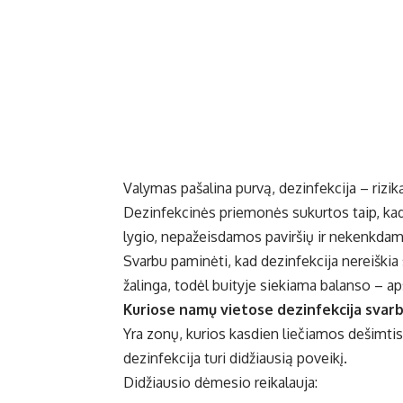
Valymas pašalina purvą, dezinfekcija – riziką
Dezinfekcinės priemonės
sukurtos taip, kad
lygio, nepažeisdamos paviršių ir nekenkdam
Svarbu paminėti, kad dezinfekcija nereiškia st
žalinga, todėl buityje siekiama balanso – 
Kuriose namų vietose dezinfekcija svarb
Yra zonų, kurios kasdien liečiamos dešimtis
dezinfekcija turi didžiausią poveikį.
Didžiausio dėmesio reikalauja: