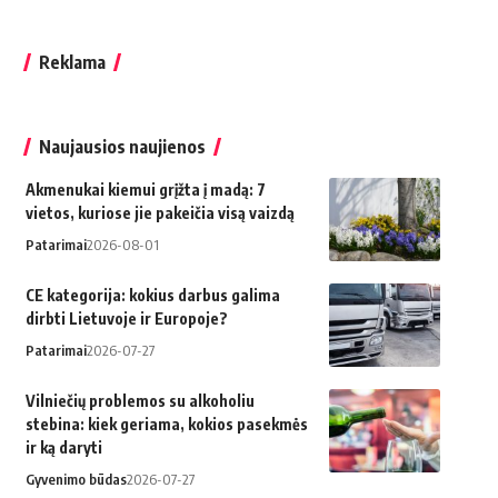
Reklama
Naujausios naujienos
Akmenukai kiemui grįžta į madą: 7
vietos, kuriose jie pakeičia visą vaizdą
Patarimai
2026-08-01
CE kategorija: kokius darbus galima
dirbti Lietuvoje ir Europoje?
Patarimai
2026-07-27
Vilniečių problemos su alkoholiu
stebina: kiek geriama, kokios pasekmės
ir ką daryti
Gyvenimo būdas
2026-07-27