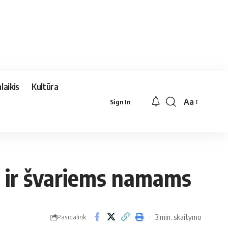
laikis
Kultūra
Aa
Sign In
Font
Resizer
ms ir švariems namams
3 min. skaitymo
Pasidalink