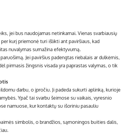
iks, jei bus naudojamas netinkamai. Vienas svarbiausių
 per kurį priemonė turi išlikti ant paviršiaus, kad
reitas nuvalymas sumažina efektyvumą.
 paruošimą. Jei paviršius padengtas riebalais ar dulkėmis,
ėl pirmasis žingsnis visada yra paprastas valymas, o tik
otis
ildomu darbu, o įpročiu. Ji padeda sukurti aplinką, kurioje
amybės. Ypač tai svarbu šeimose su vaikais, vyresnio
se namuose, kur kontaktų su išoriniu pasauliu
baimės simbolis, o brandžios, sąmoningos buities dalis,
čiau.