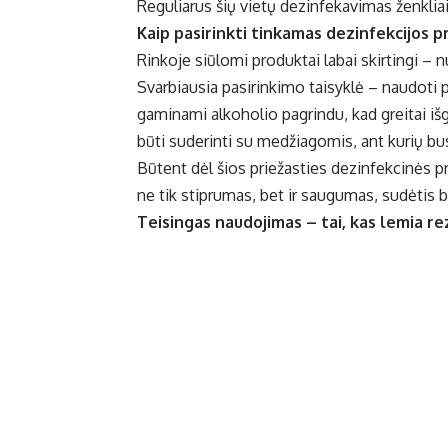
Reguliarus šių vietų dezinfekavimas ženkl
Kaip pasirinkti tinkamas dezinfekcijos 
Rinkoje siūlomi produktai labai skirtingi – n
Svarbiausia pasirinkimo taisyklė – naudoti 
gaminami alkoholio pagrindu, kad greitai išg
būti suderinti su medžiagomis, ant kurių b
Būtent dėl šios priežasties dezinfekcinės p
ne tik stiprumas, bet ir saugumas, sudėtis
Teisingas naudojimas – tai, kas lemia re