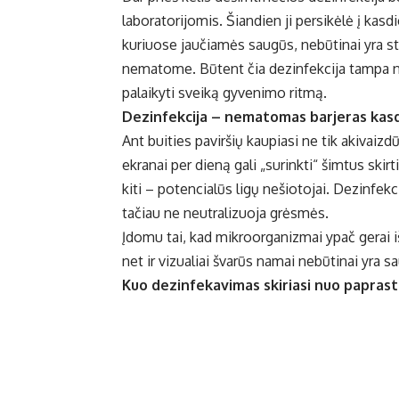
laboratorijomis. Šiandien ji persikėlė į kasdi
kuriuose jaučiamės saugūs, nebūtinai yra st
nematome. Būtent čia dezinfekcija tampa ne
palaikyti sveiką gyvenimo ritmą.
Dezinfekcija – nematomas barjeras kasd
Ant buities paviršių kaupiasi ne tik akivaizd
ekranai per dieną gali „surinkti“ šimtus skir
kiti – potencialūs ligų nešiotojai. Dezinfekci
tačiau ne neutralizuoja grėsmės.
Įdomu tai, kad mikroorganizmai ypač gerai išs
net ir vizualiai švarūs namai nebūtinai yra s
Kuo dezinfekavimas skiriasi nuo papras