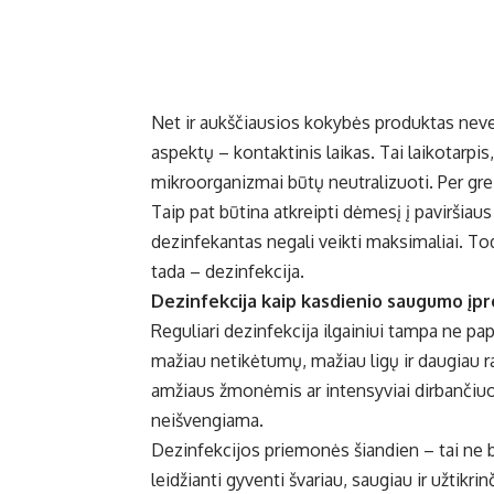
Net ir aukščiausios kokybės produktas neve
aspektų – kontaktinis laikas. Tai laikotarpis,
mikroorganizmai būtų neutralizuoti. Per g
Taip pat būtina atkreipti dėmesį į paviršiaus
dezinfekantas negali veikti maksimaliai. Tod
tada – dezinfekcija.
Dezinfekcija kaip kasdienio saugumo įpr
Reguliari dezinfekcija ilgainiui tampa ne pap
mažiau netikėtumų, mažiau ligų ir daugiau r
amžiaus žmonėmis ar intensyviai dirbančiuo
neišvengiama.
Dezinfekcijos priemonės šiandien – tai ne 
leidžianti gyventi švariau, saugiau ir užtikrin