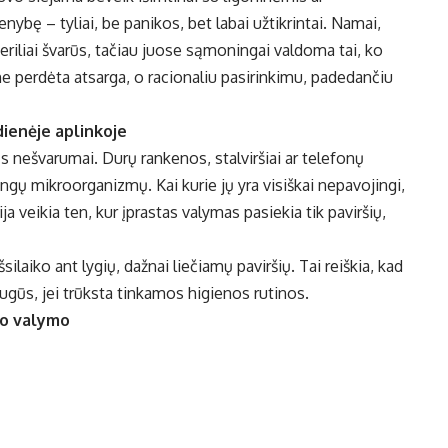
enybę – tyliai, be panikos, bet labai užtikrintai. Namai,
eriliai švarūs, tačiau juose sąmoningai valdoma tai, ko
 perdėta atsarga, o racionaliu pasirinkimu, padedančiu
ienėje aplinkoje
ūs nešvarumai. Durų rankenos, stalviršiai ar telefonų
tingų mikroorganizmų. Kai kurie jų yra visiškai nepavojingi,
ja veikia ten, kur įprastas valymas pasiekia tik paviršių,
ilaiko ant lygių, dažnai liečiamų paviršių. Tai reiškia, kad
augūs, jei trūksta tinkamos higienos rutinos.
to valymo