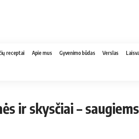
čių receptai
Apie mus
Gyvenimo būdas
Verslas
Laisva
ės ir skysčiai – saugie