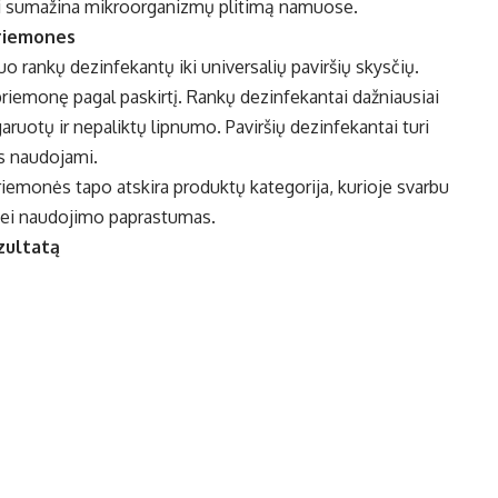
iai sumažina mikroorganizmų plitimą namuose.
priemones
uo rankų dezinfekantų iki universalių paviršių skysčių.
priemonę pagal paskirtį. Rankų dezinfekantai dažniausiai
aruotų ir nepaliktų lipnumo. Paviršių dezinfekantai turi
us naudojami.
riemonės tapo atskira produktų kategorija, kurioje svarbu
 bei naudojimo paprastumas.
zultatą