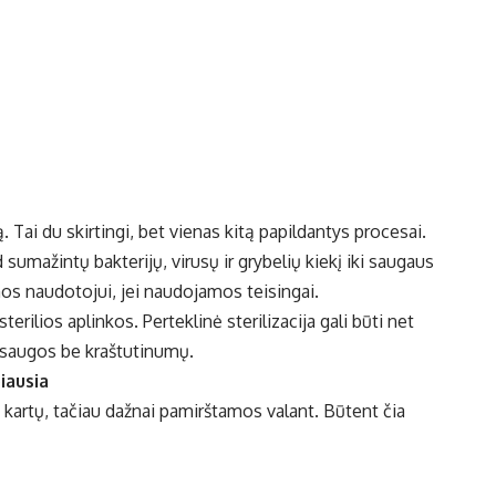
. Tai du skirtingi, bet vienas kitą papildantys procesai.
 sumažintų bakterijų, virusų ir grybelių kiekį iki saugaus
os naudotojui, jei naudojamos teisingai.
erilios aplinkos. Perteklinė sterilizacija gali būti net
apsaugos be kraštutinumų.
iausia
 kartų, tačiau dažnai pamirštamos valant. Būtent čia