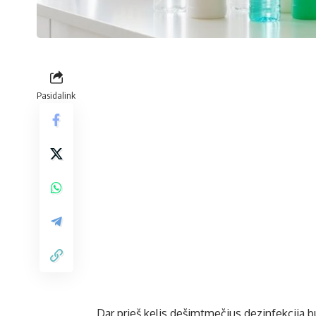
Pasidalink
Dar prieš kelis dešimtmečius dezinfekcija b