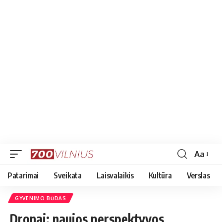
Aa
Font
Resizer
Patarimai
Sveikata
Laisvalaikis
Kultūra
Verslas
GYVENIMO BŪDAS
Dronai: naujos perspektyvos