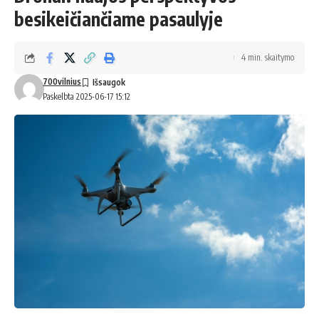
besikeičiančiame pasaulyje
4 min. skaitymo
700vilnius
Paskelbta 2025-06-17 15:12