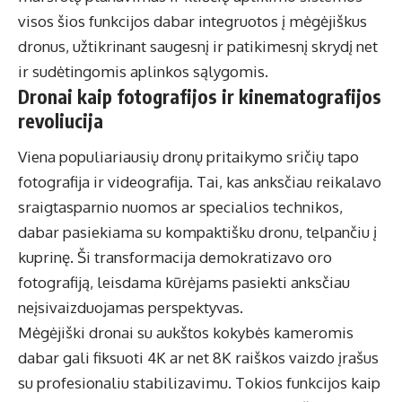
visos šios funkcijos dabar integruotos į mėgėjiškus
dronus, užtikrinant saugesnį ir patikimesnį skrydį net
ir sudėtingomis aplinkos sąlygomis.
Dronai kaip fotografijos ir kinematografijos
revoliucija
Viena populiariausių dronų pritaikymo sričių tapo
fotografija ir videografija. Tai, kas anksčiau reikalavo
sraigtasparnio nuomos ar specialios technikos,
dabar pasiekiama su kompaktišku dronu, telpančiu į
kuprinę. Ši transformacija demokratizavo oro
fotografiją, leisdama kūrėjams pasiekti anksčiau
neįsivaizduojamas perspektyvas.
Mėgėjiški dronai su aukštos kokybės kameromis
dabar gali fiksuoti 4K ar net 8K raiškos vaizdo įrašus
su profesionaliu stabilizavimu. Tokios funkcijos kaip