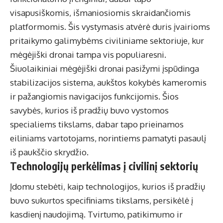
visapusiškomis, išmaniosiomis skraidančiomis
platformomis. Šis vystymasis atvėrė duris įvairioms
pritaikymo galimybėms civiliniame sektoriuje, kur
mėgėjiški dronai tampa vis populiaresni.
Šiuolaikiniai mėgėjiški dronai pasižymi įspūdinga
stabilizacijos sistema, aukštos kokybės kameromis
ir pažangiomis navigacijos funkcijomis. Šios
savybės, kurios iš pradžių buvo vystomos
specialiems tikslams, dabar tapo prieinamos
eiliniams vartotojams, norintiems pamatyti pasaulį
iš paukščio skrydžio.
Technologijų perkėlimas į civilinį sektorių
Įdomu stebėti, kaip technologijos, kurios iš pradžių
buvo sukurtos specifiniams tikslams, persikėlė į
kasdienį naudojimą. Tvirtumo, patikimumo ir