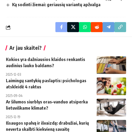
Ką sodinti žiemai: geriausių variantų apžvalga
Ar jau skaitei?
Kokios yra dažniausios klaidos renkantis
audinius lauko baldams?
2025-12-03
Laimingų santykių paslaptis: psichologas
atskleidė 4 raktus
2025-09-04
Ar šilumos siurblys oras–vanduo atsiperka
lietuviškame klimate?
2025-12-19
Išsaugos spalvą ir išvaizdą: drabužiai, kurių
neverta skalbti kiekvieną savaitę