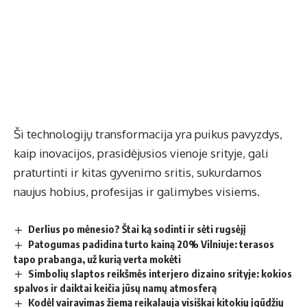
Ši technologijų transformacija yra puikus pavyzdys,
kaip inovacijos, prasidėjusios vienoje srityje, gali
praturtinti ir kitas gyvenimo sritis, sukurdamos
naujus hobius, profesijas ir galimybes visiems.
Derlius po mėnesio? Štai ką sodinti ir sėti rugsėjį
Patogumas padidina turto kainą 20% Vilniuje: terasos
tapo prabanga, už kurią verta mokėti
Simbolių slaptos reikšmės interjero dizaino srityje: kokios
spalvos ir daiktai keičia jūsų namų atmosferą
Kodėl vairavimas žiemą reikalauja visiškai kitokių įgūdžių