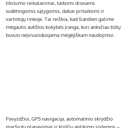
tikslumo reikalavimai, taikomi dronams
sudėtingomis sąlygomis, dabar pritaikomi ir
vartotojų rinkoje. Tai reiškia, kad šiandien galime
mėgautis aukštos kokybės įranga, kuri anksčiau būtų
buvusi neįsivaizduojama mėgėjiškam naudojimui.
Pavyzdžiui, GPS navigacija, automatinio skrydžio
maršrutų planavimas ir kliūčių aptikimo sistemos –