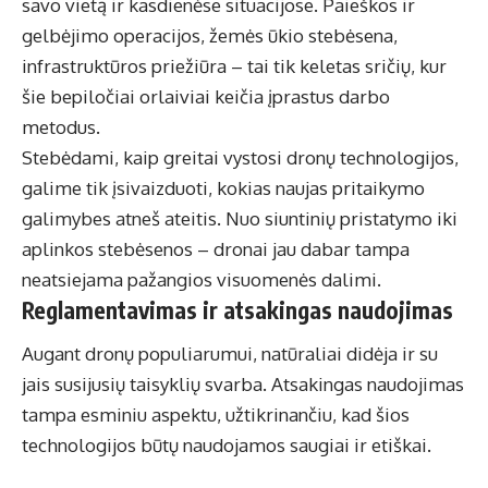
savo vietą ir kasdienėse situacijose. Paieškos ir
gelbėjimo operacijos, žemės ūkio stebėsena,
infrastruktūros priežiūra – tai tik keletas sričių, kur
šie bepiločiai orlaiviai keičia įprastus darbo
metodus.
Stebėdami, kaip greitai vystosi dronų technologijos,
galime tik įsivaizduoti, kokias naujas pritaikymo
galimybes atneš ateitis. Nuo siuntinių pristatymo iki
aplinkos stebėsenos – dronai jau dabar tampa
neatsiejama pažangios visuomenės dalimi.
Reglamentavimas ir atsakingas naudojimas
Augant dronų populiarumui, natūraliai didėja ir su
jais susijusių taisyklių svarba. Atsakingas naudojimas
tampa esminiu aspektu, užtikrinančiu, kad šios
technologijos būtų naudojamos saugiai ir etiškai.