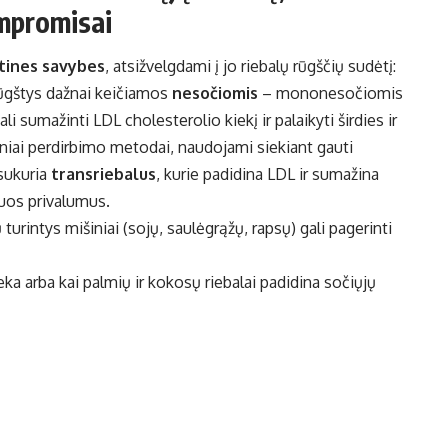
ompromisai
tines savybes
, atsižvelgdami į jo riebalų rūgščių sudėtį:
rūgštys dažnai keičiamos
nesočiomis
– mononesočiomis
li sumažinti LDL cholesterolio kiekį ir palaikyti širdies ir
iciniai perdirbimo metodai, naudojami siekiant gauti
 sukuria
transriebalus
, kurie padidina LDL ir sumažina
iuos privalumus.
turintys mišiniai (sojų, saulėgrąžų, rapsų) gali pagerinti
ieka arba kai palmių ir kokosų riebalai padidina sočiųjų