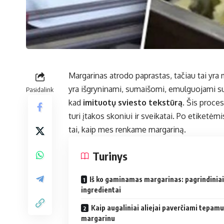
Margarinas atrodo paprastas, tačiau tai yra 
yra išgryninami, sumaišomi, emulguojami su 
Pasidalink
kad
imituotų sviesto tekstūrą
. Šis proces
turi įtakos skoniui ir sveikatai. Po etiketėmis
tai, kaip mes renkame margariną.
Turinys
Iš ko gaminamas margarinas: pagrindiniai
ingredientai
Kaip augaliniai aliejai paverčiami tepamu
margarinu