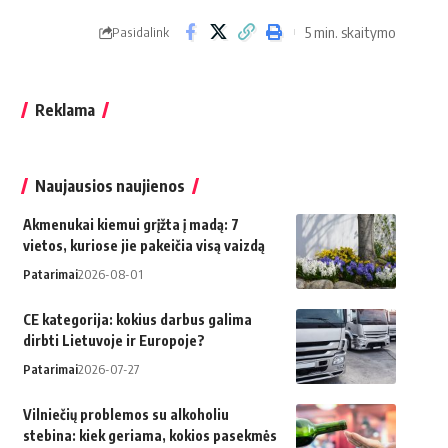
5 min. skaitymo
Pasidalink
Reklama
Naujausios naujienos
Akmenukai kiemui grįžta į madą: 7
vietos, kuriose jie pakeičia visą vaizdą
Patarimai
2026-08-01
CE kategorija: kokius darbus galima
dirbti Lietuvoje ir Europoje?
Patarimai
2026-07-27
Vilniečių problemos su alkoholiu
stebina: kiek geriama, kokios pasekmės