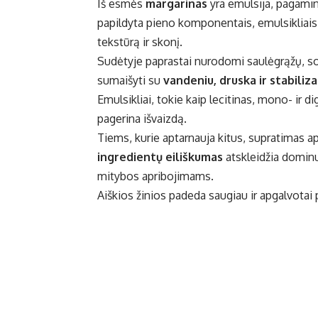
Iš esmės
margarinas
yra emulsija, pagamin
papildyta pieno komponentais, emulsikliai
tekstūrą ir skonį.
Sudėtyje paprastai nurodomi saulėgrąžų, soj
sumaišyti su
vandeniu, druska ir stabiliza
Emulsikliai, tokie kaip lecitinas, mono- ir dig
pagerina išvaizdą.
Tiems, kurie aptarnauja kitus, supratimas a
ingredientų eiliškumas
atskleidžia dominuo
mitybos apribojimams.
Aiškios žinios padeda saugiau ir apgalvotai 