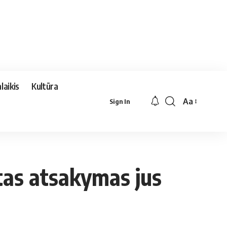
laikis
Kultūra
Aa
Sign In
Font
Resizer
ėtas atsakymas jus