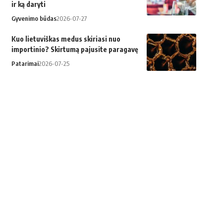
ir ką daryti
Gyvenimo būdas
2026-07-27
Kuo lietuviškas medus skiriasi nuo
importinio? Skirtumą pajusite paragavę
Patarimai
2026-07-25