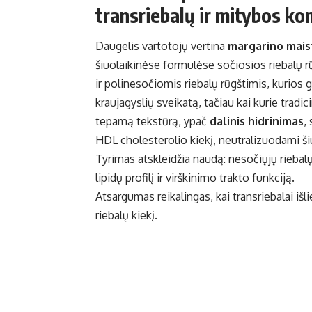
transriebalų ir mitybos k
Daugelis vartotojų vertina
margarino mais
šiuolaikinėse formulėse sočiosios riebalų 
ir polinesočiomis riebalų rūgštimis, kurios ga
kraujagyslių sveikatą, tačiau kai kurie trad
tepamą tekstūrą, ypač
dalinis hidrinimas
,
HDL cholesterolio kiekį, neutralizuodami š
Tyrimas atskleidžia naudą: nesočiųjų riebalų 
lipidų profilį ir virškinimo trakto funkciją.
Atsargumas reikalingas, kai transriebalai išl
riebalų kiekį.