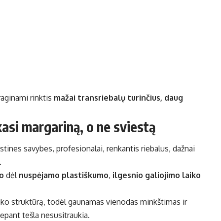
raginami rinktis
mažai transriebalų turinčius, daug
nkasi margariną, o ne sviestą
istines savybes, profesionalai, renkantis riebalus, dažnai
.
o
dėl
nuspėjamo plastiškumo
,
ilgesnio galiojimo laiko
aiko struktūrą, todėl gaunamas vienodas minkštimas ir
kepant tešla nesusitraukia.