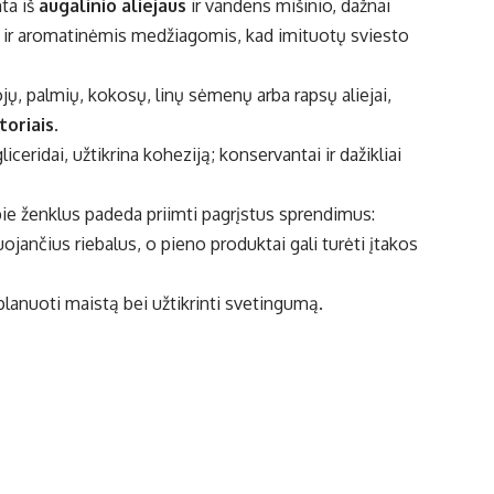
ta iš
augalinio aliejaus
ir vandens mišinio, dažnai
s ir aromatinėmis medžiagomis, kad imituotų sviesto
ų, palmių, kokosų, linų sėmenų arba rapsų aliejai,
toriais
.
liceridai, užtikrina koheziją; konservantai ir dažikliai
pie ženklus padeda priimti pagrįstus sprendimus:
jančius riebalus, o pieno produktai gali turėti įtakos
planuoti maistą bei užtikrinti svetingumą.