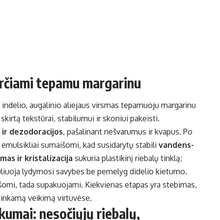
verčiami tepamu margarinu
i indelio, augalinio aliejaus virsmas tepamuoju margarinu
skirtą tekstūrai, stabilumui ir skoniui pakeisti.
 ir dezodoracijos
, pašalinant nešvarumus ir kvapus. Po
r emulsikliai sumaišomi, kad susidarytų stabili
vandens-
as ir kristalizacija
sukuria plastikinį riebalų tinklą;
liuoja lydymosi savybes be pernelyg didelio kietumo.
išomi, tada supakuojami. Kiekvienas etapas yra stebimas,
tinkamą veikimą virtuvėse.
kumai: nesočiųjų riebalų,