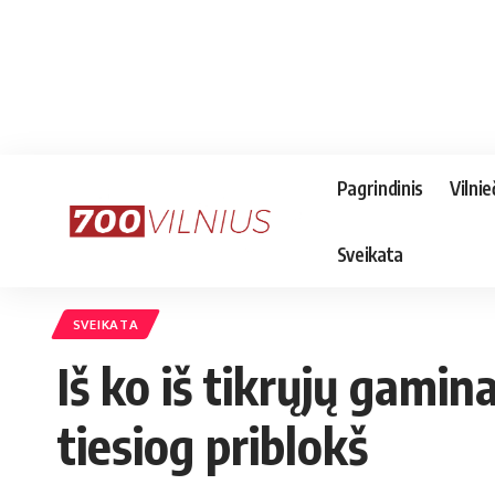
Pagrindinis
Vilnie
Sveikata
SVEIKATA
Iš ko iš tikrųjų gami
tiesiog priblokš