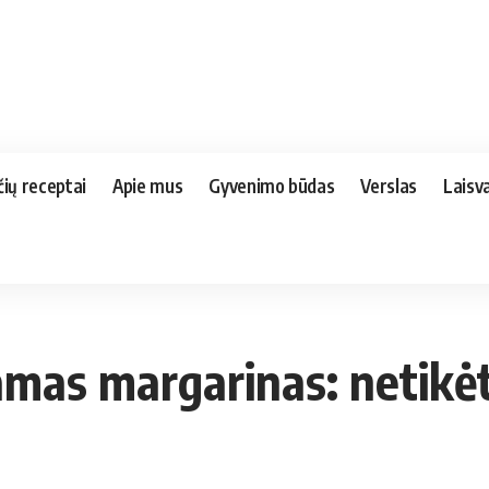
čių receptai
Apie mus
Gyvenimo būdas
Verslas
Laisva
namas margarinas: netik