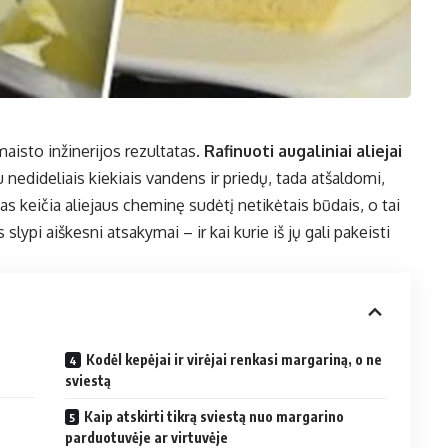
maisto inžinerijos rezultatas.
Rafinuoti augaliniai aliejai
nedideliais kiekiais vandens ir priedų, tada atšaldomi,
as keičia aliejaus cheminę sudėtį netikėtais būdais, o tai
 slypi aiškesni atsakymai – ir kai kurie iš jų gali pakeisti
Kodėl kepėjai ir virėjai renkasi margariną, o ne
sviestą
Kaip atskirti tikrą sviestą nuo margarino
parduotuvėje ar virtuvėje