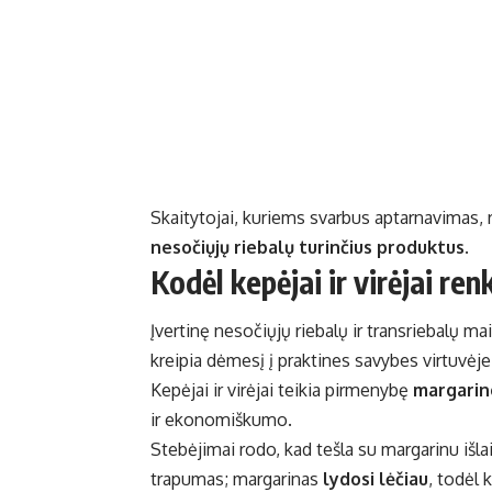
Skaitytojai, kuriems svarbus aptarnavimas, 
nesočiųjų riebalų turinčius produktus
.
Kodėl kepėjai ir virėjai re
Įvertinę nesočiųjų riebalų ir transriebalų ma
kreipia dėmesį į praktines savybes virtuvėje
Kepėjai ir virėjai teikia pirmenybę
margarin
ir ekonomiškumo.
Stebėjimai rodo, kad tešla su margarinu išl
trapumas; margarinas
lydosi lėčiau
, todėl 