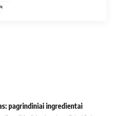
jų
i
: pagrindiniai ingredientai