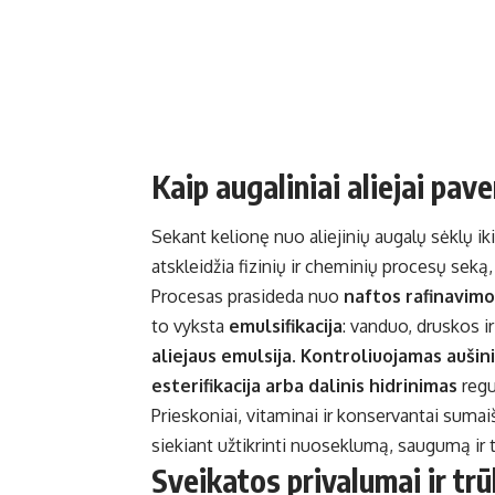
Kaip augaliniai aliejai pa
Sekant kelionę nuo aliejinių augalų sėklų ik
atskleidžia fizinių ir cheminių procesų seką, 
Procesas prasideda nuo
naftos rafinavimo
to vyksta
emulsifikacija
: vanduo, druskos i
aliejaus emulsija
.
Kontroliuojamas aušinim
esterifikacija arba dalinis hidrinimas
regu
Prieskoniai, vitaminai ir konservantai suma
siekiant užtikrinti nuoseklumą, saugumą ir 
Sveikatos privalumai ir trū