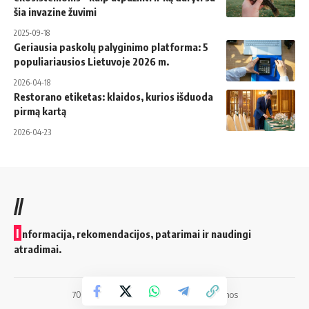
šia invazine žuvimi
2025-09-18
Geriausia paskolų palyginimo platforma: 5
populiariausios Lietuvoje 2026 m.
2026-04-18
Restorano etiketas: klaidos, kurios išduoda
pirmą kartą
2026-04-23
//
I
nformacija, rekomendacijos, patarimai ir naudingi
atradimai.
700vilnius.lt © 2025 Visos teisės saugomos