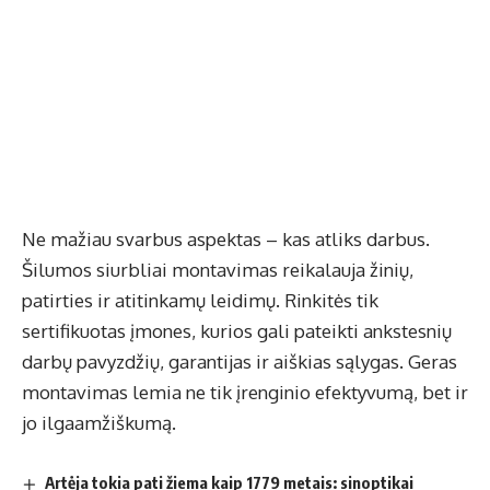
Ne mažiau svarbus aspektas – kas atliks darbus.
Šilumos siurbliai montavimas reikalauja žinių,
patirties ir atitinkamų leidimų. Rinkitės tik
sertifikuotas įmones, kurios gali pateikti ankstesnių
darbų pavyzdžių, garantijas ir aiškias sąlygas. Geras
montavimas lemia ne tik įrenginio efektyvumą, bet ir
jo ilgaamžiškumą.
Artėja tokia pati žiema kaip 1779 metais: sinoptikai