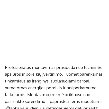
Profesionalus montavimas prasideda nuo techninės
apžiūros ir poreikių įvertinimo. Tuomet parenkamas
tinkamiausias įrenginys, suplanuojami darbai,
numatomas energijos poreikis ir atsiperkamumo
laikotarpis. Montavimo trukmė priklauso nuo
pasirinkto sprendimo – paprastesniems modeliams
užtenka kelių dienų, sudėtingesniems gali prireikti