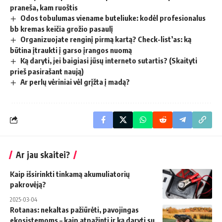
praneša, kam ruoštis
Odos tobulumas viename buteliuke: kodėl profesionalus
bb kremas keičia grožio pasaulį
Organizuojate renginį pirmą kartą? Check-list’as: ką
būtina įtraukti į garso įrangos nuomą
Ką daryti, jei baigiasi jūsų interneto sutartis? (Skaityti
prieš pasirašant naują)
Ar perlų vėriniai vėl grįžta į madą?
Ar jau skaitei?
Kaip išsirinkti tinkamą akumuliatorių
pakrovėją?
2025-03-04
Rotanas: nekaltas pažiūrėti, pavojingas
ekosistemoms – kaip atpažinti ir ką daryti su