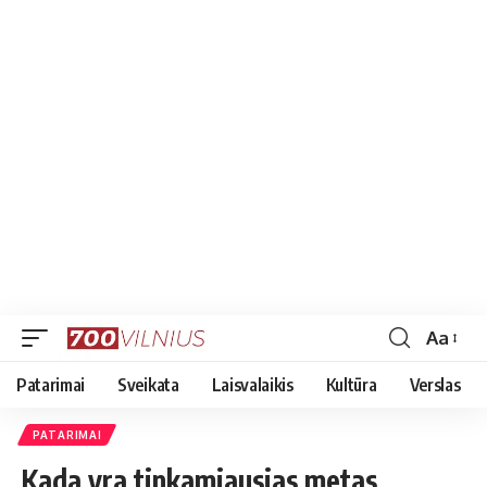
Aa
Font
Resizer
Patarimai
Sveikata
Laisvalaikis
Kultūra
Verslas
PATARIMAI
Kada yra tinkamiausias metas