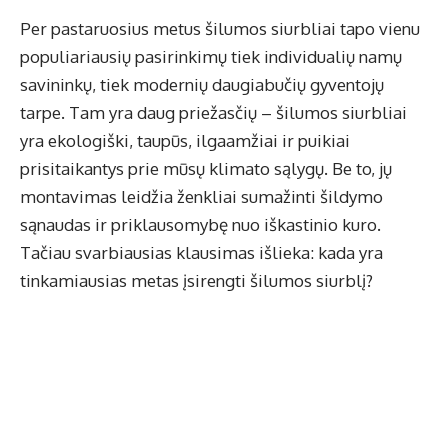
Per pastaruosius metus šilumos siurbliai tapo vienu
populiariausių pasirinkimų tiek individualių namų
savininkų, tiek modernių daugiabučių gyventojų
tarpe. Tam yra daug priežasčių – šilumos siurbliai
yra ekologiški, taupūs, ilgaamžiai ir puikiai
prisitaikantys prie mūsų klimato sąlygų. Be to, jų
montavimas leidžia ženkliai sumažinti šildymo
sąnaudas ir priklausomybę nuo iškastinio kuro.
Tačiau svarbiausias klausimas išlieka: kada yra
tinkamiausias metas įsirengti šilumos siurblį?