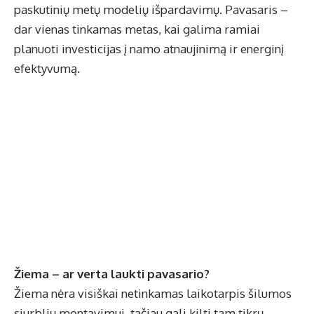
paskutinių metų modelių išpardavimų. Pavasaris –
dar vienas tinkamas metas, kai galima ramiai
planuoti investicijas į namo atnaujinimą ir energinį
efektyvumą.
Žiema – ar verta laukti pavasario?
Žiema nėra visiškai netinkamas laikotarpis šilumos
siurblių montavimui, tačiau gali kilti tam tikrų