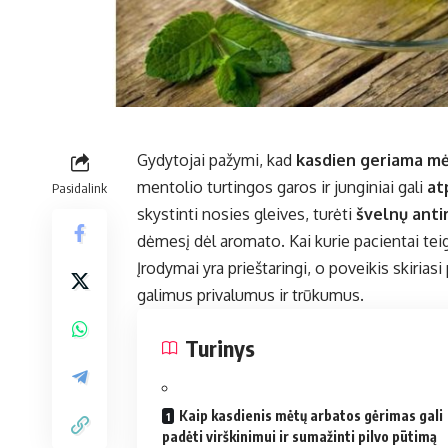
Gydytojai pažymi, kad
kasdien geriama mė
mentolio turtingos garos ir junginiai gali
at
Pasidalink
skystinti nosies gleives, turėti
švelnų antim
dėmesį dėl aromato. Kai kurie pacientai te
Įrodymai yra prieštaringi, o poveikis skirias
galimus privalumus ir trūkumus.
Turinys
Kaip kasdienis mėtų arbatos gėrimas gali
padėti virškinimui ir sumažinti pilvo pūtimą