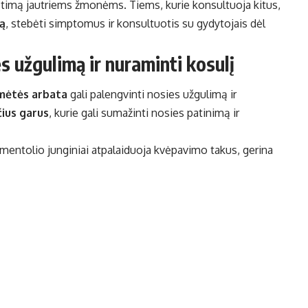
pūtimą jautriems žmonėms. Tiems, kurie konsultuoja kitus,
ą
, stebėti simptomus ir konsultuotis su gydytojais dėl
s užgulimą ir nuraminti kosulį
mėtės arbata
gali palengvinti nosies užgulimą ir
ius garus
, kurie gali sumažinti nosies patinimą ir
d mentolio junginiai atpalaiduoja kvėpavimo takus, gerina