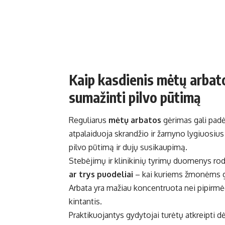
Kaip kasdienis mėtų arbato
sumažinti pilvo pūtimą
Reguliarus
mėtų arbatos
gėrimas gali padė
atpalaiduoja skrandžio ir žarnyno lygiuosiu
pilvo pūtimą ir dujų susikaupimą.
Stebėjimų ir klinikinių tyrimų duomenys rod
ar trys puodeliai
– kai kuriems žmonėms gal
Arbata yra mažiau koncentruota nei pipirmėči
kintantis.
Praktikuojantys gydytojai turėtų atkreipti d