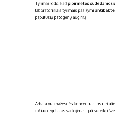
Tyrimai rodo, kad
pipirmėtės sudedamosi
laboratoriniais tyrimais pasižymi
antibakter
paplitusių patogenų augimą.
Arbata yra mažesnės koncentracijos nei alie
tačiau reguliarus vartojimas gali suteikti šv