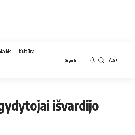
laikis
Kultūra
Aa
Sign In
Font
Resizer
gydytojai išvardijo