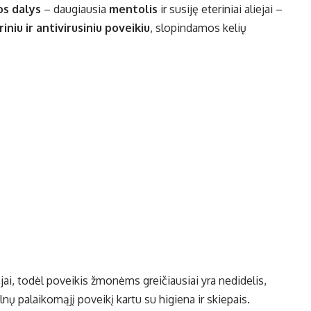
os dalys
– daugiausia
mentolis
ir susiję eteriniai aliejai –
iniu ir antivirusiniu poveikiu
, slopindamos kelių
jai, todėl poveikis žmonėms greičiausiai yra nedidelis,
elnų palaikomąjį poveikį kartu su higiena ir skiepais.