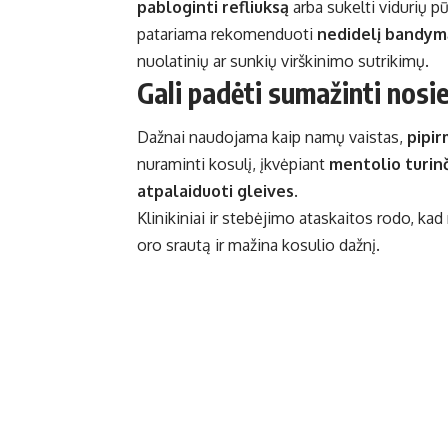
pabloginti refliuksą
arba sukelti vidurių 
patariama rekomenduoti
nedidelį bandym
nuolatinių ar sunkių virškinimo sutrikimų.
Gali padėti sumažinti nosie
Dažnai naudojama kaip namų vaistas,
pipir
nuraminti kosulį, įkvėpiant
mentolio turinč
atpalaiduoti gleives
.
Klinikiniai ir stebėjimo ataskaitos rodo, ka
oro srautą ir mažina kosulio dažnį.