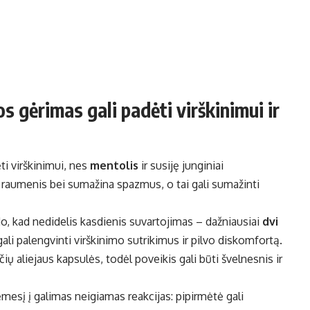
s gėrimas gali padėti virškinimui ir
ti virškinimui, nes
mentolis
ir susiję junginiai
s raumenis bei sumažina spazmus, o tai gali sumažinti
o, kad nedidelis kasdienis suvartojimas – dažniausiai
dvi
i palengvinti virškinimo sutrikimus ir pilvo diskomfortą.
ų aliejaus kapsulės, todėl poveikis gali būti švelnesnis ir
ėmesį į galimas neigiamas reakcijas: pipirmėtė gali