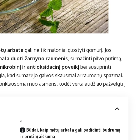
tų arbata
gali ne tik maloniai glostyti gomurį. Jos
palaiduoti žarnyno raumenis
, sumažinti pilvo pūtimą,
ikrobinį ir antioksidacinį poveikį
bei sustiprinti
igia, kad sumažėjo galvos skausmai ar raumenų spazmai.
i priklausomai nuo asmens, todėl verta atidžiau pažvelgti į
Būdai, kaip mėtų arbata gali padidinti budrumą
ir protinį aiškumą