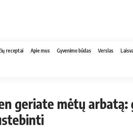
čių receptai
Apie mus
Gyvenimo būdas
Verslas
Laisva
ien geriate mėtų arbatą: 
ustebinti