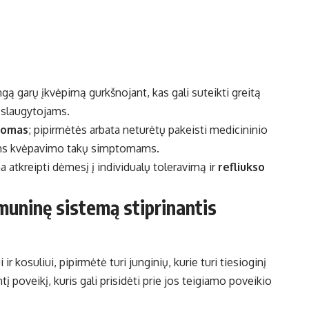
ingą garų įkvėpimą gurkšnojant, kas gali suteikti greitą
slaugytojams.
domas
; pipirmėtės arbata neturėtų pakeisti medicininio
ėms kvėpavimo takų simptomams.
atkreipti dėmesį į individualų toleravimą ir
refliukso
imuninę sistemą stiprinantis
kosuliui, pipirmėtė turi junginių, kurie turi tiesioginį
į poveikį, kuris gali prisidėti prie jos teigiamo poveikio