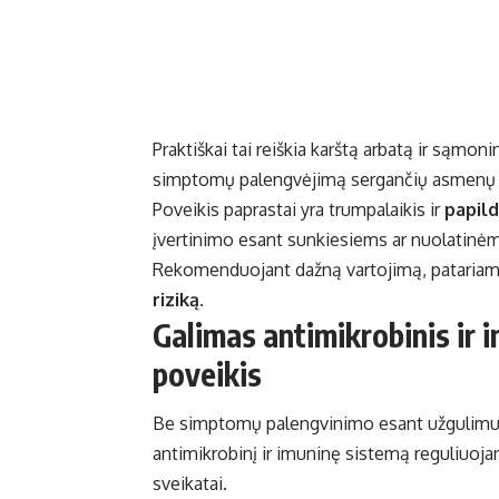
Praktiškai tai reiškia karštą arbatą ir sąmon
simptomų palengvėjimą sergančių asmenų 
Poveikis paprastai yra trumpalaikis ir
papil
įvertinimo esant sunkiesiems ar nuolatin
Rekomenduojant dažną vartojimą, patariama 
riziką
.
Galimas antimikrobinis ir 
poveikis
Be simptomų palengvinimo esant užgulimui ir 
antimikrobinį ir imuninę sistemą reguliuojant
sveikatai.