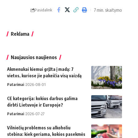
7 min. skaitymo
Pasidalink
Reklama
Naujausios naujienos
Akmenukai kiemui grįžta į madą: 7
vietos, kuriose jie pakeičia visą vaizdą
Patarimai
2026-08-01
CE kategorija: kokius darbus galima
dirbti Lietuvoje ir Europoje?
Patarimai
2026-07-27
Vilniečių problemos su alkoholiu
stebina: kiek geriama, kokios pasekmės