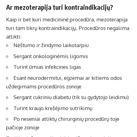
Ar mezoterapija turi kontraindikacijų?
Kaip ir bet kuri medicininė procedūra, mezoterapija
turi tam tikrų kontraindikacijų. Procedūros negalima
atlikti:
Nėštumo ir žindymo laikotarpiu
Sergant onkologinėmis ligomis
Turint ūmias infekcines ligas
Esant neurodermitui, egzemai ar kitiems odos
uždegimams procedūros zonoje
Sergant cukriniu diabetu (tik su gydytojo leidimu)
Turint kraujo krešėjimo sutrikimų
Po neseniai atliktų chirurginių procedūrų toje
pačioje zonoje