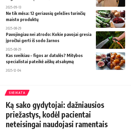
2025-09-13
Ne tik mėsa: 12 geriausių geležies turinčių
maisto produktų
2025-08-29
Pavojingiau nei atrodo: Kokie pavojai gresia
įpročIui gerti iš sodo žarnos
2025-08-29
Kas sveikiau – figos ar datulės? Mitybos
specialistai pateikė aiškų atsakymą
2025-12-04
SVEIKATA
Ką sako gydytojai: dažniausios
priežastys, kodėl pacientai
neteisingai naudojasi ramentais