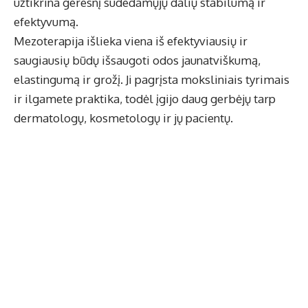
užtikrina geresnį sudedamųjų dalių stabilumą ir
efektyvumą.
Mezoterapija išlieka viena iš efektyviausių ir
saugiausių būdų išsaugoti odos jaunatviškumą,
elastingumą ir grožį. Ji pagrįsta moksliniais tyrimais
ir ilgamete praktika, todėl įgijo daug gerbėjų tarp
dermatologų, kosmetologų ir jų pacientų.