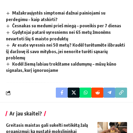
Mažakraujystės simptomai dažnai painiojami su
perdegimu – kaip atskirti?
Česnakas su medumi prieš miegą – poveikis per 7 dienas
Gydytojai patarė vyresniems nei 65 metų žmonėms
nevartoti šių 6 maisto produktų
Ar esate vyresnis nei 50 metų? Kodėl turėtumėte išbraukti
šį daržovę iš savo mitybos, jei nenorite turėti sąnarių
problemų
Kodėl žiemą labiau trokštame saldumynų – mūsų kūno
signalas, kurį ignoruojame
Ar jau skaitei?
Greitasis maistas gali sukelti netikėtą žalą
organizmui: ką nustatė mokslininkai