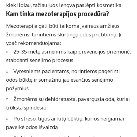
kiek ilgiau, tačiau juos lengva paslėpti kosmetika.
Kam tinka mezoterapijos procedūra?
Mezoterapija gali būti taikoma įvairaus amžiaus
žmonėms, turintiems skirtingų odos problemų. Ji
ypač rekomenduojama:
25-35 metų asmenims kaip prevencijos priemonė,
stabdanti senėjimo procesus
Vyresniems pacientams, norintiems pagerinti
odos būklę ir sumažinti jau esančius senėjimo
požymius
Žmonėms su dehidratuota, pavargusia oda, kuriai
trūksta spindesio
Po streso, ligos ar kitų būklių, kurios neigiamai
paveikė odos išvaizdą