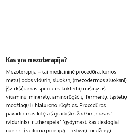
Kas yra mezoterapija?
Mezoterapija – tai medicininė procedūra, kurios
metu į odos vidurinį sluoksnį (mezodermos sluoksnį)
įšvirkščiamas specialus kokteilių mišinys iš
vitaminų, mineralų, aminorūgščių, fermentų, ląstelių
medžiagų ir hialurono rūgšties. Procedūros
pavadinimas kilęs iš graikiško žodžio „mesos”
(vidurinis) ir „therapeia” (gydymas), kas tiesiogiai
nurodo į veikimo principą – aktyvių medžiagų