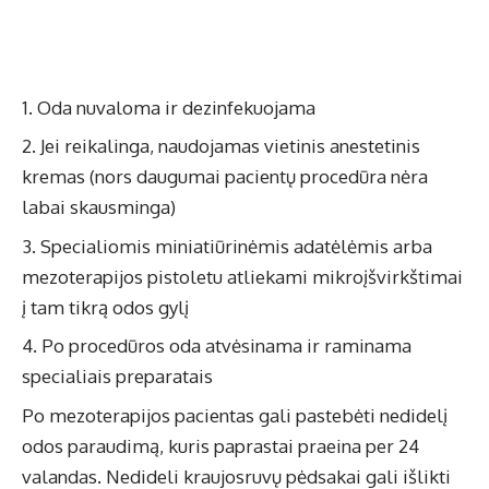
Oda nuvaloma ir dezinfekuojama
Jei reikalinga, naudojamas vietinis anestetinis
kremas (nors daugumai pacientų procedūra nėra
labai skausminga)
Specialiomis miniatiūrinėmis adatėlėmis arba
mezoterapijos pistoletu atliekami mikroįšvirkštimai
į tam tikrą odos gylį
Po procedūros oda atvėsinama ir raminama
specialiais preparatais
Po mezoterapijos pacientas gali pastebėti nedidelį
odos paraudimą, kuris paprastai praeina per 24
valandas. Nedideli kraujosruvų pėdsakai gali išlikti