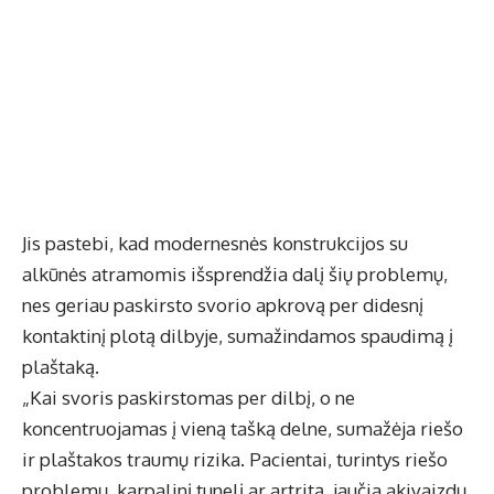
Jis pastebi, kad modernesnės konstrukcijos su
alkūnės atramomis išsprendžia dalį šių problemų,
nes geriau paskirsto svorio apkrovą per didesnį
kontaktinį plotą dilbyje, sumažindamos spaudimą į
plaštaką.
„Kai svoris paskirstomas per dilbį, o ne
koncentruojamas į vieną tašką delne, sumažėja riešo
ir plaštakos traumų rizika. Pacientai, turintys riešo
problemų, karpalinį tunelį ar artritą, jaučia akivaizdų