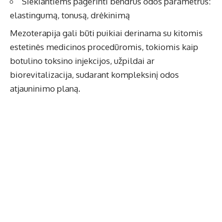
Siekiantiems pagerinti bendrus odos parametrus:
elastingumą, tonusą, drėkinimą
Mezoterapija gali būti puikiai derinama su kitomis
estetinės medicinos procedūromis, tokiomis kaip
botulino toksino injekcijos, užpildai ar
biorevitalizacija, sudarant kompleksinį odos
atjauninimo planą.