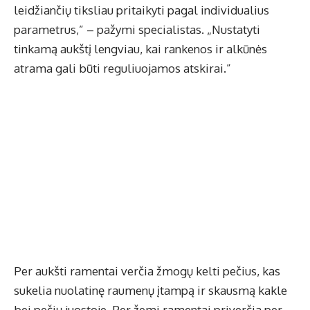
leidžiančių tiksliau pritaikyti pagal individualius
parametrus,” – pažymi specialistas. „Nustatyti
tinkamą aukštį lengviau, kai rankenos ir alkūnės
atrama gali būti reguliuojamos atskirai.”
Per aukšti ramentai verčia žmogų kelti pečius, kas
sukelia nuolatinę raumenų įtampą ir skausmą kakle
bei pečių juostoje. Per žemi ramentai priverčia per