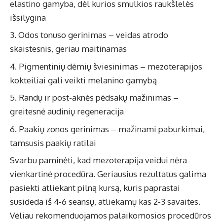
elastino gamyba, dėl kurios smulkios raukšlelės
išsilygina
Odos tonuso gerinimas – veidas atrodo
skaistesnis, geriau maitinamas
Pigmentinių dėmių šviesinimas – mezoterapijos
kokteiliai gali veikti melanino gamybą
Randų ir post-aknės pėdsakų mažinimas –
greitesnė audinių regeneracija
Paakių zonos gerinimas – mažinami paburkimai,
tamsusis paakių ratilai
Svarbu paminėti, kad mezoterapija veidui nėra
vienkartinė procedūra. Geriausius rezultatus galima
pasiekti atliekant pilną kursą, kuris paprastai
susideda iš 4-6 seansų, atliekamų kas 2-3 savaites.
Vėliau rekomenduojamos palaikomosios procedūros