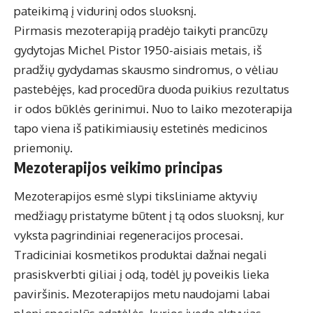
pateikimą į vidurinį odos sluoksnį.
Pirmasis mezoterapiją pradėjo taikyti prancūzų
gydytojas Michel Pistor 1950-aisiais metais, iš
pradžių gydydamas skausmo sindromus, o vėliau
pastebėjęs, kad procedūra duoda puikius rezultatus
ir odos būklės gerinimui. Nuo to laiko mezoterapija
tapo viena iš patikimiausių estetinės medicinos
priemonių.
Mezoterapijos veikimo principas
Mezoterapijos esmė slypi tiksliniame aktyvių
medžiagų pristatyme būtent į tą odos sluoksnį, kur
vyksta pagrindiniai regeneracijos procesai.
Tradiciniai kosmetikos produktai dažnai negali
prasiskverbti giliai į odą, todėl jų poveikis lieka
paviršinis. Mezoterapijos metu naudojami labai