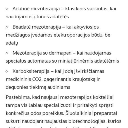
Adatinė mezoterapija – klasikinis variantas, kai
naudojamos plonos adatėlės
Bea­datė mezoterapija – kai aktyviosios
medžiagos įvedamos elektroporacijos būdu, be
adatų
Mezoterapija su dermapen – kai naudojamas
specialus automatas su miniatiūrinėmis adatėlėmis
Karboksi­terapija – kai į odą įšvirkščiamas
medicininis CO2, pagerinantis kraujotaką ir
deguonies tiekimą audiniams
Pastebima, kad naujausi mezoterapijos kokteiliai
tampa vis labiau specializuoti ir pritaikyti spręsti
konkrečius odos poreikius. Šiuolaikiniai preparatai
sukurti naudojant naujausias biotechnologijas, kurios