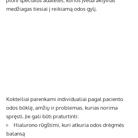
ploni specialūs adatėlės, kurios įveda aktyvias
medžiagas tiesiai į reikiamą odos gylį.
Kokteiliai parenkami individualiai pagal paciento
odos būklę, amžių ir problemas, kurias norima
spręsti. Jie gali būti praturtinti:
Hialurono rūgštimi, kuri atkuria odos drėgmės
balansą