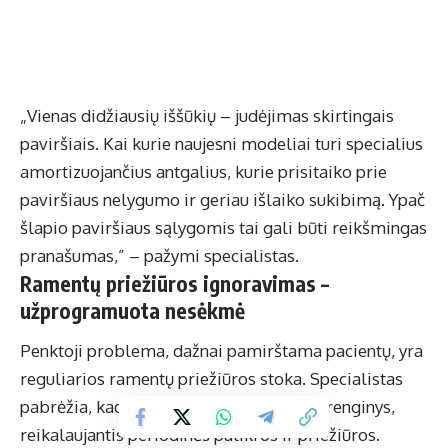
„Vienas didžiausių iššūkių – judėjimas skirtingais
paviršiais. Kai kurie naujesni modeliai turi specialius
amortizuojančius antgalius, kurie prisitaiko prie
paviršiaus nelygumo ir geriau išlaiko sukibimą. Ypač
šlapio paviršiaus sąlygomis tai gali būti reikšmingas
pranašumas,” – pažymi specialistas.
Ramentų priežiūros ignoravimas –
užprogramuota nesėkmė
Penktoji problema, dažnai pamirštama pacientų, yra
reguliarios ramentų priežiūros stoka. Specialistas
pabrėžia, kad ramentai yra mechaninis įrenginys,
reikalaujantis periodinės patikros ir priežiūros.