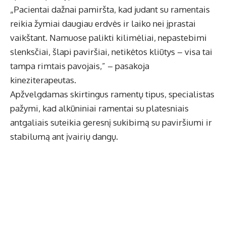
„Pacientai dažnai pamiršta, kad judant su ramentais
reikia žymiai daugiau erdvės ir laiko nei įprastai
vaikštant. Namuose palikti kilimėliai, nepastebimi
slenksčiai, šlapi paviršiai, netikėtos kliūtys – visa tai
tampa rimtais pavojais,” – pasakoja
kineziterapeutas.
Apžvelgdamas skirtingus ramentų tipus, specialistas
pažymi, kad
alkūniniai ramentai
su platesniais
antgaliais suteikia geresnį sukibimą su paviršiumi ir
stabilumą ant įvairių dangų.