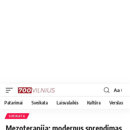
Aa
Font
Resizer
Patarimai
Sveikata
Laisvalaikis
Kultūra
Verslas
SVEIKATA
Mezoterapija: modernus sprendimas