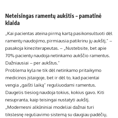
Neteisingas ramentų aukštis – pamatinė
klaida
„Kai pacientas ateina pirmą kartą pasikonsultuoti dėl
ramentų naudojimo, pirmiausia patikrinu jų aukštį,” –
pasakoja kineziterapeutas. – „Nustebsite, bet apie
70% pacientų naudoja netinkamo aukščio ramentus.
Dažniausiai – per aukštus.”
Problema kyla ne tik dėl netinkamo pritaikymo
medicinos įstaigoje, bet ir dėl to, kad pacientai
vengia „gaišti laiką” reguliuodami ramentus.
Daugelis tiesiog naudoja tokius, kokius gavo. Kiti
nesupranta, kaip teisingai nustatyti aukštį.
„Modernesni alkūniniai modeliai dažnai turi
tikslesnę reguliavimo sistemą su daugiau padėčių,