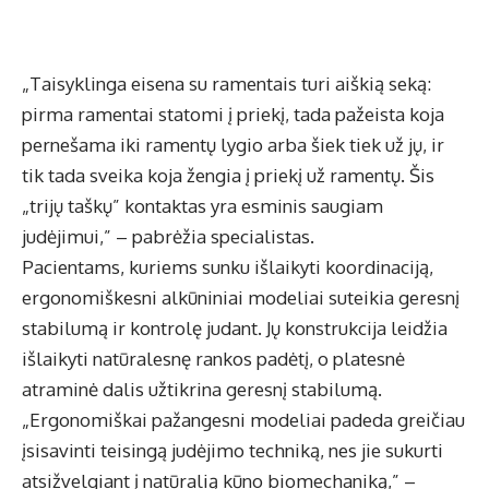
„Taisyklinga eisena su ramentais turi aiškią seką:
pirma ramentai statomi į priekį, tada pažeista koja
pernešama iki ramentų lygio arba šiek tiek už jų, ir
tik tada sveika koja žengia į priekį už ramentų. Šis
„trijų taškų” kontaktas yra esminis saugiam
judėjimui,” – pabrėžia specialistas.
Pacientams, kuriems sunku išlaikyti koordinaciją,
ergonomiškesni alkūniniai modeliai suteikia geresnį
stabilumą ir kontrolę judant. Jų konstrukcija leidžia
išlaikyti natūralesnę rankos padėtį, o platesnė
atraminė dalis užtikrina geresnį stabilumą.
„Ergonomiškai pažangesni modeliai padeda greičiau
įsisavinti teisingą judėjimo techniką, nes jie sukurti
atsižvelgiant į natūralią kūno biomechaniką,” –