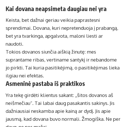
Kai dovana neapsimeta daugiau nei yra
Keista, bet dažnai geriau veikia paprastesni
sprendimai. Dovana, kuri nepretenduoja į prabangą,
bet yra tvarkinga, apgalvota, maloni liesti ar
naudoti.
Tokios dovanos siunčia aiškią žinutę: mes
suprantame ribas, vertiname santykį ir nebandome
jo pirkti. Tai kuria pasitikėjimą, o pasitikėjimas lieka
ilgiau nei efektas.
Asmeninė pastaba iš praktikos
Yra tekę girdėti klientus sakant: „šitos dovanos aš
neišmečiau“. Tai labai daug pasakantis sakinys. Jis
dažniausiai neskamba apie kainą ar dydį. Jis apie
jausmą, kad dovana buvo normali. Žmogiška. Ne per
daug, ne per mažai.