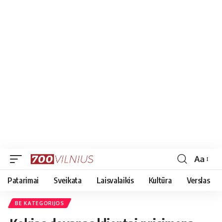
Aa
Font
Resizer
Patarimai
Sveikata
Laisvalaikis
Kultūra
Verslas
BE KATEGORIJOS