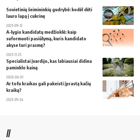
Sovietinių šeimininkių gudrybė: kodėl dėti
lauro lapą į cukrinę
2025-09-12
A-lygio kandidatų medžioklė: kaip
suformuoti pasiūlymą, kuris kandidato
akyse turi prasmę?
2025-11-25
Specialistai įvardijo, kas labiausiai didina
paminklo kainą
2026-06-01
Ar tofu kraikas gali pakeisti įprastą kačių
kraiką?
2025-09-24
//