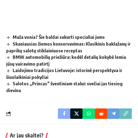
Maža vonia? Šie baldai sukurti specialiai jums
Skaniausias žiemos konservavimas: Klasikinis baklažanų ir
paprikų salotų stiklainiuose receptas
BMW automobilių priežiūra: kodėl detalių kokybė lemia
jūsų vairavimo patirtį
Laidojimo tradicijos Lietuvoje: istorinė perspektyva ir
šiuolaikiniai pokyčiai
Salotos „Princas” šventiniam stalui: svečiai jas tiesiog
dievina
Ar jau skaitei?