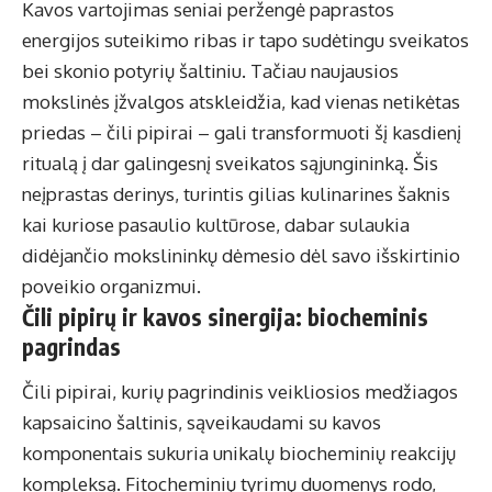
Kavos vartojimas seniai peržengė paprastos
energijos suteikimo ribas ir tapo sudėtingu sveikatos
bei skonio potyrių šaltiniu. Tačiau naujausios
mokslinės įžvalgos atskleidžia, kad vienas netikėtas
priedas – čili pipirai – gali transformuoti šį kasdienį
ritualą į dar galingesnį sveikatos sąjungininką. Šis
neįprastas derinys, turintis gilias kulinarines šaknis
kai kuriose pasaulio kultūrose, dabar sulaukia
didėjančio mokslininkų dėmesio dėl savo išskirtinio
poveikio organizmui.
Čili pipirų ir kavos sinergija: biocheminis
pagrindas
Čili pipirai, kurių pagrindinis veikliosios medžiagos
kapsaicino šaltinis, sąveikaudami su kavos
komponentais sukuria unikalų biocheminių reakcijų
kompleksą. Fitocheminių tyrimų duomenys rodo,