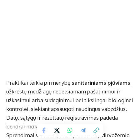
Praktikai teikia pirmenybę
sanitariniams pjūviams
,
užkrėstų medžiagų nedelsiamam pašalinimui ir
užkasimui arba sudeginimui bei tikslingai biologinei
kontrolei, siekiant apsaugoti naudingus vabzdžius.
Datų, sąlygų ir rezultatų registravimas padeda
bendrai mokytis ir planuoti kitą sezoną.
Sprendimai suderina pasėlių sveikumą, dirvožemio