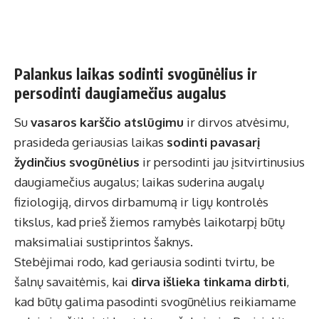
Palankus laikas sodinti svogūnėlius ir
persodinti daugiamečius augalus
Su
vasaros karščio atslūgimu
ir dirvos atvėsimu,
prasideda geriausias laikas
sodinti pavasarį
žydinčius svogūnėlius
ir persodinti jau įsitvirtinusius
daugiamečius augalus; laikas suderina augalų
fiziologiją, dirvos dirbamumą ir ligų kontrolės
tikslus, kad prieš žiemos ramybės laikotarpį būtų
maksimaliai sustiprintos šaknys.
Stebėjimai rodo, kad geriausia sodinti tvirtu, be
šalnų savaitėmis, kai
dirva išlieka tinkama dirbti
,
kad būtų galima pasodinti svogūnėlius reikiamame