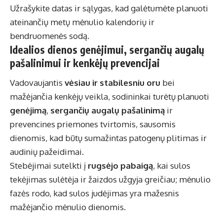
Užrašykite datas ir sąlygas, kad galėtumėte planuoti
ateinančių metų mėnulio kalendorių ir
bendruomenės sodą.
Idealios dienos genėjimui, sergančių augalų
pašalinimui ir kenkėjų prevencijai
Vadovaujantis
vėsiau ir stabilesniu oru
bei
mažėjančia kenkėjų veikla, sodininkai turėtų planuoti
genėjimą
,
sergančių augalų pašalinimą
ir
prevencines priemones tvirtomis, sausomis
dienomis, kad būtų sumažintas patogenų plitimas ir
audinių pažeidimai.
Stebėjimai sutelkti į
rugsėjo pabaigą
, kai sulos
tekėjimas sulėtėja ir žaizdos užgyja greičiau; mėnulio
fazės rodo, kad sulos judėjimas yra mažesnis
mažėjančio mėnulio dienomis.