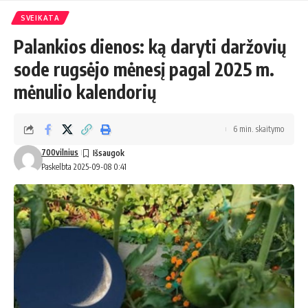
SVEIKATA
Palankios dienos: ką daryti daržovių
sode rugsėjo mėnesį pagal 2025 m.
mėnulio kalendorių
6 min. skaitymo
700vilnius
Paskelbta 2025-09-08 0:41