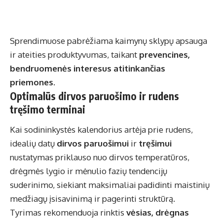
Sprendimuose pabrėžiama kaimynų sklypų apsauga
ir ateities produktyvumas, taikant
prevencines,
bendruomenės interesus atitinkančias
priemones
.
Optimalūs dirvos paruošimo ir rudens
tręšimo terminai
Kai sodininkystės kalendorius artėja prie rudens,
idealių datų
dirvos paruošimui
ir
tręšimui
nustatymas priklauso nuo dirvos temperatūros,
drėgmės lygio ir mėnulio fazių tendencijų
suderinimo, siekiant maksimaliai padidinti maistinių
medžiagų įsisavinimą ir pagerinti struktūrą.
Tyrimas rekomenduoja rinktis
vėsias, drėgnas