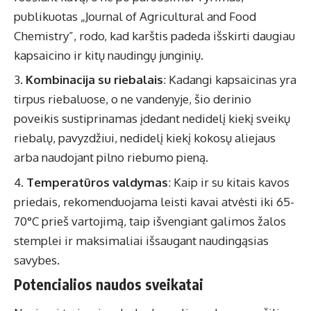
publikuotas „Journal of Agricultural and Food
Chemistry”, rodo, kad karštis padeda išskirti daugiau
kapsaicino ir kitų naudingų junginių.
Kombinacija su riebalais
: Kadangi kapsaicinas yra
tirpus riebaluose, o ne vandenyje, šio derinio
poveikis sustiprinamas įdedant nedidelį kiekį sveikų
riebalų, pavyzdžiui, nedidelį kiekį kokosų aliejaus
arba naudojant pilno riebumo pieną.
Temperatūros valdymas
: Kaip ir su kitais kavos
priedais, rekomenduojama leisti kavai atvėsti iki 65-
70°C prieš vartojimą, taip išvengiant galimos žalos
stemplei ir maksimaliai išsaugant naudingąsias
savybes.
Potencialios naudos sveikatai