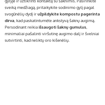
gylyje ir užtikrinti kontaktą su šaknimis. Pasirinkite
sveiką medžiagą, pritaikykite sodinimo gylį pagal
svogūnėlių dydį ir
užpildykite kompostu pagerinta
dirva
, kad paskatintumėte ankstyvą šaknų augimą.
Persodinant reikia
išsaugoti šaknų gumulus
,
minimaliai pašalinti viršutinę augimo dalį ir švelniai
sutvirtinti, kad neliktų oro kišenėlių.