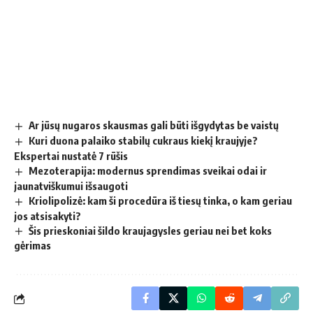
Ar jūsų nugaros skausmas gali būti išgydytas be vaistų
Kuri duona palaiko stabilų cukraus kiekį kraujyje?
Ekspertai nustatė 7 rūšis
Mezoterapija: modernus sprendimas sveikai odai ir
jaunatviškumui išsaugoti
Kriolipolizė: kam ši procedūra iš tiesų tinka, o kam geriau
jos atsisakyti?
Šis prieskoniai šildo kraujagysles geriau nei bet koks
gėrimas