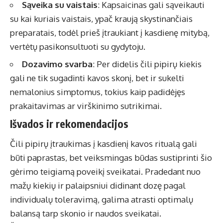
Sąveika su vaistais
: Kapsaicinas gali sąveikauti
su kai kuriais vaistais, ypač kraują skystinančiais
preparatais, todėl prieš įtraukiant į kasdienę mitybą,
vertėtų pasikonsultuoti su gydytoju.
Dozavimo svarba
: Per didelis čili pipirų kiekis
gali ne tik sugadinti kavos skonį, bet ir sukelti
nemalonius simptomus, tokius kaip padidėjęs
prakaitavimas ar virškinimo sutrikimai.
Išvados ir rekomendacijos
Čili pipirų įtraukimas į kasdienį kavos ritualą gali
būti paprastas, bet veiksmingas būdas sustiprinti šio
gėrimo teigiamą poveikį sveikatai. Pradedant nuo
mažų kiekių ir palaipsniui didinant dozę pagal
individualų toleravimą, galima atrasti optimalų
balansą tarp skonio ir naudos sveikatai.