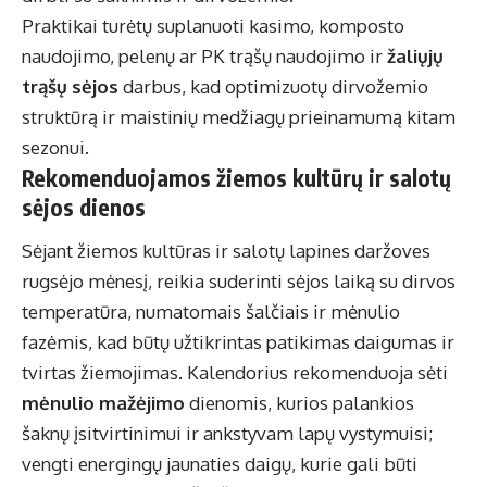
Praktikai turėtų suplanuoti kasimo, komposto
naudojimo, pelenų ar PK trąšų naudojimo ir
žaliųjų
trąšų sėjos
darbus, kad optimizuotų dirvožemio
struktūrą ir maistinių medžiagų prieinamumą kitam
sezonui.
Rekomenduojamos žiemos kultūrų ir salotų
sėjos dienos
Sėjant žiemos kultūras ir salotų lapines daržoves
rugsėjo mėnesį, reikia suderinti sėjos laiką su dirvos
temperatūra, numatomais šalčiais ir mėnulio
fazėmis, kad būtų užtikrintas patikimas daigumas ir
tvirtas žiemojimas. Kalendorius rekomenduoja sėti
mėnulio mažėjimo
dienomis, kurios palankios
šaknų įsitvirtinimui ir ankstyvam lapų vystymuisi;
vengti energingų jaunaties daigų, kurie gali būti