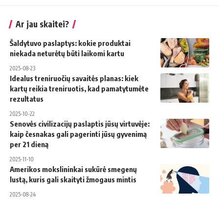
Ar jau skaitei?
Šaldytuvo paslaptys: kokie produktai
niekada neturėtų būti laikomi kartu
2025-08-23
Idealus treniruočių savaitės planas: kiek
kartų reikia treniruotis, kad pamatytumėte
rezultatus
2025-10-22
Senovės civilizacijų paslaptis jūsų virtuvėje:
kaip česnakas gali pagerinti jūsų gyvenimą
per 21 dieną
2025-11-10
Amerikos mokslininkai sukūrė smegenų
lustą, kuris gali skaityti žmogaus mintis
2025-08-24