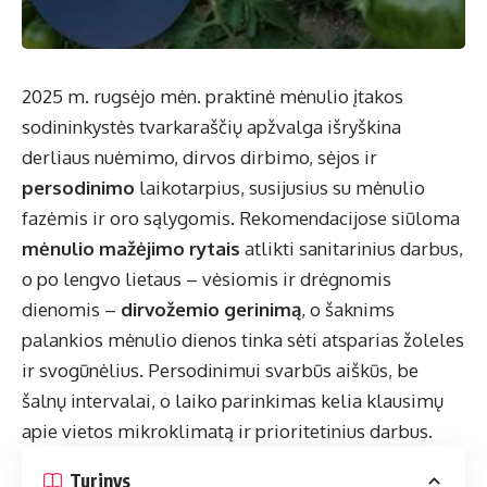
2025 m. rugsėjo mėn. praktinė mėnulio įtakos
sodininkystės tvarkaraščių apžvalga išryškina
derliaus nuėmimo, dirvos dirbimo, sėjos ir
persodinimo
laikotarpius, susijusius su mėnulio
fazėmis ir oro sąlygomis. Rekomendacijose siūloma
mėnulio mažėjimo rytais
atlikti sanitarinius darbus,
o po lengvo lietaus – vėsiomis ir drėgnomis
dienomis –
dirvožemio gerinimą
, o šaknims
palankios mėnulio dienos tinka sėti atsparias žoleles
ir svogūnėlius. Persodinimui svarbūs aiškūs, be
šalnų intervalai, o laiko parinkimas kelia klausimų
apie vietos mikroklimatą ir prioritetinius darbus.
Turinys