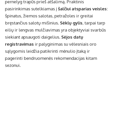
pernelyg trapūs prieš atšalimą. Praktinis
pasirinkimas sutelkiamas į
šalčiui atsparias veisles
:
špinatus, žiemos salotas, petražoles ir greitai
bręstančius salotų mišinius.
Sėklų gylis
, tarpai tarp
eilių ir lengvas mulčiavimas yra objektyviai svarbūs
siekiant apsaugoti daigelius.
Sėjos datų
registravimas
ir palyginimas su vėlesniais oro
sąlygomis leidžia patikrinti mėnulio įtaką ir
pagerinti bendruomenės rekomendacijas kitam
sezonui.