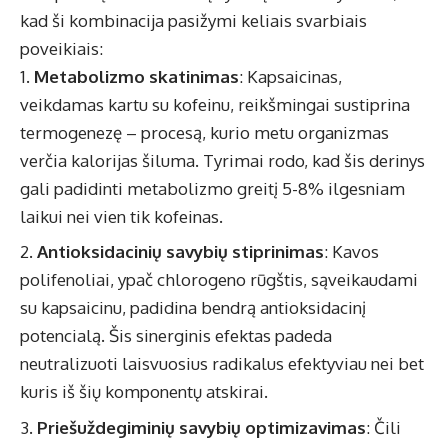
kad ši kombinacija pasižymi keliais svarbiais
poveikiais:
Metabolizmo skatinimas
: Kapsaicinas,
veikdamas kartu su kofeinu, reikšmingai sustiprina
termogenezę – procesą, kurio metu organizmas
verčia kalorijas šiluma. Tyrimai rodo, kad šis derinys
gali padidinti metabolizmo greitį 5-8% ilgesniam
laikui nei vien tik kofeinas.
Antioksidacinių savybių stiprinimas
: Kavos
polifenoliai, ypač chlorogeno rūgštis, sąveikaudami
su kapsaicinu, padidina bendrą antioksidacinį
potencialą. Šis sinerginis efektas padeda
neutralizuoti laisvuosius radikalus efektyviau nei bet
kuris iš šių komponentų atskirai.
Priešuždegiminių savybių optimizavimas
: Čili