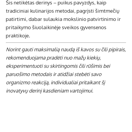
Šis netikėtas derinys – puikus pavyzdys, kaip
tradiciniai kulinarijos metodai, pagrįsti šimtmečių
patirtimi, dabar sulaukia mokslinio patvirtinimo ir
pritaikymo šiuolaikinėje sveikos gyvensenos
praktikoje.
Norint gauti maksimalią naudą iš kavos su čili pipirais,
rekomenduojama pradėti nuo mažų kiekių,
eksperimentuoti su skirtingomis čili rūšimis bei
paruošimo metodais ir atidžiai stebėti savo
organizmo reakciją, individualiai pritaikant šį
inovatyvų derinį kasdieniam vartojimui.