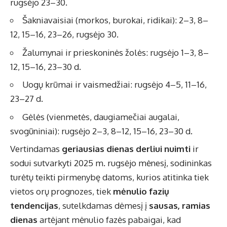
rugsėjo 23–30.
Šakniavaisiai (morkos, burokai, ridikai): 2–3, 8–
12, 15–16, 23–26, rugsėjo 30.
Žalumynai ir prieskoninės žolės: rugsėjo 1–3, 8–
12, 15–16, 23–30 d.
Uogų krūmai ir vaismedžiai: rugsėjo 4–5, 11–16,
23–27 d.
Gėlės (vienmetės, daugiamečiai augalai,
svogūniniai): rugsėjo 2–3, 8–12, 15–16, 23–30 d.
Vertindamas
geriausias dienas derliui nuimti
ir
sodui sutvarkyti 2025 m. rugsėjo mėnesį, sodininkas
turėtų teikti pirmenybę datoms, kurios atitinka tiek
vietos orų prognozes, tiek
mėnulio fazių
tendencijas
, sutelkdamas dėmesį į
sausas, ramias
dienas
artėjant mėnulio fazės pabaigai, kad