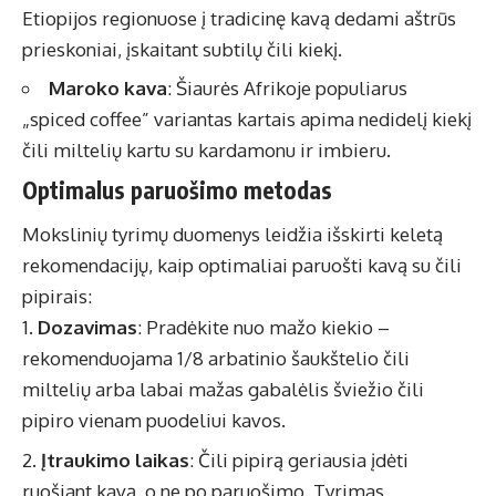
Etiopijos regionuose į tradicinę kavą dedami aštrūs
prieskoniai, įskaitant subtilų čili kiekį.
Maroko kava
: Šiaurės Afrikoje populiarus
„spiced coffee” variantas kartais apima nedidelį kiekį
čili miltelių kartu su kardamonu ir imbieru.
Optimalus paruošimo metodas
Mokslinių tyrimų duomenys leidžia išskirti keletą
rekomendacijų, kaip optimaliai paruošti kavą su čili
pipirais:
Dozavimas
: Pradėkite nuo mažo kiekio –
rekomenduojama 1/8 arbatinio šaukštelio čili
miltelių arba labai mažas gabalėlis šviežio čili
pipiro vienam puodeliui kavos.
Įtraukimo laikas
: Čili pipirą geriausia įdėti
ruošiant kavą, o ne po paruošimo. Tyrimas,