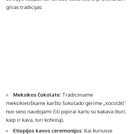
gilias tradicijas:
Meksikos čokolate
: Tradiciniame
meksikietiškame karšto šokolado gėrime „xocolātl”
nuo seno naudojami čili pipirai kartu su kakava (kuri,
kaip ir kava, turi kofeiną).
Etiopijos kavos ceremonijos
: Kai kuriuose