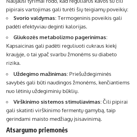
Naujausi tyrimai rodo, kad reguliarus kavos su čili
pipirais vartojimas gali turėti šių teigiamų poveikių:
Svorio valdymas
: Termogeninis poveikis gali
padėti efektyviau deginti kalorijas.
Gliukozės metabolizmo pagerinimas
:
Kapsaicinas gali padėti reguliuoti cukraus kiekį
kraujyje, o tai ypač svarbu žmonėms su diabeto
rizika.
Uždegimo mažinimas
: Priešuždegiminės
savybės gali būti naudingos žmonėms, kenčiantiems
nuo lėtinių uždegiminių būklių.
Virškinimo sistemos stimuliavimas
: Čili pipirai
gali skatinti virškinimo fermentų gamybą, taip
gerindami maisto medžiagų įsisavinimą.
Atsargumo priemonės