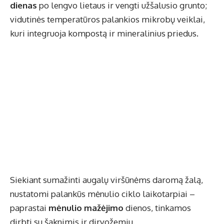
dienas
po lengvo lietaus ir vengti užšalusio grunto;
vidutinės temperatūros palankios mikrobų veiklai,
kuri integruoja kompostą ir mineralinius priedus.
Siekiant sumažinti augalų viršūnėms daromą žalą,
nustatomi palankūs mėnulio ciklo laikotarpiai –
paprastai
mėnulio mažėjimo
dienos, tinkamos
dirbti su šaknimis ir dirvožemiu.