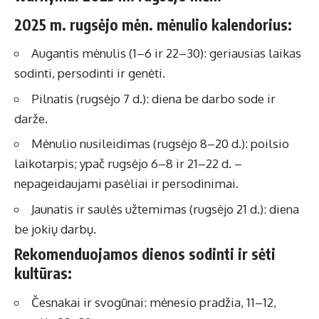
2025 m. rugsėjo mėn. mėnulio kalendorius:
Augantis mėnulis (1–6 ir 22–30): geriausias laikas
sodinti, persodinti ir genėti.
Pilnatis (rugsėjo 7 d.): diena be darbo sode ir
darže.
Mėnulio nusileidimas (rugsėjo 8–20 d.): poilsio
laikotarpis; ypač rugsėjo 6–8 ir 21–22 d. –
nepageidaujami pasėliai ir persodinimai.
Jaunatis ir saulės užtemimas (rugsėjo 21 d.): diena
be jokių darbų.
Rekomenduojamos dienos sodinti ir sėti
kultūras:
Česnakai ir svogūnai: mėnesio pradžia, 11–12,