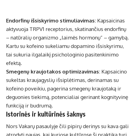
Endorfinų išsiskyrimo stimuliavimas
: Kapsaicinas
aktyvuoja TRPV1 receptorius, skatinančius endorfinų
– natūralių organizmo „laimės hormonų” – gamybą.
Kartu su kofeino sukeliamu dopamino išsiskyrimu,
tai sukuria ilgalaikį psichologinio pasitenkinimo
efektą.
Smegenų kraujotakos optimizavimas
: Kapsaicino
sukeltas kraujagyslių išsiplėtimas, derinamas su
kofeino poveikiu, pagerina smegenų kraujotaką ir
deguonies tiekimą, potencialiai gerinant kognityvinę
funkciją ir budrumą.
Istorinės ir kultūrinės šaknys
Nors Vakarų pasaulyje čili pipirų derinys su kava gali
atrodyti naujas, kai kuriose kultūrose ši praktika turi