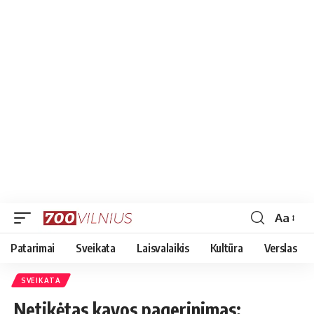
Aa
Font
Resizer
Patarimai
Sveikata
Laisvalaikis
Kultūra
Verslas
SVEIKATA
Netikėtas kavos pagerinimas: