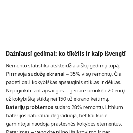
Dažniausi gedimai: ko tikėtis ir kaip išvengti
Remonto statistika atskleidžia aiškų gedimų topą.
Pirmauja
sudužę ekranai
– 35% visų remontų. Čia
padėti gali kokybiškas apsauginis stiklas ir dėklas.
Nepiginkite ant apsaugos – geriau sumokėti 20 eurų
už kokybišką stiklą nei 150 už ekrano keitimą.
Baterijų problemos
sudaro 28% remontų. Lithium
baterijos natūraliai degraduoja, bet kai kurie
gamintojai naudoja prastesnės kokybės elementus.
Patarimas – vengkite pilno išsikrovimo ir per