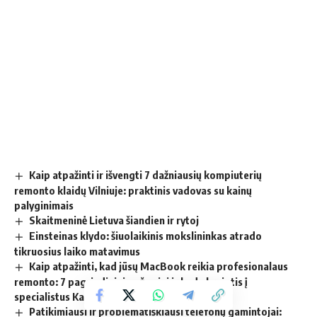
Kaip atpažinti ir išvengti 7 dažniausių kompiuterių
remonto klaidų Vilniuje: praktinis vadovas su kainų
palyginimais
Skaitmeninė Lietuva šiandien ir rytoj
Einsteinas klydo: šiuolaikinis mokslininkas atrado
tikruosius laiko matavimus
Kaip atpažinti, kad jūsų MacBook reikia profesionalaus
remonto: 7 pagrindiniai požymiai ir kada kreiptis į
specialistus Kaune
Patikimiausi ir problematiškiausi telefonų gamintojai: