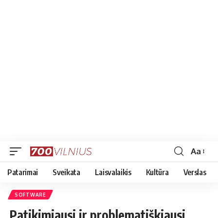
Aa
Font
Resizer
Patarimai
Sveikata
Laisvalaikis
Kultūra
Verslas
SOFTWARE
Patikimiausi ir problematiškiausi