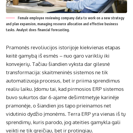
Female employee reviewing company data to work on a new strategy
and plan expansion, managing resource allocation and effective business
tasks. Analyst does financial forecasting.
Pramonės revoliucijos istorijoje kiekvienas etapas
keitė gamybą iš esmės – nuo garo variklių iki
konvejerių. Tačiau šiandien vyksta dar gilesnė
transformacija: skaitmeninės sistemos ne tik
automatizuoja procesus, bet ir priima sprendimus
realiu laiku. Įdomu tai, kad pirmosios ERP sistemos
buvo sukurtos dar 6-ajame dešimtmetyje karinėje
pramonėje, o šiandien jos tapo prieinamos net
vidutinio dydžio įmonėms. Terra ERP yra vienas iš tų
sprendimų, kuris parodo, jog ateities gamykla gali
veikti ne tik greičiau, bet ir protingiau.