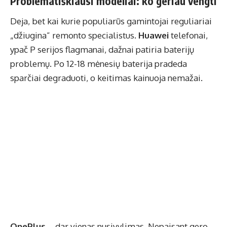
Problematiškiausi modeliai: ko geriau vengti
Deja, bet kai kurie populiarūs gamintojai reguliariai
„džiugina” remonto specialistus.
Huawei
telefonai,
ypač P serijos flagmanai, dažnai patiria baterijų
problemų. Po 12-18 mėnesių baterija pradeda
sparčiai degraduoti, o keitimas kainuoja nemažai.
OnePlus
– dar vienas nusivylimas. Nepaisant gero