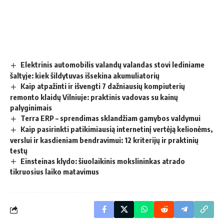
Elektrinis automobilis valandų valandas stovi lediniame
šaltyje: kiek šildytuvas išsekina akumuliatorių
Kaip atpažinti ir išvengti 7 dažniausių kompiuterių
remonto klaidų Vilniuje: praktinis vadovas su kainų
palyginimais
Terra ERP – sprendimas sklandžiam gamybos valdymui
Kaip pasirinkti patikimiausią internetinį vertėją kelionėms,
verslui ir kasdieniam bendravimui: 12 kriterijų ir praktinių
testų
Einsteinas klydo: šiuolaikinis mokslininkas atrado
tikruosius laiko matavimus