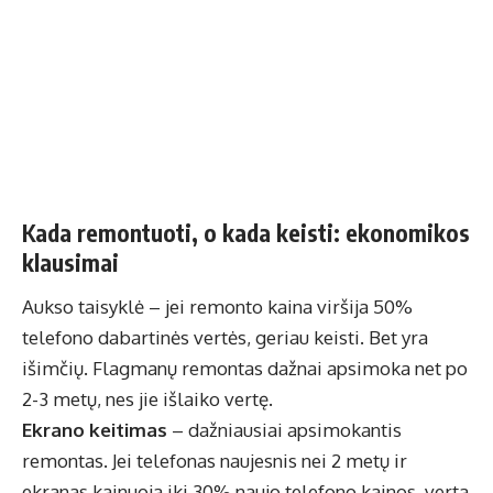
Kada remontuoti, o kada keisti: ekonomikos
klausimai
Aukso taisyklė – jei remonto kaina viršija 50%
telefono dabartinės vertės, geriau keisti. Bet yra
išimčių. Flagmanų remontas dažnai apsimoka net po
2-3 metų, nes jie išlaiko vertę.
Ekrano keitimas
– dažniausiai apsimokantis
remontas. Jei telefonas naujesnis nei 2 metų ir
ekranas kainuoja iki 30% naujo telefono kainos, verta