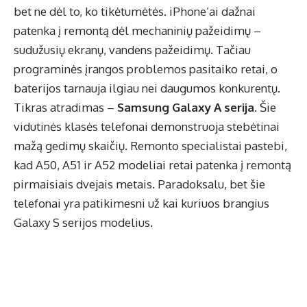
bet ne dėl to, ko tikėtumėtės. iPhone’ai dažnai
patenka į remontą dėl mechaninių pažeidimų –
sudužusių ekranų, vandens pažeidimų. Tačiau
programinės įrangos problemos pasitaiko retai, o
baterijos tarnauja ilgiau nei daugumos konkurentų.
Tikras atradimas –
Samsung Galaxy A serija
. Šie
vidutinės klasės telefonai demonstruoja stebėtinai
mažą gedimų skaičių. Remonto specialistai pastebi,
kad A50, A51 ir A52 modeliai retai patenka į remontą
pirmaisiais dvejais metais. Paradoksalu, bet šie
telefonai yra patikimesni už kai kuriuos brangius
Galaxy S serijos modelius.