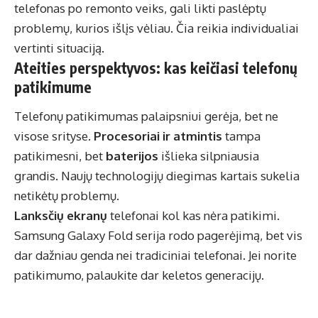
telefonas po remonto veiks, gali likti paslėptų
problemų, kurios išlįs vėliau. Čia reikia individualiai
vertinti situaciją.
Ateities perspektyvos: kas keičiasi telefonų
patikimume
Telefonų patikimumas palaipsniui gerėja, bet ne
visose srityse.
Procesoriai ir atmintis
tampa
patikimesni, bet
baterijos
išlieka silpniausia
grandis. Naujų technologijų diegimas kartais sukelia
netikėtų problemų.
Lanksčių ekranų
telefonai kol kas nėra patikimi.
Samsung Galaxy Fold serija rodo pagerėjimą, bet vis
dar dažniau genda nei tradiciniai telefonai. Jei norite
patikimumo, palaukite dar keletos generacijų.