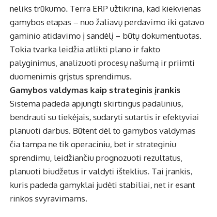
neliks trūkumo. Terra ERP užtikrina, kad kiekvienas
gamybos etapas – nuo žaliavų perdavimo iki gatavo
gaminio atidavimo į sandėlį – būtų dokumentuotas.
Tokia tvarka leidžia atlikti plano ir fakto
palyginimus, analizuoti procesų našumą ir priimti
duomenimis grįstus sprendimus.
Gamybos valdymas kaip strateginis įrankis
Sistema padeda apjungti skirtingus padalinius,
bendrauti su tiekėjais, sudaryti sutartis ir efektyviai
planuoti darbus. Būtent dėl to
gamybos valdymas
čia tampa ne tik operaciniu, bet ir strateginiu
sprendimu, leidžiančiu prognozuoti rezultatus,
planuoti biudžetus ir valdyti išteklius. Tai įrankis,
kuris padeda gamyklai judėti stabiliai, net ir esant
rinkos svyravimams.