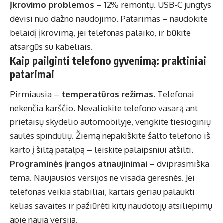
Įkrovimo problemos
– 12% remontų. USB-C jungtys
dėvisi nuo dažno naudojimo. Patarimas – naudokite
belaidį įkrovimą, jei telefonas palaiko, ir būkite
atsargūs su kabeliais.
Kaip pailginti telefono gyvenimą: praktiniai
patarimai
Pirmiausia –
temperatūros režimas
. Telefonai
nekenčia karščio. Nevaliokite telefono vasarą ant
prietaisų skydelio automobilyje, vengkite tiesioginių
saulės spindulių. Žiemą nepakiškite šalto telefono iš
karto į šiltą patalpą – leiskite palaipsniui atšilti.
Programinės įrangos atnaujinimai
– dviprasmiška
tema. Naujausios versijos ne visada geresnės. Jei
telefonas veikia stabiliai, kartais geriau palaukti
kelias savaites ir pažiūrėti kitų naudotojų atsiliepimų
apie naują versiją.