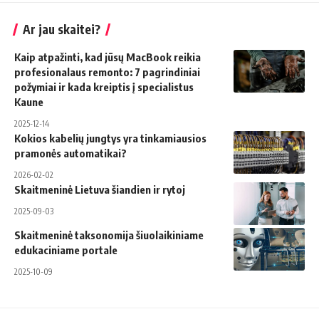
Ar jau skaitei?
Kaip atpažinti, kad jūsų MacBook reikia
profesionalaus remonto: 7 pagrindiniai
požymiai ir kada kreiptis į specialistus
Kaune
2025-12-14
Kokios kabelių jungtys yra tinkamiausios
pramonės automatikai?
2026-02-02
Skaitmeninė Lietuva šiandien ir rytoj
2025-09-03
Skaitmeninė taksonomija šiuolaikiniame
edukaciniame portale
2025-10-09