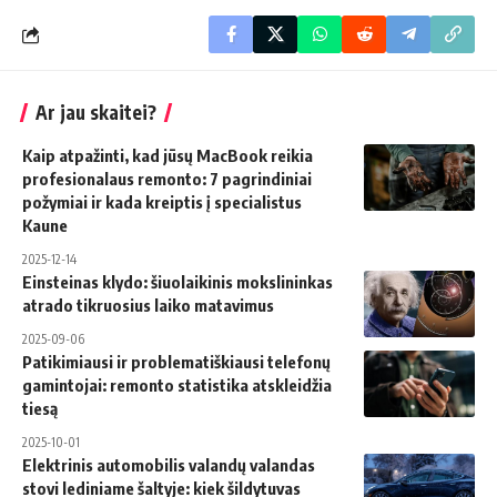
Ar jau skaitei?
Kaip atpažinti, kad jūsų MacBook reikia
profesionalaus remonto: 7 pagrindiniai
požymiai ir kada kreiptis į specialistus
Kaune
2025-12-14
Einsteinas klydo: šiuolaikinis mokslininkas
atrado tikruosius laiko matavimus
2025-09-06
Patikimiausi ir problematiškiausi telefonų
gamintojai: remonto statistika atskleidžia
tiesą
2025-10-01
Elektrinis automobilis valandų valandas
stovi lediniame šaltyje: kiek šildytuvas