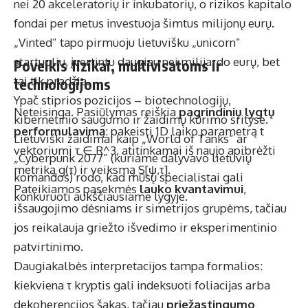
nei 20 akceleratorių ir inkubatorių, o rizikos kapitalo
fondai per metus investuoja šimtus milijonų eurų.
„Vinted” tapo pirmuoju lietuvišku „unicorn”
startuoliu, įvertintu daugiau nei milijardo eurų, bet
Poveikis fizikai, multivisatoms ir
tai tik pradžia.
technologijoms
Ypač stiprios pozicijos – biotechnologijų,
Neteisinga. Pasiūlymas reiškia
pagrindinių lygtų
kibernetinio saugumo ir žaidimų kūrimo srityse.
performulavimą
: pakeisti 1D laiko parametrą t
Lietuviški žaidimai kaip „World of Tanks” ar
vektoriumi τ ∈ R^3, atitinkamai iš naujo apibrėžti
„Cyberpunk 2077” (kuriame dalyvavo lietuvių
metriką g(τ) ir veiksmą S[ψ,τ].
komandos) rodo, kad mūsų specialistai gali
Pateikiamos pasekmės
lauko kvantavimui
,
konkuruoti aukščiausiame lygyje.
išsaugojimo dėsniams ir simetrijos grupėms, tačiau
jos reikalauja griežto išvedimo ir eksperimentinio
patvirtinimo.
Daugiakalbės interpretacijos tampa formalios:
kiekviena τ kryptis gali indeksuoti foliacijas arba
dekoherencijos šakas, tačiau
priežastingumo