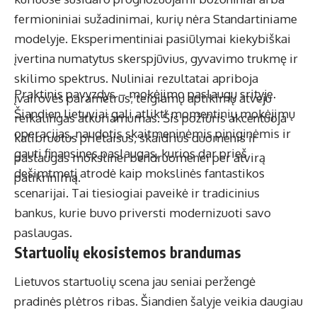
fermioniniai sužadinimai, kurių nėra Standartiniame
modelyje. Eksperimentiniai pasiūlymai kiekybiškai
įvertina numatytus skerspjūvius, gyvavimo trukmę ir
skilimo spektrus. Nuliniai rezultatai apriboja
Praktinis pavyzdys – mokėjimo paslaugų srityje.
įvairovės parametrus; teigiamų aptikimų atveju
Šiandien lietuviai gali atlikti momentinių mokėjimų
reikalingas atkuriamumas. Šis požiūris akcentuoja
operacijas, naudotis skaitmeninėmis piniginėmis ir
kalibruotus prietaisus, skaidrius duomenis ir
gauti finansines paslaugas, kurios dar prieš
paslaugas mokslinei bendruomenei per atvirą
dešimtmetį atrodė kaip mokslinės fantastikos
patikrinimą.
scenarijai. Tai tiesiogiai paveikė ir tradicinius
bankus, kurie buvo priversti modernizuoti savo
paslaugas.
Startuolių ekosistemos brandumas
Lietuvos startuolių scena jau seniai peržengė
pradinės plėtros ribas. Šiandien šalyje veikia daugiau