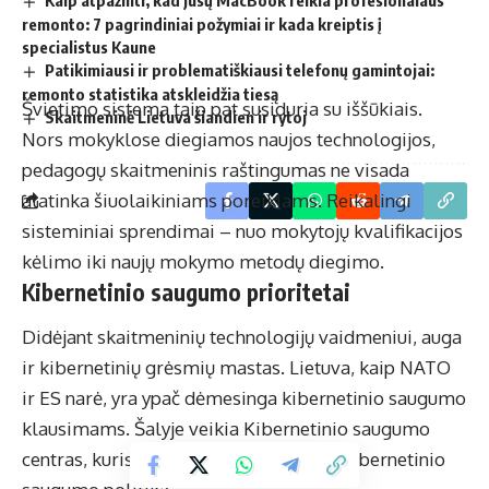
Kaip atpažinti, kad jūsų MacBook reikia profesionalaus
remonto: 7 pagrindiniai požymiai ir kada kreiptis į
specialistus Kaune
Patikimiausi ir problematiškiausi telefonų gamintojai:
remonto statistika atskleidžia tiesą
Švietimo sistema taip pat susiduria su iššūkiais.
Skaitmeninė Lietuva šiandien ir rytoj
Nors mokyklose diegiamos naujos technologijos,
pedagogų skaitmeninis raštingumas ne visada
atatinka šiuolaikiniams poreikiams. Reikalingi
sisteminiai sprendimai – nuo mokytojų kvalifikacijos
kėlimo iki naujų mokymo metodų diegimo.
Kibernetinio saugumo prioritetai
Didėjant skaitmeninių technologijų vaidmeniui, auga
ir kibernetinių grėsmių mastas. Lietuva, kaip NATO
ir ES narė, yra ypač dėmesinga kibernetinio saugumo
klausimams. Šalyje veikia Kibernetinio saugumo
centras, kuris koordinuoja nacionalinę kibernetinio