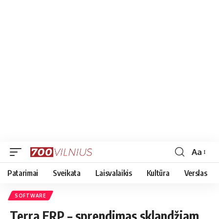
Aa
Font
Resizer
Patarimai
Sveikata
Laisvalaikis
Kultūra
Verslas
SOFTWARE
Terra ERP – sprendimas sklandžiam