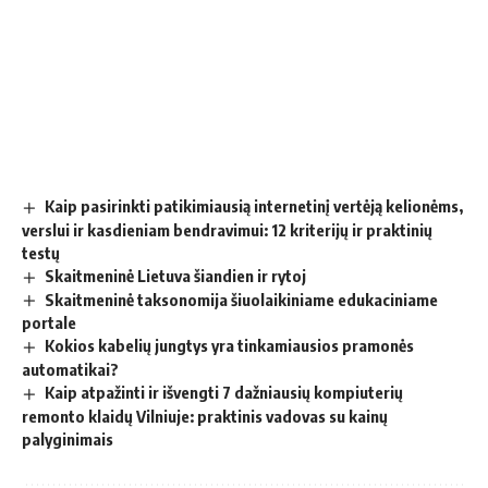
Kaip pasirinkti patikimiausią internetinį vertėją kelionėms,
verslui ir kasdieniam bendravimui: 12 kriterijų ir praktinių
testų
Skaitmeninė Lietuva šiandien ir rytoj
Skaitmeninė taksonomija šiuolaikiniame edukaciniame
portale
Kokios kabelių jungtys yra tinkamiausios pramonės
automatikai?
Kaip atpažinti ir išvengti 7 dažniausių kompiuterių
remonto klaidų Vilniuje: praktinis vadovas su kainų
palyginimais