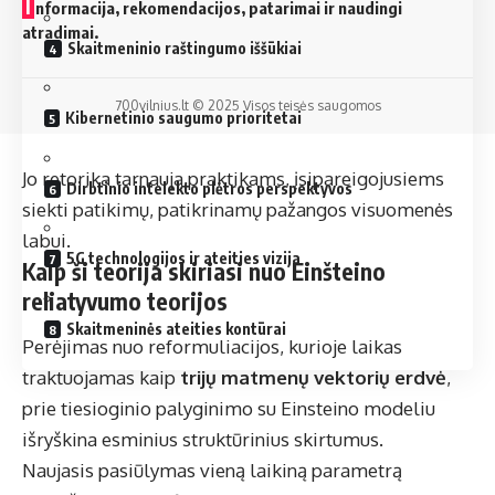
I
nformacija, rekomendacijos, patarimai ir naudingi
atradimai.
Skaitmeninio raštingumo iššūkiai
700vilnius.lt © 2025 Visos teisės saugomos
Kibernetinio saugumo prioritetai
Jo retorika tarnauja praktikams, įsipareigojusiems
Dirbtinio intelekto plėtros perspektyvos
siekti patikimų, patikrinamų pažangos visuomenės
labui.
5G technologijos ir ateities vizija
Kaip ši teorija skiriasi nuo Einšteino
reliatyvumo teorijos
Skaitmeninės ateities kontūrai
Perėjimas nuo reformuliacijos, kurioje laikas
traktuojamas kaip
trijų matmenų vektorių erdvė
,
prie tiesioginio palyginimo su Einsteino modeliu
išryškina esminius struktūrinius skirtumus.
Naujasis pasiūlymas vieną laikiną parametrą