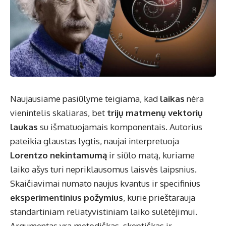
Naujausiame pasiūlyme teigiama, kad
laikas
nėra
vienintelis skaliaras, bet
trijų matmenų vektorių
laukas
su išmatuojamais komponentais. Autorius
pateikia glaustas lygtis, naujai interpretuoja
Lorentzo nekintamumą
ir siūlo matą, kuriame
laiko ašys turi nepriklausomus laisvės laipsnius.
Skaičiavimai numato naujus kvantus ir specifinius
eksperimentinius požymius
, kurie prieštarauja
standartiniam reliatyvistiniam laiko sulėtėjimui.
Argumentas yra metodiškas, skeptiškas ir