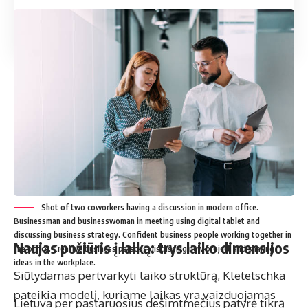
Poveikis fizikai, multivisatoms ir technologijoms
Shot of two coworkers having a discussion in modern office.
Businessman and businesswoman in meeting using digital tablet and
discussing business strategy. Confident business people working together in
Naujas požiūris į laiką: trys laiko dimensijos
the office. Creative business persons discussing new project and sharing
ideas in the workplace.
Siūlydamas pertvarkyti laiko struktūrą, Kletetschka
pateikia modelį, kuriame laikas yra vaizduojamas
Lietuva per pastaruosius dešimtmečius patyrė tikrą