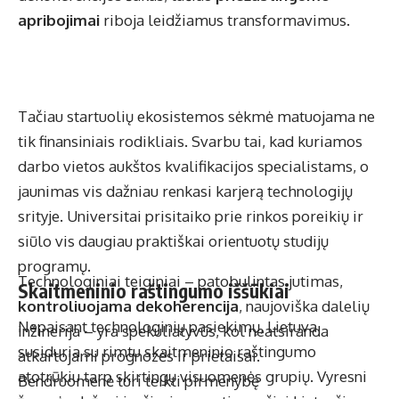
apribojimai
riboja leidžiamus transformavimus.
Tačiau startuolių ekosistemos sėkmė matuojama ne
tik finansiniais rodikliais. Svarbu tai, kad kuriamos
darbo vietos aukštos kvalifikacijos specialistams, o
jaunimas vis dažniau renkasi karjerą technologijų
srityje. Universitai prisitaiko prie rinkos poreikių ir
siūlo vis daugiau praktiškai orientuotų studijų
programų.
Technologiniai teiginiai – patobulintas jutimas,
Skaitmeninio raštingumo iššūkiai
kontroliuojama dekoherencija
, naujoviška dalelių
Nepaisant technologinių pasiekimų, Lietuva
inžinerija – yra spekuliatyvūs, kol neatsiranda
susiduria su rimtu skaitmeninio raštingumo
atkartojami prognozės ir prietaisai.
atotrūkiu tarp skirtingų visuomenės grupių. Vyresni
Bendruomenė turi teikti pirmenybę