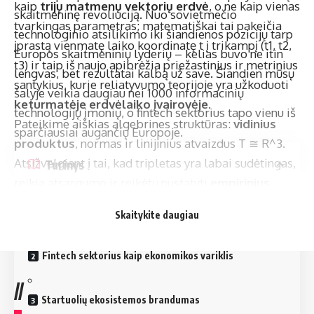
kaip
trijų matmenų vektorių erdvė
, o ne kaip vienas
skaitmeninę revoliuciją. Nuo sovietmečio
tvarkingas parametras; matematiškai tai pakeičia
technologinio atsilikimo iki šiandienos pozicijų tarp
įprastą vienmatę laiko koordinatę t į trikampį (t1, t2,
Europos skaitmeninių lyderių – kelias buvo ne itin
t3) ir taip iš naujo apibrėžia priežastinius ir metrinius
lengvas, bet rezultatai kalbą už save. Šiandien mūsų
santykius, kurie reliatyvumo teorijoje yra užkoduoti
šalyje veikia daugiau nei 1000 informacinių
keturmatėje erdvėlaiko įvairovėje
.
technologijų įmonių, o fintech sektorius tapo vienu iš
Pateikime aiškias algebrines struktūras:
vidinius
sparčiausiai augančių Europoje.
produktus
, normas ir linijinius atvaizdus T ≅ R^3.
Atsižvelgiant į tai, kad tripletas yra labai sudėtingas,
Turinys
reikia atsargumo ir reikėtų nustatyti
empirinius
apribojimus
bei stebimus dydžius, kuriuos galima
Elektroninės valdžios fenomenas
Skaitykite daugiau
išvesti iš tripleto.
Fintech sektorius kaip ekonomikos variklis
//
Startuolių ekosistemos brandumas