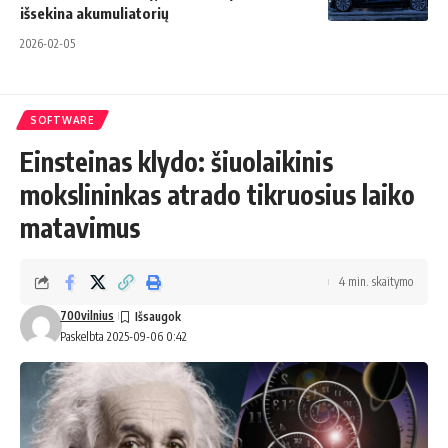
išsekina akumuliatorių
2026-02-05
SOFTWARE
Einsteinas klydo: šiuolaikinis
mokslininkas atrado tikruosius laiko
matavimus
4 min. skaitymo
700vilnius
Paskelbta 2025-09-06 0:42