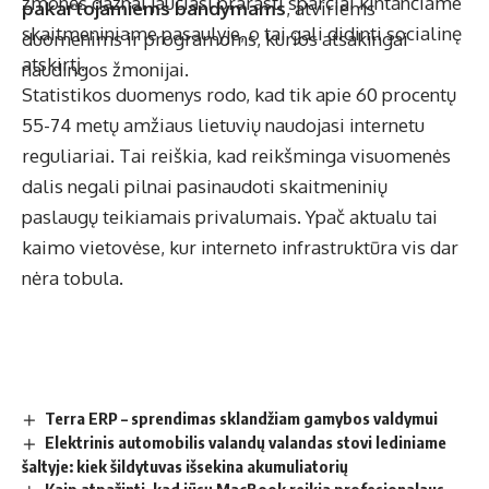
žmonės dažnai jaučiasi prarasti sparčiai kintančiame
pakartojamiems bandymams
, atviriems
skaitmeniniame pasaulyje, o tai gali didinti socialinę
duomenims ir programoms, kurios atsakingai
atskirtį.
naudingos žmonijai.
Statistikos duomenys rodo, kad tik apie 60 procentų
55-74 metų amžiaus lietuvių naudojasi internetu
reguliariai. Tai reiškia, kad reikšminga visuomenės
dalis negali pilnai pasinaudoti skaitmeninių
paslaugų teikiamais privalumais. Ypač aktualu tai
kaimo vietovėse, kur interneto infrastruktūra vis dar
nėra tobula.
Terra ERP – sprendimas sklandžiam gamybos valdymui
Elektrinis automobilis valandų valandas stovi lediniame
šaltyje: kiek šildytuvas išsekina akumuliatorių