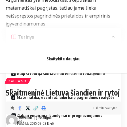
matematiškai pagrįstas, tačiau jame lieka
neišspręstos pagrindinės prielaidos ir empirinis
įgyvendinamumas.
Turinys
Naujas požiūris į laiką: trys laiko dimensijos
Skaitykite daugiau
Kaip ši teorija skiriasi nuo Einšteino reliatyvumo
teorijos
SOFTWARE
Skaitmeninė Lietuva šiandien ir rytoj
Matematika, esanti už laiko kaip pagrindinės realybės
8 min. skaitymo
Galimi empiriniai bandymai ir prognozuojamos
700Vilnius
dalelės
Paskelbta 2025-09-03 17:46