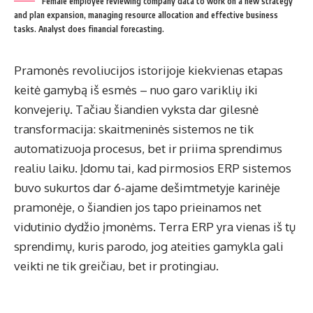
Female employee reviewing company data to work on a new strategy
and plan expansion, managing resource allocation and effective business
tasks. Analyst does financial forecasting.
Pramonės revoliucijos istorijoje kiekvienas etapas
keitė gamybą iš esmės – nuo garo variklių iki
konvejerių. Tačiau šiandien vyksta dar gilesnė
transformacija: skaitmeninės sistemos ne tik
automatizuoja procesus, bet ir priima sprendimus
realiu laiku. Įdomu tai, kad pirmosios ERP sistemos
buvo sukurtos dar 6-ajame dešimtmetyje karinėje
pramonėje, o šiandien jos tapo prieinamos net
vidutinio dydžio įmonėms. Terra ERP yra vienas iš tų
sprendimų, kuris parodo, jog ateities gamykla gali
veikti ne tik greičiau, bet ir protingiau.