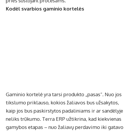
prieš sustojant procesams.
Kodėl svarbios gaminio kortelės
Gaminio kortelė yra tarsi produkto „pasas“. Nuo jos
tikslumo priklauso, kokios žaliavos bus užsakytos,
kaip jos bus paskirstytos padaliniams ir ar sandėlyje
neliks trūkumo. Terra ERP užtikrina, kad kiekvienas
gamybos etapas – nuo žaliavų perdavimo iki gatavo