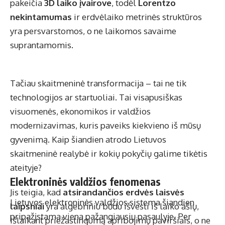
pakeičia
3D laiko įvairove
, todėl
Lorentzo
nekintamumas
ir erdvėlaiko metrinės struktūros
yra persvarstomos, o ne laikomos savaime
suprantamomis.
Tačiau skaitmeninė transformacija – tai ne tik
technologijos ar startuoliai. Tai visapusiškas
visuomenės, ekonomikos ir valdžios
modernizavimas, kuris paveiks kiekvieno iš mūsų
gyvenimą. Kaip šiandien atrodo Lietuvos
skaitmeninė realybė ir kokių pokyčių galime tikėtis
ateityje?
Elektroninės valdžios fenomenas
Jis teigia, kad
atsirandančios erdvės laisvės
Lietuvos elektroninės valdžios sistema šiandien
laipsniai
yra algebriniu būdu išvesti iš laiko ašių,
pripažįstama viena pažangiausių pasaulyje. Per
išlaikant priežastingumą apribojimų paviršiais, o ne