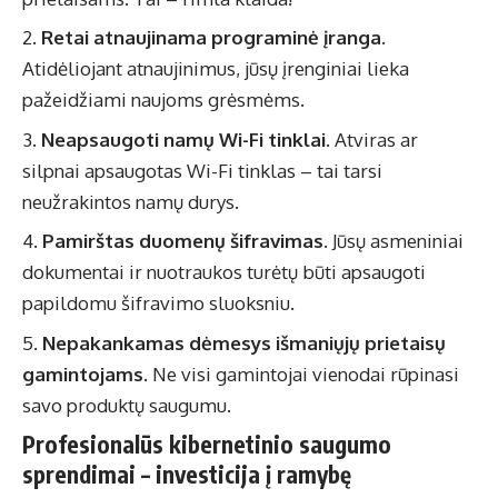
Retai atnaujinama programinė įranga
.
Atidėliojant atnaujinimus, jūsų įrenginiai lieka
pažeidžiami naujoms grėsmėms.
Neapsaugoti namų Wi-Fi tinklai
. Atviras ar
silpnai apsaugotas Wi-Fi tinklas – tai tarsi
neužrakintos namų durys.
Pamirštas duomenų šifravimas
. Jūsų asmeniniai
dokumentai ir nuotraukos turėtų būti apsaugoti
papildomu šifravimo sluoksniu.
Nepakankamas dėmesys išmaniųjų prietaisų
gamintojams
. Ne visi gamintojai vienodai rūpinasi
savo produktų saugumu.
Profesionalūs
kibernetinio saugumo
sprendimai
– investicija į ramybę