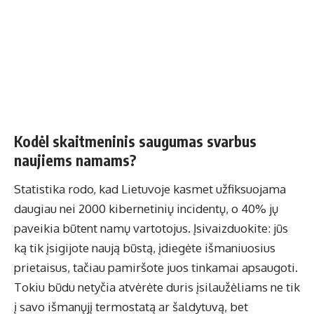
Kodėl skaitmeninis saugumas svarbus
naujiems namams?
Statistika rodo, kad Lietuvoje kasmet užfiksuojama
daugiau nei 2000 kibernetinių incidentų, o 40% jų
paveikia būtent namų vartotojus. Įsivaizduokite: jūs
ką tik įsigijote naują būstą, įdiegėte išmaniuosius
prietaisus, tačiau pamiršote juos tinkamai apsaugoti.
Tokiu būdu netyčia atvėrėte duris įsilaužėliams ne tik
į savo išmanųjį termostatą ar šaldytuvą, bet