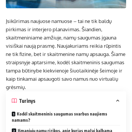
Įsikūrimas naujuose namuose – tai ne tik baldų
pirkimas ir interjero planavimas. Šiandien,
skaitmeniniame amžiuje, namų saugumas įgauna
visiškai naują prasmę. Naujakuriams reikia rūpintis
ne tik fizine, bet ir skaitmenine namų apsauga. Šiame
straipsnyje aptarsime, kodėl skaitmeninis saugumas
tampa būtinybe kiekvienoje šiuolaikinėje šeimoje ir
kaip tinkamai apsaugoti savo namus nuo virtualių
grėsmių.
Turinys
Kodėl skaitmeninis saugumas svarbus naujiems
namams?
Išmaniųjų namų rizikos, apie kurias mažai kalbama