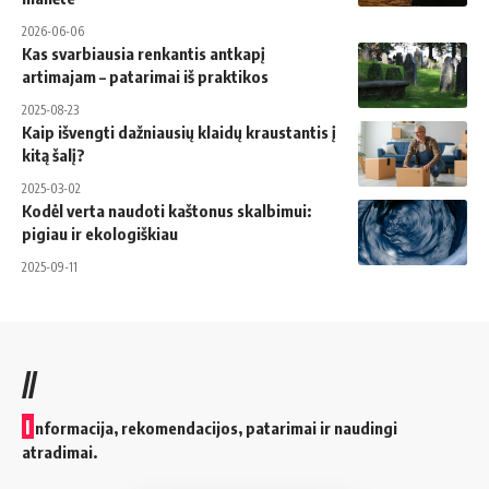
2026-06-06
Kas svarbiausia renkantis antkapį
artimajam – patarimai iš praktikos
2025-08-23
Kaip išvengti dažniausių klaidų kraustantis į
kitą šalį?
2025-03-02
Kodėl verta naudoti kaštonus skalbimui:
pigiau ir ekologiškiau
2025-09-11
//
I
nformacija, rekomendacijos, patarimai ir naudingi
atradimai.