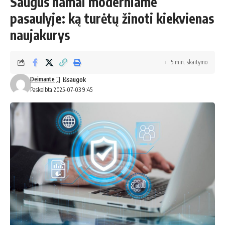
Saugūs namai moderniame
pasaulyje: ką turėtų žinoti kiekvienas
naujakurys
5 min. skaitymo
Deimante
Paskelbta 2025-07-03 9:45