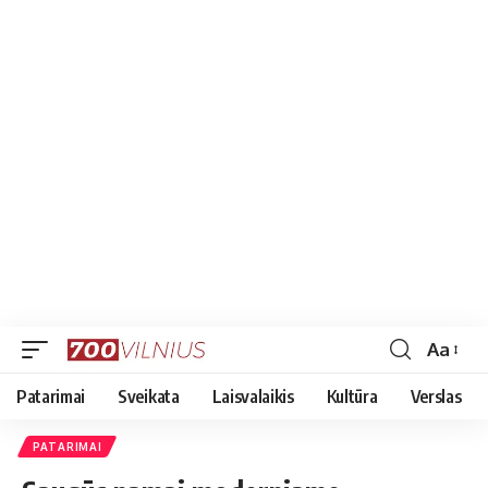
Aa
Font
Resizer
Patarimai
Sveikata
Laisvalaikis
Kultūra
Verslas
PATARIMAI