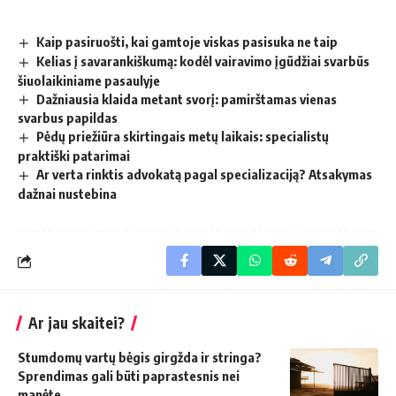
Kaip pasiruošti, kai gamtoje viskas pasisuka ne taip
Kelias į savarankiškumą: kodėl vairavimo įgūdžiai svarbūs
šiuolaikiniame pasaulyje
Dažniausia klaida metant svorį: pamirštamas vienas
svarbus papildas
Pėdų priežiūra skirtingais metų laikais: specialistų
praktiški patarimai
Ar verta rinktis advokatą pagal specializaciją? Atsakymas
dažnai nustebina
Ar jau skaitei?
Stumdomų vartų bėgis girgžda ir stringa?
Sprendimas gali būti paprastesnis nei
manėte