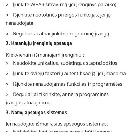
Įjunkite WPA3 šifravimą (jei įrenginys palaiko)
Išjunkite nuotolinės prieigos funkcijas, jei jų
nenaudojate
Reguliariai atnaujinkite programinę įrangą
2. Išmaniųjų įrenginių apsauga
Kiekvienam išmaniajam įrenginiui:
Naudokite unikalius, sudėtingus slaptažodžius
Įjunkite dviejų faktorių autentifikaciją, jei įmanoma
Išjunkite nenaudojamas funkcijas ir programėles
Reguliariai tikrinkite, ar nėra programinės
įrangos atnaujinimų
3. Namų apsaugos sistemos
Jei naudojate išmaniąsias apsaugos sistemas:
Įsitikinkite, kad kameros negali būti lengvai