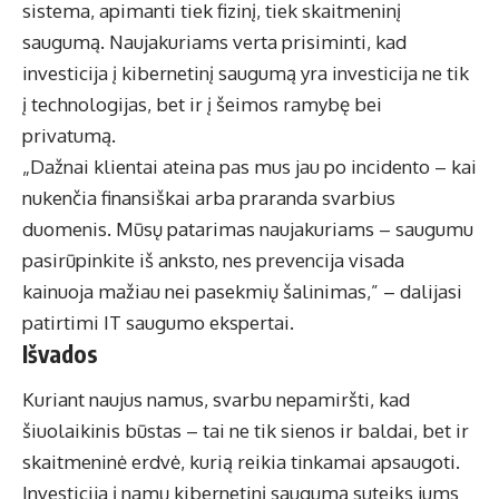
sistema, apimanti tiek fizinį, tiek skaitmeninį
saugumą. Naujakuriams verta prisiminti, kad
investicija į kibernetinį saugumą yra investicija ne tik
į technologijas, bet ir į šeimos ramybę bei
privatumą.
„Dažnai klientai ateina pas mus jau po incidento – kai
nukenčia finansiškai arba praranda svarbius
duomenis. Mūsų patarimas naujakuriams – saugumu
pasirūpinkite iš anksto, nes prevencija visada
kainuoja mažiau nei pasekmių šalinimas,” – dalijasi
patirtimi IT saugumo ekspertai.
Išvados
Kuriant naujus namus, svarbu nepamiršti, kad
šiuolaikinis būstas – tai ne tik sienos ir baldai, bet ir
skaitmeninė erdvė, kurią reikia tinkamai apsaugoti.
Investicija į namų kibernetinį saugumą suteiks jums