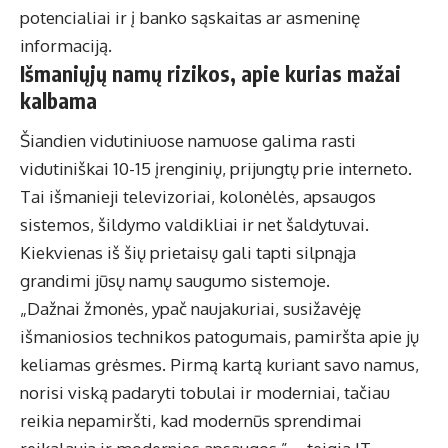
potencialiai ir į banko sąskaitas ar asmeninę
informaciją.
Išmaniųjų namų rizikos, apie kurias mažai
kalbama
Šiandien vidutiniuose namuose galima rasti
vidutiniškai 10-15 įrenginių, prijungtų prie interneto.
Tai išmanieji televizoriai, kolonėlės, apsaugos
sistemos, šildymo valdikliai ir net šaldytuvai.
Kiekvienas iš šių prietaisų gali tapti silpnąja
grandimi jūsų namų saugumo sistemoje.
„Dažnai žmonės, ypač naujakuriai, susižavėję
išmaniosios technikos patogumais, pamiršta apie jų
keliamas grėsmes. Pirmą kartą kuriant savo namus,
norisi viską padaryti tobulai ir moderniai, tačiau
reikia nepamiršti, kad modernūs sprendimai