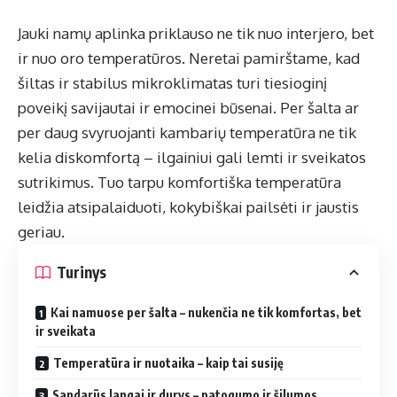
Jauki namų aplinka priklauso ne tik nuo interjero, bet
ir nuo oro temperatūros. Neretai pamirštame, kad
šiltas ir stabilus mikroklimatas turi tiesioginį
poveikį savijautai ir emocinei būsenai. Per šalta ar
per daug svyruojanti kambarių temperatūra ne tik
kelia diskomfortą – ilgainiui gali lemti ir sveikatos
sutrikimus. Tuo tarpu komfortiška temperatūra
leidžia atsipalaiduoti, kokybiškai pailsėti ir jaustis
geriau.
Turinys
Kai namuose per šalta – nukenčia ne tik komfortas, bet
ir sveikata
Temperatūra ir nuotaika – kaip tai susiję
Sandarūs langai ir durys – patogumo ir šilumos