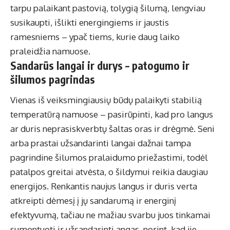
tarpu palaikant pastovią, tolygią šilumą, lengviau
susikaupti, išlikti energingiems ir jaustis
ramesniems – ypač tiems, kurie daug laiko
praleidžia namuose.
Sandarūs langai ir durys – patogumo ir
šilumos pagrindas
Vienas iš veiksmingiausių būdų palaikyti stabilią
temperatūrą namuose – pasirūpinti, kad pro langus
ar duris neprasiskverbtų šaltas oras ir drėgmė. Seni
arba prastai užsandarinti langai dažnai tampa
pagrindine šilumos pralaidumo priežastimi, todėl
patalpos greitai atvėsta, o šildymui reikia daugiau
energijos. Renkantis naujus langus ir duris verta
atkreipti dėmesį į jų sandarumą ir energinį
efektyvumą, tačiau ne mažiau svarbu juos tinkamai
sumontuoti ir užsandarinti angas, norint, kad jie