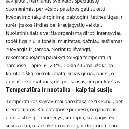
savijautai. Remiantis sveikatos specialistų
duomenimis, per vėsios patalpos gali sukelti
kvėpavimo takų dirginimą, pabloginti lėtines ligas ir
turėti įtakos širdies bei kraujagyslių veiklai.
Nuolatinis šaltis verčia organizmą dirbti intensyviau,
todėl ilgainiui silpnėja imunitetas, dažniau jaučiamas
nuovargis ir įtampa. Norint to išvengti,
rekomenduojama palaikyti tolygią temperatūrą
namuose – apie 18–23 °C. Tokia šiluma užtikrina
komfortišką mikroklimatą: kūnas geriau pailsi, o
oras išlieka malonus, nei per sausas, nei per karštas.
Temperatūra ir nuotaika – kaip tai susiję
Temperatūros svyravimai daro įtaką ne tik kūnui, bet
ir emocijoms. Kai patalpose per vėsu, organizmas
patiria stresą – raumenys įsitempia, kraujagyslės
susitraukia, o tai sukelia nuovargį ir dirglumą. Tuo