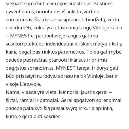
siekiant sumažinti energijos nuostolius. Sostinės
gyventojams, norintiems iš anksto įvertinti
numatomas išlaidas ar susiplanuoti biudžetą, verta
pasidomėti, kokia yra
plastikinių langų Vilniuje kaina
– MYNEST e. parduotuvėje langus galima
susikomplektuoti individualiai ir iškart matyti tikslią
kainą pagal pasirinktus parametrus. Tokia galimybė
padeda paprasčiau planuoti finansus ir priimti
pagrįstus sprendimus. MYNEST langai ir durys gali
būti pristatyti nurodytu adresu ne tik Vilniuje, bet ir
visoje Lietuvoje.
Namai visada yra vieta, kur norisi jaustis gerai –
šiltai, ramiai ir patogiai. Gerai apgalvoti sprendimai
padeda palaikyti šią pusiausvyrą ir kuria aplinką,
kurioje gera būti kasdien.