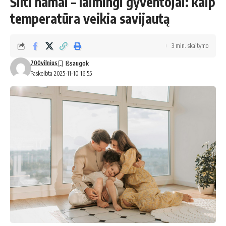
Šilti namai – laimingi gyventojai: kaip
temperatūra veikia savijautą
3 min. skaitymo
700vilnius
Paskelbta 2025-11-10 16:55