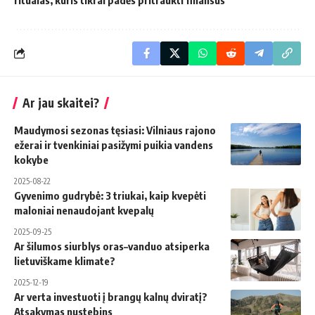
Ar jau skaitei?
Maudymosi sezonas tęsiasi: Vilniaus rajono
ežerai ir tvenkiniai pasižymi puikia vandens
kokybe
2025-08-22
Gyvenimo gudrybė: 3 triukai, kaip kvepėti
maloniai nenaudojant kvepalų
2025-09-25
Ar šilumos siurblys oras–vanduo atsiperka
lietuviškame klimate?
2025-12-19
Ar verta investuoti į brangų kalnų dviratį?
Atsakymas nustebins