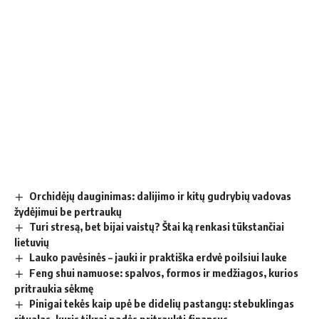
Orchidėjų dauginimas: dalijimo ir kitų gudrybių vadovas
žydėjimui be pertraukų
Turi stresą, bet bijai vaistų? Štai ką renkasi tūkstančiai
lietuvių
Lauko pavėsinės – jauki ir praktiška erdvė poilsiui lauke
Feng shui namuose: spalvos, formos ir medžiagos, kurios
pritraukia sėkmę
Pinigai tekės kaip upė be didelių pastangų: stebuklingas
ritualas, kuris tikrai padės pritraukti finansus