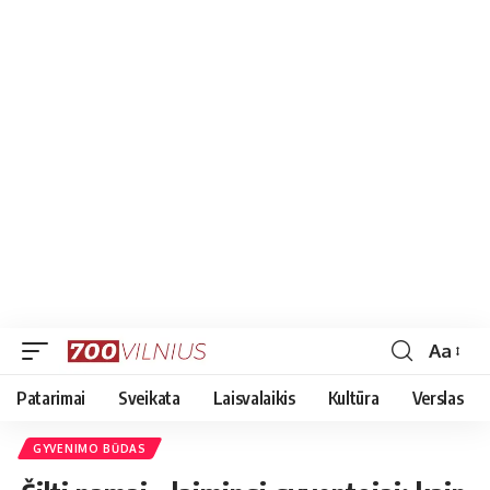
Aa
Font
Resizer
Patarimai
Sveikata
Laisvalaikis
Kultūra
Verslas
GYVENIMO BŪDAS