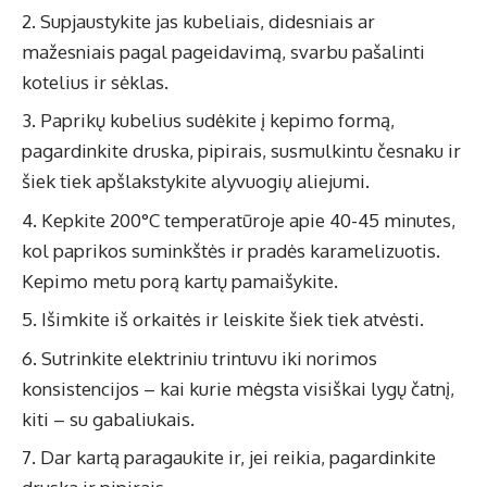
Supjaustykite jas kubeliais, didesniais ar
mažesniais pagal pageidavimą, svarbu pašalinti
kotelius ir sėklas.
Paprikų kubelius sudėkite į kepimo formą,
pagardinkite druska, pipirais, susmulkintu česnaku ir
šiek tiek apšlakstykite alyvuogių aliejumi.
Kepkite 200°C temperatūroje apie 40-45 minutes,
kol paprikos suminkštės ir pradės karamelizuotis.
Kepimo metu porą kartų pamaišykite.
Išimkite iš orkaitės ir leiskite šiek tiek atvėsti.
Sutrinkite elektriniu trintuvu iki norimos
konsistencijos – kai kurie mėgsta visiškai lygų čatnį,
kiti – su gabaliukais.
Dar kartą paragaukite ir, jei reikia, pagardinkite