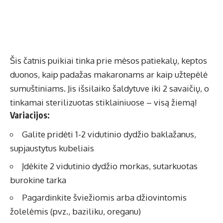
Šis čatnis puikiai tinka prie mėsos patiekalų, keptos
duonos, kaip padažas makaronams ar kaip užtepėlė
sumuštiniams. Jis išsilaiko šaldytuve iki 2 savaičių, o
tinkamai sterilizuotas stiklainiuose – visą žiemą!
Variacijos:
Galite pridėti 1-2 vidutinio dydžio baklažanus,
supjaustytus kubeliais
Įdėkite 2 vidutinio dydžio morkas, sutarkuotas
burokine tarka
Pagardinkite šviežiomis arba džiovintomis
žolelėmis (pvz., baziliku, oreganu)