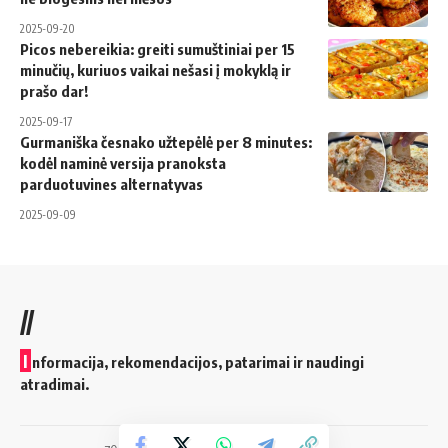
2025-09-20
Picos nebereikia: greiti sumuštiniai per 15
minučių, kuriuos vaikai nešasi į mokyklą ir
prašo dar!
2025-09-17
Gurmaniška česnako užtepėlė per 8 minutes:
kodėl naminė versija pranoksta
parduotuvines alternatyvas
2025-09-09
//
I
nformacija, rekomendacijos, patarimai ir naudingi
atradimai.