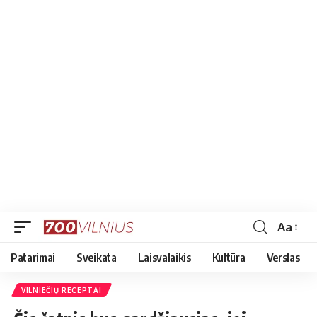
Aa
Font
Resizer
Patarimai
Sveikata
Laisvalaikis
Kultūra
Verslas
VILNIEČIŲ RECEPTAI