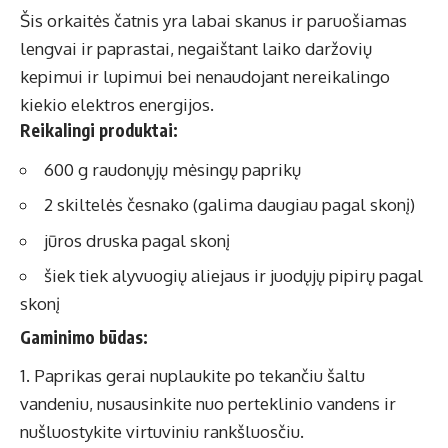
Šis orkaitės čatnis yra labai skanus ir paruošiamas
lengvai ir paprastai, negaištant laiko daržovių
kepimui ir lupimui bei nenaudojant nereikalingo
kiekio elektros energijos.
Reikalingi produktai:
600 g raudonųjų mėsingų paprikų
2 skiltelės česnako (galima daugiau pagal skonį)
jūros druska pagal skonį
šiek tiek alyvuogių aliejaus ir juodųjų pipirų pagal
skonį
Gaminimo būdas:
Paprikas gerai nuplaukite po tekančiu šaltu
vandeniu, nusausinkite nuo perteklinio vandens ir
nušluostykite virtuviniu rankšluosčiu.