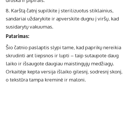
druska ir pipirais.
Karštą čatnį supilkite į sterilizuotus stiklainius,
sandariai uždarykite ir apverskite dugnu į viršų, kad
susidarytų vakuumas.
Patarimas:
Šio čatnio paslaptis slypi tame, kad paprikų nereikia
skrudinti ant liepsnos ir lupti – taip sutaupote daug
laiko ir išsaugote daugiau maistingųjų medžiagų.
Orkaitėje kepta versija išlaiko gilesnį, sodresnį skonį,
o tekstūra tampa kreminė ir maloni.