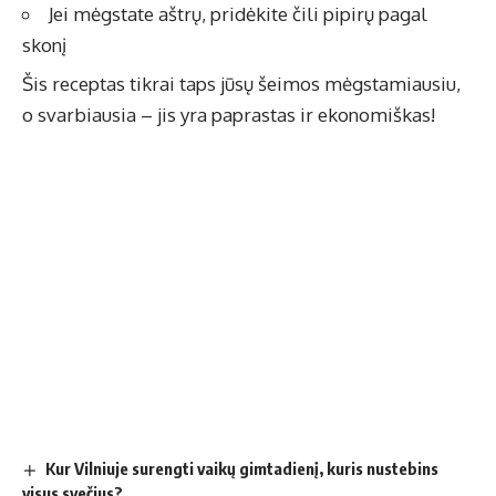
Jei mėgstate aštrų, pridėkite čili pipirų pagal
skonį
Šis receptas tikrai taps jūsų šeimos mėgstamiausiu,
o svarbiausia – jis yra paprastas ir ekonomiškas!
Kur Vilniuje surengti vaikų gimtadienį, kuris nustebins
visus svečius?