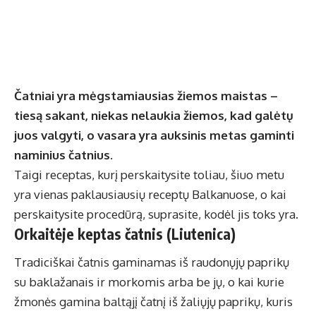
Čatniai yra mėgstamiausias žiemos maistas –
tiesą sakant, niekas nelaukia žiemos, kad galėtų
juos valgyti, o vasara yra auksinis metas gaminti
naminius čatnius.
Taigi receptas, kurį perskaitysite toliau, šiuo metu
yra vienas paklausiausių receptų Balkanuose, o kai
perskaitysite procedūrą, suprasite, kodėl jis toks yra.
Orkaitėje keptas čatnis (Liutenica)
Tradiciškai čatnis gaminamas iš raudonųjų paprikų
su baklažanais ir morkomis arba be jų, o kai kurie
žmonės gamina baltąjį čatnį iš žaliųjų paprikų, kuris