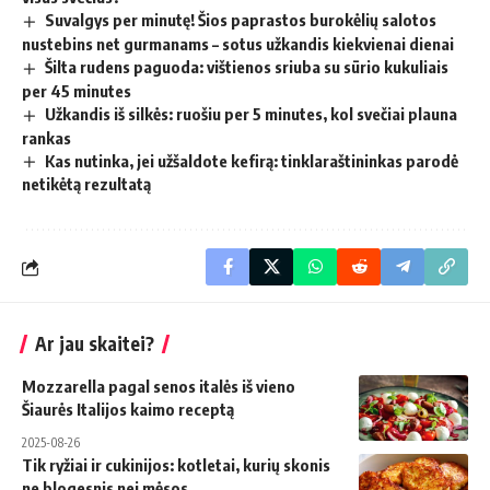
Suvalgys per minutę! Šios paprastos burokėlių salotos
nustebins net gurmanams – sotus užkandis kiekvienai dienai
Šilta rudens paguoda: vištienos sriuba su sūrio kukuliais
per 45 minutes
Užkandis iš silkės: ruošiu per 5 minutes, kol svečiai plauna
rankas
Kas nutinka, jei užšaldote kefirą: tinklaraštininkas parodė
netikėtą rezultatą
Ar jau skaitei?
Mozzarella pagal senos italės iš vieno
Šiaurės Italijos kaimo receptą
2025-08-26
Tik ryžiai ir cukinijos: kotletai, kurių skonis
ne blogesnis nei mėsos