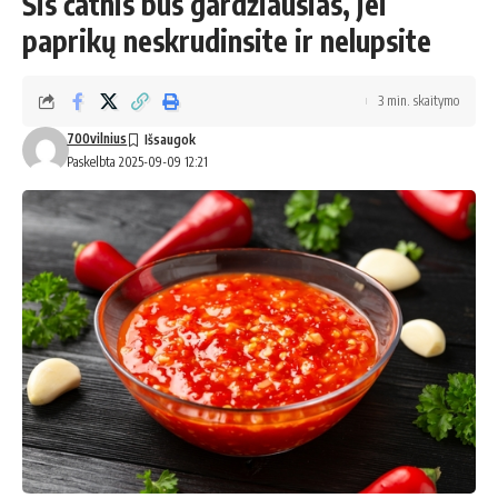
Šis čatnis bus gardžiausias, jei
paprikų neskrudinsite ir nelupsite
3 min. skaitymo
700vilnius
Paskelbta 2025-09-09 12:21