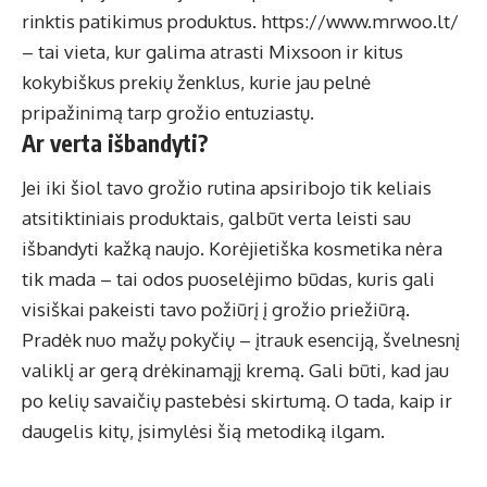
rinktis patikimus produktus.
https://www.mrwoo.lt/
– tai vieta, kur galima atrasti Mixsoon ir kitus
kokybiškus prekių ženklus, kurie jau pelnė
pripažinimą tarp grožio entuziastų.
Ar verta išbandyti?
Jei iki šiol tavo grožio rutina apsiribojo tik keliais
atsitiktiniais produktais, galbūt verta leisti sau
išbandyti kažką naujo. Korėjietiška kosmetika nėra
tik mada – tai odos puoselėjimo būdas, kuris gali
visiškai pakeisti tavo požiūrį į grožio priežiūrą.
Pradėk nuo mažų pokyčių – įtrauk esenciją, švelnesnį
valiklį ar gerą drėkinamąjį kremą. Gali būti, kad jau
po kelių savaičių pastebėsi skirtumą. O tada, kaip ir
daugelis kitų, įsimylėsi šią metodiką ilgam.