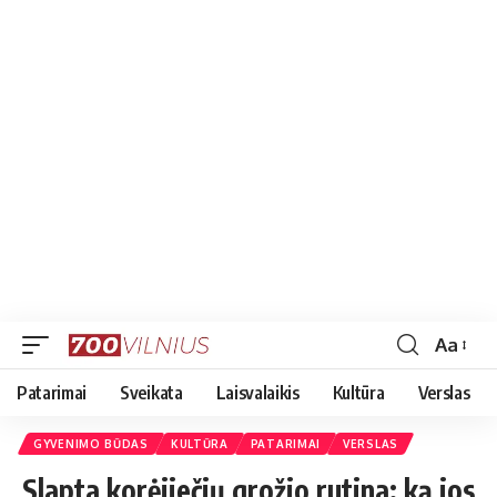
Aa
Font
Resizer
Patarimai
Sveikata
Laisvalaikis
Kultūra
Verslas
GYVENIMO BŪDAS
KULTŪRA
PATARIMAI
VERSLAS
Slapta korėjiečių grožio rutina: ką jos