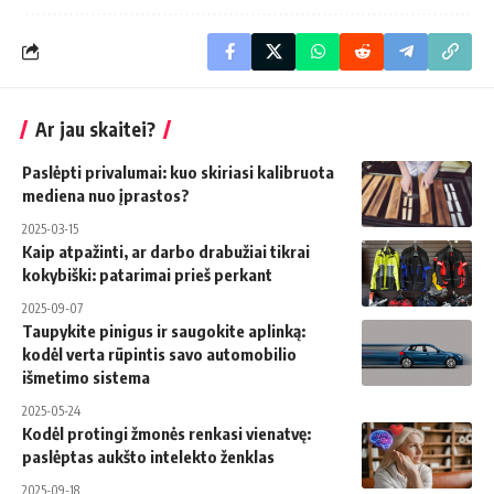
Ar jau skaitei?
Paslėpti privalumai: kuo skiriasi kalibruota
mediena nuo įprastos?
2025-03-15
Kaip atpažinti, ar darbo drabužiai tikrai
kokybiški: patarimai prieš perkant
2025-09-07
Taupykite pinigus ir saugokite aplinką:
kodėl verta rūpintis savo automobilio
išmetimo sistema
2025-05-24
Kodėl protingi žmonės renkasi vienatvę:
paslėptas aukšto intelekto ženklas
2025-09-18