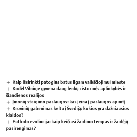
Kaip išsirinkti patogius batus ilgam vaikščiojimui mieste
Kodėl Vilniuje gyvena daug lenkų : istorinės aplinkybės ir
šiandienos realijos
Įmonių steigimo paslaugos: kas įeina į paslaugos apimtį
Krovinių gabenimas keltu į Švediją: kokios yra dažniausios
klaidos?
Futbolo evoliucija: kaip keičiasi žaidimo tempas ir žaidėjų
pasirengimas?