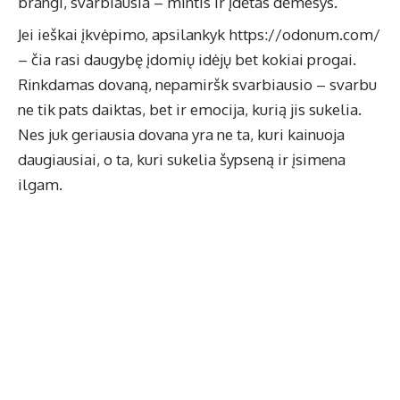
brangi, svarbiausia – mintis ir įdėtas dėmesys.
Jei ieškai įkvėpimo, apsilankyk
https://odonum.com/
– čia rasi daugybę įdomių idėjų bet kokiai progai.
Rinkdamas dovaną, nepamiršk svarbiausio – svarbu
ne tik pats daiktas, bet ir emocija, kurią jis sukelia.
Nes juk geriausia dovana yra ne ta, kuri kainuoja
daugiausiai, o ta, kuri sukelia šypseną ir įsimena
ilgam.