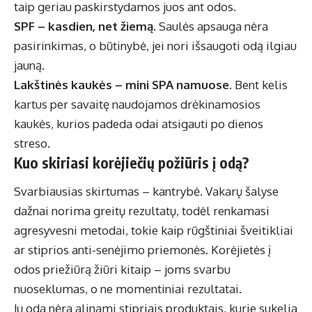
taip geriau paskirstydamos juos ant odos.
SPF – kasdien, net žiemą
. Saulės apsauga nėra
pasirinkimas, o būtinybė, jei nori išsaugoti odą ilgiau
jauną.
Lakštinės kaukės – mini SPA namuose
. Bent kelis
kartus per savaitę naudojamos drėkinamosios
kaukės, kurios padeda odai atsigauti po dienos
streso.
Kuo skiriasi korėjiečių požiūris į odą?
Svarbiausias skirtumas – kantrybė. Vakarų šalyse
dažnai norima greitų rezultatų, todėl renkamasi
agresyvesni metodai, tokie kaip rūgštiniai šveitikliai
ar stiprios anti-senėjimo priemonės. Korėjietės į
odos priežiūrą žiūri kitaip – joms svarbu
nuoseklumas, o ne momentiniai rezultatai.
Jų oda nėra alinami stipriais produktais, kurie sukelia