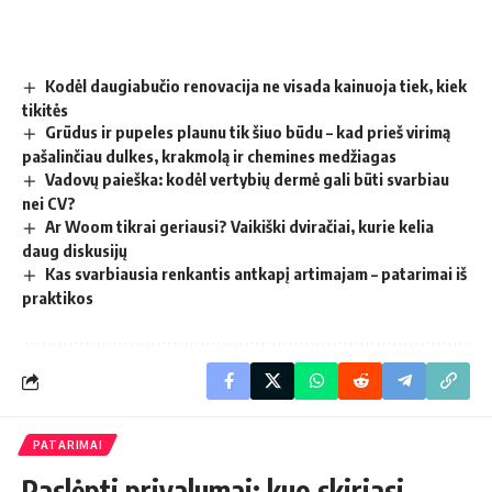
Kodėl daugiabučio renovacija ne visada kainuoja tiek, kiek
tikitės
Grūdus ir pupeles plaunu tik šiuo būdu – kad prieš virimą
pašalinčiau dulkes, krakmolą ir chemines medžiagas
Vadovų paieška: kodėl vertybių dermė gali būti svarbiau
nei CV?
Ar Woom tikrai geriausi? Vaikiški dviračiai, kurie kelia
daug diskusijų
Kas svarbiausia renkantis antkapį artimajam – patarimai iš
praktikos
PATARIMAI
Paslėpti privalumai: kuo skiriasi