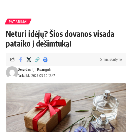
PATARIMAI
Neturi idėjų? Šios dovanos visada
pataiko į dešimtuką!
5 min. skaitymo
Deividas
Paskelbta 2025-03-20 12:47