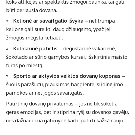
koks atlikėjas ar spektaklis žmogui patinka, tai gali
būti geriausia dovana.
Kelionė ar savaitgalio išvyka
– net trumpa
kelionė gali suteikti daug džiaugsmo, ypač jei
žmogus mėgsta keliauti.
Kulinarinė patirtis
– degustacinė vakarienė,
šokolado ar sūrio gamybos kursai, išskirtinis maisto
turas po miestą.
Sporto ar aktyvios veiklos dovanų kuponas
–
šuolis parašiutu, plaukimas banglente, slidinėjimo
pamokos ar net jogos savaitgalis.
Patirtinių dovanų privalumas – jos ne tik sukelia
geras emocijas, bet ir stiprina ryšį su dovanos gavėju,
nes dažnai būna galimybė kartu patirti kažką naujo.