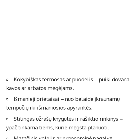
Kokybiškas termosas ar puodelis – puiki dovana
kavos ar arbatos mėgėjams.
Išmanieji prietaisai – nuo belaide įkraunamų
lempučių iki išmaniosios apyrankės.
Stilingas užrašų knygutės ir rašiklio rinkinys –
ypač tinkama tiems, kurie mėgsta planuoti.
Masažinis volelis ar ergonominė pagalvė –