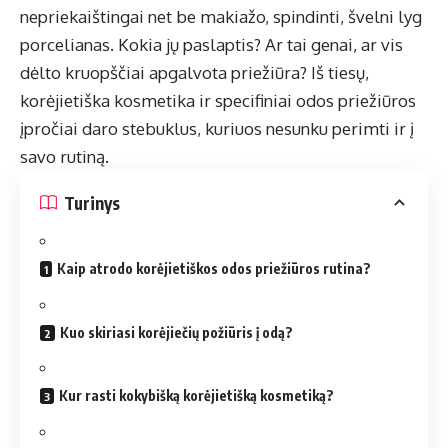
nepriekaištingai net be makiažo, spindinti, švelni lyg
porcelianas. Kokia jų paslaptis? Ar tai genai, ar vis
dėlto kruopščiai apgalvota priežiūra? Iš tiesų,
korėjietiška kosmetika ir specifiniai odos priežiūros
įpročiai daro stebuklus, kuriuos nesunku perimti ir į
savo rutiną.
Turinys
Kaip atrodo korėjietiškos odos priežiūros rutina?
Kuo skiriasi korėjiečių požiūris į odą?
Kur rasti kokybišką korėjietišką kosmetiką?