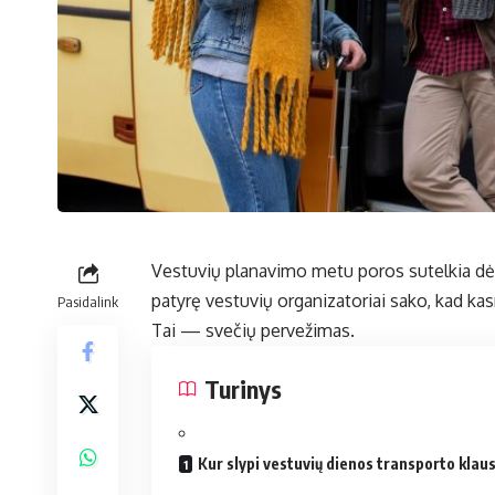
Vestuvių planavimo metu poros sutelkia dėm
patyrę vestuvių organizatoriai sako, kad k
Pasidalink
Tai — svečių pervežimas.
Turinys
Kur slypi vestuvių dienos transporto klau