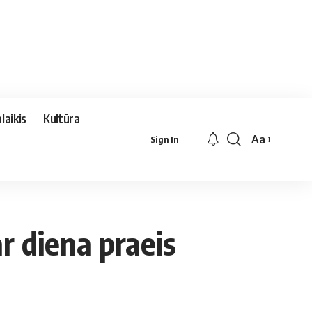
laikis
Kultūra
Aa
Sign In
Font
Resizer
r diena praeis