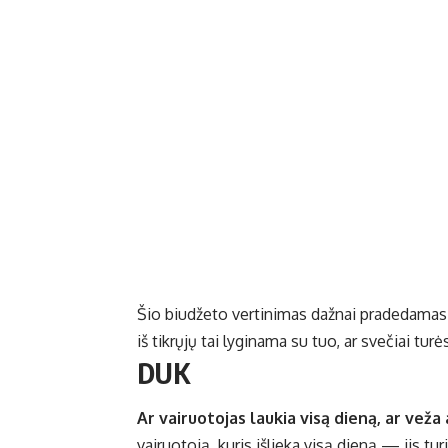
Šio biudžeto vertinimas dažnai pradedamas 
iš tikrųjų tai lyginama su tuo, ar svečiai turės
DUK
Ar vairuotojas laukia visą dieną, ar veža 
vairuotoją, kuris išlieka visą dieną — jis t