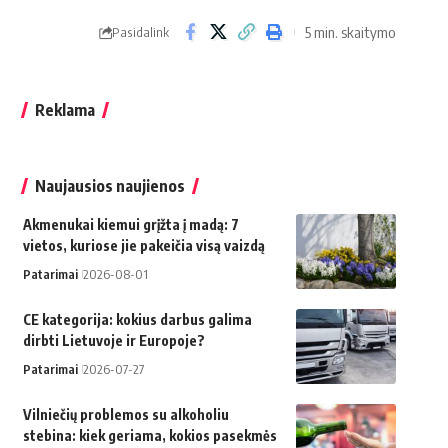
5 min. skaitymo
Pasidalink
Reklama
Naujausios naujienos
Akmenukai kiemui grįžta į madą: 7
vietos, kuriose jie pakeičia visą vaizdą
Patarimai
2026-08-01
CE kategorija: kokius darbus galima
dirbti Lietuvoje ir Europoje?
Patarimai
2026-07-27
Vilniečių problemos su alkoholiu
stebina: kiek geriama, kokios pasekmės