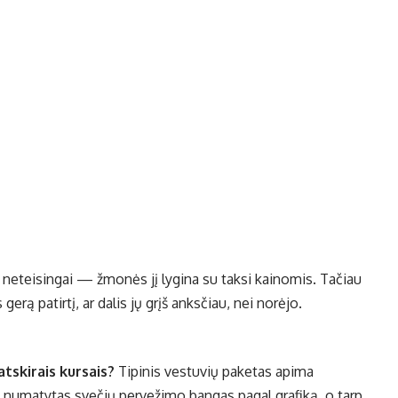
neteisingai — žmonės jį lygina su taksi kainomis. Tačiau
 gerą patirtį, ar dalis jų grįš anksčiau, nei norėjo.
atskirais kursais?
Tipinis vestuvių paketas apima
uri numatytas svečių pervežimo bangas pagal grafiką, o tarp