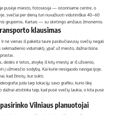
oje pusėje miesto, fotosesija — istoriniame centre, o
e, svečiai per dieną turi nuvažiuoti vidutiniškai 40–60
gomis grupėmis. Kartais — su skirtingo amžiaus žmonėmis.
transporto klausimas
Ir nė vienas iš pakelta taure pasibučiavusių svečių negali
 sekmadienio vidurnaktį, ypač už miesto, dažnai būna
prastai.
dėdės ir tetos, atvykę iš kitų miestų ar iš užsienio,
oti į užmiesčio sodybą. Kai kurie nesigaudo navigacijoje.
i, kad žinotų, kur sukti.
deografai juda tarp lokacijų savo grafiku, kurio likę
dažnai atsitinka taip, kad pusė svečių laukia, o kita pusė
 pasirinko Vilniaus planuotojai