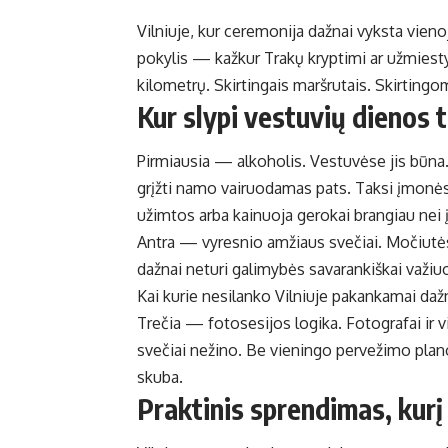
Vilniuje, kur ceremonija dažnai vyksta vien
pokylis — kažkur Trakų kryptimi ar užmiestyj
kilometrų. Skirtingais maršrutais. Skirtin
Kur slypi vestuvių dienos 
Pirmiausia — alkoholis. Vestuvėse jis būna. 
grįžti namo vairuodamas pats. Taksi įmonės
užimtos arba kainuoja gerokai brangiau nei į
Antra — vyresnio amžiaus svečiai. Močiutės, 
dažnai neturi galimybės savarankiškai važiu
Kai kurie nesilanko Vilniuje pakankamai dažna
Trečia — fotosesijos logika. Fotografai ir vi
svečiai nežino. Be vieningo pervežimo plano 
skuba.
Praktinis sprendimas, kurį