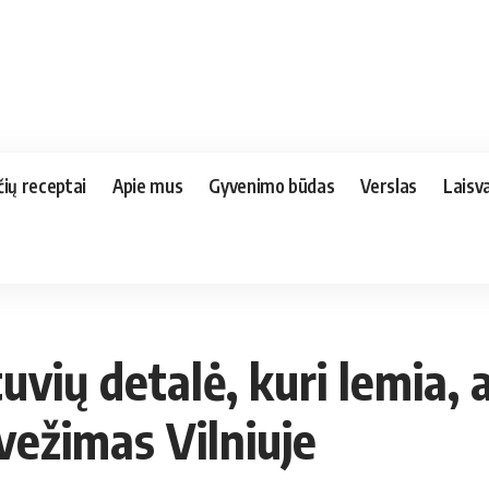
čių receptai
Apie mus
Gyvenimo būdas
Verslas
Laisva
vių detalė, kuri lemia, a
rvežimas Vilniuje