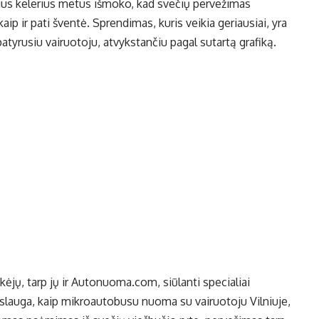
sius kelerius metus išmoko, kad svečių pervežimas
kaip ir pati šventė. Sprendimas, kuris veikia geriausiai, yra
yrusiu vairuotoju, atvykstančiu pagal sutartą grafiką.
kėjų, tarp jų ir Autonuoma.com, siūlanti specialiai
aslauga, kaip
mikroautobusu nuoma su vairuotoju Vilniuje
,