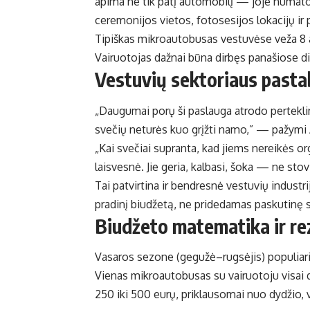
apima ne tik patį automobilį — joje numat
ceremonijos vietos, fotosesijos lokacijų i
Tipiškas mikroautobusas vestuvėse veža 8 a
Vairuotojas dažnai būna dirbęs panašiose die
Vestuvių sektoriaus past
„Daugumai porų ši paslauga atrodo pertekli
svečių neturės kuo grįžti namo,” — pažym
„Kai svečiai supranta, kad jiems nereikės o
laisvesnė. Jie geria, kalbasi, šoka — ne sto
Tai patvirtina ir bendresnė vestuvių indust
pradinį biudžetą, ne pridedamas paskutinę s
Biudžeto matematika ir rez
Vasaros sezone (gegužė–rugsėjis) populiari
Vienas mikroautobusas su vairuotoju visai di
250 iki 500 eurų, priklausomai nuo dydžio,