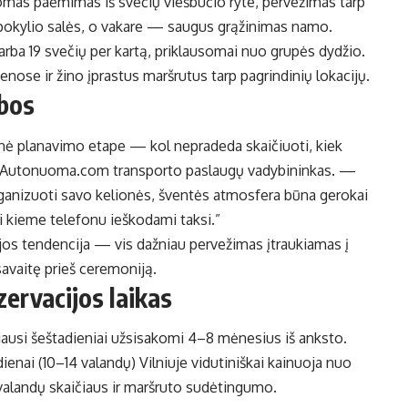
omas paėmimas iš svečių viešbučio ryte, pervežimas tarp
r pokylio salės, o vakare — saugus grąžinimas namo.
rba 19 svečių per kartą, priklausomai nuo grupės dydžio.
nose ir žino įprastus maršrutus tarp pagrindinių lokacijų.
abos
nė planavimo etape — kol nepradeda skaičiuoti, kiek
i Autonuoma.com transporto paslaugų vadybininkas. —
rganizuoti savo kelionės, šventės atmosfera būna gerokai
vi kieme telefonu ieškodami taksi.”
rijos tendencija — vis dažniau pervežimas įtraukiamas į
avaitę prieš ceremoniją.
ervacijos laikas
ausi šeštadieniai užsisakomi 4–8 mėnesius iš anksto.
enai (10–14 valandų) Vilniuje vidutiniškai kainuoja nuo
 valandų skaičiaus ir maršruto sudėtingumo.