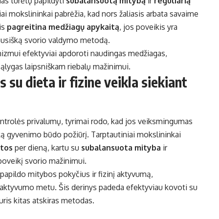
mas turėtų papildyti
subalansuotą mitybą
ir
reguliarią
niai mokslininkai pabrėžia, kad nors žaliasis arbata savaime
ris
pagreitina medžiagų apykaitą
, jos poveikis yra
isapusišką svorio valdymo metodą.
anizmui efektyviai apdoroti naudingas medžiagas,
sąlygas laipsniškam riebalų mažinimui.
 su dieta ir fizine veikla siekiant
kontrolės privalumų, tyrimai rodo, kad jos veiksmingumas
išką gyvenimo būdo požiūrį. Tarptautiniai mokslininkai
atos
per dieną, kartu su
subalansuota mityba
ir
 poveikį svorio mažinimui.
 papildo mitybos pokyčius ir fizinį aktyvumą,
 aktyvumo metu. Šis derinys padeda efektyviau kovoti su
uris kitas atskiras metodas.