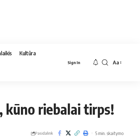
laikis
Kultūra
Aa
Sign In
Font
Resizer
, kūno riebalai tirps!
5 min. skaitymo
Pasidalink