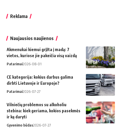
Reklama
Naujausios naujienos
Akmenukai kiemui grįžta į madą: 7
vietos, kuriose jie pakeičia visą vaizdą
Patarimai
2026-08-01
CE kategorija: kokius darbus galima
dirbti Lietuvoje ir Europoje?
Patarimai
2026-07-27
Vilniečių problemos su alkoholiu
stebina: kiek geriama, kokios pasekmės
ir ką daryti
Gyvenimo būdas
2026-07-27