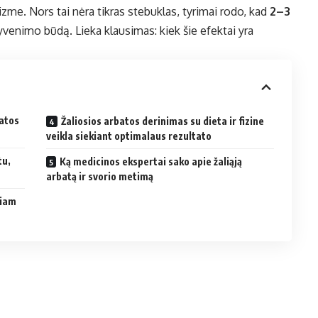
zme. Nors tai nėra tikras stebuklas, tyrimai rodo, kad
2–3
yvenimo būdą. Lieka klausimas: kiek šie efektai yra
batos
Žaliosios arbatos derinimas su dieta ir fizine
veikla siekiant optimalaus rezultato
tu,
Ką medicinos ekspertai sako apie žaliąją
arbatą ir svorio metimą
liam