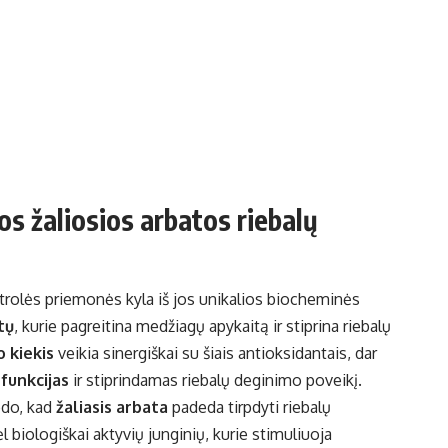
s žaliosios arbatos riebalų
ntrolės priemonės kyla iš jos unikalios biocheminės
tų
, kurie pagreitina medžiagų apykaitą ir stiprina riebalų
 kiekis
veikia sinergiškai su šiais antioksidantais, dar
funkcijas
ir stiprindamas riebalų deginimo poveikį.
odo, kad
žaliasis arbata
padeda tirpdyti riebalų
ėl biologiškai aktyvių junginių, kurie stimuliuoja