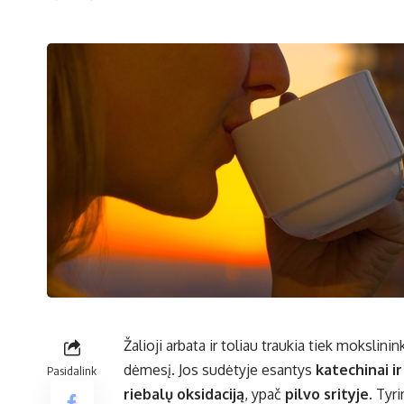
Žalioji arbata ir toliau traukia tiek moksli
dėmesį. Jos sudėtyje esantys
katechinai i
Pasidalink
riebalų oksidaciją
, ypač
pilvo srityje
. Tyr