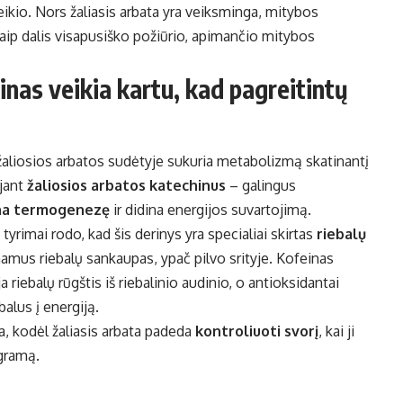
ikio. Nors žaliasis arbata yra veiksminga, mitybos
a kaip dalis visapusiško požiūrio, apimančio mitybos
inas veikia kartu, kad pagreitintų
žaliosios arbatos sudėtyje sukuria metabolizmą skatinantį
ojant
žaliosios arbatos katechinus
– galingus
na termogenezę
ir didina energijos suvartojimą.
rimai rodo, kad šis derinys yra specialiai skirtas
riebalų
inamus riebalų sankaupas, ypač pilvo srityje. Kofeinas
riebalų rūgštis iš riebalinio audinio, o antioksidantai
alus į energiją.
, kodėl žaliasis arbata padeda
kontroliuoti svorį
, kai ji
gramą.