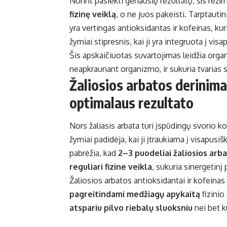
Norint pasiekti geriausių rezultatų, šis reži
fizinę veiklą
, o ne juos pakeisti. Tarptauti
yra vertingas antioksidantas ir kofeinas, ku
žymiai stipresnis, kai ji yra integruota į v
Šis apskaičiuotas suvartojimas leidžia org
neapkraunant organizmo, ir sukuria tvarias 
Žaliosios arbatos derinimas
optimalaus rezultato
Nors žaliasis arbata turi įspūdingų svorio 
žymiai padidėja, kai ji įtraukiama į visapus
pabrėžia, kad
2–3 puodeliai žaliosios arb
reguliari fizine veikla
, sukuria sinergetinį
Žaliosios arbatos antioksidantai ir kofeinas
pagreitindami medžiagų apykaitą
fizinio
atspariu pilvo riebalų sluoksniu
nei bet k