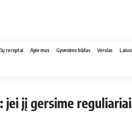
čių receptai
Apie mus
Gyvenimo būdas
Verslas
Laisva
jei jį gersime reguliariai