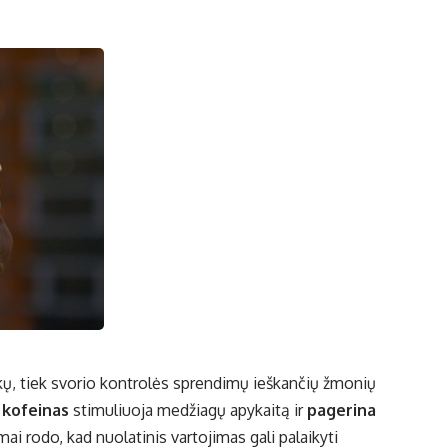
ninkų, tiek svorio kontrolės sprendimų ieškančių žmonių
r kofeinas
stimuliuoja medžiagų apykaitą ir
pagerina
imai rodo, kad nuolatinis vartojimas gali palaikyti