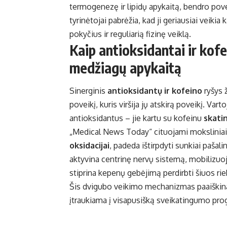
termogenezę ir lipidų apykaitą, bendro pove
tyrinėtojai pabrėžia, kad ji geriausiai veiki
pokyčius ir reguliarią fizinę veiklą.
Kaip antioksidantai ir kofe
medžiagų apykaitą
Sinerginis
antioksidantų ir kofeino
ryšys 
poveikį, kuris viršija jų atskirą poveikį. Vart
antioksidantus – jie kartu su kofeinu
skati
„Medical News Today“ cituojami moksliniai ty
oksidacijai
, padeda ištirpdyti sunkiai pašal
aktyvina centrinę nervų sistemą, mobilizuoja 
stiprina kepenų gebėjimą perdirbti šiuos rieb
Šis dvigubo veikimo mechanizmas paaiškina
įtraukiama į visapusišką sveikatingumo pro