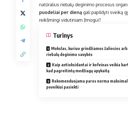
natūralius riebalų deginimo procesus organi
puodeliai per dieną
gali papildyti sveiką g
reikšmingi vidutiniam žmogui?
Turinys
Mokslas, kuriuo grindžiamos žaliosios ar
riebalų deginimo savybės
Kaip antioksidantai ir kofeinas veikia kar
kad pagreitintų medžiagų apykaitą
Rekomenduojama paros norma maksima
poveikiui pasiekti