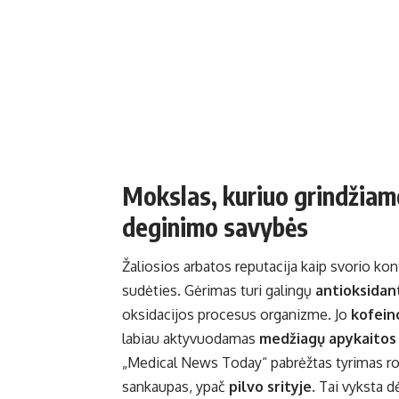
Mokslas, kuriuo grindžiamo
deginimo savybės
Žaliosios arbatos reputacija kaip svorio ko
sudėties. Gėrimas turi galingų
antioksidan
oksidacijos procesus organizme. Jo
kofeino
labiau aktyvuodamas
medžiagų apykaitos 
„Medical News Today“ pabrėžtas tyrimas r
sankaupas, ypač
pilvo srityje
. Tai vyksta d