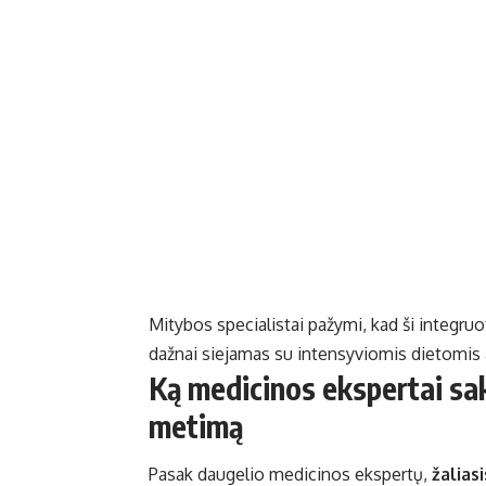
Mitybos specialistai pažymi, kad ši integruot
dažnai siejamas su intensyviomis dietomis a
Ką medicinos ekspertai sako
metimą
Pasak daugelio medicinos ekspertų,
žalias