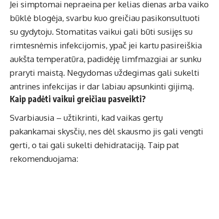
Jei simptomai nepraeina per kelias dienas arba vaiko
būklė blogėja, svarbu kuo greičiau pasikonsultuoti
su gydytoju. Stomatitas vaikui gali būti susijęs su
rimtesnėmis infekcijomis, ypač jei kartu pasireiškia
aukšta temperatūra, padidėję limfmazgiai ar sunku
praryti maistą. Negydomas uždegimas gali sukelti
antrines infekcijas ir dar labiau apsunkinti gijimą.
Kaip padėti vaikui greičiau pasveikti?
Svarbiausia – užtikrinti, kad vaikas gertų
pakankamai skysčių, nes dėl skausmo jis gali vengti
gerti, o tai gali sukelti dehidrataciją. Taip pat
rekomenduojama: