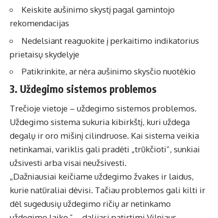
Keiskite aušinimo skystį pagal gamintojo
rekomendacijas
Nedelsiant reaguokite į perkaitimo indikatorius
prietaisų skydelyje
Patikrinkite, ar nėra aušinimo skysčio nuotėkio
3. Uždegimo sistemos problemos
Trečioje vietoje – uždegimo sistemos problemos.
Uždegimo sistema sukuria kibirkštį, kuri uždega
degalų ir oro mišinį cilindruose. Kai sistema veikia
netinkamai, variklis gali pradėti „trūkčioti”, sunkiai
užsivesti arba visai neužsivesti.
„Dažniausiai keičiame uždegimo žvakes ir laidus,
kurie natūraliai dėvisi. Tačiau problemos gali kilti ir
dėl sugedusių uždegimo ričių ar netinkamo
uždegimo laiko,” – dalijasi patirtimi Vilniaus