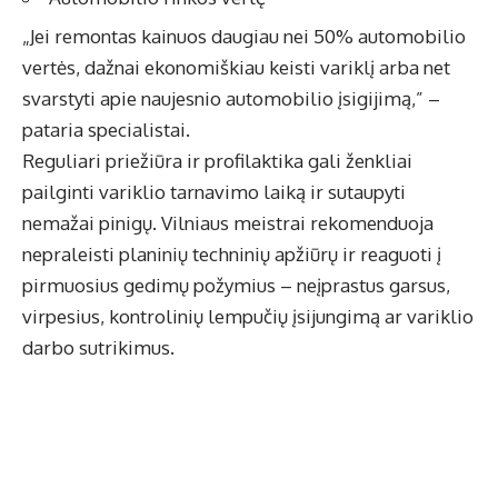
„Jei remontas kainuos daugiau nei 50% automobilio
vertės, dažnai ekonomiškiau keisti variklį arba net
svarstyti apie naujesnio automobilio įsigijimą,” –
pataria specialistai.
Reguliari priežiūra ir profilaktika gali ženkliai
pailginti variklio tarnavimo laiką ir sutaupyti
nemažai pinigų. Vilniaus meistrai rekomenduoja
nepraleisti planinių techninių apžiūrų ir reaguoti į
pirmuosius gedimų požymius – neįprastus garsus,
virpesius, kontrolinių lempučių įsijungimą ar variklio
darbo sutrikimus.