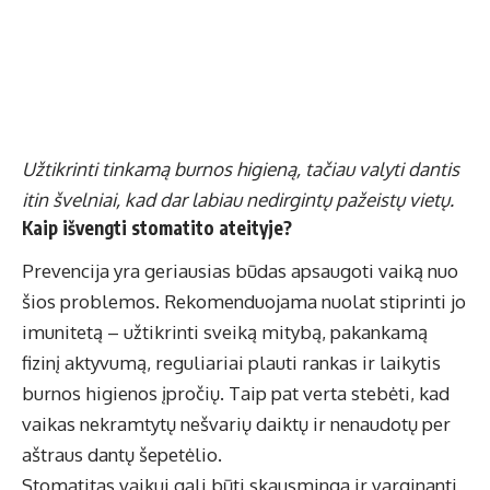
Užtikrinti tinkamą burnos higieną, tačiau valyti dantis
itin švelniai, kad dar labiau nedirgintų pažeistų vietų.
Kaip išvengti stomatito ateityje?
Prevencija yra geriausias būdas apsaugoti vaiką nuo
šios problemos. Rekomenduojama nuolat stiprinti jo
imunitetą – užtikrinti sveiką mitybą, pakankamą
fizinį aktyvumą, reguliariai plauti rankas ir laikytis
burnos higienos įpročių. Taip pat verta stebėti, kad
vaikas nekramtytų nešvarių daiktų ir nenaudotų per
aštraus dantų šepetėlio.
Stomatitas vaikui gali būti skausminga ir varginanti