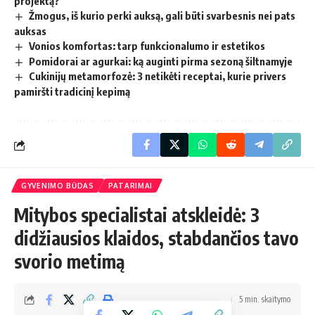
projektą?
Žmogus, iš kurio perki auksą, gali būti svarbesnis nei pats
auksas
Vonios komfortas: tarp funkcionalumo ir estetikos
Pomidorai ar agurkai: ką auginti pirma sezoną šiltnamyje
Cukinijų metamorfozė: 3 netikėti receptai, kurie privers
pamiršti tradicinį kepimą
GYVENIMO BŪDAS
PATARIMAI
Mitybos specialistai atskleidė: 3
didžiausios klaidos, stabdančios tavo
svorio metimą
5 min. skaitymo