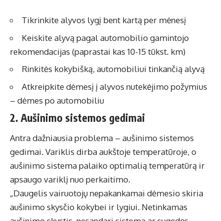
Tikrinkite alyvos lygį bent kartą per mėnesį
Keiskite alyvą pagal automobilio gamintojo
rekomendacijas (paprastai kas 10-15 tūkst. km)
Rinkitės kokybišką, automobiliui tinkančią alyvą
Atkreipkite dėmesį į alyvos nutekėjimo požymius
– dėmes po automobiliu
2. Aušinimo sistemos gedimai
Antra dažniausia problema – aušinimo sistemos
gedimai. Variklis dirba aukštoje temperatūroje, o
aušinimo sistema palaiko optimalią temperatūrą ir
apsaugo variklį nuo perkaitimo.
„Daugelis vairuotojų nepakankamai dėmesio skiria
aušinimo skysčio kokybei ir lygiui. Netinkamas
aušinimo skystis, nesandari sistema ar sugedęs