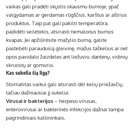
vaikas gali pradėti skųstis skausmu burnoje, ypač
valgydamas ar gerdamas rūgščius, karštus ar aštrius
produktus. Taip pat gali pakilti temperatūra,
padidėti seilėtekis, atsirasti nemalonus burnos
kvapas. Jei apžiūrėsite mažylio burną, galite
pastebėti paraudusią gleivinę, mažus taškelius ar net
opos pavidalo žaizdeles ant liežuvio, dantenų, vidinių
skruostų ar gomurio.
Kas sukelia šią ligą?
Stomatitas vaikui
gali atsirasti dėl kelių priežasčių,
tačiau dažniausiai jį sukelia:
Virusai ir bakterijos
– herpeso virusas,
enterovirusai ar bakterinės infekcijos dažnai tampa
pagrindiniais kaltininkais.