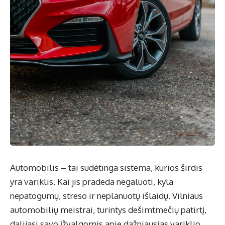
Automobilis – tai sudėtinga sistema, kurios širdis
yra variklis. Kai jis pradeda negaluoti, kyla
nepatogumų, streso ir neplanuotų išlaidų. Vilniaus
automobilių meistrai, turintys dešimtmečių patirtį,
dalijasi savo įžvalgomis apie dažniausias variklio