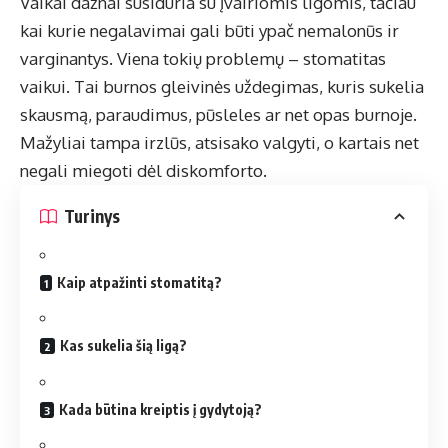
Vaikai dažnai susiduria su įvairiomis ligomis, tačiau
kai kurie negalavimai gali būti ypač nemalonūs ir
varginantys. Viena tokių problemų – stomatitas
vaikui. Tai burnos gleivinės uždegimas, kuris sukelia
skausmą, paraudimus, pūsleles ar net opas burnoje.
Mažyliai tampa irzlūs, atsisako valgyti, o kartais net
negali miegoti dėl diskomforto.
Turinys
Kaip atpažinti stomatitą?
Kas sukelia šią ligą?
Kada būtina kreiptis į gydytoją?