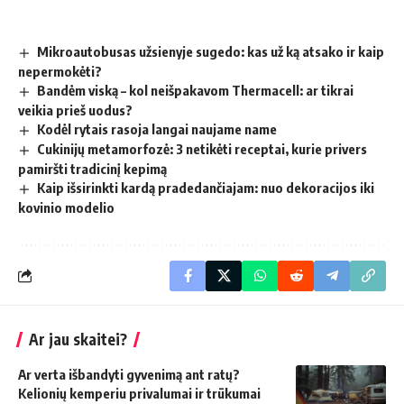
Mikroautobusas užsienyje sugedo: kas už ką atsako ir kaip
nepermokėti?
Bandėm viską – kol neišpakavom Thermacell: ar tikrai
veikia prieš uodus?
Kodėl rytais rasoja langai naujame name
Cukinijų metamorfozė: 3 netikėti receptai, kurie privers
pamiršti tradicinį kepimą
Kaip išsirinkti kardą pradedančiajam: nuo dekoracijos iki
kovinio modelio
Ar jau skaitei?
Ar verta išbandyti gyvenimą ant ratų?
Kelionių kemperiu privalumai ir trūkumai