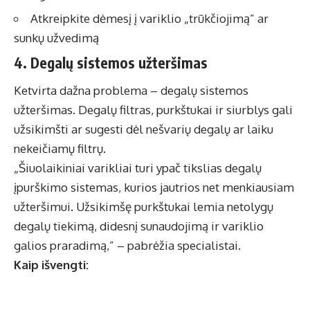
Atkreipkite dėmesį į variklio „trūkčiojimą” ar
sunkų užvedimą
4. Degalų sistemos užteršimas
Ketvirta dažna problema – degalų sistemos
užteršimas. Degalų filtras, purkštukai ir siurblys gali
užsikimšti ar sugesti dėl nešvarių degalų ar laiku
nekeičiamų filtrų.
„Šiuolaikiniai varikliai turi ypač tikslias degalų
įpurškimo sistemas, kurios jautrios net menkiausiam
užteršimui. Užsikimšę purkštukai lemia netolygų
degalų tiekimą, didesnį sunaudojimą ir variklio
galios praradimą,” – pabrėžia specialistai.
Kaip išvengti: