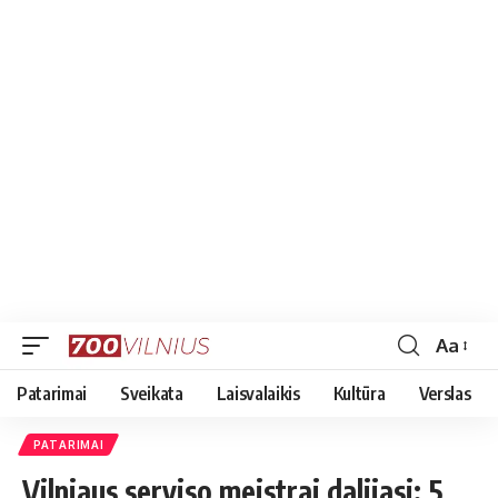
Aa
Font
Resizer
Patarimai
Sveikata
Laisvalaikis
Kultūra
Verslas
PATARIMAI
Vilniaus serviso meistrai dalijasi: 5