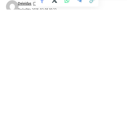
Deividas
Paskelbta 2025-03-05 10:23
Greitas svorio metimas
dažnai atrodo patraukli
idėja, ypač kai norisi kuo greičiau pamatyti rezultatą
veidrodyje. Tačiau daugelis žmonių susiduria su