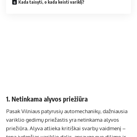
Kada taisyti, o kada keisti variklį?
1. Netinkama alyvos priežiūra
Pasak Vilniaus patyrusių automechanikų, dažniausia
variklio gedimų priežastis yra netinkama alyvos
priežiūra. Alyva atlieka kritiškai svarbų vaidmenį –
tepa judančias variklio dalis, apsaugo nuo dilimo ir