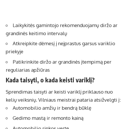
Laikykitės gamintojo rekomenduojamų diržo ar
grandinės keitimo intervalų
Atkreipkite dėmesį į neįprastus garsus variklio
priekyje
Patikrinkite diržo ar grandinės įtempimą per
reguliarias apžiūras
Kada taisyti, o kada keisti variklį?
Sprendimas taisyti ar keisti variklį priklauso nuo
kelių veiksnių. Vilniaus meistrai pataria atsižvelgti į:
Automobilio amžių ir bendrą būklę
Gedimo mastą ir remonto kainą
Automobilio rinkos vertę