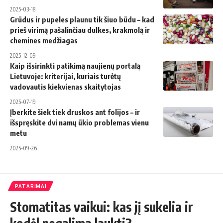
2025-03-18
Grūdus ir pupeles plaunu tik šiuo būdu – kad
prieš virimą pašalinčiau dulkes, krakmolą ir
chemines medžiagas
2025-12-09
Kaip išsirinkti patikimą naujienų portalą
Lietuvoje: kriterijai, kuriais turėtų
vadovautis kiekvienas skaitytojas
2025-07-19
Įberkite šiek tiek druskos ant folijos – ir
išspręskite dvi namų ūkio problemas vienu
metu
2025-09-26
PATARIMAI
Stomatitas vaikui: kas jį sukelia ir