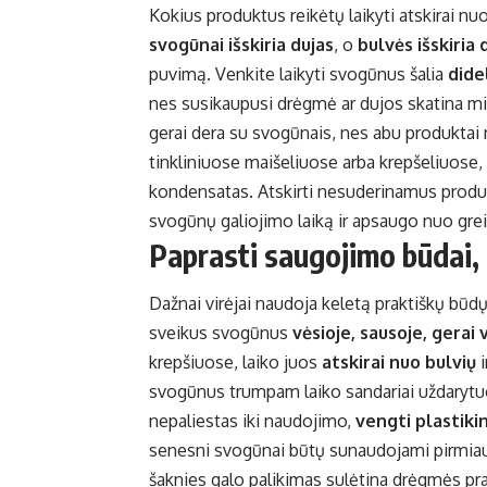
Kokius produktus reikėtų laikyti atskirai nu
svogūnai išskiria dujas
, o
bulvės išskiria
puvimą. Venkite laikyti svogūnus šalia
dide
nes susikaupusi drėgmė ar dujos skatina min
gerai dera su svogūnais, nes abu produktai
tinkliniuose maišeliuose arba krepšeliuose, 
kondensatas. Atskirti nesuderinamus produktu
svogūnų galiojimo laiką ir apsaugo nuo gre
Paprasti saugojimo būdai, k
Dažnai virėjai naudoja keletą praktiškų būdų, 
sveikus svogūnus
vėsioje, sausoje, gerai
krepšiuose, laiko juos
atskirai nuo bulvių
i
svogūnus trumpam laiko sandariai uždarytuose
nepaliestas iki naudojimo,
vengti plastikin
senesni svogūnai būtų sunaudojami pirmiau.
šaknies galo palikimas sulėtina drėgmės pra