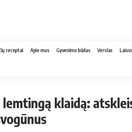
čių receptai
Apie mus
Gyvenimo būdas
Verslas
Laisva
lemtingą klaidą: atsklei
 svogūnus