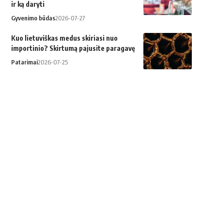
ir ką daryti
Gyvenimo būdas
2026-07-27
Kuo lietuviškas medus skiriasi nuo
importinio? Skirtumą pajusite paragavę
Patarimai
2026-07-25