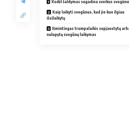
Kodėl šaldymas sugadina sveikus svogūn
Kaip laikyti svogūnus, kad jie kuo ilgiau
išsilaikytų
Išmintingas trumpalaikis supjaustytų arb
nulupytų svogūnų laikymas