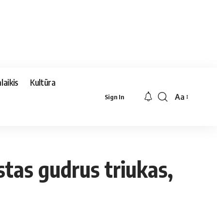
laikis
Kultūra
Aa
Sign In
Font
Resizer
stas gudrus triukas,