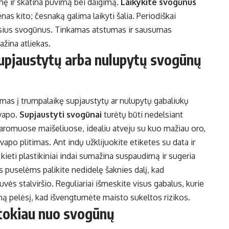
gmę ir skatina puvimą bei daigimą.
Laikykite svogūnus
nas kito; česnaką galima laikyti šalia. Periodiškai
itusius svogūnus. Tinkamas atstumas ir sausumas
ažina atliekas.
supjaustytų arba nulupytų svogūnų
as į trumpalaikę supjaustytų ar nulupytų gabaliukų
kvapo.
Supjaustyti svogūnai
turėtų būti nedelsiant
aromuose maišeliuose, idealiu atveju su kuo mažiau oro,
apo plitimas. Ant indų užklijuokite etiketes su data ir
ba kieti plastikiniai indai sumažina suspaudimą ir sugeria
 puselėms palikite nedidelę šaknies dalį, kad
vės stalviršio. Reguliariai išmeskite visus gabalus, kurie
ą pelėsį, kad išvengtumėte maisto sukeltos rizikos.
atokiau nuo svogūnų