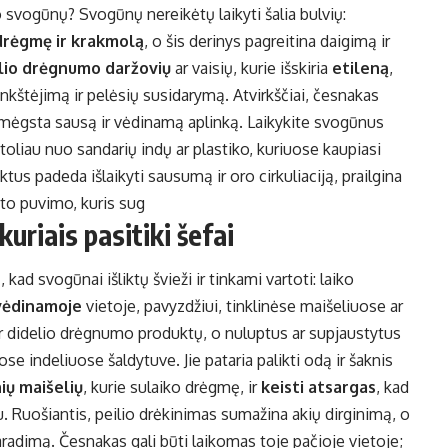
o svogūnų? Svogūnų nereikėtų laikyti šalia bulvių:
 drėgmę ir krakmolą
, o šis derinys pagreitina daigimą ir
lio drėgnumo daržovių
ar vaisių, kurie išskiria
etileną
,
kštėjimą ir pelėsių susidarymą. Atvirkščiai, česnakas
 mėgsta sausą ir vėdinamą aplinką. Laikykite svogūnus
toliau nuo sandarių indų ar plastiko, kuriuose kaupiasi
s padeda išlaikyti sausumą ir oro cirkuliaciją, prailgina
ito puvimo, kuris sug
uriais pasitiki šefai
kad svogūnai išliktų švieži ir tinkami vartoti: laiko
 vėdinamoje
vietoje, pavyzdžiui, tinklinėse maišeliuose ar
r didelio drėgnumo produktų, o nuluptus ar supjaustytus
 indeliuose šaldytuve. Jie pataria palikti odą ir šaknis
ių maišelių
, kurie sulaiko drėgmę, ir
keisti atsargas
, kad
 Ruošiantis, peilio drėkinimas sumažina akių dirginimą, o
radimą. Česnakas gali būti laikomas toje pačioje vietoje;