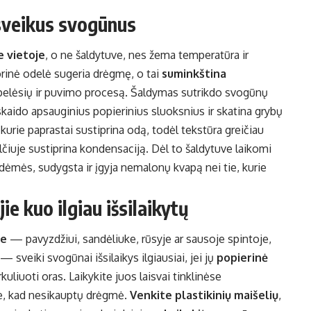
sveikus svogūnus
e vietoje
, o ne šaldytuve, nes žema temperatūra ir
orinė odelė sugeria drėgmę, o tai
suminkština
 pelėsių ir puvimo procesą. Šaldymas sutrikdo svogūnų
kaido apsauginius popierinius sluoksnius ir skatina grybų
kurie paprastai sustiprina odą, todėl tekstūra greičiau
lčiuje sustiprina kondensaciją. Dėl to šaldytuve laikomi
dėmės, sudygsta ir įgyja nemalonų kvapą nei tie, kurie
ie kuo ilgiau išsilaikytų
je
— pavyzdžiui, sandėliuke, rūsyje ar sausoje spintoje,
— sveiki svogūnai išsilaikys ilgiausiai, jei jų
popierinė
kuliuoti oras. Laikykite juos laisvai tinklinėse
se, kad nesikauptų drėgmė.
Venkite plastikinių maišelių
,