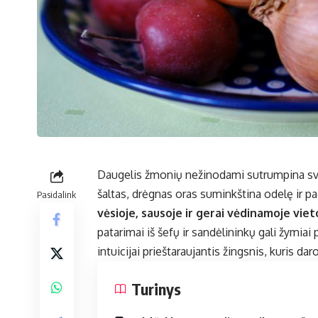
Daugelis žmonių nežinodami sutrumpina svo
šaltas, drėgnas oras suminkština odelę ir 
Pasidalink
vėsioje, sausoje ir gerai vėdinamoje viet
patarimai iš šefų ir sandėlininkų gali žymiai
intuicijai prieštaraujantis žingsnis, kuris dar
Turinys