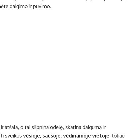
mėte daigimo ir puvimo.
r atšąla, o tai silpnina odelę, skatina daigumą ir
yti sveikus
vėsioje, sausoje, vėdinamoje vietoje
, toliau