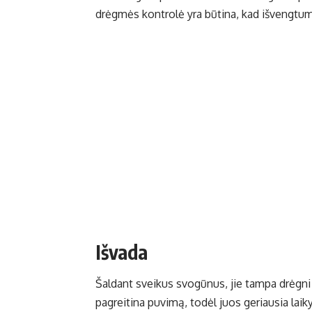
drėgmės kontrolė yra būtina, kad išvengtu
Išvada
Šaldant sveikus svogūnus, jie tampa drėgni i
pagreitina puvimą, todėl juos geriausia laik