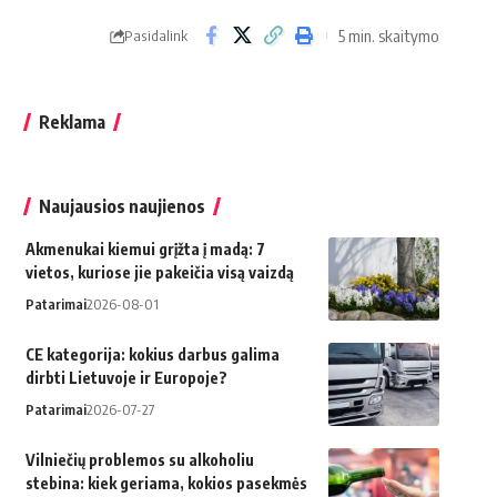
5 min. skaitymo
Pasidalink
Reklama
Naujausios naujienos
Akmenukai kiemui grįžta į madą: 7
vietos, kuriose jie pakeičia visą vaizdą
Patarimai
2026-08-01
CE kategorija: kokius darbus galima
dirbti Lietuvoje ir Europoje?
Patarimai
2026-07-27
Vilniečių problemos su alkoholiu
stebina: kiek geriama, kokios pasekmės