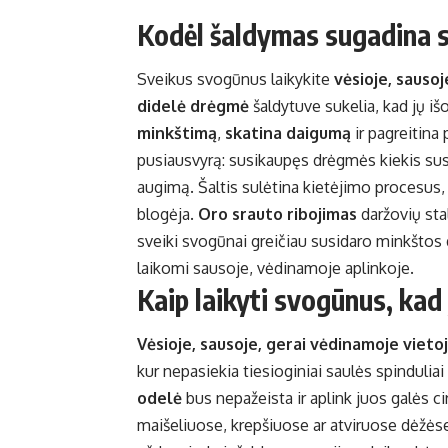
Kodėl šaldymas sugadina 
Sveikus svogūnus laikykite
vėsioje, sausoj
didelė drėgmė
šaldytuve sukelia, kad jų iš
minkštimą
,
skatina daigumą
ir pagreitina
pusiausvyrą: susikaupęs drėgmės kiekis sus
augimą. Šaltis sulėtina kietėjimo procesus, 
blogėja.
Oro srauto ribojimas
daržovių sta
sveiki svogūnai greičiau susidaro minkštos 
laikomi sausoje, vėdinamoje aplinkoje.
Kaip laikyti svogūnus, kad j
Vėsioje, sausoje, gerai vėdinamoje vieto
kur nepasiekia tiesioginiai saulės spinduliai 
odelė
bus nepažeista ir aplink juos galės cir
maišeliuose, krepšiuose ar atviruose dėžė