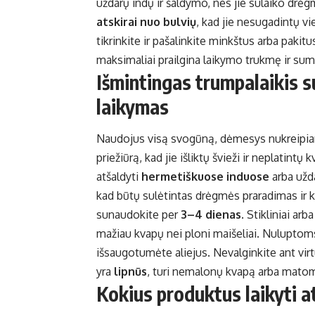
uždarų indų ir šaldymo, nes jie sulaiko drė
atskirai nuo bulvių
, kad jie nesugadintų vie
tikrinkite ir pašalinkite minkštus arba pak
maksimaliai prailgina laikymo trukmę ir sum
Išmintingas trumpalaikis 
laikymas
Naudojus visą svogūną, dėmesys nukreipiam
priežiūrą, kad jie išliktų švieži ir neplatintų 
atšaldyti
hermetiškuose induose
arba užd
kad būtų sulėtintas drėgmės praradimas ir kv
sunaudokite per
3–4 dienas
. Stikliniai ar
mažiau kvapų nei ploni maišeliai. Nuluptoms
išsaugotumėte aliejus. Nevalginkite ant virtu
yra
lipnūs
, turi nemalonų kvapą arba matom
Kokius produktus laikyti 