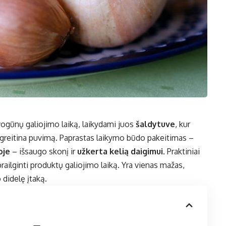
gūnų galiojimo laiką, laikydami juos
šaldytuve
, kur
pagreitina puvimą. Paprastas laikymo būdo pakeitimas –
oje
– išsaugo skonį ir
užkerta kelią daigimui
. Praktiniai
 prailginti produktų galiojimo laiką. Yra vienas mažas,
o didelę įtaką.