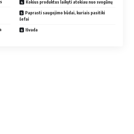
us
Kokius produktus laikyti atokiau nuo svogūnų
Paprasti saugojimo būdai, kuriais pasitiki
šefai
a
Išvada