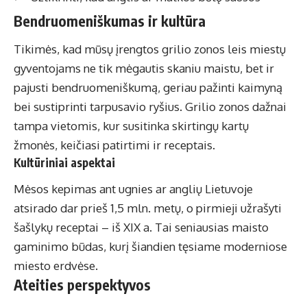
Bendruomeniškumas ir kultūra
Tikimės, kad mūsų įrengtos grilio zonos leis miestų
gyventojams ne tik mėgautis skaniu maistu, bet ir
pajusti bendruomeniškumą, geriau pažinti kaimyną
bei sustiprinti tarpusavio ryšius. Grilio zonos dažnai
tampa vietomis, kur susitinka skirtingų kartų
žmonės, keičiasi patirtimi ir receptais.
Kultūriniai aspektai
Mėsos kepimas ant ugnies ar anglių Lietuvoje
atsirado dar prieš 1,5 mln. metų, o pirmieji užrašyti
šašlykų receptai – iš XIX a. Tai seniausias maisto
gaminimo būdas, kurį šiandien tęsiame moderniose
miesto erdvėse.
Ateities perspektyvos