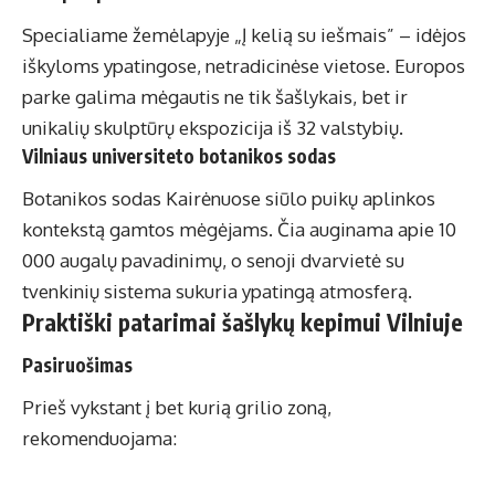
Specialiame žemėlapyje „Į kelią su iešmais” – idėjos
iškyloms ypatingose, netradicinėse vietose. Europos
parke galima mėgautis ne tik šašlykais, bet ir
unikalių skulptūrų ekspozicija iš 32 valstybių.
Vilniaus universiteto botanikos sodas
Botanikos sodas Kairėnuose siūlo puikų aplinkos
kontekstą gamtos mėgėjams. Čia auginama apie 10
000 augalų pavadinimų, o senoji dvarvietė su
tvenkinių sistema sukuria ypatingą atmosferą.
Praktiški patarimai šašlykų kepimui Vilniuje
Pasiruošimas
Prieš vykstant į bet kurią grilio zoną,
rekomenduojama: