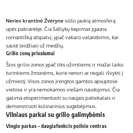
Neries krantinė Žvėryne
siūlo jaukią atmosferą
upės pakrantėje. Čia šašlykų kepimas įgauna
romantišką atspalvį, ypač vakaro valandomis, kai
saulė leidžiasi už medžių.
Grilio zonų privalumai
Šios grilio zonos ypač tiks užimtiems ir mažai laiko
turintiems žmonėms, kurie nenori ar negali išvykti į
užmiestį. Visos zonos įrengtos gamtos apsuptose
vietose ir yra nemokamos viešam naudojimui. Čia
galima eksperimentuoti su naujais patiekalais ir
demonstruoti kulinarinius sugebėjimus.
Vilniaus parkai su grilio galimybėmis
Vingio parkas – daugiafunkcis poilsio centras