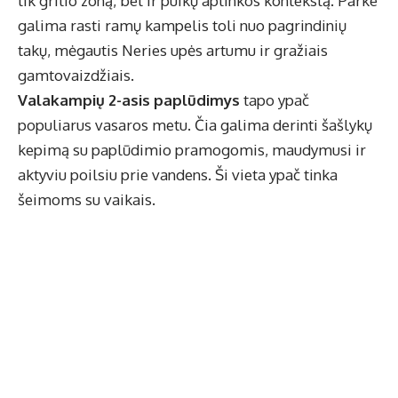
tik grilio zoną, bet ir puikų aplinkos kontekstą. Parke
galima rasti ramų kampelis toli nuo pagrindinių
takų, mėgautis Neries upės artumu ir gražiais
gamtovaizdžiais.
Valakampių 2-asis paplūdimys
tapo ypač
populiarus vasaros metu. Čia galima derinti šašlykų
kepimą su paplūdimio pramogomis, maudymusi ir
aktyviu poilsiu prie vandens. Ši vieta ypač tinka
šeimoms su vaikais.