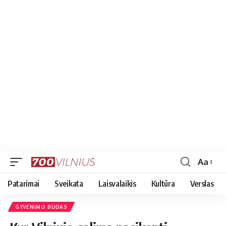
Aa
Font
Resizer
Patarimai
Sveikata
Laisvalaikis
Kultūra
Verslas
GYVENIMO BŪDAS