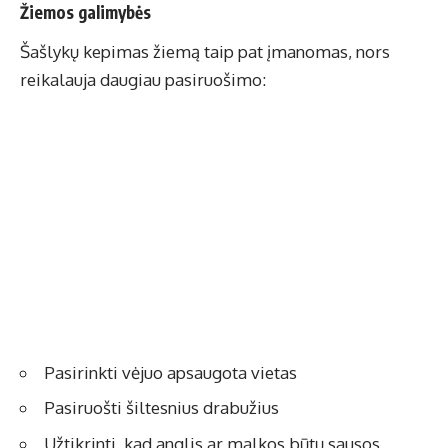
Žiemos galimybės
Šašlykų kepimas žiemą taip pat įmanomas, nors
reikalauja daugiau pasiruošimo:
Pasirinkti vėjuo apsaugota vietas
Pasiruošti šiltesnius drabužius
Užtikrinti, kad anglis ar malkos būtų sausos