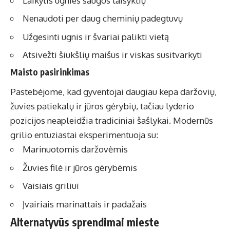
Laikytis ugnies saugos taisyklių
Nenaudoti per daug cheminių padegtuvų
Užgesinti ugnis ir švariai palikti vietą
Atsivežti šiukšlių maišus ir viskas susitvarkyti
Maisto pasirinkimas
Pastebėjome, kad gyventojai daugiau kepa daržovių,
žuvies patiekalų ir jūros gėrybių, tačiau lyderio
pozicijos neapleidžia tradiciniai šašlykai. Modernūs
grilio entuziastai eksperimentuoja su:
Marinuotomis daržovėmis
Žuvies filė ir jūros gėrybėmis
Vaisiais griliui
Įvairiais marinattais ir padažais
Alternatyvūs sprendimai mieste