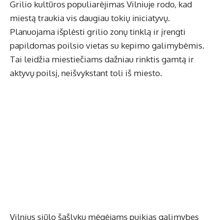
Grilio kultūros populiarėjimas Vilniuje rodo, kad
miestą traukia vis daugiau tokių iniciatyvų.
Planuojama išplėsti grilio zonų tinklą ir įrengti
papildomas poilsio vietas su kepimo galimybėmis.
Tai leidžia miestiečiams dažniau rinktis gamtą ir
aktyvų poilsį, neišvykstant toli iš miesto.
Vilnius siūlo šašlykų mėgėjams puikias galimybes