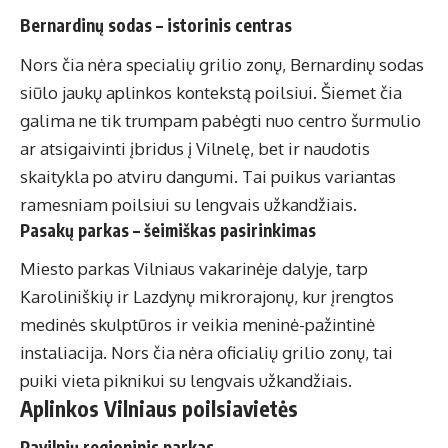
Bernardinų sodas – istorinis centras
Nors čia nėra specialių grilio zonų, Bernardinų sodas
siūlo jaukų aplinkos kontekstą poilsiui. Šiemet čia
galima ne tik trumpam pabėgti nuo centro šurmulio
ar atsigaivinti įbridus į Vilnelę, bet ir naudotis
skaitykla po atviru dangumi. Tai puikus variantas
ramesniam poilsiui su lengvais užkandžiais.
Pasakų parkas – šeimiškas pasirinkimas
Miesto parkas Vilniaus vakarinėje dalyje, tarp
Karoliniškių ir Lazdynų mikrorajonų, kur įrengtos
medinės skulptūros ir veikia meninė-pažintinė
instaliacija. Nors čia nėra oficialių grilio zonų, tai
puiki vieta piknikui su lengvais užkandžiais.
Aplinkos Vilniaus poilsiavietės
Pavilnių regioninis parkas