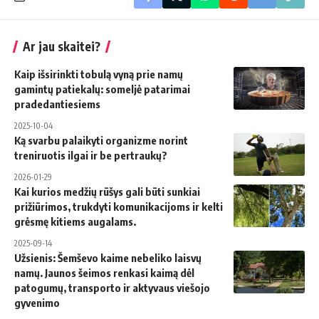
Ar jau skaitei?
Kaip išsirinkti tobulą vyną prie namų
gamintų patiekalų: someljė patarimai
pradedantiesiems
2025-10-04
Ką svarbu palaikyti organizme norint
treniruotis ilgai ir be pertraukų?
2026-01-29
Kai kurios medžių rūšys gali būti sunkiai
prižiūrimos, trukdyti komunikacijoms ir kelti
grėsmę kitiems augalams.
2025-09-14
Užsienis: Šemševo kaime nebeliko laisvų
namų. Jaunos šeimos renkasi kaimą dėl
patogumų, transporto ir aktyvaus viešojo
gyvenimo