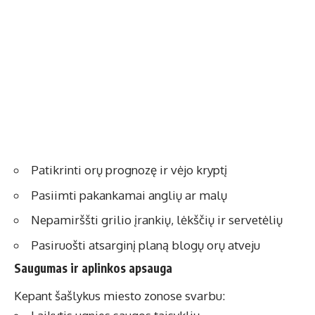
Patikrinti orų prognozę ir vėjo kryptį
Pasiimti pakankamai anglių ar malų
Nepamirššti grilio įrankių, lėkščių ir servetėlių
Pasiruošti atsarginį planą blogų orų atveju
Saugumas ir aplinkos apsauga
Kepant šašlykus miesto zonose svarbu: