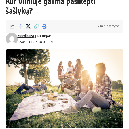
Kur Vilniuje galima pasikepti
šašlykų?
7 min. skaitymo
700vilnius
Paskelbta 2025-08-03 11:52