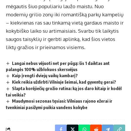
mėgautis šiuo populiariu laužo maistu. Nuo
modernių grilio zonų iki romantišką parkų kampelių
– kiekvienas ras sau tinkamą vietą gardaus maisto ir
kokybiško laiko su artimaisiais. Svarbu tik laikytis
saugos taisyklių ir gerbti aplinką, kad šios vietos
liktų gražios ir prieinamos visiems.
Langai nebus vėjuoti net per pūgą: šis 1 daiktas ant
palangės 100% užblokuos skersvėjus
Kaip įrengti dviejų vaikų kambarį?
Kiek reikia uždirbti Vilniuje šeimai, kad gyventų gerai?
Slapta korėjiečių grožio rutina: ką jos daro kitaip ir kodėl
tai veikia?
Maudymosi sezonas tęsiasi: Vilniaus rajono ežerai ir
tvenkiniai pasižymi puikia vandens kokybe