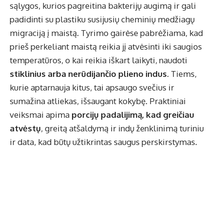
sąlygos, kurios pagreitina bakterijų augimą ir gali
padidinti su plastiku susijusių cheminių medžiagų
migraciją į maistą. Tyrimo gairėse pabrėžiama, kad
prieš perkeliant maistą reikia jį atvėsinti iki saugios
temperatūros, o kai reikia iškart laikyti, naudoti
stiklinius arba nerūdijančio plieno indus
. Tiems,
kurie aptarnauja kitus, tai apsaugo svečius ir
sumažina atliekas, išsaugant kokybę. Praktiniai
veiksmai apima
porcijų padalijimą, kad greičiau
atvėstų
, greitą atšaldymą ir indų ženklinimą turiniu
ir data, kad būtų užtikrintas saugus perskirstymas.