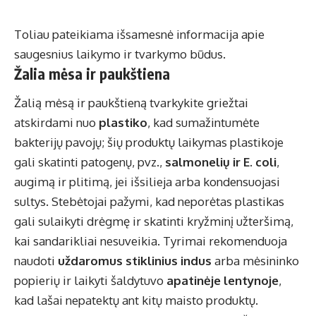
Toliau pateikiama išsamesnė informacija apie
saugesnius laikymo ir tvarkymo būdus.
Žalia mėsa ir paukštiena
Žalią mėsą ir paukštieną tvarkykite griežtai
atskirdami nuo
plastiko
, kad sumažintumėte
bakterijų pavojų; šių produktų laikymas plastikoje
gali skatinti patogenų, pvz.,
salmonelių ir E. coli
,
augimą ir plitimą, jei išsilieja arba kondensuojasi
sultys. Stebėtojai pažymi, kad neporėtas plastikas
gali sulaikyti drėgmę ir skatinti kryžminį užteršimą,
kai sandarikliai nesuveikia. Tyrimai rekomenduoja
naudoti
uždaromus stiklinius indus
arba mėsininko
popierių ir laikyti šaldytuvo
apatinėje lentynoje
,
kad lašai nepatektų ant kitų maisto produktų.