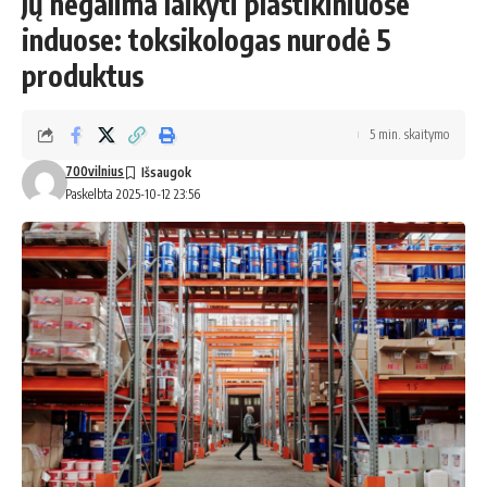
Jų negalima laikyti plastikiniuose
induose: toksikologas nurodė 5
produktus
5 min. skaitymo
700vilnius
Paskelbta 2025-10-12 23:56