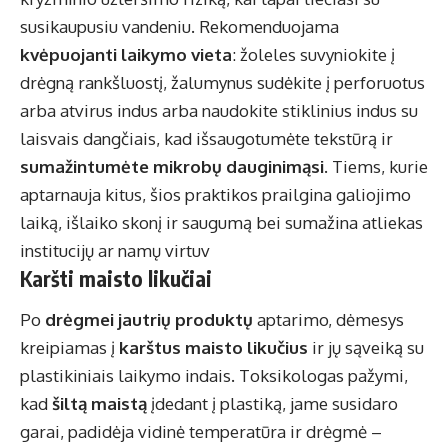
susikaupusiu vandeniu. Rekomenduojama
kvėpuojanti laikymo vieta
: žoleles suvyniokite į
drėgną rankšluostį, žalumynus sudėkite į perforuotus
arba atvirus indus arba naudokite stiklinius indus su
laisvais dangčiais, kad išsaugotumėte tekstūrą ir
sumažintumėte mikrobų dauginimąsi
. Tiems, kurie
aptarnauja kitus, šios praktikos prailgina galiojimo
laiką, išlaiko skonį ir saugumą bei sumažina atliekas
institucijų ar namų virtuv
Karšti maisto likučiai
Po
drėgmei jautrių produktų
aptarimo, dėmesys
kreipiamas į
karštus maisto likučius
ir jų sąveiką su
plastikiniais laikymo indais. Toksikologas pažymi,
kad
šiltą maistą
įdedant į plastiką, jame susidaro
garai, padidėja vidinė temperatūra ir drėgmė –