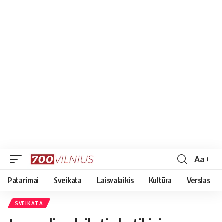
Aa
Font
Resizer
Patarimai
Sveikata
Laisvalaikis
Kultūra
Verslas
SVEIKATA