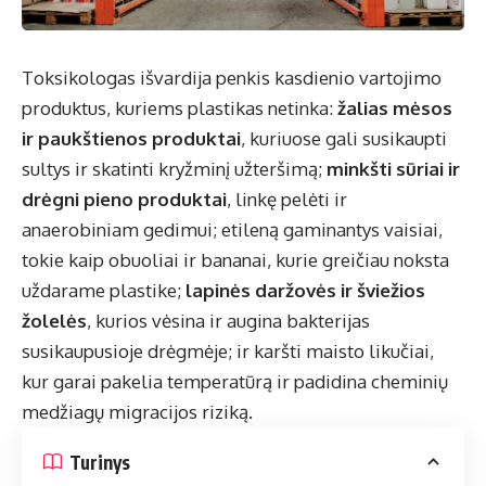
Toksikologas išvardija penkis kasdienio vartojimo
produktus, kuriems plastikas netinka:
žalias mėsos
ir paukštienos produktai
, kuriuose gali susikaupti
sultys ir skatinti kryžminį užteršimą;
minkšti sūriai ir
drėgni pieno produktai
, linkę pelėti ir
anaerobiniam gedimui; etileną gaminantys vaisiai,
tokie kaip obuoliai ir bananai, kurie greičiau noksta
uždarame plastike;
lapinės daržovės ir šviežios
žolelės
, kurios vėsina ir augina bakterijas
susikaupusioje drėgmėje; ir karšti maisto likučiai,
kur garai pakelia temperatūrą ir padidina cheminių
medžiagų migracijos riziką.
Turinys