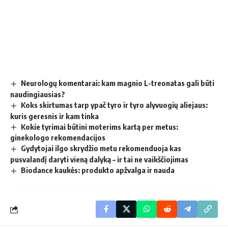
Neurologų komentarai: kam magnio L-treonatas gali būti
naudingiausias?
Koks skirtumas tarp ypač tyro ir tyro alyvuogių aliejaus:
kuris geresnis ir kam tinka
Kokie tyrimai būtini moterims kartą per metus:
ginekologo rekomendacijos
Gydytojai ilgo skrydžio metu rekomenduoja kas
pusvalandį daryti vieną dalyką – ir tai ne vaikščiojimas
Biodance kaukės: produkto apžvalga ir nauda