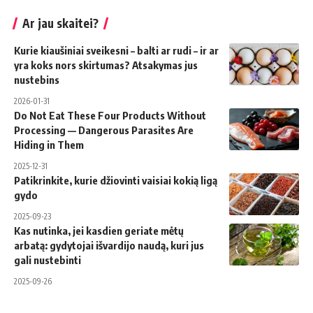
Ar jau skaitei?
Kurie kiaušiniai sveikesni – balti ar rudi – ir ar
yra koks nors skirtumas? Atsakymas jus
nustebins
2026-01-31
Do Not Eat These Four Products Without
Processing — Dangerous Parasites Are
Hiding in Them
2025-12-31
Patikrinkite, kurie džiovinti vaisiai kokią ligą
gydo
2025-09-23
Kas nutinka, jei kasdien geriate mėtų
arbatą: gydytojai išvardijo naudą, kuri jus
gali nustebinti
2025-09-26