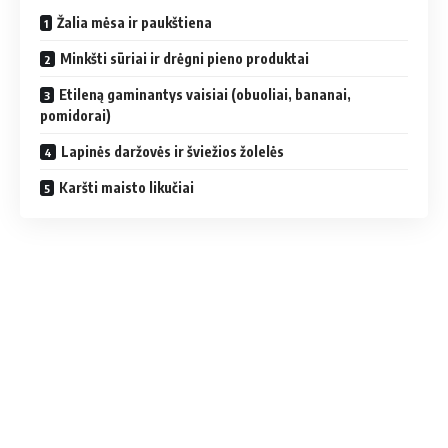
Žalia mėsa ir paukštiena
Minkšti sūriai ir drėgni pieno produktai
Etileną gaminantys vaisiai (obuoliai, bananai,
pomidorai)
Lapinės daržovės ir šviežios žolelės
Karšti maisto likučiai