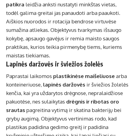
patikra
leidžia anksti nustatyti minkštas vietas,
todėl galima greitai jas panaudoti arba paaukoti.
Aiškios nuorodos ir rotacija bendrose virtuvėse
sumažina atliekas. Objektyvus tvarkymas išsaugo
kokybę, apsaugo gavėjus ir remia maisto saugos
praktikas, kurios teikia pirmenybę tiems, kuriems
maistas tiekiamas.
Lapinės daržovės ir šviežios žolelės
Paprastai laikomos
plastikinėse maišeliuose
arba
konteineriuose,
lapinės daržovės
ir šviežios žolelės
kenčia, kai yra uždarytos drėgnose, nepralaidžiose
pakuotėse, nes sulaikytas
drėgnis ir ribotas oro
srautas
pagreitina vytimą ir skatina bakterijų bei
grybų augimą. Objektyvus vertinimas rodo, kad
plastikas padidina gedimo greitį ir padidina
kryžminio užteršimo riziką, kai lapai liečiasi su