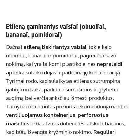
Etileną gaminantys vaisiai (obuoliai,
bananai, pomidorai)
Dažnai
etileną išskiriantys vaisiai
, tokie kaip
obuoliai, bananai ir pomidorai, pagreitina savo
nokimą, kai yra laikomi plastikoje, nes
nepralaidi
aplinka
sulaiko dujas ir padidina jų koncentraciją.
Tyrimai rodo, kad sulaikytas etilenas sutrumpina
galiojimo laiką, padidina sumušimus ir grybelio
augimą bei verčia anksčiau išmesti produktus.
Tarnybai orientuotas požiūris rekomenduoja naudoti
ventiliuojamus konteinerius
,
perforuotus
maišelius
arba atviras dubenėles; atskirti bananus,
kad būtų išvengta kryžminio nokimo.
Reguliari