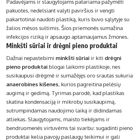
Padavėjams ir slaugytojams patariama pažymėti
pakuotes, nedelsiant valyti paviršius ir vengti
pakartotinai naudoti plastiką, kuris buvo sąlytyje su
žalios mėsos sultimis. Šios priemonės sumažina
infekcijos riziką ir apsaugo aptarnaujamus žmones.
Minkšti sūriai ir drėgni pieno produktai
Dažnai nepastebimi
minkšti sūriai
ir kiti
drėgni
pieno produktai
blogai laikomi plastikoje, nes
susikaupusi drėgmė ir sumažėjęs oro srautas sukuria
anaerobines kišenes
, kurios pagreitina pelėsių
augimą ir gedimą. Tyrimas parodė, kad plastikas
skatina kondensaciją ir mikrobų susikaupimą,
sutrumpindamas naudojimo laiką ir didindamas
atliekas. Slaugytojams, maisto tiekėjams ir
bendruomenės virtuvėms tai svarbu: sugadinti pieno
produktai kelia pavojų paslaugų teikimui ir gali