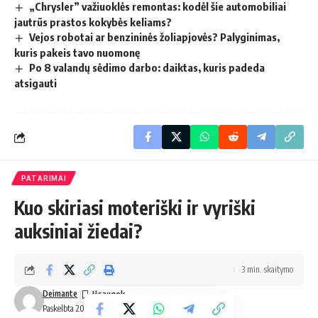
„Chrysler” važiuoklės remontas: kodėl šie automobiliai
jautrūs prastos kokybės keliams?
Vejos robotai ar benzininės žoliapjovės? Palyginimas,
kuris pakeis tavo nuomonę
Po 8 valandų sėdimo darbo: daiktas, kuris padeda
atsigauti
PATARIMAI
Kuo skiriasi moteriški ir vyriški
auksiniai žiedai?
3 min. skaitymo
Deimante
Paskelbta 2025-09-30 16:30