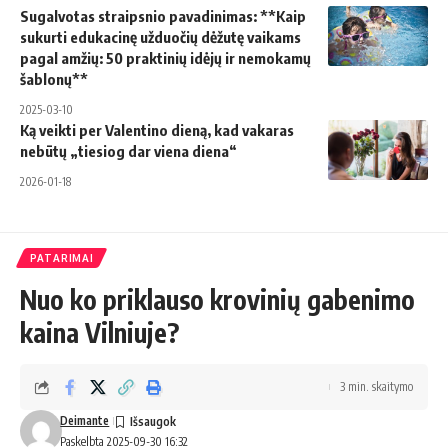
Sugalvotas straipsnio pavadinimas: **Kaip
sukurti edukacinę užduočių dėžutę vaikams
pagal amžių: 50 praktinių idėjų ir nemokamų
šablonų**
2025-03-10
Ką veikti per Valentino dieną, kad vakaras
nebūtų „tiesiog dar viena diena“
2026-01-18
PATARIMAI
Nuo ko priklauso krovinių gabenimo
kaina Vilniuje?
3 min. skaitymo
Deimante
Paskelbta 2025-09-30 16:32