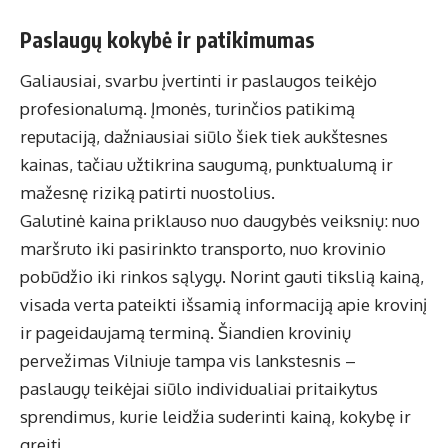
Paslaugų kokybė ir patikimumas
Galiausiai, svarbu įvertinti ir paslaugos teikėjo
profesionalumą. Įmonės, turinčios patikimą
reputaciją, dažniausiai siūlo šiek tiek aukštesnes
kainas, tačiau užtikrina saugumą, punktualumą ir
mažesnę riziką patirti nuostolius.
Galutinė kaina priklauso nuo daugybės veiksnių: nuo
maršruto iki pasirinkto transporto, nuo krovinio
pobūdžio iki rinkos sąlygų. Norint gauti tikslią kainą,
visada verta pateikti išsamią informaciją apie krovinį
ir pageidaujamą terminą. Šiandien
krovinių
pervežimas Vilniuje
tampa vis lankstesnis –
paslaugų teikėjai siūlo individualiai pritaikytus
sprendimus, kurie leidžia suderinti kainą, kokybę ir
greitį.