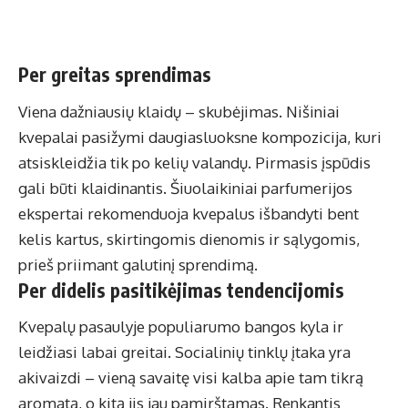
Per greitas sprendimas
Viena dažniausių klaidų – skubėjimas. Nišiniai
kvepalai pasižymi daugiasluoksne kompozicija, kuri
atsiskleidžia tik po kelių valandų. Pirmasis įspūdis
gali būti klaidinantis. Šiuolaikiniai parfumerijos
ekspertai rekomenduoja kvepalus išbandyti bent
kelis kartus, skirtingomis dienomis ir sąlygomis,
prieš priimant galutinį sprendimą.
Per didelis pasitikėjimas tendencijomis
Kvepalų pasaulyje populiarumo bangos kyla ir
leidžiasi labai greitai. Socialinių tinklų įtaka yra
akivaizdi – vieną savaitę visi kalba apie tam tikrą
aromatą, o kitą jis jau pamirštamas. Renkantis