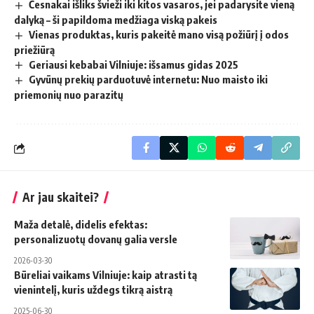
Česnakai išliks švieži iki kitos vasaros, jei padarysite vieną
dalyką – ši papildoma medžiaga viską pakeis
Vienas produktas, kuris pakeitė mano visą požiūrį į odos
priežiūrą
Geriausi kebabai Vilniuje: išsamus gidas 2025
Gyvūnų prekių parduotuvė internetu: Nuo maisto iki
priemonių nuo parazitų
Ar jau skaitei?
Maža detalė, didelis efektas:
personalizuotų dovanų galia versle
2026-03-30
Būreliai vaikams Vilniuje: kaip atrasti tą
vienintelį, kuris uždegs tikrą aistrą
2025-06-30