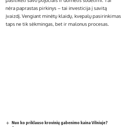
pasitikėti savo pojūčiais ir domėtis sudėtimi. Tai
nėra paprastas pirkinys – tai investicija į savitą
įvaizdį. Vengiant minėtų klaidų, kvepalų pasirinkimas
taps ne tik sėkmingas, bet ir malonus procesas.
Nuo ko priklauso krovinių gabenimo kaina Vilniuje?