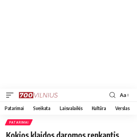
Aa
Font
Resizer
Patarimai
Sveikata
Laisvalaikis
Kultūra
Verslas
PATARIMAI
Kokios klaidos daromos renkantis