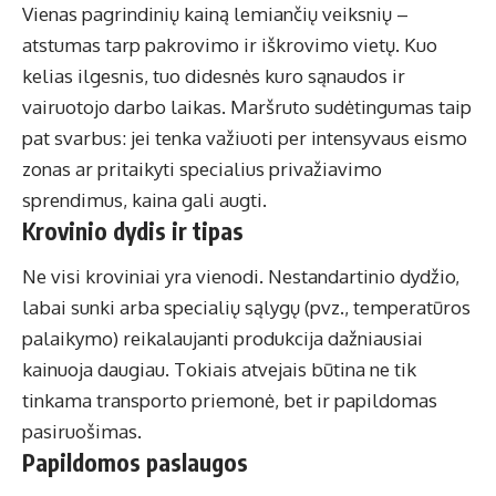
Vienas pagrindinių kainą lemiančių veiksnių –
atstumas tarp pakrovimo ir iškrovimo vietų. Kuo
kelias ilgesnis, tuo didesnės kuro sąnaudos ir
vairuotojo darbo laikas. Maršruto sudėtingumas taip
pat svarbus: jei tenka važiuoti per intensyvaus eismo
zonas ar pritaikyti specialius privažiavimo
sprendimus, kaina gali augti.
Krovinio dydis ir tipas
Ne visi kroviniai yra vienodi. Nestandartinio dydžio,
labai sunki arba specialių sąlygų (pvz., temperatūros
palaikymo) reikalaujanti produkcija dažniausiai
kainuoja daugiau. Tokiais atvejais būtina ne tik
tinkama transporto priemonė, bet ir papildomas
pasiruošimas.
Papildomos paslaugos