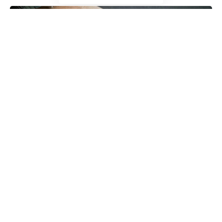
Auksiniai žiedai jau šimtmečius simbolizuoja meilę,
statusą, įsipareigojimą ir individualumą. Tačiau
šiandien rinkoje moteriški ir vyriški žiedai skiriasi ne
tik dydžiu ar dizainu – juos veikia ir šiuolaikinės
mados tendencijos, gyvenimo būdo pokyčiai bei