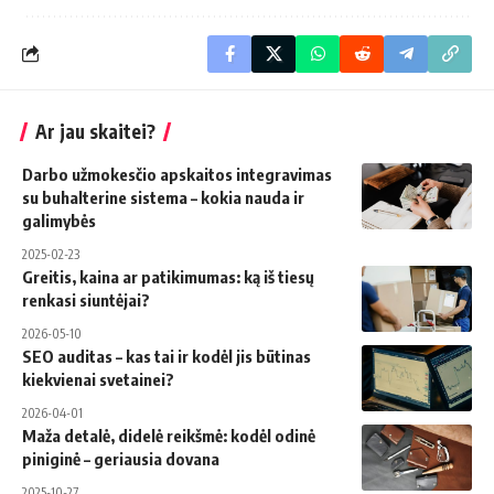
Ar jau skaitei?
Darbo užmokesčio apskaitos integravimas
su buhalterine sistema – kokia nauda ir
galimybės
2025-02-23
Greitis, kaina ar patikimumas: ką iš tiesų
renkasi siuntėjai?
2026-05-10
SEO auditas – kas tai ir kodėl jis būtinas
kiekvienai svetainei?
2026-04-01
Maža detalė, didelė reikšmė: kodėl odinė
piniginė – geriausia dovana
2025-10-27