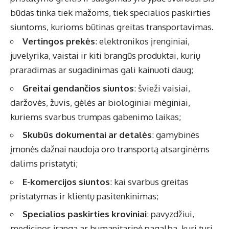
būdas tinka tiek mažoms, tiek specialios paskirties
siuntoms, kurioms būtinas greitas transportavimas.
Vertingos prekės
: elektronikos įrenginiai,
juvelyrika, vaistai ir kiti brangūs produktai, kurių
praradimas ar sugadinimas gali kainuoti daug;
Greitai gendančios siuntos
: švieži vaisiai,
daržovės, žuvis, gėlės ar biologiniai mėginiai,
kuriems svarbus trumpas gabenimo laikas;
Skubūs dokumentai ar detalės
: gamybinės
įmonės dažnai naudoja oro transportą atsarginėms
dalims pristatyti;
E-komercijos siuntos
: kai svarbus greitas
pristatymas ir klientų pasitenkinimas;
Specialios paskirties kroviniai
: pavyzdžiui,
medicinos įranga ar humanitarinė pagalba, kuri turi