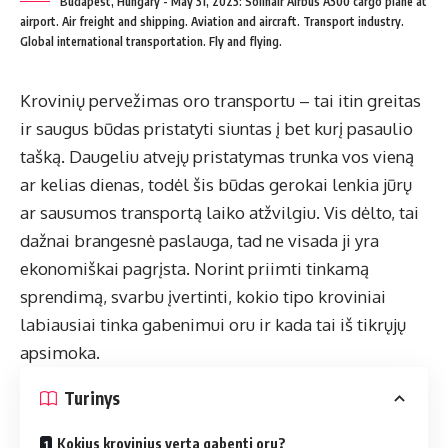
Budapest, Hungary - May 31, 2023: Solinair Airbus A300 cargo plane at
airport. Air freight and shipping. Aviation and aircraft. Transport industry.
Global international transportation. Fly and flying.
Krovinių pervežimas oro transportu – tai itin greitas
ir saugus būdas pristatyti siuntas į bet kurį pasaulio
tašką. Daugeliu atvejų pristatymas trunka vos vieną
ar kelias dienas, todėl šis būdas gerokai lenkia jūrų
ar sausumos transportą laiko atžvilgiu. Vis dėlto, tai
dažnai brangesnė paslauga, tad ne visada ji yra
ekonomiškai pagrįsta. Norint priimti tinkamą
sprendimą, svarbu įvertinti, kokio tipo kroviniai
labiausiai tinka gabenimui oru ir kada tai iš tikrųjų
apsimoka.
Turinys
Kokius krovinius verta gabenti oru?