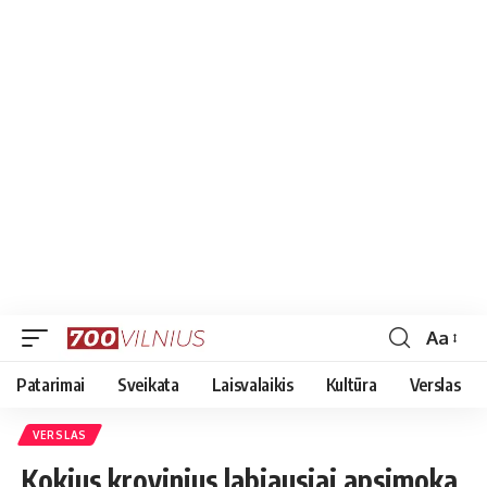
Aa
Font
Resizer
Patarimai
Sveikata
Laisvalaikis
Kultūra
Verslas
VERSLAS
Kokius krovinius labiausiai apsimoka