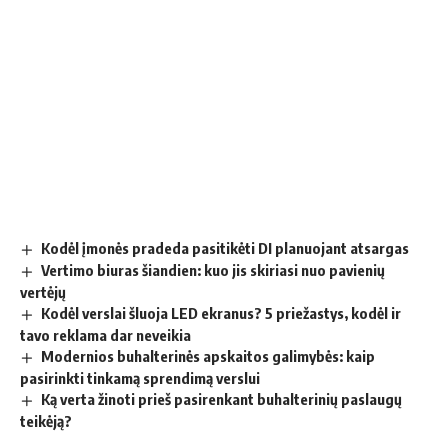
Kodėl įmonės pradeda pasitikėti DI planuojant atsargas
Vertimo biuras šiandien: kuo jis skiriasi nuo pavienių
vertėjų
Kodėl verslai šluoja LED ekranus? 5 priežastys, kodėl ir
tavo reklama dar neveikia
Modernios buhalterinės apskaitos galimybės: kaip
pasirinkti tinkamą sprendimą verslui
Ką verta žinoti prieš pasirenkant buhalterinių paslaugų
teikėją?