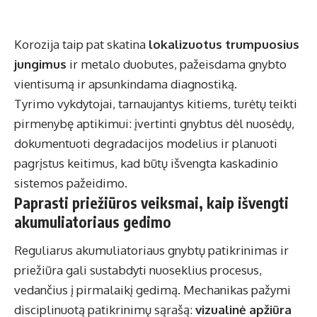
Korozija taip pat skatina
lokalizuotus trumpuosius
jungimus
ir metalo duobutes, pažeisdama gnybto
vientisumą ir apsunkindama diagnostiką.
Tyrimo vykdytojai, tarnaujantys kitiems, turėtų teikti
pirmenybę aptikimui: įvertinti gnybtus dėl nuosėdų,
dokumentuoti degradacijos modelius ir planuoti
pagrįstus keitimus, kad būtų išvengta kaskadinio
sistemos pažeidimo.
Paprasti priežiūros veiksmai, kaip išvengti
akumuliatoriaus gedimo
Reguliarus akumuliatoriaus gnybtų patikrinimas ir
priežiūra gali sustabdyti nuoseklius procesus,
vedančius į pirmalaikį gedimą. Mechanikas pažymi
disciplinuotą patikrinimų sąrašą:
vizualinė apžiūra