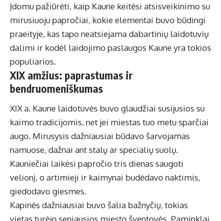
Įdomu pažiūrėti, kaip Kaune keitėsi atsisveikinimo su
mirusiuoju papročiai, kokie elementai buvo būdingi
praeityje, kas tapo neatsiejama dabartinių laidotuvių
dalimi ir kodėl
laidojimo paslaugos Kaune
yra tokios
populiarios.
XIX amžius: paprastumas ir
bendruomeniškumas
XIX a. Kaune laidotuvės buvo glaudžiai susijusios su
kaimo tradicijomis, net jei miestas tuo metu sparčiai
augo. Mirusysis dažniausiai būdavo šarvojamas
namuose, dažnai ant stalų ar specialių suolų.
Kauniečiai laikėsi papročio tris dienas saugoti
velionį, o artimieji ir kaimynai budėdavo naktimis,
giedodavo giesmes.
Kapinės dažniausiai buvo šalia bažnyčių, tokias
vietas turėjo seniausios miesto šventovės. Paminklai