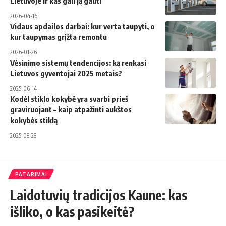
Lietuvoje ir kas gali ją gauti
2026-04-16
Vidaus apdailos darbai: kur verta taupyti, o
kur taupymas grįžta remontu
2026-01-26
Vėsinimo sistemų tendencijos: ką renkasi
Lietuvos gyventojai 2025 metais?
2025-06-14
Kodėl stiklo kokybė yra svarbi prieš
graviruojant – kaip atpažinti aukštos
kokybės stiklą
2025-08-28
PATARIMAI
Laidotuvių tradicijos Kaune: kas
išliko, o kas pasikeitė?