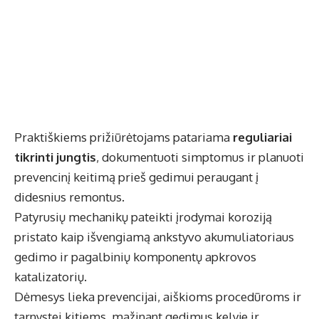
Praktiškiems prižiūrėtojams patariama
reguliariai
tikrinti jungtis
, dokumentuoti simptomus ir planuoti
prevencinį keitimą prieš gedimui peraugant į
didesnius remontus.
Patyrusių mechanikų pateikti įrodymai koroziją
pristato kaip išvengiamą ankstyvo akumuliatoriaus
gedimo ir pagalbinių komponentų apkrovos
katalizatorių.
Dėmesys lieka prevencijai, aiškioms procedūroms ir
tarnystei kitiems, mažinant gedimus kelyje ir