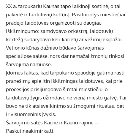
XX a. tarpukariu Kaunas tapo laikinoji sostinė, o tai
pakeitė ir laidotuvių kultūrą. Pasiturintys miestiečiai
pradėjo laidotuves organizuoti su daugiau
iškilmingumo: samdydavo orkestrą, laidotuvių
kortežą sudarydavo keli karietų ar vežimų ekipažai.
Velionio kūnas dažniau būdavo šarvojamas
specialiose salėse, nors dar nemažai žmonių rinkosi
šarvojimą namuose.
Įdomus faktas, kad tarpukario spaudoje galima rasti
pranešimų apie itin iškilmingas laidotuves, kai prie
procesijos prisijungdavo šimtai miestiečių, o
laidotuvių žygis užimdavo ne vieną miesto gatvę. Tai
buvo ne tik atsisveikinimo su žmogumi ritualas, bet
ir visuomeninis įvykis.
Šarvojimo salės Kaune ir Kauno rajone –
Paskutineakimirka.lt