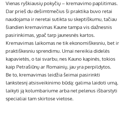
Vienas ryškiausių pokyčių – kremavimo paplitimas.
Dar prieš du dešimtmečius ši praktika buvo retai
naudojama ir neretai sutikta su skeptiškumu, tačiau
šiandien kremavimas Kaune tampa vis dažnesnis
pasirinkimas, ypač tarp jaunesnės kartos.
Kremavimas laikomas ne tik ekonomiškesniu, bet ir
praktiškesniu sprendimu. Urnai nereikia didelės
kapavietės, o tai svarbu, nes Kauno kapinės, tokios
kaip Petrašiūnų ar Romainių, jau yra perpildytos.
Be to, kremavimas leidžia šeimai pasirinkti
lankstesnį atsisveikinimo būdą: galima laidoti urną,
laikyti ją kolumbariume arba net pelenus išbarstyti
specialiai tam skirtose vietose.