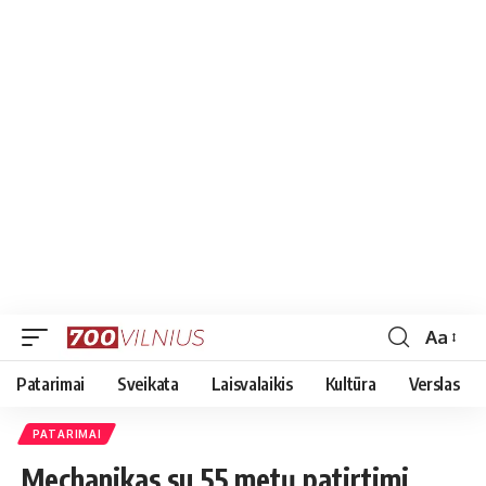
Aa
Font
Resizer
Patarimai
Sveikata
Laisvalaikis
Kultūra
Verslas
PATARIMAI
Mechanikas su 55 metų patirtimi