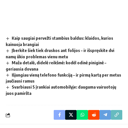
Kaip saugiai pervežti stambius baldus: klaidos, kurios
kainuoja brangiai
Įberkite šiek tiek druskos ant folijos – ir išspręskite dvi
namų ūkio problemas vienu metu
Maža detalė, didelė reikšmė: kodėl odinė piniginė –
geriausia dovana
Išjungiau vieną telefono funkciją – ir pirmą kartą per metus
jaučiausi ramus
Svarbiausi 5 įrankiai automobilyje: dauguma vairuotojų
juos pamiršta