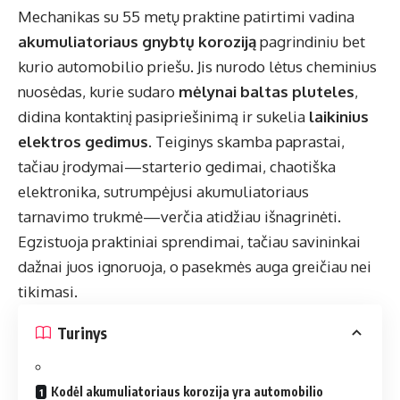
Mechanikas su 55 metų praktine patirtimi vadina
akumuliatoriaus gnybtų koroziją
pagrindiniu bet
kurio automobilio priešu. Jis nurodo lėtus cheminius
nuosėdas, kurie sudaro
mėlynai baltas pluteles
,
didina kontaktinį pasipriešinimą ir sukelia
laikinius
elektros gedimus
. Teiginys skamba paprastai,
tačiau įrodymai—starterio gedimai, chaotiška
elektronika, sutrumpėjusi akumuliatoriaus
tarnavimo trukmė—verčia atidžiau išnagrinėti.
Egzistuoja praktiniai sprendimai, tačiau savininkai
dažnai juos ignoruoja, o pasekmės auga greičiau nei
tikimasi.
Turinys
Kodėl akumuliatoriaus korozija yra automobilio