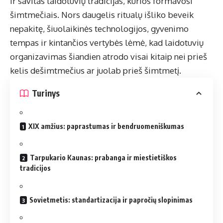
ir savitas laidotuvių tradicijas, kurios formavosi
šimtmečiais. Nors daugelis ritualų išliko beveik
nepakitę, šiuolaikinės technologijos, gyvenimo
tempas ir kintančios vertybės lėmė, kad laidotuvių
organizavimas šiandien atrodo visai kitaip nei prieš
kelis dešimtmečius ar juolab prieš šimtmetį.
Turinys
XIX amžius: paprastumas ir bendruomeniškumas
Tarpukario Kaunas: prabanga ir miestietiškos
tradicijos
Sovietmetis: standartizacija ir papročių slopinimas