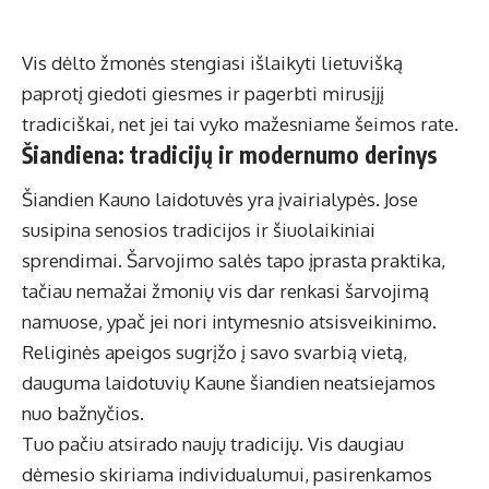
Vis dėlto žmonės stengiasi išlaikyti lietuvišką
paprotį giedoti giesmes ir pagerbti mirusįjį
tradiciškai, net jei tai vyko mažesniame šeimos rate.
Šiandiena: tradicijų ir modernumo derinys
Šiandien Kauno laidotuvės yra įvairialypės. Jose
susipina senosios tradicijos ir šiuolaikiniai
sprendimai. Šarvojimo salės tapo įprasta praktika,
tačiau nemažai žmonių vis dar renkasi šarvojimą
namuose, ypač jei nori intymesnio atsisveikinimo.
Religinės apeigos sugrįžo į savo svarbią vietą,
dauguma laidotuvių Kaune šiandien neatsiejamos
nuo bažnyčios.
Tuo pačiu atsirado naujų tradicijų. Vis daugiau
dėmesio skiriama individualumui, pasirenkamos