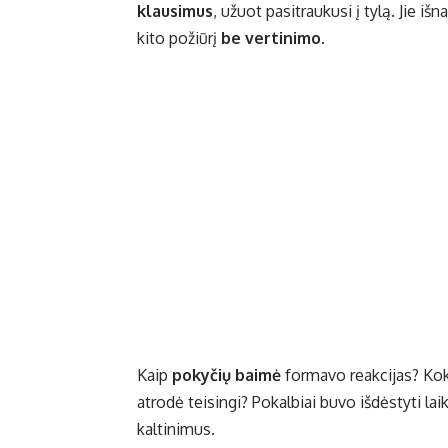
klausimus
, užuot pasitraukusi į tylą. Jie iš
kito požiūrį
be vertinimo
.
Kaip
pokyčių baimė
formavo reakcijas? Kok
atrodė teisingi? Pokalbiai buvo išdėstyti la
kaltinimus.