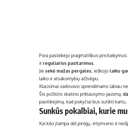
Pora pastebėjo pragmatiškus prisitaikymus
ir
reguliarius pasitarimus
.
Jie
sekė mažas pergales
, ieškojo
laiku g
laiko ir atsakomybių atžvilgiu.
Klausimai vadovavo sprendimams labiau nei 
Šis požiūris skatino priklausymo jausmą:
da
pasitikėjimą, kad pokyčiai bus sutikti kartu
Sunkūs pokalbiai, kurie mu
Kai kilo įtampa dėl pinigų, intymumo ir nei