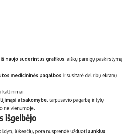
:
iš naujo suderintus grafikus
, aiškų pareigų paskirstymą
autos medicininės pagalbos
ir susitarė dėl ribų ekranų
kaltinimai.
lijimąsi atsakomybe
, tarpusavio pagarbą ir tylų
, o ne vienumoje.
s išgelbėjo
špildytų lūkesčių, pora nusprendė užduoti
sunkius