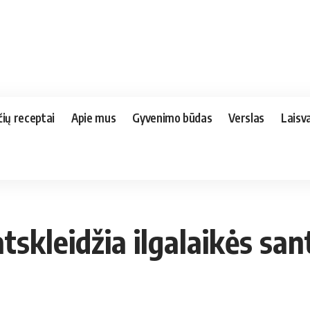
čių receptai
Apie mus
Gyvenimo būdas
Verslas
Laisva
tskleidžia ilgalaikės sa