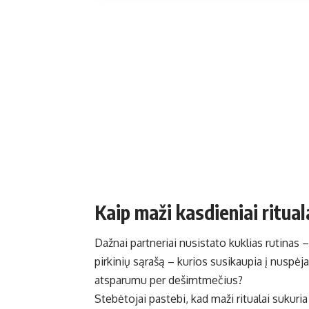
Kaip maži kasdieniai ritual
Dažnai partneriai nusistato kuklias rutinas –
pirkinių sąrašą – kurios susikaupia į nuspėj
atsparumu per dešimtmečius?
Stebėtojai pastebi, kad maži ritualai sukuri