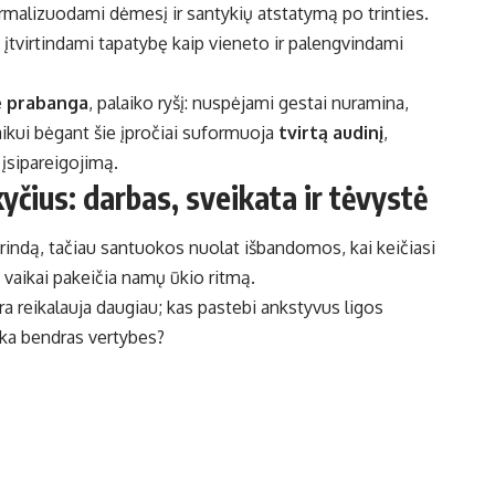
rmalizuodami dėmesį ir santykių atstatymą po trinties.
, įtvirtindami tapatybę kaip vieneto ir palengvindami
e prabanga
, palaiko ryšį: nuspėjami gestai nuramina,
Laikui bėgant šie įpročiai suformuoja
tvirtą audinį
,
 įsipareigojimą.
yčius: darbas, sveikata ir tėvystė
rindą, tačiau santuokos nuolat išbandomos, kai keičiasi
 vaikai pakeičia namų ūkio ritmą.
era reikalauja daugiau; kas pastebi ankstyvus ligos
nka bendras vertybes?