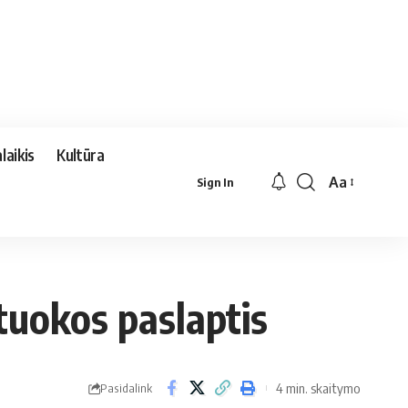
laikis
Kultūra
Aa
Sign In
Font
Resizer
ntuokos paslaptis
4 min. skaitymo
Pasidalink