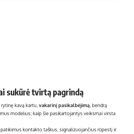
ai sukūrė tvirtą pagrindą
 rytinę kavą kartu,
vakarinį pasikalbėjimą
, bendrą
amus modelius; kaip šie pasikartojantys veiksmai virsta
a patikimus kontakto taškus, signalizuojančius rūpestį ir