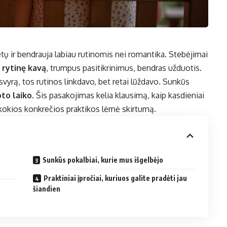
 ir bendrauja labiau rutinomis nei romantika. Stebėjimai
:
rytinę kavą
, trumpus pasitikrinimus, bendras užduotis.
usvyrą, tos rutinos linkdavo, bet retai lūždavo. Sunkūs
oto laiko
. Šis pasakojimas kelia klausimą, kaip kasdieniai
ir kokios konkrečios praktikos lėmė skirtumą.
Sunkūs pokalbiai, kurie mus išgelbėjo
Praktiniai įpročiai, kuriuos galite pradėti jau
šiandien