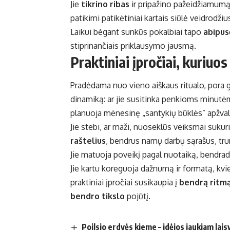
Jie
tikrino ribas
ir pripažino pažeidžiamum
patikimi patikėtiniai kartais siūlė veidrodži
Laikui bėgant sunkūs pokalbiai tapo
abipus
stiprinančiais priklausymo jausmą.
Praktiniai įpročiai, kuriuos
Pradėdama nuo vieno aiškaus ritualo, pora ga
dinamiką: ar jie susitinka penkioms minutėm
planuoja mėnesinę „santykių būklės” apžva
Jie stebi, ar maži, nuoseklūs veiksmai suku
raštelius
, bendrus namų darbų sąrašus, tr
Jie matuoja poveikį pagal nuotaiką, bendra
Jie kartu koreguoja dažnumą ir formatą, kvie
praktiniai įpročiai susikaupia į
bendrą ritm
bendro tikslo
pojūtį.
Poilsio erdvės kieme – idėjos jaukiam laisv