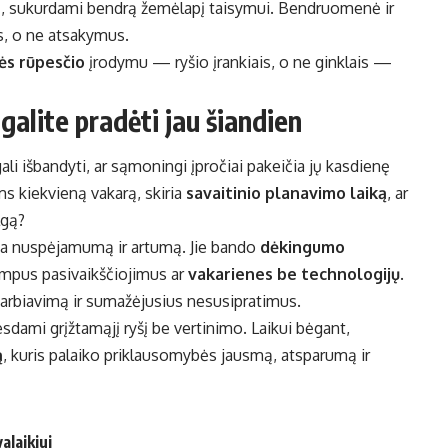
ą, sukurdami bendrą žemėlapį taisymui. Bendruomenė ir
us, o ne atsakymus.
ės rūpesčio
įrodymu — ryšio įrankiais, o ne ginklais —
 galite pradėti jau šiandien
li išbandyti, ar sąmoningi įpročiai pakeičia jų kasdienę
s kiekvieną vakarą, skiria
savaitinio planavimo laiką
, ar
lgą?
ria nuspėjamumą ir artumą. Jie bando
dėkingumo
umpus pasivaikščiojimus ar
vakarienes be technologijų
.
darbiavimą ir sumažėjusius nesusipratimus.
sdami grįžtamąjį ryšį be vertinimo. Laikui bėgant,
ą
, kuris palaiko priklausomybės jausmą, atsparumą ir
alaikiui