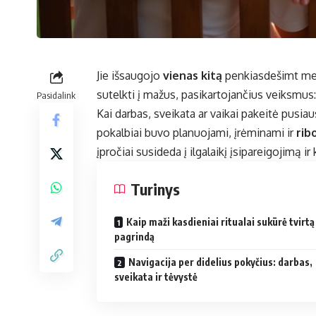
Jie išsaugojo
vienas kitą
penkiasdešimt metų
sutelkti į mažus, pasikartojančius veiksmus
Pasidalink
Kai darbas, sveikata ar vaikai pakeitė pusia
pokalbiai buvo planuojami, įrėminami ir
rib
įpročiai susideda į ilgalaikį įsipareigojimą 
Turinys
Kaip maži kasdieniai ritualai sukūrė tvirtą
pagrindą
Navigacija per didelius pokyčius: darbas,
sveikata ir tėvystė