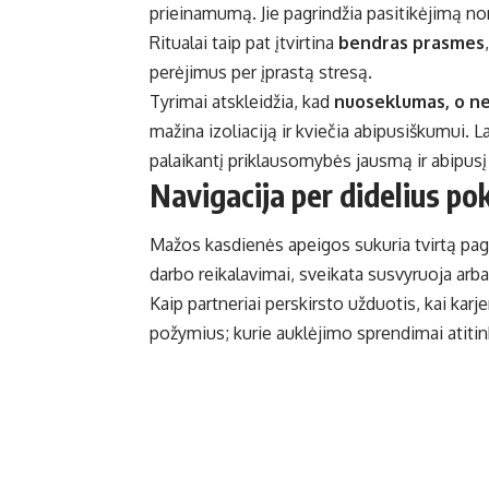
prieinamumą. Jie pagrindžia pasitikėjimą no
Ritualai taip pat įtvirtina
bendras prasmes
perėjimus per įprastą stresą.
Tyrimai atskleidžia, kad
nuoseklumas, o n
mažina izoliaciją ir kviečia abipusiškumui. 
palaikantį priklausomybės jausmą ir abipusį
Navigacija per didelius pok
Mažos kasdienės apeigos sukuria tvirtą pag
darbo reikalavimai, sveikata susvyruoja arba
Kaip partneriai perskirsto užduotis, kai karj
požymius; kurie auklėjimo sprendimai atiti