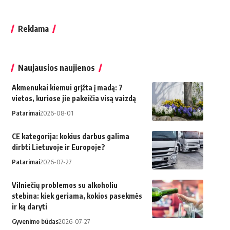
Reklama
Naujausios naujienos
Akmenukai kiemui grįžta į madą: 7
vietos, kuriose jie pakeičia visą vaizdą
Patarimai
2026-08-01
CE kategorija: kokius darbus galima
dirbti Lietuvoje ir Europoje?
Patarimai
2026-07-27
Vilniečių problemos su alkoholiu
stebina: kiek geriama, kokios pasekmės
ir ką daryti
Gyvenimo būdas
2026-07-27