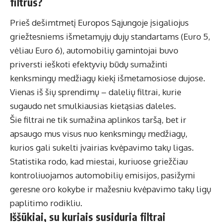
filtrus?
Prieš dešimtmetį Europos Sąjungoje įsigaliojus
griežtesniems išmetamųjų dujų standartams (Euro 5,
vėliau Euro 6), automobilių gamintojai buvo
priversti ieškoti efektyvių būdų sumažinti
kenksmingų medžiagų kiekį išmetamosiose dujose.
Vienas iš šių sprendimų – dalelių filtrai, kurie
sugaudo net smulkiausias kietąsias daleles.
Šie filtrai ne tik sumažina aplinkos taršą, bet ir
apsaugo mus visus nuo kenksmingų medžiagų,
kurios gali sukelti įvairias kvėpavimo takų ligas.
Statistika rodo, kad miestai, kuriuose griežčiau
kontroliuojamos automobilių emisijos, pasižymi
geresne oro kokybe ir mažesniu kvėpavimo takų ligų
paplitimo rodikliu.
Iššūkiai, su kuriais susiduria filtrai