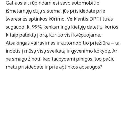
Galiausiai, rūpindamiesi savo automobilio
išmetamųjų dujų sistema, jūs prisidedate prie
švaresnės aplinkos kūrimo. Veikiantis DPF filtras
sugaudo iki 99% kenksmingų kietųjų dalelių, kurios
kitaip patektų į orą, kuriuo visi kvėpuojame.
Atsakingas vairavimas ir automobilio priežiūra – tai
indėlis į mūsų visų sveikatą ir gyvenimo kokybę. Ar
ne smagu žinoti, kad taupydami pinigus, tuo pačiu
metu prisidedate ir prie aplinkos apsaugos?