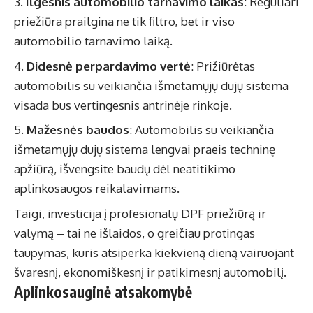
Ilgesnis automobilio tarnavimo laikas
: Reguliari
priežiūra prailgina ne tik filtro, bet ir viso
automobilio tarnavimo laiką.
Didesnė perpardavimo vertė
: Prižiūrėtas
automobilis su veikiančia išmetamųjų dujų sistema
visada bus vertingesnis antrinėje rinkoje.
Mažesnės baudos
: Automobilis su veikiančia
išmetamųjų dujų sistema lengvai praeis techninę
apžiūrą, išvengsite baudų dėl neatitikimo
aplinkosaugos reikalavimams.
Taigi, investicija į profesionalų DPF priežiūrą ir
valymą – tai ne išlaidos, o greičiau protingas
taupymas, kuris atsiperka kiekvieną dieną vairuojant
švaresnį, ekonomiškesnį ir patikimesnį automobilį.
Aplinkosauginė atsakomybė