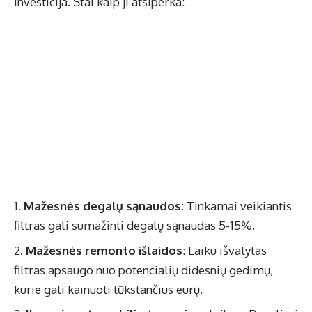
investicija. Štai kaip ji atsiperka:
Mažesnės degalų sąnaudos
: Tinkamai veikiantis
filtras gali sumažinti degalų sąnaudas 5-15%.
Mažesnės remonto išlaidos
: Laiku išvalytas
filtras apsaugo nuo potencialių didesnių gedimų,
kurie gali kainuoti tūkstančius eurų.