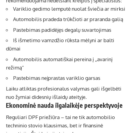
rekomenduojama nedelsiant kreiptis į specialistus:
Variklio gedimo lemputė nuolat šviečia ar mirksi
Automobilis pradeda trūkčioti ar praranda galią
Pastebimas padidėjęs degalų suvartojimas
Iš išmetimo vamzdžio rūksta mėlyni ar balti
dūmai
Automobilis automatiškai pereina į „avarinį
režimą”
Pastebimas neįprastas variklio garsas
Laiku atliktas profesionalus valymas gali išgelbėti
nuo žymiai didesnių išlaidų ateityje.
Ekonominė nauda ilgalaikėje perspektyvoje
Reguliari DPF priežiūra – tai ne tik automobilio
techninio stovio klausimas, bet ir finansinė