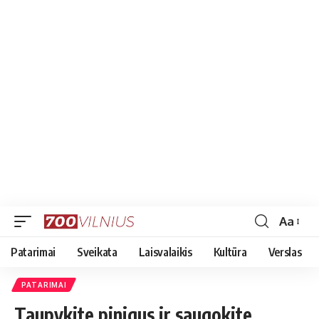
Aa
Font
Resizer
Patarimai
Sveikata
Laisvalaikis
Kultūra
Verslas
PATARIMAI
Taupykite pinigus ir saugokite