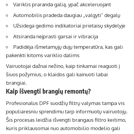
Variklis praranda galią, ypač akceleruojant
Automobilis pradeda daugiau „valgyti” degalų
Užsidega gedimo indikatoriai prietaisų skydelyje
Atsiranda neįprasti garsai ir vibracija
Padidėja išmetamųjų dujų temperatūra, kas gali
pakenkti kitoms variklio dalims
Vairuotojai dažnai nežino, kaip tinkamai reaguoti į
šiuos požymius, o klaidos gali kainuoti labai
brangiai.
Kaip išvengti brangių remontų?
Profesionalus DPF suodžių filtrų valymas tampa vis
populiaresniu sprendimu tarp informuotų vairuotojų.
Šis procesas leidžia išvengti brangaus filtro keitimo,
kuris priklausomai nuo automobilio modelio gali