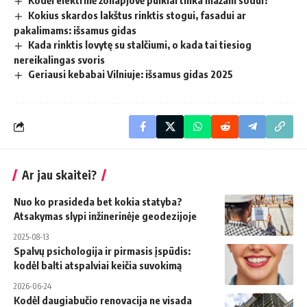
Kodėl elektrinė žoliapjovė puikiai tinka mažam sodui?
Kokius skardos lakštus rinktis stogui, fasadui ar
pakalimams: išsamus gidas
Kada rinktis lovytę su stalčiumi, o kada tai tiesiog
nereikalingas svoris
Geriausi kebabai Vilniuje: išsamus gidas 2025
Ar jau skaitei?
Nuo ko prasideda bet kokia statyba?
Atsakymas slypi inžinerinėje geodezijoje
2025-08-13
Spalvų psichologija ir pirmasis įspūdis:
kodėl balti atspalviai keičia suvokimą
2026-06-24
Kodėl daugiabučio renovacija ne visada