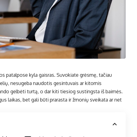
bos patalpose kyla gaisras. Suvokiate grėsmę, tačiau
elių, nesugeba naudotis gesintuvais ar kitomis
ndo gelbėti turtą, o dar kiti tiesiog sustingsta iš baimės.
s laikas, bet gali būti prarasta ir žmonių sveikata ar net