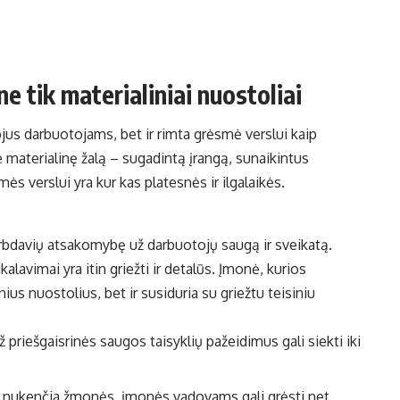
e tik materialiniai nuostoliai
ojus darbuotojams, bet ir rimta grėsmė verslui kaip
materialinę žalą – sugadintą įrangą, sunaikintus
s verslui yra kur kas platesnės ir ilgalaikės.
arbdavių atsakomybę už darbuotojų saugą ir sveikatą.
ikalavimai yra itin griežti ir detalūs. Įmonė, kurios
inius nuostolius, bet ir susiduria su griežtu teisiniu
ž priešgaisrinės saugos taisyklių pažeidimus gali siekti iki
sro nukenčia žmonės, įmonės vadovams gali grėsti net