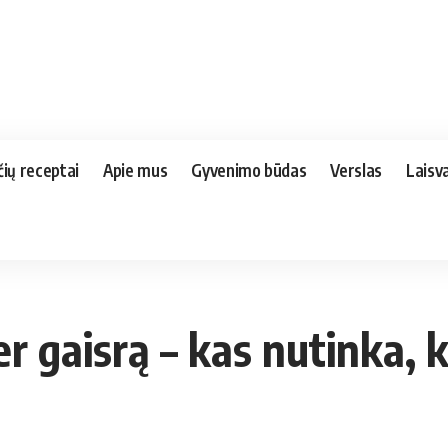
čių receptai
Apie mus
Gyvenimo būdas
Verslas
Laisva
 gaisrą – kas nutinka, k