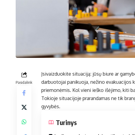
Įsivaizduokite situaciją: jūsų biure ar gamy
darbuotojai panikuoja, nežino evakuacijos k
Pasidalink
priemonėmis. Kol vieni ieško išėjimo, kiti ba
Tokioje situacijoje prarandamas ne tik brangu
gyvybės.
Turinys