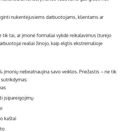
lyginti nukentėjusiems darbuotojams, klientams ar
 tik tai, ar įmonė formaliai vykdė reikalavimus (turėjo
arbuotojai realiai žinojo, kaip elgtis ekstremalioje
% įmonių nebeatnaujina savo veiklos. Priežastis – ne tik
ų sutrikdymas:
mas
i įsipareigojimų
ui
o kaštai
nto