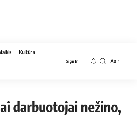
laikis
Kultūra
Aa
Sign In
Font
Resizer
ai darbuotojai nežino,