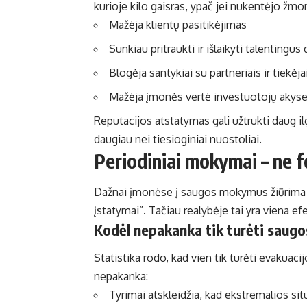
kurioje kilo gaisras, ypač jei nukentėjo žmon
Mažėja klientų pasitikėjimas
Sunkiau pritraukti ir išlaikyti talentingu
Blogėja santykiai su partneriais ir tiekėja
Mažėja įmonės vertė investuotojų akys
Reputacijos atstatymas gali užtrukti daug il
daugiau nei tiesioginiai nuostoliai.
Periodiniai mokymai – ne 
Dažnai įmonėse į saugos mokymus žiūrima kaip
įstatymai”. Tačiau realybėje tai yra viena ef
Kodėl nepakanka tik turėti saug
Statistika rodo, kad vien tik turėti evakuaci
nepakanka:
Tyrimai atskleidžia, kad ekstremalios sit