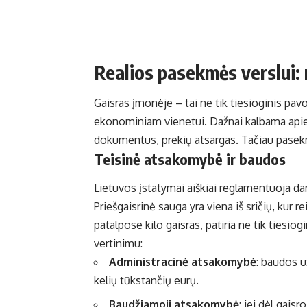
Realios pasekmės verslui: n
Gaisras įmonėje – tai ne tik tiesioginis pav
ekonominiam vienetui. Dažnai kalbama apie 
dokumentus, prekių atsargas. Tačiau pasekmė
Teisinė atsakomybė ir baudos
Lietuvos įstatymai aiškiai reglamentuoja d
Priešgaisrinė sauga
yra viena iš sričių, kur re
patalpose kilo gaisras, patiria ne tik tiesiog
vertinimu:
Administracinė atsakomybė
: baudos u
kelių tūkstančių eurų.
Baudžiamoji atsakomybė
: jei dėl gai