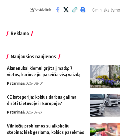
6 min. skaitymo
Pasidalink
Reklama
Naujausios naujienos
Akmenukai kiemui grįžta į madą: 7
vietos, kuriose jie pakeičia visą vaizdą
Patarimai
2026-08-01
CE kategorija: kokius darbus galima
dirbti Lietuvoje ir Europoje?
Patarimai
2026-07-27
Vilniečių problemos su alkoholiu
stebina: kiek geriama, kokios pasekmės