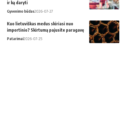
ir ką daryti
Gyvenimo būdas
2026-07-27
Kuo lietuviškas medus skiriasi nuo
importinio? Skirtumą pajusite paragavę
Patarimai
2026-07-25