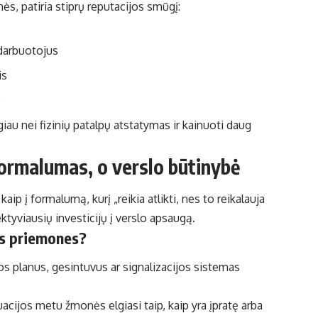
ės, patiria stiprų reputacijos smūgį:
s darbuotojus
is
e
giau nei fizinių patalpų atstatymas ir kainuoti daug
formalumas, o verslo būtinybė
 į formalumą, kurį „reikia atlikti, nes to reikalauja
ektyviausių investicijų į verslo apsaugą.
os priemones?
jos planus, gesintuvus ar signalizacijos sistemas
uacijos metu žmonės elgiasi taip, kaip yra įpratę arba