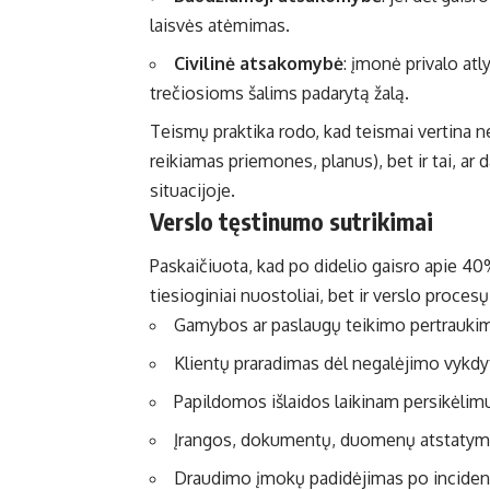
laisvės atėmimas.
Civilinė atsakomybė
: įmonė privalo at
trečiosioms šalims padarytą žalą.
Teismų praktika rodo, kad teismai vertina ne
reikiamas priemones, planus), bet ir tai, ar d
situacijoje.
Verslo tęstinumo sutrikimai
Paskaičiuota, kad po didelio gaisro apie 40
tiesioginiai nuostoliai, bet ir verslo proces
Gamybos ar paslaugų teikimo pertrauki
Klientų praradimas dėl negalėjimo vykdyt
Papildomos išlaidos laikinam persikėlim
Įrangos, dokumentų, duomenų atstatym
Draudimo įmokų padidėjimas po incide