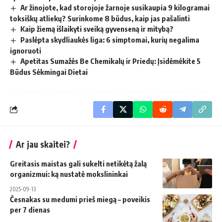
Ar žinojote, kad storojoje žarnoje susikaupia 9 kilogramai
toksiškų atliekų? Surinkome 8 būdus, kaip jas pašalinti
Kaip žiemą išlaikyti sveiką gyvenseną ir mitybą?
Paslėpta skydliaukės liga: 6 simptomai, kurių negalima
ignoruoti
Apetitas Sumažės Be Chemikalų ir Priedų: Įsidėmėkite 5
Būdus Sėkmingai Dietai
Ar jau skaitei?
Greitasis maistas gali sukelti netikėtą žalą
organizmui: ką nustatė mokslininkai
2025-09-13
Česnakas su medumi prieš miegą – poveikis
per 7 dienas