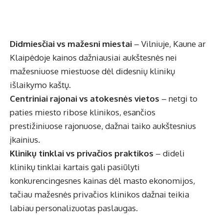
Didmiesčiai vs mažesni miestai
– Vilniuje, Kaune ar
Klaipėdoje kainos dažniausiai aukštesnės nei
mažesniuose miestuose dėl didesnių klinikų
išlaikymo kaštų.
Centriniai rajonai vs atokesnės vietos
– netgi to
paties miesto ribose klinikos, esančios
prestižiniuose rajonuose, dažnai taiko aukštesnius
įkainius.
Klinikų tinklai vs privačios praktikos
– dideli
klinikų tinklai kartais gali pasiūlyti
konkurencingesnes kainas dėl masto ekonomijos,
tačiau mažesnės privačios klinikos dažnai teikia
labiau personalizuotas paslaugas.