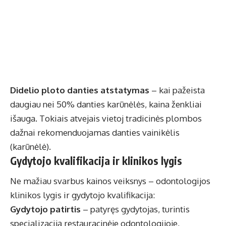
Didelio ploto danties atstatymas
– kai pažeista
daugiau nei 50% danties karūnėlės, kaina ženkliai
išauga. Tokiais atvejais vietoj tradicinės plombos
dažnai rekomenduojamas danties vainikėlis
(karūnėlė).
Gydytojo kvalifikacija ir klinikos lygis
Ne mažiau svarbus kainos veiksnys – odontologijos
klinikos lygis ir gydytojo kvalifikacija:
Gydytojo patirtis
– patyręs gydytojas, turintis
specializaciją restauracinėje odontologijoje,