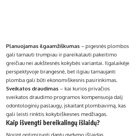
Planuojamas ilgaamžiškumas
– pigesnės plombos
gali tarnauti trumpiau ir pareikalauti pakeitimo
greičiau nei aukštesnės kokybės variantai. Ilgalaikėje
perspektyvoje brangesnė, bet ilgiau tarnaujanti
plomba gali būti ekonomiškesnis pasirinkimas.
Sveikatos draudimas
– kai kurios privačios
sveikatos draudimo programos kompensuoja dalį
odontologinių paslaugų, įskaitant plombavimą, kas
gali leisti rinktis kokybiškesnes medžiagas.
Kaip išvengti bereikalingų išlaidų?
Norint optimizuoti dantų gydymo išlaidas,