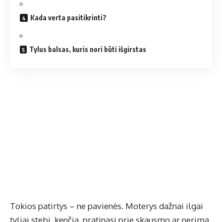
Kada verta pasitikrinti?
Tylus balsas, kuris nori būti išgirstas
Tokios patirtys – ne pavienės. Moterys dažnai ilgai
tyliai stebi, kenčia, pratinasi prie skausmo ar nerimą