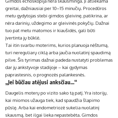
Gimdos echoskopija nėra skausminga. Ji atliekama
greitai, dažniausiai per 10–15 minučių. Procedūros
metu gydytojas stebi gimdos gleivinę, patikrina, ar
nėra darinių, uždegimo ar gleivinės pokyčių. Dažnai
tuo pat metu matomos ir kiaušidės, gali būti
įvertinta jų būklė.
Tai itin svarbu moterims, kurios planuoja nėštumą,
turi nereguliarų ciklą arba jaučia nuolatinį spaudimą
pilve. Šis tyrimas dažnai padeda nustatyti problemas
dar jų ankstyvoje stadijoje – kai gydymas
paprastesnis, o prognozės palankesnės.
„Jei būčiau atėjusi anksčiau…“
Daugelis moterų po vizito sako tą patį. Yra istorijų,
kai miomos užauga tiek, kad spaudžia šlapimo
pūslę. Arba kai endometriozė sukelia nuolatinį
skausmą, bet ilgai lieka nepastebėta. Gimdos