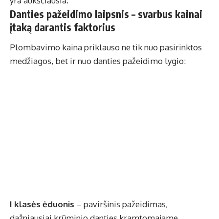
yra aukščiausia.
Danties pažeidimo laipsnis – svarbus kainai
įtaką darantis faktorius
Plombavimo kaina priklauso ne tik nuo pasirinktos
medžiagos, bet ir nuo danties pažeidimo lygio:
I klasės ėduonis
– paviršinis pažeidimas,
dažniausiai krūminio danties kramtomajame