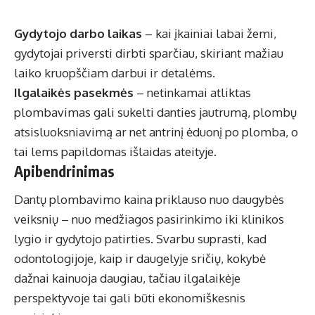
Gydytojo darbo laikas
– kai įkainiai labai žemi,
gydytojai priversti dirbti sparčiau, skiriant mažiau
laiko kruopščiam darbui ir detalėms.
Ilgalaikės pasekmės
– netinkamai atliktas
plombavimas gali sukelti danties jautrumą, plombų
atsisluoksniavimą ar net antrinį ėduonį po plomba, o
tai lems papildomas išlaidas ateityje.
Apibendrinimas
Dantų plombavimo kaina priklauso nuo daugybės
veiksnių – nuo medžiagos pasirinkimo iki klinikos
lygio ir gydytojo patirties. Svarbu suprasti, kad
odontologijoje, kaip ir daugelyje sričių, kokybė
dažnai kainuoja daugiau, tačiau ilgalaikėje
perspektyvoje tai gali būti ekonomiškesnis