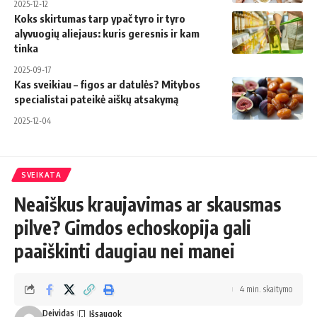
2025-12-12
Koks skirtumas tarp ypač tyro ir tyro
alyvuogių aliejaus: kuris geresnis ir kam
tinka
2025-09-17
Kas sveikiau – figos ar datulės? Mitybos
specialistai pateikė aiškų atsakymą
2025-12-04
SVEIKATA
Neaiškus kraujavimas ar skausmas
pilve? Gimdos echoskopija gali
paaiškinti daugiau nei manei
4 min. skaitymo
Deividas