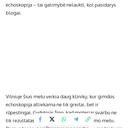
echoskopija – tai galimybė nelaukti, kol pasidarys
blogai.
Vilniuje šiuo metu veikia daug klinikų, kur gimdos
echoskopija atliekama ne tik greitai, bet ir
rūpestingai. Gydytojai žino, kad moteriai svarbu ne
tik rezultatas, bet ir tai, kaip jaučiasi tyrimo metu.