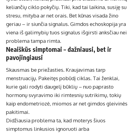
keliančių ciklo pokyčių. Tiki, kad tai laikina, susiję su
stresu, mityba ar net orais. Bet kūnas visada žino
geriau – ir siunčia signalus. Gimdos echoskopija yra
viena iš galimybių tuos signalus išgirsti anksčiau nei
problema tampa rimta.
Neaiškūs simptomai – dažniausi, bet ir
pavojingiausi
Skausmas be priežasties. Kraujavimas tarp
menstruacijų. Pakeitęs pobūdį ciklas. Tai ženklai,
kurie gali rodyti daugelį būklių – nuo paprasto
hormonų svyravimo iki rimtesnių sutrikimų, tokių
kaip endometriozė, miomos ar net gimdos gleivinės
pakitimai.
Didžiausia problema ta, kad moterys šiuos
simptomus linkusios ignoruoti arba