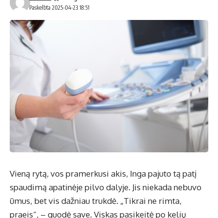
Paskelbta 2025-04-23 18:51
Vieną rytą, vos pramerkusi akis, Inga pajuto tą patį
spaudimą apatinėje pilvo dalyje. Jis niekada nebuvo
ūmus, bet vis dažniau trukdė. „Tikrai ne rimta,
praeis“, – guodė save. Viskas pasikeitė po kelių