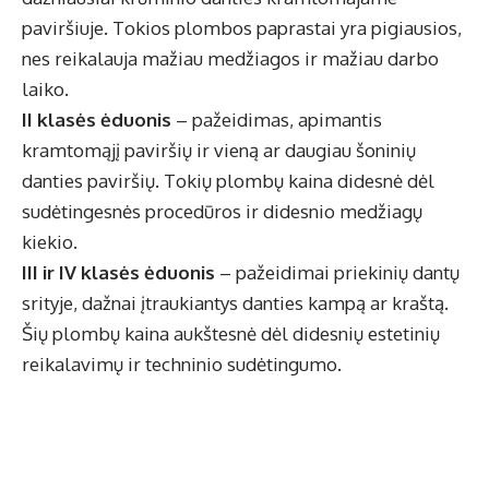
paviršiuje. Tokios plombos paprastai yra pigiausios,
nes reikalauja mažiau medžiagos ir mažiau darbo
laiko.
II klasės ėduonis
– pažeidimas, apimantis
kramtomąjį paviršių ir vieną ar daugiau šoninių
danties paviršių. Tokių plombų kaina didesnė dėl
sudėtingesnės procedūros ir didesnio medžiagų
kiekio.
III ir IV klasės ėduonis
– pažeidimai priekinių dantų
srityje, dažnai įtraukiantys danties kampą ar kraštą.
Šių plombų kaina aukštesnė dėl didesnių estetinių
reikalavimų ir techninio sudėtingumo.