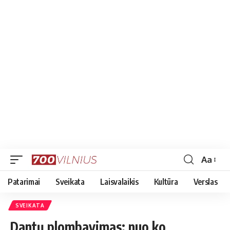
Aa
Font
Resizer
Patarimai
Sveikata
Laisvalaikis
Kultūra
Verslas
SVEIKATA
Dantų plombavimas: nuo ko