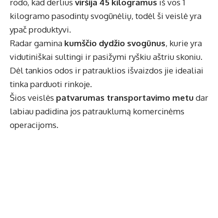
rodo, kad derlius
viršija 45 kilogramus
iš vos 1
kilogramo pasodintų svogūnėlių, todėl ši veislė yra
ypač produktyvi.
Radar gamina
kumščio dydžio svogūnus
, kurie yra
vidutiniškai sultingi ir pasižymi ryškiu aštriu skoniu.
Dėl tankios odos ir patrauklios išvaizdos jie idealiai
tinka parduoti rinkoje.
Šios veislės
patvarumas transportavimo metu
dar
labiau padidina jos patrauklumą komercinėms
operacijoms.