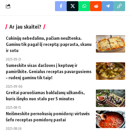
Ar jau skaitei?
Cukinijų nebedalinu, pačiam neužtenka.
Gaminu tik pagal šį receptą: paprasta, skanu
ir sotu
2025-09-21
Sumeskite visas daržoves į keptuvę ir
pamirškite. Genialus receptas pavargusiems
– rudenį gaminu tik taip!
2025-09-06
Greitai paruošiamas baklažanų užkandis,
kuris išnyks nuo stalo per 5 minutes
2025-08-15
Neišmeskite pernokusių pomidorų: virtuvės
šefo receptas pomidorų pastai
2025-08-26