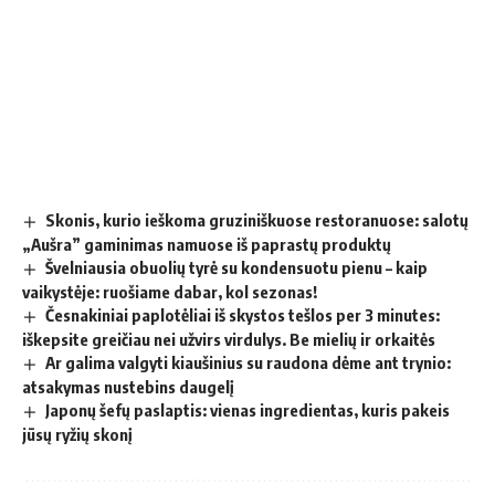
Skonis, kurio ieškoma gruziniškuose restoranuose: salotų
„Aušra” gaminimas namuose iš paprastų produktų
Švelniausia obuolių tyrė su kondensuotu pienu – kaip
vaikystėje: ruošiame dabar, kol sezonas!
Česnakiniai paplotėliai iš skystos tešlos per 3 minutes:
iškepsite greičiau nei užvirs virdulys. Be mielių ir orkaitės
Ar galima valgyti kiaušinius su raudona dėme ant trynio:
atsakymas nustebins daugelį
Japonų šefų paslaptis: vienas ingredientas, kuris pakeis
jūsų ryžių skonį