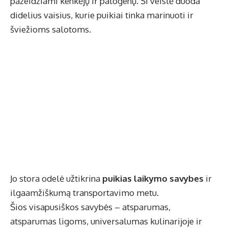
pažeidžiami kenkėjų ir patogenų. Ši veislė duoda
didelius vaisius, kurie puikiai tinka marinuoti ir
šviežioms salotoms.
Jo stora odelė užtikrina
puikias laikymo savybes
ir
ilgaamžiškumą transportavimo metu.
Šios visapusiškos savybės – atsparumas,
atsparumas ligoms, universalumas kulinarijoje ir