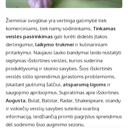
Žieminiai svogūnai yra vertinga galimybė tiek
komerciniams, tiek namų sodininkams.
Tinkamas
veislės pasirinkimas
gali turėti didelės įtakos
derlingumui,
laikymo trukmei
ir kulinariniam
pritaikymui. Naujausi lauko bandymai leido nustatyti
septynias išskirtines veisles, kurios suderina
produktyvumą ir skonio savybes. Šios išskirtinės
veislės siūlo sprendimus įprastoms problemoms,
įskaitant jautrumą šalčiui,
atsparumą ligoms
ir
saugojimo apribojimus. Supratimas apie išskirtines
Augusta
, Bulat, Balstar, Radar, Shakespeare, olandų
ir vokiečių veislių savybes suteikia svarbią
informaciją, leidžiančią priimti pagrįstus sprendimus
dėl sodinimo šiuo auginimo sezonu.