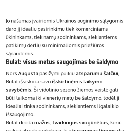
Jo našumas įvairiomis Ukrainos auginimo sąlygomis
daro jį idealiu pasirinkimu tiek komerciniams
ūkininkams, tiek namų sodininkams, siekiantiems
patikimų derlių su minimaliomis priežiūros
sąnaudomis.
Bulat: visus metus saugojimas be šaldymo
Nors
Augusta
pasižymi puikiu
atsparumu šalčiui
,
Bulat išsiskiria savo
išskirtinėmis laikymo
savybėmis
. Ši vidutinio sezono žiemos veislė gali
būti laikoma iki vienerių metų be šaldymo, todėl ji
idealiai tinka sodininkams, siekiantiems ilgalaikio
išsaugojimo.
Bulat duoda
mažus, tvarkingus svogūnėlius
, kurie
puikiai atrodo prekyboje. Jo
atsparumas ligoms
dar