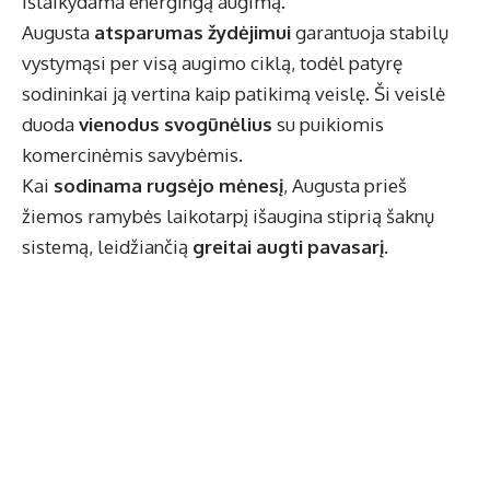
išlaikydama energingą augimą.
Augusta
atsparumas žydėjimui
garantuoja stabilų
vystymąsi per visą augimo ciklą, todėl patyrę
sodininkai ją vertina kaip patikimą veislę. Ši veislė
duoda
vienodus svogūnėlius
su puikiomis
komercinėmis savybėmis.
Kai
sodinama rugsėjo mėnesį
, Augusta prieš
žiemos ramybės laikotarpį išaugina stiprią šaknų
sistemą, leidžiančią
greitai augti pavasarį
.