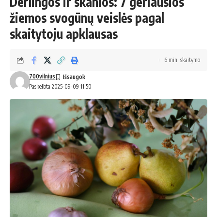
Derlingos ir skanios: 7 geriausios
žiemos svogūnų veislės pagal
skaitytoju apklausas
6 min. skaitymo
700vilnius
Paskelbta 2025-09-09 11:50