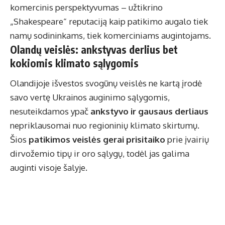
komercinis perspektyvumas – užtikrino
„Shakespeare“ reputaciją kaip patikimo augalo tiek
namų sodininkams, tiek komerciniams augintojams.
Olandų veislės: ankstyvas derlius bet
kokiomis klimato sąlygomis
Olandijoje išvestos svogūnų veislės ne kartą įrodė
savo vertę Ukrainos auginimo sąlygomis,
nesuteikdamos ypač
ankstyvo ir gausaus derliaus
nepriklausomai nuo regioninių klimato skirtumų.
Šios
patikimos veislės
gerai prisitaiko
prie įvairių
dirvožemio tipų ir oro sąlygų, todėl jas galima
auginti visoje šalyje.