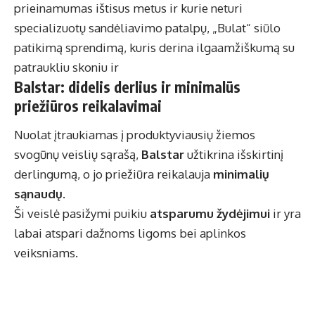
prieinamumas ištisus metus ir kurie neturi
specializuotų sandėliavimo patalpų, „Bulat“ siūlo
patikimą sprendimą, kuris derina ilgaamžiškumą su
patraukliu skoniu ir
Balstar: didelis derlius ir minimalūs
priežiūros reikalavimai
Nuolat įtraukiamas į produktyviausių žiemos
svogūnų veislių sąrašą,
Balstar
užtikrina išskirtinį
derlingumą, o jo priežiūra reikalauja
minimalių
sąnaudų
.
Ši veislė pasižymi puikiu
atsparumu žydėjimui
ir yra
labai atspari dažnoms ligoms bei aplinkos
veiksniams.