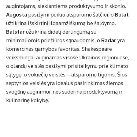
augintojams, siekiantiems produktyvumo ir skonio.
Augusta
pasižymi puikiu atsparumu šalčiui, o
Bulat
užtikrina išskirtinį ilgaamžiškumą be šaldymo.
Balstar
užtikrina didelį derlingumą su
minimaliomis priežiūros sąnaudomis, o
Radar
yra
komercinės gamybos favoritas. Shakespeare
veiksmingai auginamas visose Ukrainos regionuose,
o olandų veislės pasižymi prisitaikymu prie klimato
sąlygų, o vokiečių veislės – atsparumu ligoms. Šios
septynios veislės yra idealus pasirinkimas žiemos
svogūnų auginimui, nes suderina produktyvumą ir
kulinarinę kokybę.