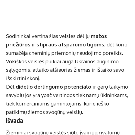
Sodininkai vertina šias veisles dėl jų
mažos
priežiūros
ir
stipraus atsparumo ligoms
, dėl kurio
sumažėja cheminių priemonių naudojimo poreikis.
Vokiškos veislės puikiai auga Ukrainos auginimo
sąlygomis, atlaiko atšiaurias žiemas ir išlaiko savo
išskirtinį skonį.
Dėl
didelio derlingumo potencialo
ir gerų laikymo
savybių jos yra ypač vertingos tiek namų ūkininkams,
tiek komerciniams gamintojams, kurie ieško
patikimų žiemos svogūnų veislių.
Išvada
Žieminiai svogūnų veislės siūlo įvairių privalumų