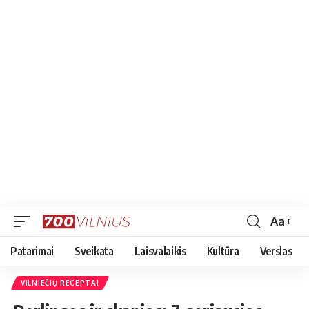
Aa
Font
Resizer
Patarimai
Sveikata
Laisvalaikis
Kultūra
Verslas
VILNIEČIŲ RECEPTAI