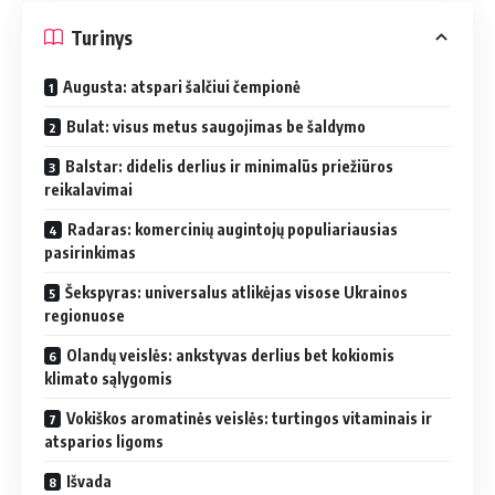
Turinys
Augusta: atspari šalčiui čempionė
Bulat: visus metus saugojimas be šaldymo
Balstar: didelis derlius ir minimalūs priežiūros
reikalavimai
Radaras: komercinių augintojų populiariausias
pasirinkimas
Šekspyras: universalus atlikėjas visose Ukrainos
regionuose
Olandų veislės: ankstyvas derlius bet kokiomis
klimato sąlygomis
Vokiškos aromatinės veislės: turtingos vitaminais ir
atsparios ligoms
Išvada