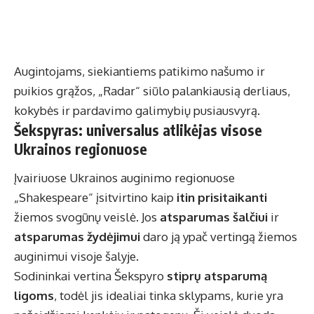
Augintojams, siekiantiems patikimo našumo ir
puikios grąžos, „Radar“ siūlo palankiausią derliaus,
kokybės ir pardavimo galimybių pusiausvyrą.
Šekspyras: universalus atlikėjas visose
Ukrainos regionuose
Įvairiuose Ukrainos auginimo regionuose
„Shakespeare“ įsitvirtino kaip
itin prisitaikanti
žiemos svogūnų veislė. Jos
atsparumas šalčiui
ir
atsparumas žydėjimui
daro ją ypač vertingą žiemos
auginimui visoje šalyje.
Sodininkai vertina Šekspyro
stiprų atsparumą
ligoms
, todėl jis idealiai tinka sklypams, kurie yra