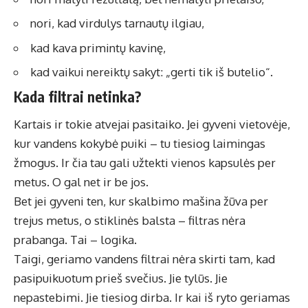
nori, kad virdulys tarnautų ilgiau,
kad kava primintų kavinę,
kad vaikui nereiktų sakyt: „gerti tik iš butelio“.
Kada filtrai netinka?
Kartais ir tokie atvejai pasitaiko. Jei gyveni vietovėje,
kur vandens kokybė puiki – tu tiesiog laimingas
žmogus. Ir čia tau gali užtekti vienos kapsulės per
metus. O gal net ir be jos.
Bet jei gyveni ten, kur skalbimo mašina žūva per
trejus metus, o stiklinės balsta – filtras nėra
prabanga. Tai – logika.
Taigi,
geriamo vandens filtrai
nėra skirti tam, kad
pasipuikuotum prieš svečius. Jie tylūs. Jie
nepastebimi. Jie tiesiog dirba. Ir kai iš ryto geriamas