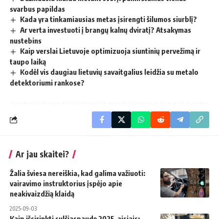
svarbus papildas
Kada yra tinkamiausias metas įsirengti šilumos siurblį?
Ar verta investuoti į brangų kalnų dviratį? Atsakymas
nustebins
Kaip verslai Lietuvoje optimizuoja siuntinių pervežimą ir
taupo laiką
Kodėl vis daugiau lietuvių savaitgalius leidžia su metalo
detektoriumi rankose?
Ar jau skaitei?
Žalia šviesa nereiškia, kad galima važiuoti:
vairavimo instruktorius įspėjo apie
neakivaizdžią klaidą
2025-09-03
Kaip išsirinkti sulčiaspaudę 2025-aisiais: