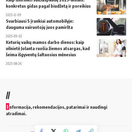
konkretus gidas pagal biudžetą ir poreikius
2025-12-09
Svarbiausi 5 įrankiai automobilyje:
dauguma vairuotojų juos pamiršta
2025-09-02
Keturių vaikų mamos darbo dienos: kaip
vilnietė Jolanta ruošia žiemos atsargas, kad
šeima išgyventų šaltuosius mėnesius
2025-08-26
//
I
nformacija, rekomendacijos, patarimai ir naudingi
atradimai.