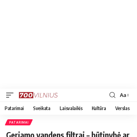
Aa
Font
Resizer
Patarimai
Sveikata
Laisvalaikis
Kultūra
Verslas
PATARIMAI
Geriamo vandens filtrai – būtinybė ar