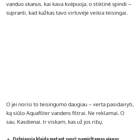
vanduo skanus, kai kava kvėpuoja, o stiklinė spindi –
supranti, kad kažkas tavo virtuvėje veikia teisingai.
O jei norisi to teisingumo daugiau – verta pasidairyti,
ką siūlo Aquafilter vandens filtrai. Ne reklamai. O
sau. Kasdienai. Ir viskam, kas už jos ribų.
Dažniausia klaida metant svorį: pamirštamas vienas