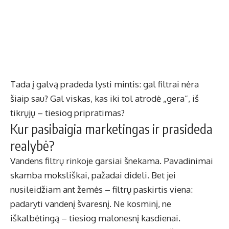
Tada į galvą pradeda lysti mintis: gal filtrai nėra
šiaip sau? Gal viskas, kas iki tol atrodė „gera“, iš
tikrųjų – tiesiog pripratimas?
Kur pasibaigia marketingas ir prasideda
realybė?
Vandens filtrų rinkoje garsiai šnekama. Pavadinimai
skamba moksliškai, pažadai dideli. Bet jei
nusileidžiam ant žemės – filtrų paskirtis viena:
padaryti vandenį švaresnį. Ne kosminį, ne
iškalbėtingą – tiesiog malonesnį kasdienai.