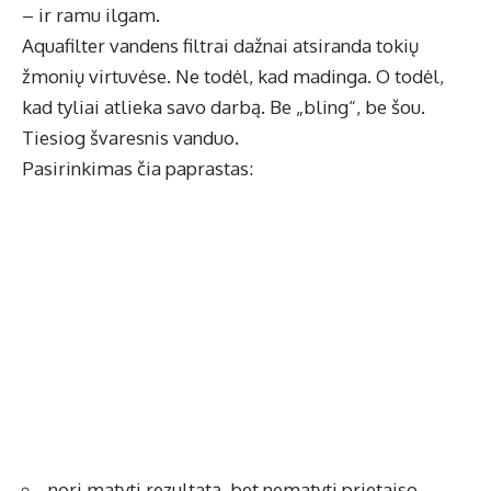
– ir ramu ilgam.
Aquafilter vandens filtrai
dažnai atsiranda tokių
žmonių virtuvėse. Ne todėl, kad madinga. O todėl,
kad tyliai atlieka savo darbą. Be „bling“, be šou.
Tiesiog švaresnis vanduo.
Pasirinkimas čia paprastas:
nori matyti rezultatą, bet nematyti prietaiso,